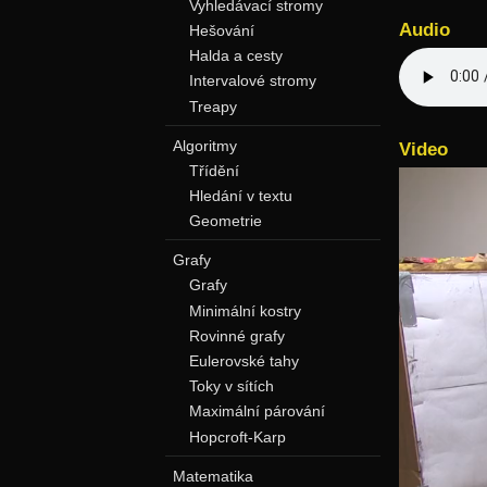
Vyhledávací stromy
Audio
Hešování
Halda a cesty
Intervalové stromy
Treapy
Algoritmy
Video
Třídění
Hledání v textu
Geometrie
Grafy
Grafy
Minimální kostry
Rovinné grafy
Eulerovské tahy
Toky v sítích
Maximální párování
Hopcroft-Karp
Matematika