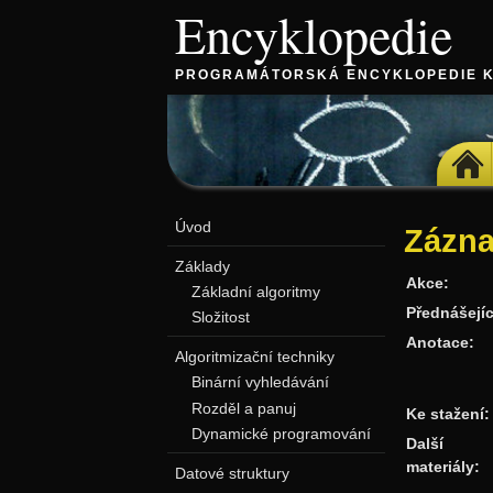
Encyklopedie
PROGRAMÁTORSKÁ ENCYKLOPEDIE 
DOMŮ
Úvod
Zázna
Základy
Akce:
Základní algoritmy
Přednášejíc
Složitost
Anotace:
Algoritmizační techniky
Binární vyhledávání
Rozděl a panuj
Ke stažení:
Dynamické programování
Další
materiály:
Datové struktury