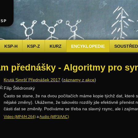
KSP
KSP-H
KSP-Z
KURZ
ENCYKLOPEDIE
SOUSTŘEDĚ
m přednášky - Algoritmy pro syn
Krutá Smršť Přednášek 2017
(
záznamy z akce
)
í:
Filip Štědronský
Často se stane, že na dvou počítačích máme kopie týchž dat, které se
nějaké změny). Ukážeme, že takovéto rozdíly jde efektivně přenést n
části dat se změnily. Podíváme se třeba na slavný rsync, ale i zajím
Video (MP4/H.264)
a
Audio (MP3/AAC)