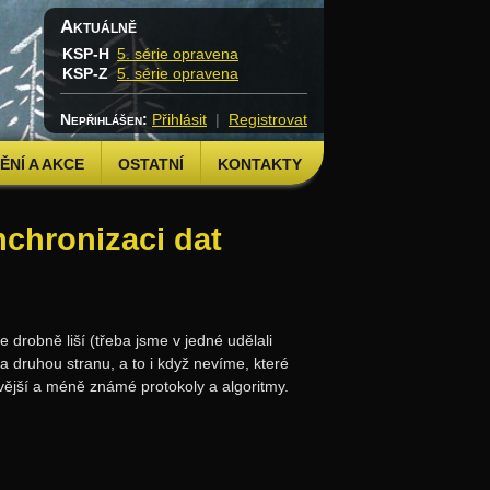
Aktuálně
KSP-H
5. série opravena
KSP-Z
5. série opravena
Nepřihlášen:
Přihlásit
|
Registrovat
NÍ A AKCE
OSTATNÍ
KONTAKTY
chronizaci dat
 drobně liší (třeba jsme v jedné udělali
a druhou stranu, a to i když nevíme, které
avější a méně známé protokoly a algoritmy.