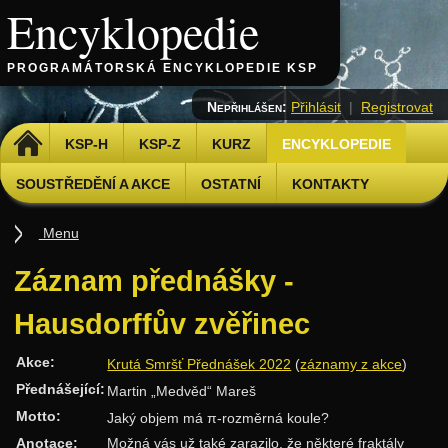
Encyklopedie
PROGRAMÁTORSKÁ ENCYKLOPEDIE KSP
Nepřihlášen:
Přihlásit
|
Registrovat
DOMŮ
KSP-H
KSP-Z
KURZ
ENCYKLOPEDIE
SOUSTŘEDĚNÍ A AKCE
OSTATNÍ
KONTAKTY
Menu
Úvod
Záznam přednášky -
Základy
Hausdorffův zvěřinec
Základní algoritmy
Akce:
Krutá Smršť Přednášek 2022
(
záznamy z akce
)
Složitost
Přednášející:
Martin „Medvěd“ Mareš
Algoritmizační techniky
Motto:
Jaký objem má π-rozměrná koule?
Binární vyhledávání
Anotace:
Možná vás už také zarazilo, že některé fraktály