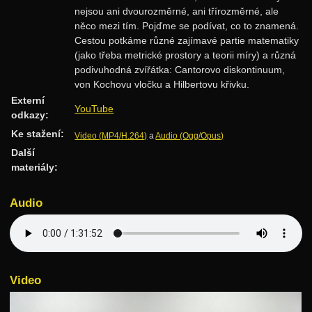
nejsou ani dvourozměrné, ani třírozměrné, ale
Rozděl a panuj
něco mezi tím. Pojďme se podívat, co to znamená.
Dynamické programování
Cestou potkáme různé zajímavé partie matematiky
(jako třeba metrické prostory a teorii míry) a různá
Datové struktury
podivuhodná zvířátka: Cantorovo diskontinuum,
von Kochovu vločku a Hilbertovu křivku.
Vyhledávací stromy
Externí
YouTube
Hešování
odkazy:
Ke stažení:
Halda a cesty
Video (MP4/H.264)
a
Audio (Ogg/Opus)
Další
Intervalové stromy
materiály:
Treapy
Audio
Algoritmy
Třídění
Hledání v textu
Geometrie
Video
Grafy