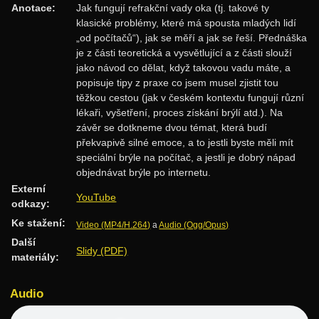
Anotace:
Jak fungují refrakční vady oka (tj. takové ty
Rozděl a panuj
klasické problémy, které má spousta mladých lidí
„od počítačů“), jak se měří a jak se řeší. Přednáška
Dynamické programování
je z části teoretická a vysvětlující a z části slouží
Datové struktury
jako návod co dělat, když takovou vadu máte, a
popisuje tipy z praxe co jsem musel zjistit tou
Vyhledávací stromy
těžkou cestou (jak v českém kontextu fungují různí
lékaři, vyšetření, proces získání brýlí atd.). Na
Hešování
závěr se dotkneme dvou témat, která budí
Halda a cesty
překvapivě silné emoce, a to jestli byste měli mít
speciální brýle na počítač, a jestli je dobrý nápad
Intervalové stromy
objednávat brýle po internetu.
Treapy
Externí
YouTube
odkazy:
Algoritmy
Ke stažení:
Video (MP4/H.264)
a
Audio (Ogg/Opus)
Třídění
Další
Slidy (PDF)
materiály:
Hledání v textu
Geometrie
Audio
Grafy