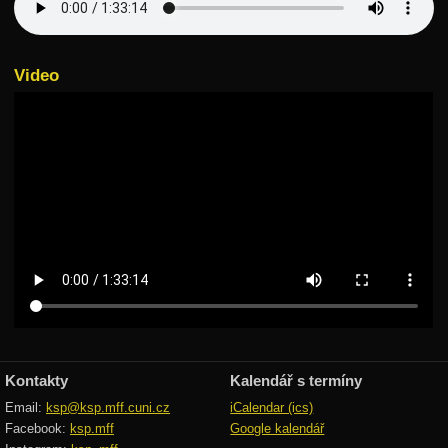
Grafy
Minimální kostry
Video
Rovinné grafy
Eulerovské tahy
Toky v sítích
Maximální párování
Hopcroft-Karp
Matematika
Teorie čísel
Pravděpodobnost
Vektory
Kontakty
Kalendář s termíny
Integrály
Email:
ksp@ksp.mff.cuni.cz
iCalendar (ics)
Facebook:
ksp.mff
Google kalendář
Teorie složitosti