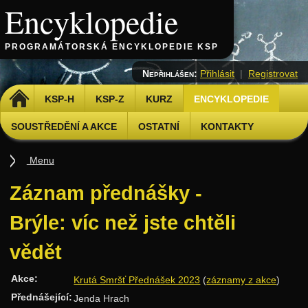
Encyklopedie
PROGRAMÁTORSKÁ ENCYKLOPEDIE KSP
Nepřihlášen:
Přihlásit
|
Registrovat
DOMŮ
KSP-H
KSP-Z
KURZ
ENCYKLOPEDIE
SOUSTŘEDĚNÍ A AKCE
OSTATNÍ
KONTAKTY
Menu
Úvod
Záznam přednášky -
Základy
Brýle: víc než jste chtěli
Základní algoritmy
vědět
Složitost
Algoritmizační techniky
Akce:
Krutá Smršť Přednášek 2023
(
záznamy z akce
)
Přednášející:
Jenda Hrach
Binární vyhledávání