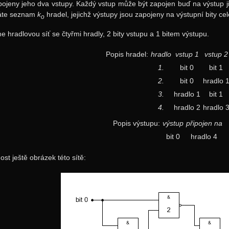
ojeny jeho dva vstupy. Každý vstup může být zapojen buď na výstup ji
máte seznam
k
hradel, jejichž výstupy jsou zapojeny na výstupní bity cel
o
hradlovou síť se čtyřmi hradly, 2 bity vstupu a 1 bitem výstupu.
Popis hradel:
hradlo
vstup 1
vstup 2
1.
bit 0
bit 1
2.
bit 0
hradlo 
3.
hradlo 1
bit 1
4.
hradlo 2
hradlo 
Popis výstupu:
výstup
připojen na
bit 0
hradlo 4
ost ještě obrázek této sítě: