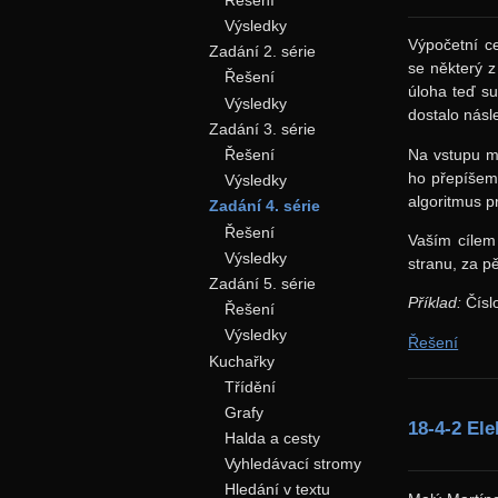
Výsledky
Výpočetní c
Zadání 2. série
se některý z
Řešení
úloha teď su
Výsledky
dostalo násle
Zadání 3. série
Na vstupu má
Řešení
ho přepíšeme
Výsledky
algoritmus p
Zadání 4. série
Řešení
Vaším cílem
Výsledky
stranu, za p
Zadání 5. série
Příklad:
Čísl
Řešení
Výsledky
Řešení
Kuchařky
Třídění
Grafy
18-4-2 Ele
Halda a cesty
Vyhledávací stromy
Hledání v textu