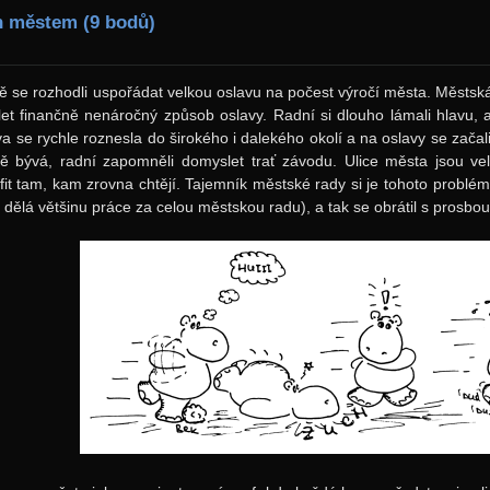
h městem (9 bodů)
 se rozhodli uspořádat velkou oslavu na počest výročí města. Městská
et finančně nenáročný způsob oslavy. Radní si dlouho lámali hlavu,
a se rychle roznesla do širokého i dalekého okolí a na oslavy se začali 
ě bývá, radní zapomněli domyslet trať závodu. Ulice města jsou vel
fit tam, kam zrovna chtějí. Tajemník městské rady si je tohoto problé
dělá většinu práce za celou městskou radu), a tak se obrátil s prosbo