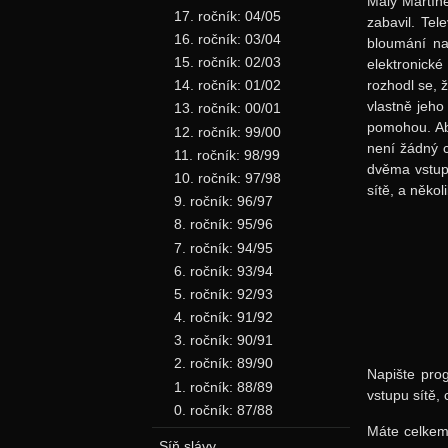
Malý Martíne
17. ročník: 04/05
zabavil. Tel
16. ročník: 03/04
bloumání nar
15. ročník: 02/03
elektronické
rozhodl se, ž
14. ročník: 01/02
vlastně jeho
13. ročník: 00/01
pomohou. Ab
12. ročník: 99/00
není žádný 
11. ročník: 98/99
dvěma vstupy
10. ročník: 97/98
sítě, a někol
9. ročník: 96/97
8. ročník: 95/96
7. ročník: 94/95
6. ročník: 93/94
5. ročník: 92/93
4. ročník: 91/92
3. ročník: 90/91
2. ročník: 89/90
Napište pro
1. ročník: 88/89
vstupu sítě,
0. ročník: 87/88
Máte celke
Síň slávy