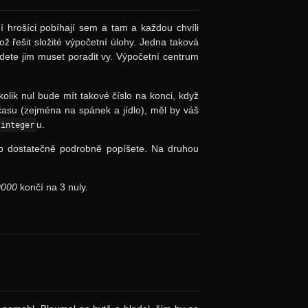
hrošíci pobíhají sem a tam a každou chvíli
ož řešit složité výpočetní úlohy. Jedna taková
udete jim muset poradit vy. Výpočetní centrum
kolik nul bude mít takové číslo na konci, když
času (zejména na spánek a jídlo), měl by váš
u.
integer
up dostatečně podrobně popíšete. Na druhou
0000
končí na 3 nuly.