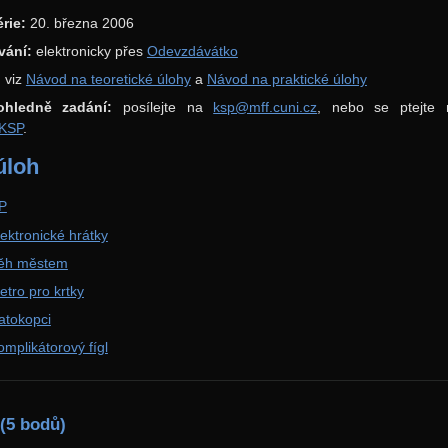
rie:
20. března 2006
vání:
elektronicky přes
Odevzdávátko
:
viz
Návod na teoretické úlohy
a
Návod na praktické úlohy
ohledně zadání:
posílejte na
ksp@mff.cuni.cz
, nebo se ptejte 
 KSP
.
úloh
HP
lektronické hrátky
Běh městem
etro pro krtky
atokopci
omplikátorový fígl
 (5 bodů)