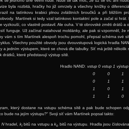
k se jednoho dne velmi nudil. Nudil se tak moc, že už se víc ani nudi
evize byla rozbitá, hračky ho již omrzely a všechny knížky o diferenc
azil na tatínkovu krabici plnou zvláštních broučků a při bližším pr
 obvody. Martínek si tedy vzal tatínkovo kontaktní pole a začal si hrát
e vyzkouší, co vlastně postavil. Ale ouha. V té obrovské změti drátů a o
 síť funguje. Už začínal natahovat moldánky, ale pak si vzpomněl, že má
y vám s tím Martínek alespoň trochu pomohl, přepsal schéma své sítě
cyklus. Všechny použité obvody jsou dvouvstupová logická hradla N
 a jedním výstupem, které se chová dle tabulky. Síť má ještě několik 
ik drátků, které představují výstup sítě.
Hradlo NAND:
vstup 0
vstup 1
výstup
0
0
1
0
1
1
1
0
1
1
1
0
gram, který dostane na vstupu schéma sítě a pak bude schopen odp
 co bude na jejím výstupu?“ Svoji síť vám Martínek popsal takto:
m
N
hradel,
k
bitů na vstupu a
k
bitů na výstupu. Hradla jsou číslován
i
o