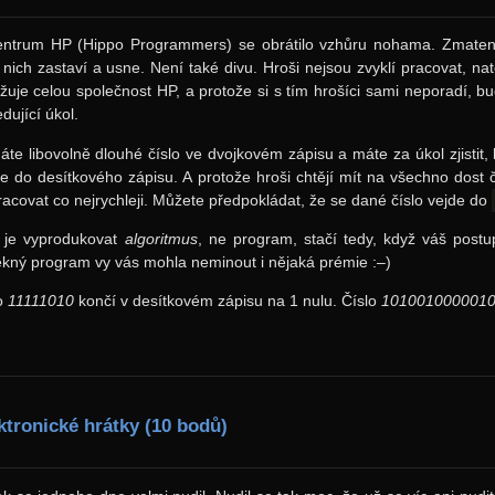
entrum HP (Hippo Programmers) se obrátilo vzhůru nohama. Zmatení 
 nich zastaví a usne. Není také divu. Hroši nejsou zvyklí pracovat, nat
žuje celou společnost HP, a protože si s tím hrošíci sami neporadí, b
dující úkol.
te libovolně dlouhé číslo ve dvojkovém zápisu a máte za úkol zjistit, 
 do desítkového zápisu. A protože hroši chtějí mít na všechno dost 
racovat co nejrychleji. Můžete předpokládat, že se dané číslo vejde do
 je vyprodukovat
algoritmus
, ne program, stačí tedy, když váš post
ěkný program vy vás mohla neminout i nějaká prémie :–)
o
11111010
končí v desítkovém zápisu na 1 nulu. Číslo
101001000001
ktronické hrátky (10 bodů)