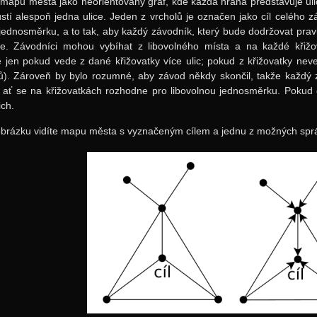
apu města jako neorientovaný graf, kde každá hrana představuje ulici
stí alespoň jedna ulice. Jeden z vrcholů je označen jako cíl celého 
i jednosměrku, a to tak, aby každý závodník, který bude dodržovat pr
le. Závodníci mohou vybíhat z libovolného místa a na každé křižo
 jen pokud vede z dané křižovatky více ulic; pokud z křižovatky nev
ů). Zároveň by bylo rozumné, aby závod někdy skončil, takže každý
, ať se na křižovatkách rozhodne pro libovolnou jednosměrku. Pokud 
ich.
brázku vidíte mapu města s vyznačeným cílem a jednu z možných sprá