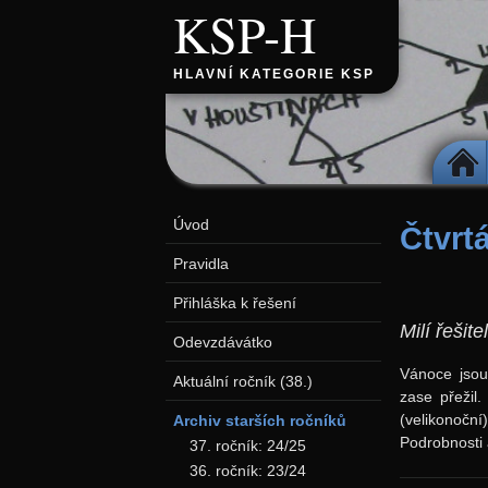
KSP-H
HLAVNÍ KATEGORIE KSP
DOMŮ
Úvod
Čtvrt
Pravidla
Přihláška k řešení
Milí řešite
Odevzdávátko
Vánoce jsou 
Aktuální ročník (38.)
zase přežil
(velikonočn
Archiv starších ročníků
Podrobnosti
37. ročník: 24/25
36. ročník: 23/24