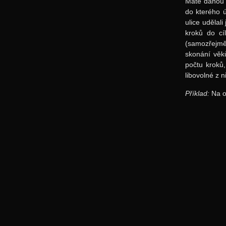
Máte danou m
do kterého ú
ulice udělal
kroků do cí
(samozřejmě
skonání věk
počtu kroků
libovolné z n
Příklad:
Na o