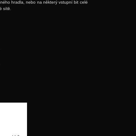
ného hradla, nebo na některý vstupní bit celé
é sítě.
1
3