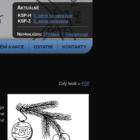
Aktuálně
KSP-H
5. série se opravuje
KSP-Z
5. série opravena
Nepřihlášen:
Přihlásit
|
Registrovat
NÍ A AKCE
OSTATNÍ
KONTAKTY
Celý leták v
PDF
.
apr
ané
í!