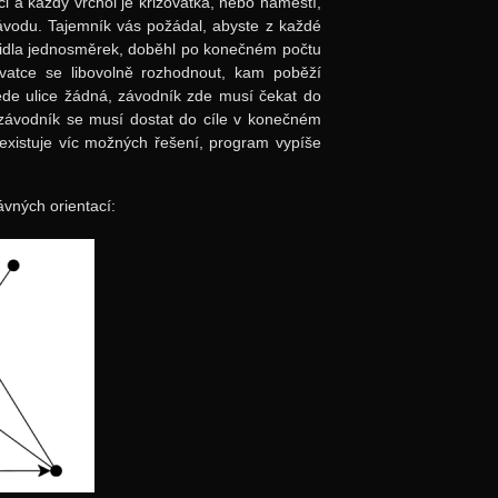
 a každý vrchol je křižovatka, nebo náměstí,
závodu. Tajemník vás požádal, abyste z každé
avidla jednosměrek, doběhl po konečném počtu
vatce se libovolně rozhodnout, kam poběží
ede ulice žádná, závodník zde musí čekat do
 závodník se musí dostat do cíle v konečném
existuje víc možných řešení, program vypíše
vných orientací: