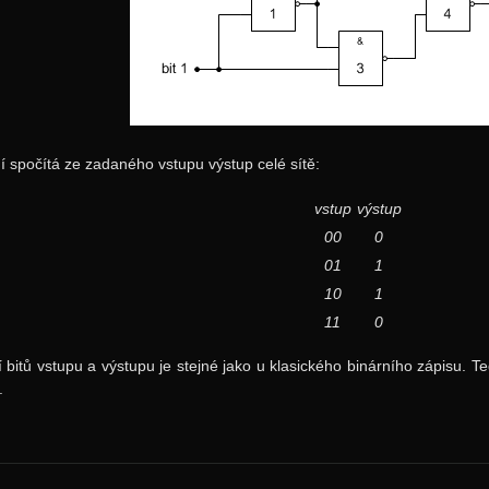
 spočítá ze zadaného vstupu výstup celé sítě:
vstup
výstup
00
0
01
1
10
1
11
0
bitů vstupu a výstupu je stejné jako u klasického binárního zápisu. Tedy
.