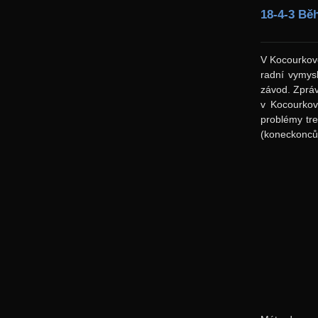
18-4-3 Bě
V Kocourkově
radní vymysl
závod. Zpráv
v Kocourkov
problémy tre
(koneckonců 