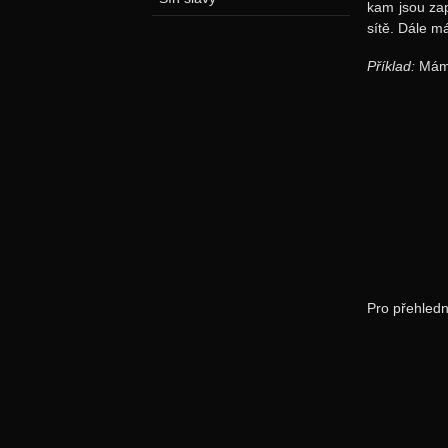
kam jsou zap
sítě. Dále 
Příklad:
Máme 
Pro přehledn