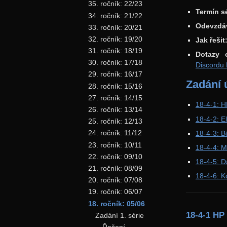
35. ročník: 22/23
Termín sé
34. ročník: 21/22
Odevzdá
33. ročník: 20/21
32. ročník: 19/20
Jak řešit
31. ročník: 18/19
Dotazy 
30. ročník: 17/18
Discordu
29. ročník: 16/17
Zadání 
28. ročník: 15/16
27. ročník: 14/15
18-4-1: 
26. ročník: 13/14
18-4-2: E
25. ročník: 12/13
24. ročník: 11/12
18-4-3: 
23. ročník: 10/11
18-4-4: M
22. ročník: 09/10
18-4-5: D
21. ročník: 08/09
18-4-6: K
20. ročník: 07/08
19. ročník: 06/07
18. ročník: 05/06
18-4-1 HP
Zadání 1. série
Řešení