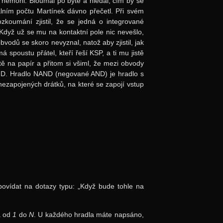
t nemohl. Bloumal po bytě a hledal, čím by se
iálním počtu Martínek dávno přečetl. Při svém
ozkoumání zjistil, že se jedná o integrované
. Když už se mu na kontaktní pole nic nevešlo,
bvodů se skoro nevyznal, natož aby zjistil, jak
 spoustu přátel, kteří řeší KSP, a ti mu jistě
 na papír a přitom si všiml, že mezi obvody
AND. Hradlo NAND (negované AND) je hradlo s
nezapojených drátků, na které se zapojí vstup
ovídat na dotazy typu: „Když bude tohle na
a od
1
do
N
. U každého hradla máte napsáno,