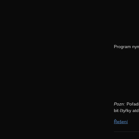
Program nyní
Pozn:
Pořadí 
bit čtyřky atd
Řešení