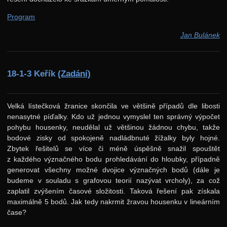
Program
Jan Bulánek
18-1-3 Keřík
(Zadání)
Velká lístečková žranice skončila ve většině případů dle libosti
nenasytné píďalky. Kdo už jednou vymyslel ten správný výpočet
pohybu housenky, neudělal už většinou žádnou chybu, takže
bodové zisky od spokojeně nadládbnuté žížalky byly hojné.
Zbytek řešitelů se více či méně úspěšně snažil spouštět
z každého význačného bodu prohledávání do hloubky, případně
generovat všechny možné dvojice význačných bodů (dále je
budeme v souladu s grafovou teorií nazývat vrcholy), za což
zaplatil zvýšením časové složitosti. Taková řešení pak získala
maximálně 5 bodů. Jak tedy nakrmit žravou housenku v lineárním
čase?