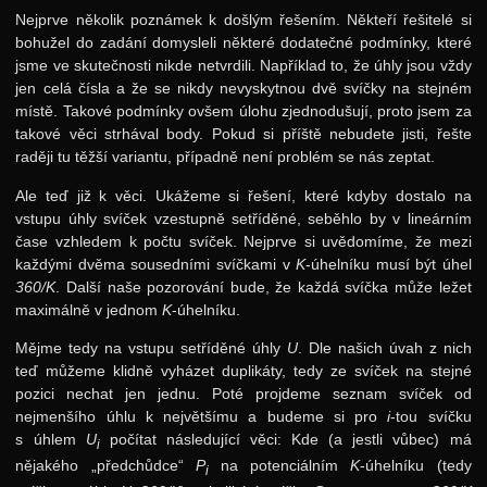
Nejprve několik poznámek k došlým řešením. Někteří řešitelé si
bohužel do zadání domysleli některé dodatečné podmínky, které
jsme ve skutečnosti nikde netvrdili. Například to, že úhly jsou vždy
jen celá čísla a že se nikdy nevyskytnou dvě svíčky na stejném
místě. Takové podmínky ovšem úlohu zjednodušují, proto jsem za
takové věci strhával body. Pokud si příště nebudete jisti, řešte
raději tu těžší variantu, případně není problém se nás zeptat.
Ale teď již k věci. Ukážeme si řešení, které kdyby dostalo na
vstupu úhly svíček vzestupně setříděné, seběhlo by v lineárním
čase vzhledem k počtu svíček. Nejprve si uvědomíme, že mezi
každými dvěma sousedními svíčkami v
K
-úhelníku musí být úhel
360/K
. Další naše pozorování bude, že každá svíčka může ležet
maximálně v jednom
K
-úhelníku.
Mějme tedy na vstupu setříděné úhly
U
. Dle našich úvah z nich
teď můžeme klidně vyházet duplikáty, tedy ze svíček na stejné
pozici nechat jen jednu. Poté projdeme seznam svíček od
nejmenšího úhlu k největšímu a budeme si pro
i
-tou svíčku
s úhlem
U
počítat následující věci: Kde (a jestli vůbec) má
i
nějakého „předchůdce“
P
na potenciálním
K
-úhelníku (tedy
i