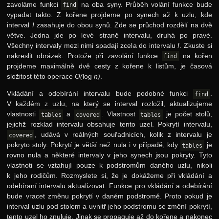
zavoláme funkci
na oba syny. Průběh volání funkce bude
find
vypadat takto. Z kořene projdeme po synech až k uzlu, kde
interval
I
zasahuje do obou synů. Zde se průchod rozdělí na dvě
větve. Jedna jde po levé straně intervalu, druhá po pravé.
Všechny intervaly mezi nimi spadají zcela do intervalu
I
. Zkuste si
nakreslit obrázek. Protože při zavolání funkce
na kořen
find
projdeme maximálně dvě cesty z kořene k listům, je časová
složitost této operace
O(
log
n)
.
Vkládání a odebírání intervalu bude podobné funkci
.
find
V každém z uzlu, na který se interval rozložil, aktualizujeme
vlastnosti
a
. Vlastnost
je počet stolů,
tables
covered
tables
jejichž rozklad intervalu obsahuje tento uzel. Pokrytí intervalu,
, udává v reálných souřadnicích, kolik z intervalu je
covered
pokryto stoly. Pokrytí je větší než nula i v případě, kdy
je
tables
rovno nula a některé intervaly v jeho synech jsou pokryty. Tyto
vlastnoti se vztahují pouze k podstromům daného uzlu, nikoli
k jeho rodičům. Rozmyslete si, že je dokážeme při vkládání a
odebíraní intervalu aktualizovat. Funkce pro vkládání a odebírání
bude vracet změnu pokrytí v daném podstromě. Proto pokud je
interval uzlu pod stolem a uvnitř jeho podstromu se změní pokrytí,
tento uzel ho znuluje. Jinak se propaguje až do kořene a nakonec