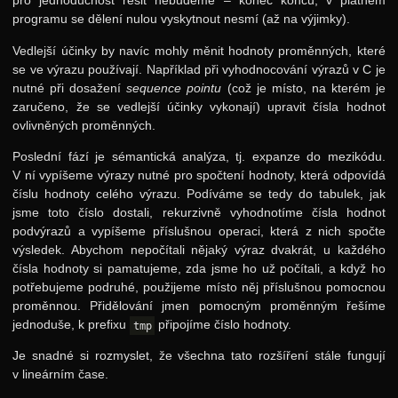
pro jednoduchost řešit nebudeme – konec konců, v platném
programu se dělení nulou vyskytnout nesmí (až na výjimky).
Vedlejší účinky by navíc mohly měnit hodnoty proměnných, které
se ve výrazu používají. Například při vyhodnocování výrazů v C je
nutné při dosažení
sequence pointu
(což je místo, na kterém je
zaručeno, že se vedlejší účinky vykonají) upravit čísla hodnot
ovlivněných proměnných.
Poslední fází je sémantická analýza, tj. expanze do mezikódu.
V ní vypíšeme výrazy nutné pro spočtení hodnoty, která odpovídá
číslu hodnoty celého výrazu. Podíváme se tedy do tabulek, jak
jsme toto číslo dostali, rekurzivně vyhodnotíme čísla hodnot
podvýrazů a vypíšeme příslušnou operaci, která z nich spočte
výsledek. Abychom nepočítali nějaký výraz dvakrát, u každého
čísla hodnoty si pamatujeme, zda jsme ho už počítali, a když ho
potřebujeme podruhé, použijeme místo něj příslušnou pomocnou
proměnnou. Přidělování jmen pomocným proměnným řešíme
jednoduše, k prefixu
připojíme číslo hodnoty.
tmp
Je snadné si rozmyslet, že všechna tato rozšíření stále fungují
v lineárním čase.