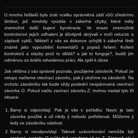
Vyhledávací stromy
Hledání v textu
U mnoha řešitelů byla znát vcelku oprávněná zášť vůči úřednímu
šimlovi, jež mnohdy vyústila v zákeřné chyby, které měly
17. ročník: 04/05
znemožnit další bujení byrokracie. Ve snaze znemožniti
16. ročník: 03/04
kontrolorovi jejich odhalení je důvtipně skrývali v moři rekurze a
záplavě cyklů. Někteří z vás se dokonce uchýlili k zákeřné fintě
15. ročník: 02/03
známé jako vypouštění komentářů a popisů řešení. Kvílení
kontrolorů a otázky proč to děláš? a jak to funguje?, budiž jim
14. ročník: 01/02
odměnou za dobře odvedenou práci. Ale zpět k úloze.
13. ročník: 00/01
Jak většina z vás správně poznala, použijeme zásobník. Pokud ze
12. ročník: 99/00
vstupu načteme otevírací závorku, pak ji uložíme na zásobník. Na
vrcholu zásobníku tak bude vždy poslední nespárovaná otevírací
11. ročník: 98/99
závorka
O
. Pokud načtu zavírací závorku
Z
, mohou nastat tyto tři
situace:
10. ročník: 97/98
9. ročník: 96/97
Barvy si odpovídají. Pak je vše v pořádku. Navíc je tato
závorka použitá a už nikdy ji nebudu potřebovat. Můžeme ji
8. ročník: 95/96
tedy ze zásobníku odebrat.
7. ročník: 94/95
Barvy si neodpovídají. Takové uzávorkování nemůže být