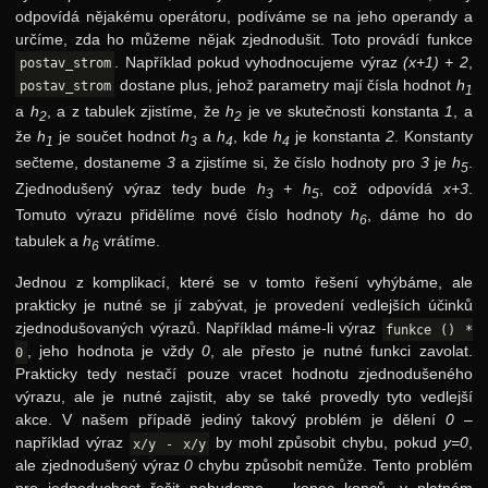
odpovídá nějakému operátoru, podíváme se na jeho operandy a
určíme, zda ho můžeme nějak zjednodušit. Toto provádí funkce
. Například pokud vyhodnocujeme výraz
(x+1) + 2
,
postav_strom
dostane plus, jehož parametry mají čísla hodnot
h
postav_strom
1
a
h
, a z tabulek zjistíme, že
h
je ve skutečnosti konstanta
1
, a
2
2
že
h
je součet hodnot
h
a
h
, kde
h
je konstanta
2
. Konstanty
1
3
4
4
sečteme, dostaneme
3
a zjistíme si, že číslo hodnoty pro
3
je
h
.
5
Zjednodušený výraz tedy bude
h
+ h
, což odpovídá
x+3
.
3
5
Tomuto výrazu přidělíme nové číslo hodnoty
h
, dáme ho do
6
tabulek a
h
vrátíme.
6
Jednou z komplikací, které se v tomto řešení vyhýbáme, ale
prakticky je nutné se jí zabývat, je provedení vedlejších účinků
zjednodušovaných výrazů. Například máme-li výraz
funkce () *
, jeho hodnota je vždy
0
, ale přesto je nutné funkci zavolat.
0
Prakticky tedy nestačí pouze vracet hodnotu zjednodušeného
výrazu, ale je nutné zajistit, aby se také provedly tyto vedlejší
akce. V našem případě jediný takový problém je dělení
0
–
například výraz
by mohl způsobit chybu, pokud
y=0
,
x/y - x/y
ale zjednodušený výraz
0
chybu způsobit nemůže. Tento problém