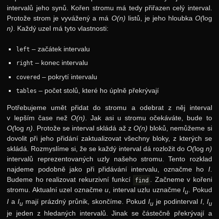
intervalů jeho synů. Kořen stromu má tedy přiřazen celý interval.
Protože strom je vyvážený a má
O(n)
listů, je jeho hloubka
O(
log
n)
. Každý uzel má tyto vlastnosti:
– začátek intervalu
left
– konec intervalu
right
– pokrytí intervalu
covered
– počet stolů, které ho úplně překrývají
tables
Potřebujeme umět přidat do stromu a odebrat z něj interval
v lepším čase než
O(n)
. Jak asi u stromu očekáváte, bude to
O(
log
n)
. Protože se interval skládá až z
O(n)
bloků, nemůžeme si
dovolit při jeho přidání zaktualizovat všechny bloky, z kterých se
skládá. Rozmyslíme si, že se každý interval dá rozložit do
O(
log
n)
intervalů reprezentovaných uzly našeho stromu. Tento rozklad
najdeme podobně jako při přidávání intervalu, označme ho
I
.
Budeme ho realizovat rekurzivní funkcí
. Začneme v kořeni
find
stromu. Aktualní uzel označme
u
, interval uzlu uznačme
I
. Pokud
u
I
a
I
mají prázdný průnik, skončíme. Pokud
I
je podinterval
I
,
I
u
u
u
je jeden z hledaných intervalů. Jinak se částečně překrývají a