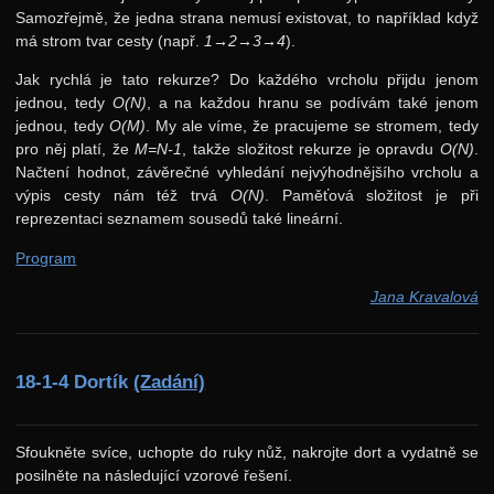
Samozřejmě, že jedna strana nemusí existovat, to například když
má strom tvar cesty (např.
1→2→3→4
).
Jak rychlá je tato rekurze? Do každého vrcholu přijdu jenom
jednou, tedy
O(N)
, a na každou hranu se podívám také jenom
jednou, tedy
O(M)
. My ale víme, že pracujeme se stromem, tedy
pro něj platí, že
M=N-1
, takže složitost rekurze je opravdu
O(N)
.
Načtení hodnot, závěrečné vyhledání nejvýhodnějšího vrcholu a
výpis cesty nám též trvá
O(N)
. Paměťová složitost je při
reprezentaci seznamem sousedů také lineární.
Program
Jana Kravalová
18-1-4 Dortík
(Zadání)
Sfoukněte svíce, uchopte do ruky nůž, nakrojte dort a vydatně se
posilněte na následující vzorové řešení.