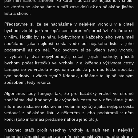
pak míří nahoru směrem ke kořeni, dorazí do nějakého vrcholu,
ve kterém se jakoby láme a míří zase dolů až do nějakého jiného
listu a skončí.
Představme si, že se nacházíme v nějakém vrcholu
v
a chtěli
bychom vědět, jaká nejlepší cesta přes něj prochází, čili láme se
v něm. Hodilo by se nám, kdybychom u každého jeho syna měli
spočítáno, jaká nejlepší cesta vede od nějakého listu v jeho
podstromě až do něj. Pak bychom si ze všech synů vrcholu
v
vybrali ty dva nejvýhodnější, sečetli jejich hodnoty, přičetli
bychom počet lístečků ve vrcholu
v
a kýženou výživnost cesty
lámající se ve vrcholu
v
bychom znali. Je pro nás těžké spočítat
tyto hodnoty u všech synů? Kdepak, uděláme to úplně stejným
způsobem, tedy rekurzí.
Algoritmus tedy funguje tak, že pro každičký vrchol ve stromě
spočítáme dvě hodnoty: Jak výhodná cesta se v něm láme (tuto
informaci získáme rekurzivním voláním synů) a jaká nejlepší cesta
vedoucí z nějakého listu v některém z jeho podstromů v něm
končí (tuto informaci předáme nahoru jeho otci).
Nakonec stačí projít všechny vrcholy a najít ten s nejvyšší
hodnotou lámající se cesty a z něj pak spustit výpis na obě strany.