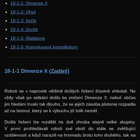
18-1-1: Dimenze X
37. ročník: 24/25
18-1-2: Úřad
36. ročník: 23/24
18-1-3: Keřík
18-1-4: Dortík
35. ročník: 22/23
18-1-5: Matlalové
34. ročník: 21/22
18-1-6: Kompilované komplikátory
33. ročník: 20/21
32. ročník: 19/20
18-1-1 Dimenze X
(Zadání)
31. ročník: 18/19
30. ročník: 17/18
Roboti se v naprosté většině došlých řešení šťastně shledali. Ne
29. ročník: 16/17
vždy však po setkání došlo ke zničení Dimenze X, neboť občas
28. ročník: 15/16
jim hledání trvalo tak dlouho, že se jejich zásoba plutonia rozpadla
až na bismut, který se k výbuchu již tolik neměl.
27. ročník: 14/15
Došlá řešení lze rozdělit na dvě zhruba stejně velké skupiny.
26. ročník: 13/14
V první prohledávali roboti své okolí do stále se zvětšující
vzdálenosti a když narazili na hromadu šrotu toho druhého, tak na
25. ročník: 12/13