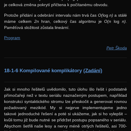
je celková změna pokrytí přičtena k počítanému obvodu.
Protože přidání a odebrání intervalu nám trvá čas
O(
log
n)
a stálé
máme celkem
2n
hran, celkový čas algoritmu je
O(n
log
n)
.
Paměťová složitost zůstala lineární.
Program
Petr Škoda
18-1-6 Kompilované komplikátory
(Zadání)
Jak si mnoho řešitelů uvědomilo, tuto úlohu šlo řešit i podstatně
přímočařeji než v textu seriálu naznačeným postupem, například
konstrukci syntaktického stromu lze přeskočit a generovat rovnou
požadovaný mezikód. My si nejprve implementujeme jedno
takové jednoduché řešení a poté si ukážeme, jak si ho vylepšit –
kvůli tomu již bude nutné se přidržet postupu popsaného v seriálu.
Abychom šetřili naše lesy a nervy méně otrlých řešitelů, asi 700-