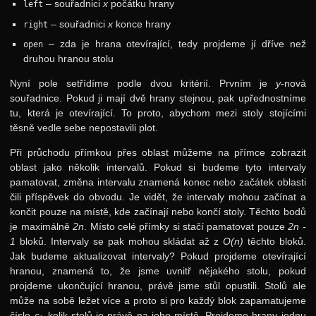
– souřadnici
x
počátku hrany
left
– souřadnici
x
konce hrany
right
– zda je hrana otevírající, tedy projdeme jí dříve než
open
druhou hranou stolu
Nyní pole setřídíme podle dvou kritérií. Prvním je
y
-nová
souřadnice. Pokud ji mají dvě hrany stejnou, pak upřednostníme
tu, která je otevírající. To proto, abychom mezi stoly stojícími
těsně vedle sebe nepostavili plot.
Při průchodu přímkou přes oblast můžeme na přímce zobrazit
oblast jako několik intervalů. Pokud si budeme tyto intervaly
pamatovat, změna intervalu znamená konec nebo začátek oblasti
čili příspěvek do obvodu. Je vidět, že intervaly mohou začínat a
končit pouze na místě, kde začínají nebo končí stoly. Těchto bodů
je maximálně
2n
. Místo celé přímky si stačí pamatovat pouze
2n -
1
bloků. Intervaly se pak mohou skládat až z
O(n)
těchto bloků.
Jak budeme aktualizovat intervaly? Pokud projdeme otevírající
hranou, znamená to, že jsme uvnitř nějakého stolu, pokud
projdeme ukončující hranou, právě jsme stůl opustili. Stolů ale
může na sobě ležet více a proto si pro každý blok zapamatujeme
číslo
c
, kolik stolů je právě na jeho místě. Projdeme hrany jednu