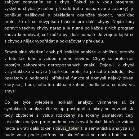
zabývat zotavením se z chyb. Pokud se v kódu programu
vyskytne chyba (v našem případě třeba nespárované závorky), je
poněkud nešikovné s překladem okamžitě skončit, například
proto, že už se nevypíšou hlášení pro další chyby. Nejde tedy
opravit všechny chyby naráz a je nutné po každé z nich program
znovu kompilovat, což může být dost pomalé. Je zřejmě lepší se
s chybou nějak vypořádat a pokračovat v překladu.
Smysluplné ošetření chyb při lexikální analýze je obtížné, protože
v této fázi toho o vstupu mnoho nevíme. Chyby se proto řeší
prostým zahozením nerozpoznaných znaků. Dojde-li k chybě
v syntaktické analýze (například proto, že po sobě následují dva
operátory a podobně), příslušná funkce si domyslí nějaký token,
který se jí hodí, nebo ten aktualní zahodí, podle toho, co dává víc
smysl.
Co se týče vylepšení lexikální analýzy, všimneme si, že
syntaktická analýza čte vstup postupně a nikdy se nevrací. Je
tedy zbytečné si vstup rozložený na tokeny pamatovat celý.
Lexikální analýzu proto budeme realizovat funkcí, která ze vstupu
načte a vrátí další token (
), a sémantická analýza si ji
dalsi_token
bude volat podle potřeby. Ve skutečnosti se občas hodí se ve