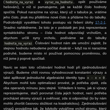
(
a
, opět používáme
hodnota_na_vyraz
vyraz_na_hodnotu
hešování), v níž si pamatujeme, jak se každé číslo hodnoty
spočítá. Pokud narazíme na výraz, který už v tabulce je, vrátíme
jeho číslo, jinak mu přidělíme nové číslo a přidáme ho do tabulky.
Podrobnější vysvětlení tohoto postupu viz řešení úlohy
17-2-1
.
Snadno nahlédneme, že toto je v podstatě jen jiná reprezentace
syntaktického stromu – čísla hodnot odpovídají vrcholům, a
abychom určili syny vrcholu, podíváme se do tabulky
. Číslování hodnot nám ale umožní zajistit, že
hodnota_na_vyraz
stejnou hodnotu nebudeme počítat dvakrát – když na ni narazíme
podruhé, budeme místo ní používat pomocnou proměnnou, do
níž jsme ji poprvé spočítali.
Navíc se nám toto očíslování hodnot hodí při zjednodušování
výrazů. Budeme chtít rovnou vyhodnocovat konstantní výrazy a
také aplikovat jednoduché algebraické identity typu
.
x - x = 0
Abychom mohli tuto optimalizaci provést, je potřeba zjistit, zda
oba operandy mínusu jsou stejné. Vzhledem k tomu, jak si výrazy
reprezentujeme, stačí porovnat čísla jejich hodnot, není potřeba
procházet stromy výrazů a ověřovat, zda si odpovídají (to by nám
mohlo zhoršit časovou složitost na kvadratickou). Zjednodušování
výrazů provádíme tak, že kdykoliv vytváříme vrchol stromu, který