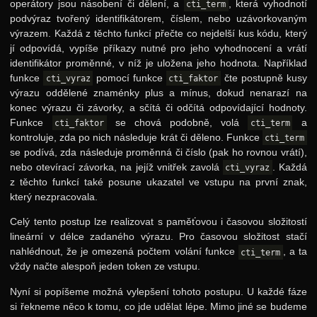
operátory jsou násobení či dělení, a
, která vyhodnotí
cti_term
podvýraz tvořený identifikátorem, číslem, nebo uzávorkovaným
výrazem. Každá z těchto funkcí přečte co nejdelší kus kódu, který
jí odpovídá, vypíše příkazy nutné pro jeho vyhodnocení a vrátí
identifikátor proměnné, v níž je uložena jeho hodnota. Například
funkce
pomocí funkce
čte postupně kusy
cti_vyraz
cti_faktor
výrazu oddělené znaménky plus a mínus, dokud nenarazí na
konec výrazu či závorky, a sčítá či odčítá odpovídající hodnoty.
Funkce
se chová podobně, volá
a
cti_faktor
cti_term
kontroluje, zda po nich následuje krát či děleno. Funkce
cti_term
se podívá, zda následuje proměnná či číslo (pak ho rovnou vrátí),
nebo otevírací závorka, na jejíž vnitřek zavolá
. Každá
cti_vyraz
z těchto funkcí také posune ukazatel ve vstupu na první znak,
který nezpracovala.
Celý tento postup lze realizovat s paměťovou i časovou složitostí
lineární v délce zadaného výrazu. Pro časovou složitost stačí
nahlédnout, že je omezená počtem volání funkce
, a ta
cti_term
vždy načte alespoň jeden token ze vstupu.
Nyní si popíšeme možná vylepšení tohoto postupu. U každé fáze
si řekneme něco k tomu, co jde udělat lépe. Mimo jiné se budeme