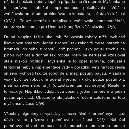
něj buď počkali, nebo v lepším případě mu šli naproti. Myšlenka je
24. ročník: 11/12
to správná, bohužel implementace pokulhávala. Většina
zvětšovala amplitudu prohledávání o konstantu, což dává složitost
23. ročník: 10/11
2
O(N
)
. Pouze menšina amplitudu zvětšovala konstantněkrát,
22. ročník: 09/10
čehož výsledkem je pro Dimenzi X nepříznivější složitost
O(N)
.
21. ročník: 08/09
Druhá skupina řešila úkol tak, že vyslala roboty nižší rychlostí
libovolným směrem. Jeden z robotů tak zákonitě musel narazit na
20. ročník: 07/08
hromadu druhého z robotů, což pochopil jako povel zrychlit na
plnou rychlost a dohnat tak robota, který se nerušeně vzdaloval
19. ročník: 06/07
stále nízkou rychlostí. Myšlenka je to opět správná, bohužel i
18. ročník: 05/06
tentokrát nebyla implementace vždy v pořádku. Většina totiž řešila
snížení rychlosti tak, že robot dělal mezi posuny pauzu. V zadání
Zadání 1. série
však bylo, že robot umí udělat v jednom kroku pouze posun o 1
Řešení
metr na sever nebo na jih (o zastavení tam řeč nebyla). Řešitelné
to však je. Například udělat dva posuny jedním směrem a jeden
Výsledky
posun zpět, atd. Obecně je ale jakékoliv řešení založené na této
myšlence v čase
O(N)
.
Zadání 2. série
Všechny algoritmy si vystačily s maximálně 3 proměnnými, což
Řešení
dává velmi příznivou paměťovou složitost
O(1)
. Bohužel
Výsledky
paměťový obvod nemusel mít poruchou omezenou pouze