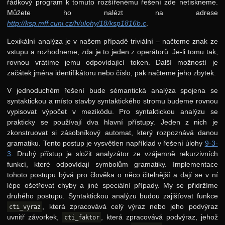
řádkový program k tomuto rozšířenému řešení zde netiskneme.
Můžete ho nalézt na adrese
http://ksp.mff.cuni.cz/h/ulohy/18/ksp1816b.c
.
Lexikální analýza je v našem případě triviální – načteme znak ze
vstupu a rozhodneme, zda je to jeden z operátorů. Je-li tomu tak,
rovnou vrátíme jemu odpovídající token. Další možností je
začátek jména identifikátoru nebo číslo, pak načteme jeho zbytek.
V jednoduchém řešení bude sémantická analýza spojena se
syntaktickou a místo stavby syntaktického stromu budeme rovnou
vypisovat výpočet v mezikódu. Pro syntaktickou analýzu se
prakticky se používají dva hlavní přístupy. Jeden z nich je
zkonstruovat si zásobníkový automat, který rozpoznává danou
gramatiku. Tento postup je vysvětlen například v řešení úlohy
9-3-
3
. Druhý přístup je složit analyzátor ze vzájemně rekurzivních
funkcí, které odpovídají symbolům gramatiky. Implementace
tohoto postupu bývá pro člověka o něco čitelnější a dají se v ní
lépe ošetřovat chyby a jiné speciální případy. My se přidržíme
druhého postupu. Syntaktickou analýzu budou zajišťovat funkce
, která zpracovává celý výraz nebo jeho podvýraz
cti_vyraz
uvnitř závorkek,
, která zpracovává podvýraz, jehož
cti_faktor