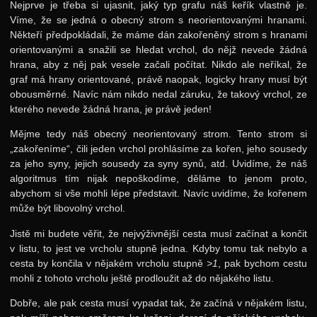
Nejprve je třeba si ujasnit, jaký typ grafu náš keřík vlastně je.
Víme, že se jedná o obecný strom s neorientovanými hranami.
Někteří předpokládali, že máme dán zakořeněný strom s hranami
orientovanými a snažili se hledat vrchol, do nějž nevede žádná
hrana, aby z něj pak vesele začali počítat. Nikdo ale neříkal, že
graf má hrany orientované, právě naopak, logicky hrany musí být
obousměrné. Navíc nám nikdo nedal záruku, že takový vrchol, ze
kterého nevede žádná hrana, je právě jeden!
Mějme tedy náš obecný neorientovaný strom. Tento strom si
„zakořeníme“, čili jeden vrchol prohlásíme za kořen, jeho sousedy
za jeho syny, jejich sousedy za syny synů, atd. Uvidíme, že náš
algoritmus tím nijak nepoškodíme, děláme to jenom proto,
abychom si vše mohli lépe představit. Navíc uvidíme, že kořenem
může být libovolný vrchol.
Jistě mi budete věřit, že nejvýživnější cesta musí začínat a končit
v listu, to jest ve vrcholu stupně jedna. Kdyby tomu tak nebylo a
cesta by končila v nějakém vrcholu stupně
>1
, pak bychom cestu
mohli z tohoto vrcholu ještě prodloužit až do nějakého listu.
Dobře, ale pak cesta musí vypadat tak, že začíná v nějakém listu,