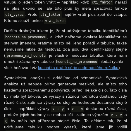
vstupu o jeden token vrátit – například když
narazí
cti_faktor
na plus, ukončí se, ale toto plus by měla zpracovat funkce
. Proto
nejdřív vrátí plus zpět do vstupu.
cti_vyraz
cti_faktor
K tomu slouží funkce
.
vrat_token
Dalším drobným trikem je, že si udržujeme tabulku identifikátorů
, a když načteme dvakrát identifikátor se
hodnota_na_promennou
stejným jménem, vrátíme místo něj jeho pořadí v tabulce, takže
nemusíme nikde dál testovat, zda jsou dva identifikátory stejné
(
je vlastně hešovací tabulka, která nám
promenna_na_hodnotu
umožní záznamy v tabulce
hledat rychle –
hodnota_na_promennou
víc k hešování viz
kuchařka druhé série sedmnáctého ročníku
).
Syntaktickou analýzu si oddělíme od sémantické. Syntaktická
analýza už nebude přímo generovat mezikód, ale místo toho
každému zpracovanému podvýrazu přiřadí nějaké číslo. Tato čísla
by měla být taková, že výrazy s různou hodnotou dostanou vždy
různé číslo, zatímco výrazy se stejnou hodnotou dostanou stejné
číslo – například výrazy
a
dostanou různá čísla,
x + y
x - y
protože jejich hodnoty se mohou lišit, zatímco výrazům
a
x - x
by mělo být přiřazeno stejné číslo. To děláme tak, že si
0
udržujeme tabulku hodnot výrazů, které jsme již viděli