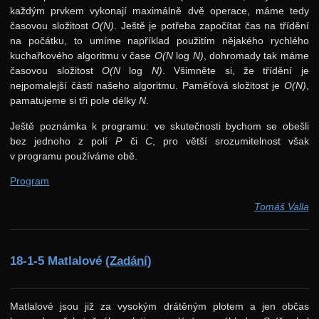
každým prvkem vykonají maximálně dvě operace, máme tedy
časovou složitost
O(N)
. Ještě je potřeba započítat čas na třídění
na počátku, to umíme například použitím nějakého rychlého
kuchařkového algoritmu v čase
O(N
log
N)
, dohromady tak máme
časovou složitost
O(N
log
N)
. Všimněte si, že třídění je
nejpomalejší částí našeho algoritmu. Paměťová složitost je
O(N)
,
pamatujeme si tři pole délky
N
.
Ještě poznámka k programu: ve skutečnosti bychom se obešli
bez jednoho z polí
P
či
C
, pro větší srozumitelnost však
v programu používáme obě.
Program
Tomáš Valla
18-1-5 Matlalové
(Zadání)
Matlalové jsou již za vysokým drátěným plotem a jen občas