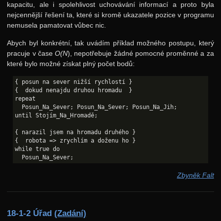
kapacitu, ale i spolehlivost uchovávání informací a proto byla
Zadání 3. série
nejcennější řešení ta, které si kromě ukazatele pozice v programu
Řešení
nemusela pamatovat vůbec nic.
Výsledky
Abych byl konkrétní, tak uvádím příklad možného postupu, který
pracuje v čase
O(N
), nepotřebuje žádné pomocné proměnné a za
Zadání 4. série
které bylo možné získat plný počet bodů:
Řešení
{ posun na sever nižší rychlostí }

{  dokud nenajdu druhou hromadu  }

Výsledky
repeat

  Posun_Na_Sever; Posun_Na_Sever; Posun_Na_Jih;

Zadání 5. série
until Stojím_Na_Hromadě;

Řešení
{ narazil jsem na hromadu druhého }

{  robota => zrychlím a doženu ho }

Výsledky
while true do

Kuchařky
Třídění
Zbyněk Falt
Grafy
Halda a cesty
18-1-2 Úřad
(Zadání)