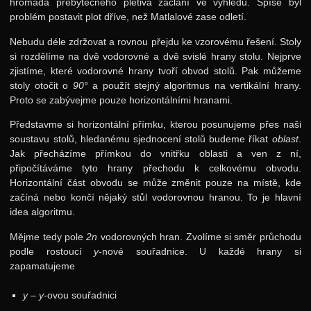
hromada přebytečného pletiva zaclání ve výhledu. Spíše byl
problém postavit plot dříve, než Matlalové zase odletí.
Nebudu déle zdržovat a rovnou přejdu ke vzorovému řešení. Stoly
si rozdělíme na dvě vodorovné a dvě svislé hrany stolu. Nejprve
zjistíme, které vodorovné hrany tvoří obvod stolů. Pak můžeme
stoly otočit o
90°
a použít stejný algoritmus na vertikální hrany.
Proto se zabývejme pouze horizontálními hranami.
Představme si horizontální přímku, kterou posunujeme přes naši
soustavu stolů, hledanému sjednocení stolů budeme říkat
oblast
.
Jak přecházíme přímkou do vnitřku oblasti a ven z ní,
připočítáváme tyto hrany přechodu k celkovému obvodu.
Horizontální část obvodu se může změnit pouze na místě, kde
začíná nebo končí nějaký stůl vodorovnou hranou. To je hlavní
idea algoritmu.
Mějme tedy pole
2n
vodorovných hran. Zvolíme si směr průchodu
podle rostoucí
y
-nové souřadnice. U každé hrany si
zapamatujeme
y
–
y
-ovou souřadnici