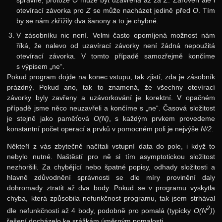
správné, protože
O
může být uzavřena až za
Z
. Zároveň ale i
6. ročník: 93/94
otevírací závorka pro
Z
se může nacházet jedině před
O
. Tím
5. ročník: 92/93
by se nám zkřížily dva šanony a to je chybné.
V zásobníku nic není. Velmi často opomíjená možnost nám
4. ročník: 91/92
říká, že nalevo od uzavírací závorky není žádná nepoužitá
3. ročník: 90/91
otevírací závorka. V tomto případě samozřejmě končíme
s výpisem „ne“.
2. ročník: 89/90
Pokud program dojde na konec vstupu, tak zjistí, zda je zásobník
1. ročník: 88/89
prázdný. Pokud ano, tak to znamená, že všechny otevírací
závorky byly zavřeny a uzávorkování je korektní. V opačném
0. ročník: 87/88
případě jsme něco neuzavřeli a končíme s „ne“. Časová složitost
je stejně jako paměťová
O(N)
, s každým prvkem provedeme
Síň slávy
konstantní počet operací a prvků v pomocném poli je nejvýše
N/2
.
Někteří z vás zbytečně načítali vstupní data do pole, i když to
nebylo nutné. Naštěstí pro ně si tím asymptotickou složitost
nezhoršili. Za chybějící nebo špatné popisy, odhady složitosti a
hlavně zdůvodnění správnosti se dle míry provinění daly
dohromady ztratit až dva body. Pokud se v programu vyskytla
chyba, která způsobila nefunkčnost programu, tak jsem strhával
2
dle nefunkčnosti až 4 body, podobně pro pomalá (typicky
O(N
)
)
řešení docházelo ke srážkám úměrným pomalosti.