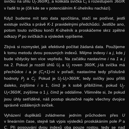
svíčku na úhlu
U
-360/K
), a kolikátá svíčka
C
s rozestupem
360/K
i
i
v řadě to je (čili kde se v potenciálním
K
-úhelníku nachází).
Když budeme mít tato data spočítána, stačí se podívat, jestli
existuje svíčka s právě
K-1
pravidelnými předchůdci. Jestliže ano,
potom touto svíčkou končí
K
-úhelník a proskáčeme skrz zpětné
odkazy
P
po svíčkách a výsledek vypíšeme.
Zbývá si rozmyslet, jak efektivně počítat žádaná data. Použijeme
k tomu metodu dvou posuvných indexů. Mějme indexy
i
a
j
, kde
j
bude vždycky ten více vepředu. Na začátku nastavíme
i
na
1
a
j
na 2. Pokud je rozdíl úhlů
U
a
U
roven
360/K
,
j
-tá svíčka má
i
j
přechůdce
i
a je
(C
+1)
-ní v pořadí, nastavíme tedy příslušně
i
hodnoty
P
a
C
. Pokud je
U
-U
>360/K
, tedy svíčky jsou příliš
j
j
j
i
daleko, zvýšíme
i
o 1, čímž je k sobě přiblížíme, pokud
U
-
j
U
<360/K
, zvýšíme o 1
j
, čímž je oddálíme. Všimněte si, že pokud
i
jsou úhly setříděné, náš postup skutečně najde všechny dvojice
správně vzdálených svíček.
Vyházení duplikátů zvládneme jedním průchodem přes
U
v lineárním čase, stejně tak výpis výsledků proskákáním pole
P
a
C
. Při posouvání dvou indexů oba pouze rostou, tedy se nad