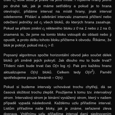
i
po druhé tak, jak je máme setříděny a pokud je to hrana
otevírající, přidáme interval na místě hrany, jinak interval
odebereme. Přidání a odebrání intervalu znamená přičtení nebo
odečtení jedničky od
c
všech bloků, do kterých hrana zasahuje.
i
Pokud se přitom změní
c
některého bloku z
0
na
1
nebo z
1
na
0
,
i
znamená to, že jsme na tomto bloku vstoupili do oblasti nebo ji
opustili, a proto délku tohoto bloku přičteme k obvodu. Říkáme, že
blok je pokryt, pokud má
c
> 0
.
i
Popsaný algoritmus spočte horizontální obvod jako součet délek
bloků při změně jejich pokrytí. Jak dlouho mu to bude trvat?
Třídení nám bude trvat čas
O(n
log
n)
. Pak pro každou hranu
2
aktualizujeme
O(n)
bloků. Celkem tedy
O(n
)
. Paměti
spotřebujeme pouze lineárně –
O(n)
.
Pokud si budeme intervaly uchovávat trochu chytřeji, dá se
časová složitost trochu zlepšit. Použijeme k tomu tzv.
intervalový
strom
. Intervalový strom je binární vyvážený strom, který v našem
případě vypadá následovně. Každému uzlu přiřadíme interval.
Listům přiřadíme naše bloky, jak je známe, seřazené zleva
doprava. Vnitřnímu uzlu přiřadíme interval daný sjednocením