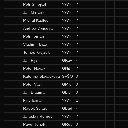
Petr Šmejkal
????
?
Jan Minařík
????
?
Michal Kadlec
????
?
Andrea Divišová
????
?
Petr Toman
????
?
Vladimír Bíza
????
?
Tomáš Krejzek
????
?
Jan Rys
GKav
4
Peter Novák
GNit
?
Kateřina Slováčková
SPŠO
3
Peter Vasil
GMic
3
Jan Březina
GLib
3
Filip Ismail
????
1
Radek Sviták
GBuď
4
Jaroslav Remeš
????
?
Pavel Jonák
GRou
3