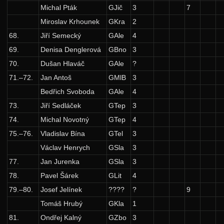
Síň slávy
Michal Pták
GJič
3
7
Miroslav Krhounek
GKra
2
68.
Jiří Semecký
GAle
4
69.
Denisa Denglerová
GBno
3
70.
Dušan Hlaváč
GAle
?
71.–72.
Jan Antoš
GMlB
3
Bedřich Svoboda
GAle
4
73.
Jiří Sedláček
GTep
3
74.
Michal Novotný
GTep
4
75.–76.
Vladislav Bína
GTel
3
Václav Henrych
GSla
3
77.
Jan Jurenka
GSla
3
78.
Pavel Šárek
GLit
4
79.–80.
Josef Jelínek
????
?
9
Tomáš Hrubý
GKla
1
81.
Ondřej Kalný
GZbo
3