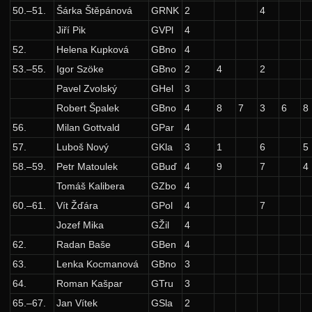
Zadání 4. série
50.–51.
Šárka Štěpánová
GRNK
2
4
Řešení
Jiří Pik
GVPl
4
52.
Helena Kupková
GBno
4
Zadání 5. série
53.–55.
Igor Szöke
GBno
2
4
2
Řešení
Pavel Zvolský
GHel
3
Výsledky
Robert Špalek
GBno
4
8
7
3
6
8
7. ročník: 94/95
56.
Milan Gottvald
GPar
4
57.
Luboš Nový
GKla
3
1
6
5
6. ročník: 93/94
58.–59.
Petr Matoulek
GBuď
4
9
7
4
5. ročník: 92/93
Tomáš Kalibera
GZbo
4
4. ročník: 91/92
60.–61.
Vít Žďára
GPol
4
7
3. ročník: 90/91
Jozef Mika
GŽil
4
2. ročník: 89/90
62.
Radan Baše
GBen
4
63.
Lenka Kocmanová
GBno
3
1. ročník: 88/89
64.
Roman Kašpar
GTru
3
0. ročník: 87/88
65.–67.
Jan Vítek
GSla
2