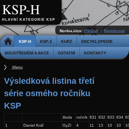
KSP-H
HLAVNÍ KATEGORIE KSP
Nepřihlášen:
Přihlásit
|
Registrovat
DOMŮ
KSP-H
KSP-Z
KURZ
ENCYKLOPEDIE
SOUSTŘEDĚNÍ A AKCE
OSTATNÍ
KONTAKTY
Menu
Úvod
Výsledková listina třetí
Pravidla
série osmého ročníku
Přihláška k řešení
KSP
Odevzdávátko
Aktuální ročník (38.)
škola
ročník
831
832
833
834
8
1.
Daniel Kráľ
GyZl
4
11
13
10
10
1
Archiv starších ročníků