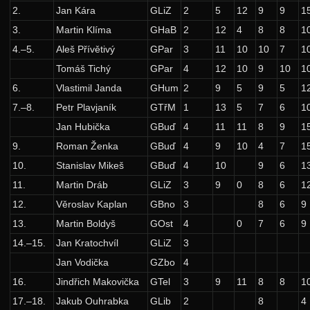
2.
Jan Kára
GLiZ
2
5
12
9
9
1
37. ročník: 24/25
3.
Martin Klíma
GHaB
2
12
4
8
8
1
36. ročník: 23/24
4.–5.
Aleš Přívětivý
GPar
3
11
10
10
7
1
35. ročník: 22/23
Tomáš Tichý
GPar
4
12
10
9
10
1
6.
Vlastimil Janda
GHum
2
9
5
9
5
1
34. ročník: 21/22
7.–8.
Petr Plavjaník
GTřM
1
13
5
7
6
1
33. ročník: 20/21
Jan Hubička
GBuď
4
11
11
8
9
1
32. ročník: 19/20
9.
Roman Ženka
GBuď
4
9
10
4
7
1
31. ročník: 18/19
10.
Stanislav Mikeš
GBuď
4
10
9
6
1
30. ročník: 17/18
11.
Martin Dráb
GLiZ
3
9
0
8
6
1
12.
Věroslav Kaplan
GBno
3
8
6
9
29. ročník: 16/17
13.
Martin Boldyš
GOst
4
0
7
6
9
28. ročník: 15/16
14.–15.
Jan Kratochvíl
GLiZ
3
27. ročník: 14/15
Jan Vodička
GZbo
4
26. ročník: 13/14
16.
Jindřich Makovička
GTel
3
9
11
8
8
1
25. ročník: 12/13
17.–18.
Jakub Ouhrabka
GLib
2
8
4