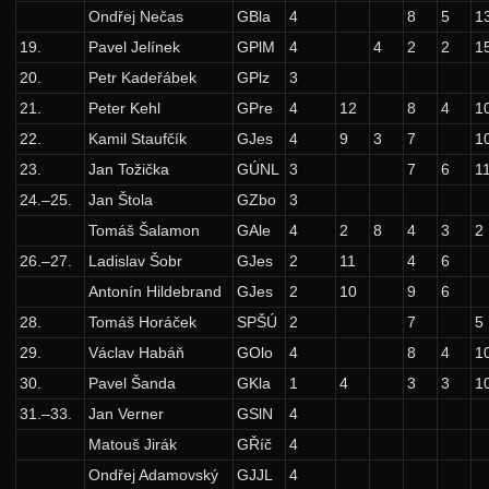
Ondřej Nečas
GBla
4
8
5
1
24. ročník: 11/12
19.
Pavel Jelínek
GPlM
4
4
2
2
1
23. ročník: 10/11
20.
Petr Kadeřábek
GPlz
3
22. ročník: 09/10
21.
Peter Kehl
GPre
4
12
8
4
1
21. ročník: 08/09
22.
Kamil Staufčík
GJes
4
9
3
7
1
23.
Jan Tožička
GÚNL
3
7
6
1
20. ročník: 07/08
24.–25.
Jan Štola
GZbo
3
19. ročník: 06/07
Tomáš Šalamon
GAle
4
2
8
4
3
2
18. ročník: 05/06
26.–27.
Ladislav Šobr
GJes
2
11
4
6
17. ročník: 04/05
Antonín Hildebrand
GJes
2
10
9
6
16. ročník: 03/04
28.
Tomáš Horáček
SPŠÚ
2
7
5
29.
Václav Habáň
GOlo
4
8
4
1
15. ročník: 02/03
30.
Pavel Šanda
GKla
1
4
3
3
1
14. ročník: 01/02
31.–33.
Jan Verner
GSlN
4
13. ročník: 00/01
Matouš Jirák
GŘíč
4
12. ročník: 99/00
Ondřej Adamovský
GJJL
4