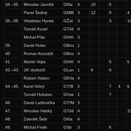
11. ročník: 98/99
34.–35.
Miroslav Jarošík
GKla
4
10
6
Pavel Šedivý
GMlB
3
12
8
4
10. ročník: 97/98
36.–38.
Vlastislav Hynek
GŽat
3
3
1
9. ročník: 96/97
Tomáš Kozel
GTěš
4
8. ročník: 95/96
Michal Píše
GHrK
3
Zadání 1. série
39.
David Holec
GBno
1
40.
Roman Kozubík
GBno
4
Řešení
41.
Martin Vojta
GHrK
4
5
5
Výsledky
42.–43.
Jiří Vyskočil
GLan
1
6
6
Zadání 2. série
Robert Haken
GKVa
4
Řešení
44.–45.
Karel Volný
GTřB
2
7
4
6
Výsledky
Tomáš Holubec
GVse
1
7
46.
David Laštovička
GTřM
3
Zadání 3. série
47.
Miroslav Hebký
GTěš
4
1
Řešení
48.
Zdeněk Šebl
GKla
4
Výsledky
49.
Michal Finěk
GStr
3
6