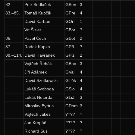
82.
Petr Sedláček
GBen
3
83.–85.
Tomáš Kupčík
GFre
4
David Karban
GOrl
1
Vít Šisler
GBot
?
86.
Pavel Čech
GBot
2
87.
Radek Kupka
GPří
?
88.–114.
David Havránek
GPlz
2
Vojtěch Řehák
GBno
3
Jiří Adámek
GVal
4
David Szotkowski
GTěš
4
Lukáš Svoboda
GSlo
4
Lukáš Neterda
GLiZ
3
Miroslav Byrtus
GDom
3
Vojtěch Jakeš
????
?
Jan Kropáč
????
?
Richard Sus
????
?