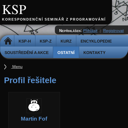
KSP
KORESPONDENČNÍ SEMINÁŘ Z PROGRAMOVÁNÍ
Nepřihlášen:
Přihlásit
|
Registrovat
DOMŮ
KSP-H
KSP-Z
KURZ
ENCYKLOPEDIE
SOUSTŘEDĚNÍ A AKCE
OSTATNÍ
KONTAKTY
Menu
Ostatní
Profil řešitele
Cvičiště
Archiv novinek
API
Profil
Martin Fof
Účet