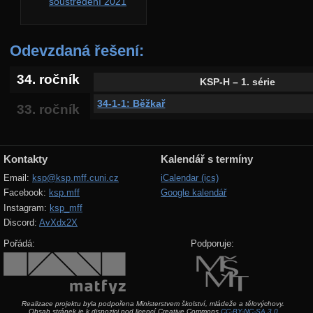
soustředění 2021
Odevzdaná řešení:
34. ročník
KSP-H – 1. série
34-1-1: Běžkař
33. ročník
Kontakty
Kalendář s termíny
Email:
ksp@ksp.mff.cuni.cz
iCalendar (ics)
Facebook:
ksp.mff
Google kalendář
Instagram:
ksp_mff
Discord:
AvXdx2X
Pořádá:
Podporuje:
Realizace projektu byla podpořena Ministerstvem školství, mládeže a tělovýchovy.
Obsah stránek je k dispozici pod licencí Creative Commons
CC-BY-NC-SA 3.0