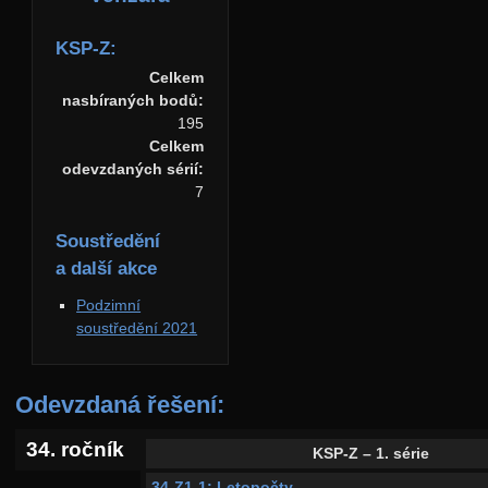
KSP-Z:
Celkem
nasbíraných bodů:
195
Celkem
odevzdaných sérií:
7
Soustředění
a další akce
Podzimní
soustředění 2021
Odevzdaná řešení:
34. ročník
KSP-Z – 1. série
34-Z1-1: Letopočty