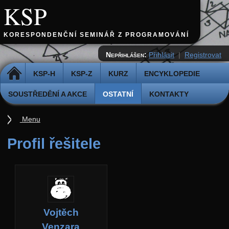
KSP
KORESPONDENČNÍ SEMINÁŘ Z PROGRAMOVÁNÍ
Nepřihlášen:
Přihlásit
|
Registrovat
DOMŮ
KSP-H
KSP-Z
KURZ
ENCYKLOPEDIE
SOUSTŘEDĚNÍ A AKCE
OSTATNÍ
KONTAKTY
Menu
Ostatní
Profil řešitele
Cvičiště
Archiv novinek
API
Profil
Vojtěch
Účet
Venzara