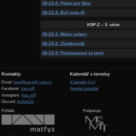
28-Z2-2: Práce pro Sáru
28-Z2-3: Byli jsme tři
KSP-Z – 3. série
28-Z3-1: Místo oslavy
28-Z3-2: Zlomkovník
28-Z3-3: Posloupnost za trest
Kontakty
Kalendář s termíny
Email:
ksp@ksp.mff.cuni.cz
iCalendar (ics)
Facebook:
ksp.mff
Google kalendář
Instagram:
ksp_mff
Discord:
AvXdx2X
Pořádá:
Podporuje: