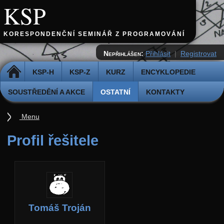
KSP
KORESPONDENČNÍ SEMINÁŘ Z PROGRAMOVÁNÍ
Nepřihlášen:
Přihlásit
|
Registrovat
DOMŮ
KSP-H
KSP-Z
KURZ
ENCYKLOPEDIE
SOUSTŘEDĚNÍ A AKCE
OSTATNÍ
KONTAKTY
Menu
Ostatní
Profil řešitele
Cvičiště
Archiv novinek
API
Profil
Tomáš Troján
Účet