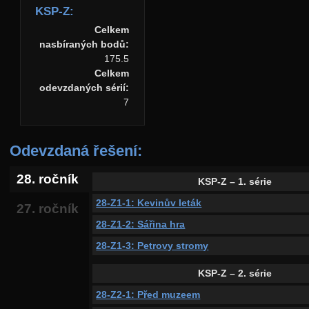
KSP-Z:
Celkem
nasbíraných bodů:
175.5
Celkem
odevzdaných sérií:
7
Odevzdaná řešení:
28. ročník
KSP-Z – 1. série
28-Z1-1: Kevinův leták
27. ročník
28-Z1-2: Sářina hra
28-Z1-3: Petrovy stromy
KSP-Z – 2. série
28-Z2-1: Před muzeem