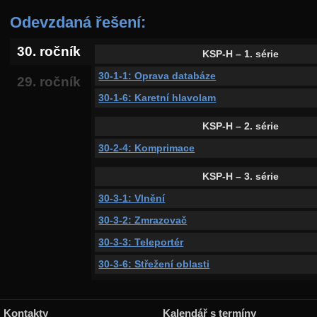
Odevzdaná řešení:
30. ročník
KSP-H – 1. série
30-1-1: Oprava databáze
29. ročník
30-1-6: Karetní hlavolam
KSP-H – 2. série
30-2-4: Komprimace
KSP-H – 3. série
30-3-1: Vlnění
30-3-2: Zmrazovač
30-3-3: Teleportér
30-3-6: Střežení oblasti
Kontakty
Kalendář s termíny