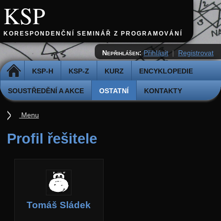
KSP
KORESPONDENČNÍ SEMINÁŘ Z PROGRAMOVÁNÍ
Nepřihlášen:
Přihlásit
|
Registrovat
DOMŮ
KSP-H
KSP-Z
KURZ
ENCYKLOPEDIE
SOUSTŘEDĚNÍ A AKCE
OSTATNÍ
KONTAKTY
Menu
Ostatní
Profil řešitele
Cvičiště
Archiv novinek
API
Profil
Tomáš Sládek
Účet