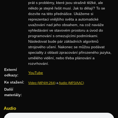
prát s problémy, které jsou strašně těžké, ale
Rozděl a panuj
někdo je stejně řešit musí. Jak to dělají? To se
dozvíte na této přednášce. Ukážeme si
Dynamické programování
reprezentaci vnějšího světa a automatické
Datové struktury
uvažování nad jeho obsahem, na což naváže
vyhledávání ve stavovém prostoru a úvod do
Vyhledávací stromy
programování s omezujícími podmínkami.
Následovat bude pár základních algoritmů
Hešování
strojového učení. Nakonec se můžou podávat
Halda a cesty
speciality z oblasti zpracování přirozeného jazyka,
umělého vidění, nebo třeba plánování a
Intervalové stromy
rozvrhování.
Treapy
Externí
YouTube
odkazy:
Algoritmy
Ke stažení:
Video (MP4/H.264)
a
Audio (MP3/AAC)
Třídění
Další
materiály:
Hledání v textu
Geometrie
Audio
Grafy