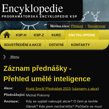
Encyklopedie
PROGRAMÁTORSKÁ ENCYKLOPEDIE KSP
Nepřihlášen:
Přihlásit
|
Registrovat
DOMŮ
KSP-H
KSP-Z
KURZ
ENCYKLOPEDIE
SOUSTŘEDĚNÍ A AKCE
OSTATNÍ
KONTAKTY
Menu
Úvod
Záznam přednášky -
Základy
Přehled umělé inteligence
Základní algoritmy
Akce:
Krutá Smršť Přednášek 2015
(
záznamy z akce
)
Složitost
Přednášející:
Michal Pokorný
Algoritmizační techniky
Anotace:
Kdy se vyplatí nakoupit akcie? O čem je tenhle
Binární vyhledávání
článek? Kde jsem nechal klíče? Počítače se musí