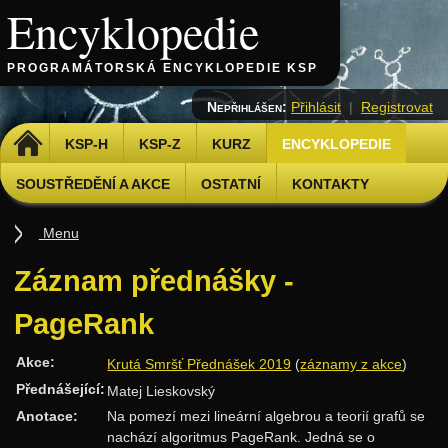
Encyklopedie
PROGRAMÁTORSKÁ ENCYKLOPEDIE KSP
Nepřihlášen:
Přihlásit
|
Registrovat
DOMŮ
KSP-H
KSP-Z
KURZ
ENCYKLOPEDIE
SOUSTŘEDĚNÍ A AKCE
OSTATNÍ
KONTAKTY
Menu
Úvod
Záznam přednášky -
Základy
PageRank
Základní algoritmy
Akce:
Krutá Smršť Přednášek 2019
(
záznamy z akce
)
Složitost
Přednášející:
Matej Lieskovský
Algoritmizační techniky
Anotace:
Na pomezí mezi lineární algebrou a teorií grafů se
Binární vyhledávání
nachází algoritmus PageRank. Jedná se o