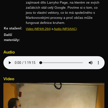
zajímavé dílo Larryho Page, na kterém ve svých
Rozděl a panuj
začátcích stál celý Google. Povíme si o tom, co
jsou to vlastní vektory, co to má společného s
Dynamické programování
Markovovskými procesy a proč občas může
Datové struktury
fungovat definice kruhem.
Ke stažení:
Video (MP4/H.264)
a
Audio (MP3/AAC)
Vyhledávací stromy
Další
Hešování
materiály:
Halda a cesty
Audio
Intervalové stromy
Treapy
Algoritmy
Video
Třídění
Hledání v textu
Geometrie
Grafy