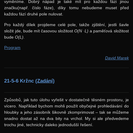
vyměníme. Dobrý nápad je také mít pro každou fázi jinou
značku(např. číslo fáze), díky tomu nebudeme muset před
každou fází druhé pole nulovat.
Pro každý dílek projdeme celé pole, takže zjištění, jestli šavle
složit jde, bude mít časovou složitost
O(N ·L)
a paměťová složitost
bude
O(L)
.
Program
David Marek
21-5-6 Kržnc
(Zadání)
Způsobů, jak tuto úlohu vyřešit v dostatečně těsném prostoru, je
vícero. Například bychom mohli použít obyčejné prohledávání do
hloubky a jeho zásobník šikovně zkomprimovat – tak se můžeme
snadno dostat až na dva bity na vrchol. My si ale předvedeme
trochu jiné, technicky daleko jednodušší řešení.