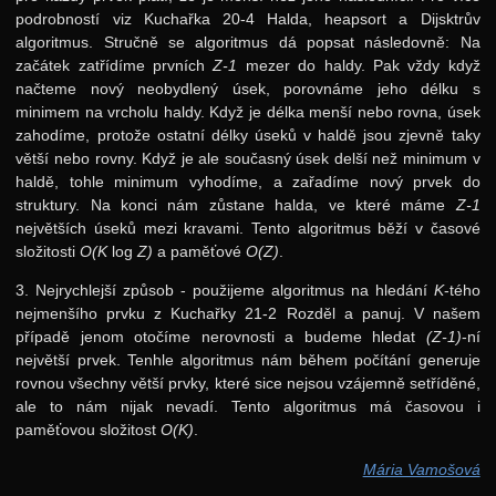
podrobností viz Kuchařka 20-4 Halda, heapsort a Dijsktrův
algoritmus. Stručně se algoritmus dá popsat následovně: Na
začátek zatřídíme prvních
Z-1
mezer do haldy. Pak vždy když
načteme nový neobydlený úsek, porovnáme jeho délku s
minimem na vrcholu haldy. Když je délka menší nebo rovna, úsek
zahodíme, protože ostatní délky úseků v haldě jsou zjevně taky
větší nebo rovny. Když je ale současný úsek delší než minimum v
haldě, tohle minimum vyhodíme, a zařadíme nový prvek do
struktury. Na konci nám zůstane halda, ve které máme
Z-1
největších úseků mezi kravami. Tento algoritmus běží v časové
složitosti
O(K
log
Z)
a paměťové
O(Z)
.
3. Nejrychlejší způsob - použijeme algoritmus na hledání
K
-tého
nejmenšího prvku z Kuchařky 21-2 Rozděl a panuj. V našem
případě jenom otočíme nerovnosti a budeme hledat
(Z-1)
-ní
největší prvek. Tenhle algoritmus nám během počítání generuje
rovnou všechny větší prvky, které sice nejsou vzájemně setříděné,
ale to nám nijak nevadí. Tento algoritmus má časovou i
paměťovou složitost
O(K)
.
Mária Vamošová