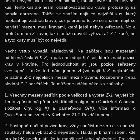
délek nových dvou závor minimální, musím vyřezat co největší
kus. Tento kus ale nesmí obsahovat žádnou krávu, protože by už
nebyla ohrazena. Takže se snažím najít co největší kus, který
neobsahuje žádnou krávu, což je přesně to, že se snažím najít co
největší mezeru mezi kravami, která ještě nebyla vyřezaná. No a
protože mám Z závor, tak si můžu dovolit vyřezat až Z-1 kusů, no
a tyto kusy musí být co největší.
Nechť vstup vypadá následovně: Na začátek jsou mezerami
oddělená čísla
N
K
Z
, a pak následuje
K
čísel, které značí pozice
krav v kravíně. Pro jednoduchost ať jsou pozice seřazeny
vzestupně. Takže teď nám jenom zbývá najít
K-Z
nejkratších,
případně
Z-1
nejdelších mezer mezi kravami. Rozeberme třeba
hledání
Z-1
největších. To můžeme udělat několika způsoby:
1. Všechny mezery setřídit podle velikosti a vybrat
Z-1
největších.
Tento způsob má při použití třídícího algoritmu QuickSort časovou
složitost
O(K
log
K)
a paměťovou
O(K)
. Více informací o
QuickSortu naleznete v Kuchařce 21-2 Rozděl a panuj.
2. Postupně načítat pozice krav, vždy spočíst mezeru a za použití
struktury halda vybrat
Z-1
největších. Halda je binární strom, kde
pro každý prvek platí, že je menší než jeho následníci. Pro více