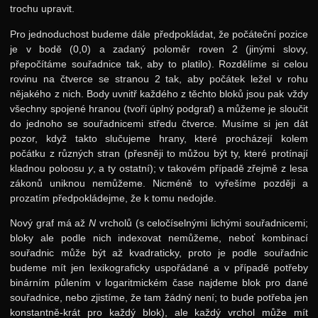
trochu upravit.
Pro jednoduchost budeme dále předpokládat, že počáteční pozice
je v bodě (0,0) a zadaný poloměr roven 2 (jinými slovy,
přepočítáme souřadnice tak, aby to platilo). Rozdělíme si celou
rovinu na čtverce se stranou 2 tak, aby počátek ležel v rohu
nějakého z nich. Body uvnitř každého z těchto bloků jsou pak vždy
všechny spojené hranou (tvoří úplný podgraf) a můžeme je sloučit
do jednoho se souřadnicemi středu čtverce. Musíme si jen dát
pozor, když takto slučujeme hrany, které procházejí kolem
počátku z různých stran (přesněji to můžou být ty, které protínají
kladnou poloosu
y
, a ty ostatní); v takovém případě zřejmě z lesa
zákonů uniknou nemůžeme. Nicméně to vyřešíme později a
prozatím předpokládejme, že k tomu nedojde.
Nový graf má až
N
vrcholů (s celočíselnými lichými souřadnicemi;
bloky ale podle nich indexovat nemůžeme, neboť kombinací
souřadnic může být až kvadraticky, proto je podle souřadnic
budeme mít jen lexikograficky uspořádané a v případě potřeby
binárním půlením v logaritmickém čase najdeme blok pro dané
souřadnice, nebo zjistíme, že tam žádný není; to bude potřeba jen
konstantně-krát pro každý blok), ale každý vrchol může mít