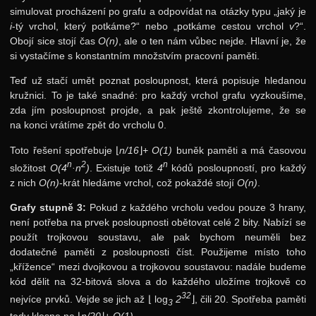
simulovat procházení po grafu a odpovídat na otázky typu „jaký je
i
-tý vrchol, který potkáme?“ nebo „potkáme cestou vrchol
v
?“.
Obojí sice stojí čas
O(n)
, ale o ten nám vůbec nejde. Hlavní je, že
si vystačíme s konstantním množstvím pracovní paměti.
Teď už stačí umět poznat posloupnost, která popisuje hledanou
kružnici. To je také snadné: pro každý vrchol grafu vyzkoušíme,
zda jím posloupnost projde, a pak ještě zkontrolujeme, že se
na konci vrátíme zpět do vrcholu 0.
Toto řešení spotřebuje
⌊
n/16
⌋
+ O(1)
buněk paměti a má časovou
n
2
n
složitost
O(4
·n
)
. Existuje totiž
4
kódů posloupností, pro každý
z nich
O(n)
-krát hledáme vrchol, což pokaždé stojí
O(n)
.
Grafy stupně 3:
Pokud z každého vrcholu vedou pouze 3 hrany,
není potřeba na prvek posloupnosti obětovat celé 2 bity. Nabízí se
použít trojkovou soustavu, ale pak bychom neuměli bez
dodatečné paměti z posloupnosti číst. Použijeme místo toho
„křížence“ mezi dvojkovou a trojkovou soustavou: nadále budeme
kód dělit na 32-bitová slova a do každého uložíme trojkově co
32
nejvíce prvků. Vejde se jich až
⌊
log
2
⌋
, čili 20. Spotřeba paměti
3
tedy klesne na
⌊
n/20
⌋
+ O(1)
.