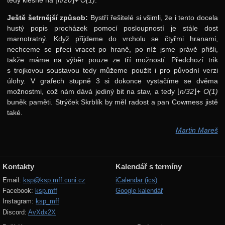
Ještě šetrnější způsob:
Bystří řešitelé si všimli, že i tento docela
hustý popis procházek pomocí posloupností je stále dost
marnotratný. Když přijdeme do vrcholu se čtyřmi hranami,
nechceme se přeci vracet po hraně, po níž jsme právě přišli,
takže máme na výběr pouze ze tří možností. Předchozí trik
s trojkovou soustavou tedy můžeme použít i pro původní verzi
úlohy. V grafech stupně 3 si dokonce vystačíme se dvěma
možnostmi, což nám dává jediný bit na stav, a tedy
⌊
n/32
⌋
+ O(1)
buněk paměti. Strýček Skrblík by měl radost a pan Cowmess jistě
také.
Martin Mareš
Kontakty
Kalendář s termíny
Email:
ksp@ksp.mff.cuni.cz
iCalendar (ics)
Facebook:
ksp.mff
Google kalendář
Instagram:
ksp_mff
Discord:
AvXdx2X