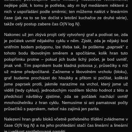
nejlépe půlit, k tomu je potřeba, aby
m
byl mediánem některé z
nich v uspořádání podle směrnic; ten můžeme nalézt v lineárním
čase (jak na to se lze dočíst v letošní kuchařce ze druhé série),
takže celý postup zabere čas
O(N
log
N)
.
Nakonec už jen zbývá projít celý vytvořený graf a podívat se, zda
je počátek uvnitř nějakého cyklu v něm. Zjistit, zda je nějaký bod
vnitřním bodem polygonu, lze třeba tak, že pošleme „paprsek“ z
tohoto bodu libovolným směrem a spočítáme, kolik hran tuto
polopřímku protne – pokud jich bude lichý počet, je bod uvnitř,
jinak vně. Tím paprskem bude kladná poloosa
y
, průsečíky s níž
už máme předpočítané. Začneme v libovolném vrcholu (bloku),
graf budeme procházet do hloubky a přitom si počítat, kolikrát
jsme paprsek protli, jakmile narazíme na vrchol, který jsme už
viděli (tedy cyklus), jednoduchým rozdílem těchto hodnot z této a
předchozí návštěvy zjistíme, zda se počátek nachází uvnitř
mnohoúhelníku z hran cyklu. Nemusíme si ani pamatovat počty
průsečíků s paprskem, neboť nás zajímá jen parita.
Nalezení hran grafu bloků včetně potřebného třídění zvládneme v
čase
O(N
log
N)
a na jeho prohledání stačí čas lineární a lineární
je i velikost spotřebované paměti.