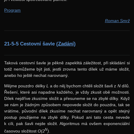
Program
Roman Smrž
21-5-5 Cestovní šavle
(Zadání)
Taková cestovní šavle je pěkně zapeklitá záležitost, při skládání si
totiž nemůžeme být jisti, jestli zrovna tento dílek už máme složit,
anebo ho ještě nechat narovnaný.
Mějme pouzdro délky
L
a do něj bychom chtěli složit šavli z
N
dílů.
Řešení, které asi napadne každého, je vždy zkusit obě možnosti.
Dílek nejdříve zkusíme složit a přesuneme se na zbylé dílky. Když
se nám je žádným způsobem nepovede složit do pouzdra, tak se
vrátíme, původní dílek zkusíme nechat narovnaný a opět stejný
postup použijeme na zbylé dílky. Pokud ani tato cesta nevede
k cíli, pak šavli nejde složit. Algoritmus má ovšem exponenciální
N
časovou složitost
O(2
)
.