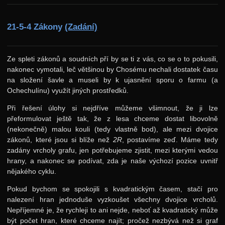
21-5-4 Zákony
(Zadání)
Ze spleti zákonů a soudních pří by se ti z vás, co se o to pokusili,
nakonec vymotali, leč většinou by Chosému nechali dostatek času
na složení šavle a museli by k ujasnění sporu o farmu (a
Ochechulínu) využít jiných prostředků.
Při řešení úlohy si nejdříve můžeme všimnout, že ji lze
přeformulovat ještě tak, že z lesa chceme dostat libovolně
(nekonečně) malou kouli (tedy vlastně bod), ale mezi dvojice
zákonů, které jsou si blíže než
2R
, postavíme zeď. Máme tedy
zadány vrcholy grafu, jen potřebujeme zjistit, mezi kterými vedou
hrany, a nakonec se podívat, zda je naše výchozí pozice uvnitř
nějakého cyklu.
Pokud bychom se spokojili s kvadratickým časem, stačí pro
nalezení hran jednoduše vyzkoušet všechny dvojice vrcholů.
Nepříjemné je, že rychleji to ani nejde, neboť až kvadratický může
být počet hran, které chceme najít; pročež nezbývá než si graf