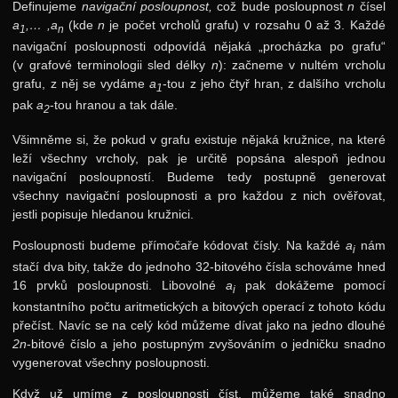
Definujeme
navigační posloupnost,
což bude posloupnost
n
čísel
a
,… ,a
(kde
n
je počet vrcholů grafu) v rozsahu 0 až 3. Každé
1
n
navigační posloupnosti odpovídá nějaká „procházka po grafu“
(v grafové terminologii sled délky
n
): začneme v nultém vrcholu
grafu, z něj se vydáme
a
-tou z jeho čtyř hran, z dalšího vrcholu
1
pak
a
-tou hranou a tak dále.
2
Všimněme si, že pokud v grafu existuje nějaká kružnice, na které
leží všechny vrcholy, pak je určitě popsána alespoň jednou
navigační posloupností. Budeme tedy postupně generovat
všechny navigační posloupnosti a pro každou z nich ověřovat,
jestli popisuje hledanou kružnici.
Posloupnosti budeme přímočaře kódovat čísly. Na každé
a
nám
i
stačí dva bity, takže do jednoho 32-bitového čísla schováme hned
16 prvků posloupnosti. Libovolné
a
pak dokážeme pomocí
i
konstantního počtu aritmetických a bitových operací z tohoto kódu
přečíst. Navíc se na celý kód můžeme dívat jako na jedno dlouhé
2n
-bitové číslo a jeho postupným zvyšováním o jedničku snadno
vygenerovat všechny posloupnosti.
Když už umíme z posloupnosti číst, můžeme také snadno