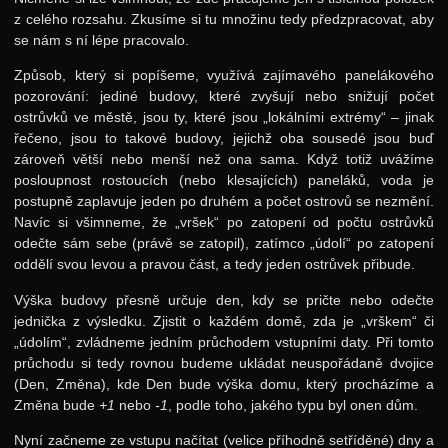
z celého rozsahu. Zkusíme si tu množinu tedy předzpracovat, aby
24. ročník: 11/12
se nám s ní lépe pracovalo.
23. ročník: 10/11
Způsob, který si popíšeme, využívá zajímavého panelákového
22. ročník: 09/10
pozorování: jediné budovy, které zvyšují nebo snižují počet
ostrůvků ve městě, jsou ty, které jsou „lokálními extrémy“ – jinak
21. ročník: 08/09
řečeno, jsou to takové budovy, jejichž oba sousedé jsou buď
Zadání 1. série
zároveň větší nebo menší než ona sama. Když totiž uvážíme
posloupnost rostoucích (nebo klesajících) paneláků, voda je
Řešení
postupně zaplavuje jeden po druhém a počet ostrovů se nezmění.
Navíc si všimneme, že „vršek“ po zatopení od počtu ostrůvků
Výsledky
odečte sám sebe (právě se zatopil), zatímco „údolí“ po zatopení
Zadání 2. série
oddělí svou levou a pravou část, a tedy jeden ostrůvek přibude.
Řešení
Výška budovy přesně určuje den, kdy se pričte nebo odečte
jednička z výsledku. Zjistit o každém domě, zda je „vrškem“ či
Výsledky
„údolím“, zvládneme jedním průchodem vstupními daty. Při tomto
Zadání 3. série
průchodu si tedy rovnou budeme ukládat neuspořádaně dvojice
(Den, Změna), kde Den bude výška domu, který procházíme a
Řešení
Změna bude
+1
nebo
-1
, podle toho, jakého typu byl onen dům.
Výsledky
Nyní začneme ze vstupu načítat (velice příhodně setříděné) dny a