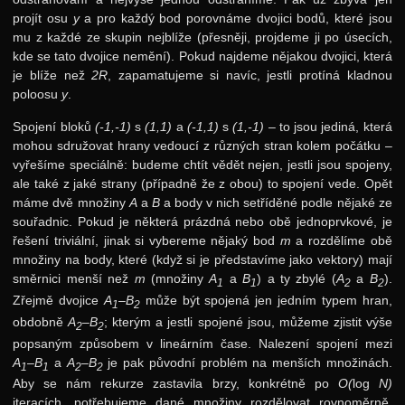
projít osu
y
a pro každý bod porovnáme dvojici bodů, které jsou
mu z každé ze skupin nejblíže (přesněji, projdeme ji po úsecích,
kde se tato dvojice nemění). Pokud najdeme nějakou dvojici, která
je blíže než
2R
, zapamatujeme si navíc, jestli protíná kladnou
poloosu
y
.
Spojení bloků
(-1,-1)
s
(1,1)
a
(-1,1)
s
(1,-1)
– to jsou jediná, která
mohou sdružovat hrany vedoucí z různých stran kolem počátku –
vyřešíme speciálně: budeme chtít vědět nejen, jestli jsou spojeny,
ale také z jaké strany (případně že z obou) to spojení vede. Opět
máme dvě množiny
A
a
B
a body v nich setříděné podle nějaké ze
souřadnic. Pokud je některá prázdná nebo obě jednoprvkové, je
řešení triviální, jinak si vybereme nějaký bod
m
a rozdělíme obě
množiny na body, které (když si je představíme jako vektory) mají
směrnici menší než
m
(množiny
A
a
B
) a ty zbylé (
A
a
B
).
1
1
2
2
Zřejmě dvojice
A
–
B
může být spojená jen jedním typem hran,
1
2
obdobně
A
–
B
; kterým a jestli spojené jsou, můžeme zjistit výše
2
2
popsaným způsobem v lineárním čase. Nalezení spojení mezi
A
–
B
a
A
–
B
je pak původní problém na menších množinách.
1
1
2
2
Aby se nám rekurze zastavila brzy, konkrétně po
O(
log
N)
iteracích, potřebujeme dané množiny rozdělovat rovnoměrně,