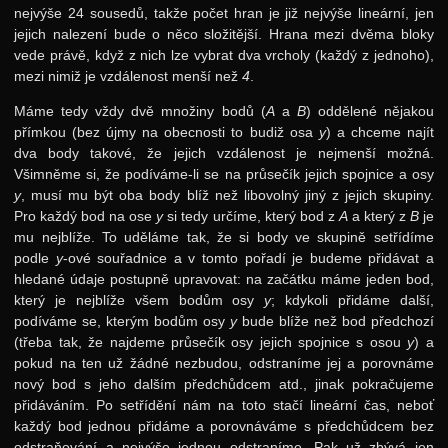
nejvýše 24 sousedů, takže počet hran je již nejvýše lineární, jen
jejich nalezení bude o něco složitější. Hrana mezi dvěma bloky
vede právě, když z nich lze vybrat dva vrcholy (každý z jednoho),
mezi nimiž je vzdálenost menší než
4
.
Máme tedy vždy dvě množiny bodů (
A
a
B
) oddělené nějakou
přímkou (bez újmy na obecnosti to budiž osa
y
) a chceme najít
dva body takové, že jejich vzdálenost je nejmenší možná.
Všimněme si, že podíváme-li se na průsečík jejich spojnice a osy
y
, musí mu být oba body blíž než libovolný jiný z jejich skupiny.
Pro každý bod na ose
y
si tedy určíme, který bod z
A
a který z
B
je
mu nejblíže. To uděláme tak, že si body ve skupině setřídíme
podle
y
-ové souřadnice a v tomto pořadí je budeme přidávat a
hledané údaje postupně upravovat: na začátku máme jeden bod,
který je nejblíže všem bodům osy
y
; kdykoli přidáme další,
podíváme se, kterým bodům osy
y
bude blíže než bod předchozí
(třeba tak, že najdeme průsečík osy jejich spojnice s osou
y
) a
pokud na ten už žádné nezbudou, odstraníme jej a porovnáme
nový bod s jeho dalším předchůdcem atd., jinak pokračujeme
přidáváním. Po setřídění nám na toto stačí lineární čas, neboť
každý bod jednou přidáme a porovnáváme s předchůdcem bez
odstraňování a nejvýše jednou odstraníme. Pak už zbývá jen