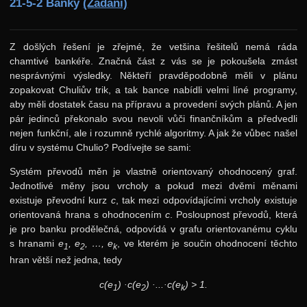
21-5-2 Banky
(Zadání)
18. ročník: 05/06
17. ročník: 04/05
Z došlých řešení je zřejmé, že vetšina řešitelů nemá ráda
16. ročník: 03/04
chamtivé bankéře. Značná část z vás se je pokoušela zmást
nesprávnými výsledky. Někteří pravděpodobně měli v plánu
15. ročník: 02/03
zopakovat Chuliův trik, a tak bance nabídli velmi líné programy,
14. ročník: 01/02
aby měli dostatek času na přípravu a provedení svých plánů. A jen
pár jedinců překonalo svou nevoli vůči finančníkům a předvedli
13. ročník: 00/01
nejen funkční, ale i rozumně rychlé algoritmy. A jak že vůbec našel
12. ročník: 99/00
díru v systému Chulio? Podívejte se sami:
11. ročník: 98/99
Systém převodů měn je vlastně orientovaný ohodnocený graf.
Jednotlivé měny jsou vrcholy a pokud mezi dvěmi měnami
10. ročník: 97/98
existuje převodní kurz
c
, tak mezi odpovídajícími vrcholy existuje
orientovaná hrana s ohodnocením
c
. Posloupnost převodů, která
9. ročník: 96/97
je pro banku prodělečná, odpovídá v grafu orientovanému cyklu
8. ročník: 95/96
s hranami
e
, e
, …, e
, ve kterém je součin ohodnocení těchto
1
2
k
hran větší než jedna, tedy
7. ročník: 94/95
c(e
) ·c(e
) ·...·c(e
) > 1.
6. ročník: 93/94
1
2
k