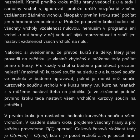
nezměnili. Kromě prvního kroku můžu hrany vedoucí z
u
a tedy i
samotný vrchol
u
, ignorovat, protože určitě nezpůsobí změnu
vzdálenosti žádného vrcholu. Naopak v prvním kroku stačí počítat
jen s hranami vedoucími z
u
. Protože po prvním kroku budou mít
všechny vrcholy vzdálenost nulovou, nemusím v programu ani
vrchol
u
ani hrany z něj vedoucí nijak reprezentovat a stačí jen
nastavit vzdálenost všech vrcholů na nulu.
Nakonec si uvědomíme, že převod kurzů na délky, který jsme
provedli na začátku, je vlastně zbytečný a můžeme tedy počítat
přímo s kurzy. Pro každý vrchol si budeme pamatovat prozatím
nejlepší (maximální) kurzový součin na sledu z
u
a kurzový součin
ve vrcholu
w
budeme upravovat, pokud je menší než součin
kurzového součinu vrcholu
v
a kurzu hrany
vw
. Kurz na hranách
z
u
můžeme nastavit třeba na jedničku (a ve zkrácené podobě
prvního kroku teda nastavit všem vrcholům kurzový součin na
jedničku).
V prvním kroku jen nastavíme hodnotu kurzového součinu všem
vrcholům. V každém dalším kroku projdeme všechny hrany a pro
každou provedeme
O(1)
operací. Celková časová složitost tedy
je
O(n+nm) = O(nm)
, kde
n
je počet vrcholů a
m
je počet hran