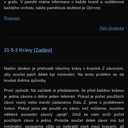
v grafu. V paměti máme informace o každé hraně a vzdálenost
každého vrcholu, takže paměťová složitost je
O(n+m)
.
Program
Petr Onderka
21-5-3 Krávy
(Zadání)
Naším úkolem je přehradit všechny krávy v kravíně
Z
závorami,
aby součet jejich délek byl minimální. Na tento problém se dá
koukat dvěma způsoby.
První způsob: Na začátek si představme, že před každou krávou
je jedna závora o délce jeden telemetr. Pokud je počet použitých
závor rovný nebo menší zadanému číslu
Z
, jsme s problémem
hotovi. Pokud jsme ale použili víc závor, než můžeme, musíme
některé sousední závory „spojit“, čímž se nám sníží počet
použitých závor o jedna. Protože součet délek závor má být
minimální, spojujeme vždy co nejkratší úsek mezi kravami, až