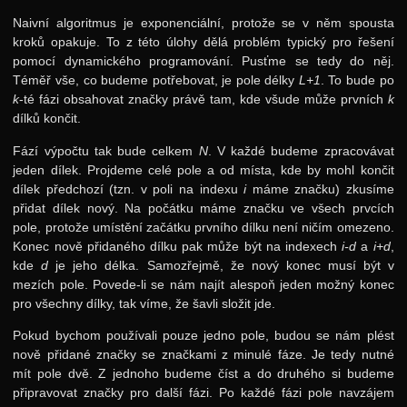
Naivní algoritmus je exponenciální, protože se v něm spousta
kroků opakuje. To z této úlohy dělá problém typický pro řešení
pomocí dynamického programování. Pusťme se tedy do něj.
Téměř vše, co budeme potřebovat, je pole délky
L+1
. To bude po
k
-té fázi obsahovat značky právě tam, kde všude může prvních
k
dílků končit.
Fází výpočtu tak bude celkem
N
. V každé budeme zpracovávat
jeden dílek. Projdeme celé pole a od místa, kde by mohl končit
dílek předchozí (tzn. v poli na indexu
i
máme značku) zkusíme
přidat dílek nový. Na počátku máme značku ve všech prvcích
pole, protože umístění začátku prvního dílku není ničím omezeno.
Konec nově přidaného dílku pak může být na indexech
i-d
a
i+d
,
kde
d
je jeho délka. Samozřejmě, že nový konec musí být v
mezích pole. Povede-li se nám najít alespoň jeden možný konec
pro všechny dílky, tak víme, že šavli složit jde.
Pokud bychom používali pouze jedno pole, budou se nám plést
nově přidané značky se značkami z minulé fáze. Je tedy nutné
mít pole dvě. Z jednoho budeme číst a do druhého si budeme
připravovat značky pro další fázi. Po každé fázi pole navzájem