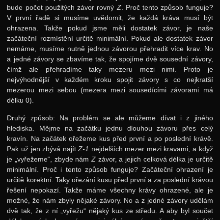
bude počet použitých závor rovný
Z
. Proč tento způsob funguje?
V první řadě si musíme uvědomit, že každá kráva musí být
ohrazena. Takže pokud jsme měli dostatek závor, je naše
začáteční rozmístění určitě minimální. Pokud ale dostatek závor
nemáme, musíme nutně jednou závorou přehradit více krav. No
a jedné závory se zbavíme tak, že spojíme dvě sousední závory,
čímž ale přehradíme taky mezeru mezi nimi. Proto je
nejvýhodnější v každém kroku spojit závory s co nejkratší
mezerou mezi sebou (mezera mezi sousedícími závorami má
délku 0).
Druhý způsob: Na problém se ale můžeme dívat i z jiného
hlediska. Mějme na začátku jednu dlouhou závoru přes celý
kravín. Na začátek ořežeme kus před první a po poslední krávě.
Pak už jen zbývá najít
Z-1
nejdelších mezer mezi kravami, a když
je „vyřežeme“, zbyde nám
Z
závor, a jejich celková délka je určitě
minimální. Proč i tento způsob funguje? Začáteční ohrazení je
určitě korektní. Taky ořezání kusu před první a za poslední krávou
řešení nepokazí. Takže máme všechny krávy ohrazené, ale je
možné, že nám zbyly nějaké závory. No a z jedné závory udělám
dvě tak, že z ní „vyřežu“ nějaký kus ze středu. A aby byl součet