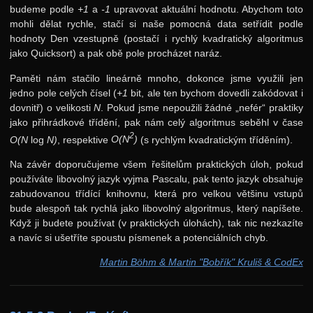
budeme podle
+1
a
-1
upravovat aktuální hodnotu. Abychom toto
Zadání 4. série
mohli dělat rychle, stačí si naše pomocná data setřídit podle
Řešení
hodnoty Den vzestupně (postačí i rychlý kvadratický algoritmus
jako Quicksort) a pak obě pole procházet naráz.
Výsledky
Paměti nám stačilo lineárně mnoho, dokonce jsme využili jen
Zadání 5. série
jedno pole celých čísel (
+1
bit, ale ten bychom dovedli zakódovat i
Řešení
dovnitř) o velikosti
N
. Pokud jsme nepoužili žádné „nefér“ praktiky
jako přihrádkové třídění, pak nám celý algoritmus seběhl v čase
Výsledky
2
O(N
log
N)
, respektive
O(N
)
(s rychlým kvadratickým tříděním).
Kuchařky
Na závěr doporučujeme všem řešitelům praktických úloh, pokud
Rozděl a panuj
používáte libovolný jazyk vyjma Pascalu, pak tento jazyk obsahuje
zabudovanou třídící knihovnu, která pro velkou většinu vstupů
Minimální kostry
bude alespoň tak rychlá jako libovolný algoritmus, který napíšete.
Když ji budete používat (v praktických úlohách), tak nic nezkazíte
Hešování
a navíc si ušetříte spoustu písmenek a potenciálních chyb.
Dynamické programování
Martin Böhm & Martin "Bobřík" Kruliš & CodEx
20. ročník: 07/08
19. ročník: 06/07