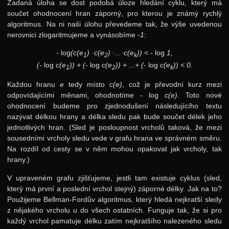
5. ročník: 92/93
Zadaná úloha se dost podobá úloze hledání cyklu, který má
součet ohodnocení hran záporný, pro kterou je známý rychlý
4. ročník: 91/92
algoritmus. Na ni naši úlohu převedeme tak, že výše uvedenou
nerovnici zlogaritmujeme a vynásobíme
-1
:
3. ročník: 90/91
-
log
(c(e
) ·c(e
) ·...·c(e
)) < -
log
1,
2. ročník: 89/90
1
2
k
(-
log
c(e
)) + (-
log
c(e
)) + ...+ (-
log
c(e
)) < 0.
1
2
k
1. ročník: 88/89
Každou hranu
e
tedy místo
c(e)
, což je převodní kurz mezi
0. ročník: 87/88
odpovídajícími měnami, ohodnotíme
-
log
c(e)
. Toto nové
ohodnocení budeme pro zjednodušení následujícího textu
Síň slávy
nazývat délkou hrany a délka sledu pak bude součet délek jeho
jednotlivých hran. (Sled je posloupnost vrcholů taková, že mezi
sousedními vrcholy sledu vede v grafu hrana ve správném směru.
Na rozdíl od cesty se v něm mohou opakovat jak vrcholy, tak
hrany.)
V upraveném grafu zjišťujeme, jestli tam existuje cyklus (sled,
který má první a poslední vrchol stejný) záporné délky. Jak na to?
Použijeme Bellman-Fordův algoritmus, který hledá nejkratší sledy
z nějakého vrcholu
u
do všech ostatních. Funguje tak, že si pro
každý vrchol pamatuje délku zatím nejkratšího nalezeného sledu