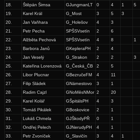
18.
Štěpán Šimsa
GJungmanLT
0
4
1
5
24. ročník: 11/12
19.
Karel Král
G_Most
3
5
3
23. ročník: 10/11
20.
Jan Vaňhara
G_Holešov
4
3
22. ročník: 09/10
21.
Petr Pecha
SPŠSVsetín
2
6
21. ročník: 08/09
22.
Alžběta Pechová
SPŠSVsetín
4
8
1
23.
Barbora Janů
GKepleraPH
2
4
Zadání 1. série
24.
Jan Veselý
G_Strakon
2
2
3
Řešení
25.
Kateřina Lorenzová
G_Česká_ČB
2
5
Výsledky
26.
Libor Plucnar
GBezručeFM
4
11
Zadání 2. série
27.
Filip Sládek
GNámestovo
3
1
Řešení
28.
Radim Cajzl
GNoMěsNMor
2
20
29.
Karel Kolář
GŠpitálsPH
4
3
Výsledky
30.
Tomáš Pikálek
GBoskovice
2
1
Zadání 3. série
31.
Lukáš Chmela
GJŠkodyPŘ
0
1
Řešení
32.
Ondřej Pelech
GJNerudyPH
4
1
Výsledky
33.
Petr Zvoníček
G_Slavičín
3
4
1