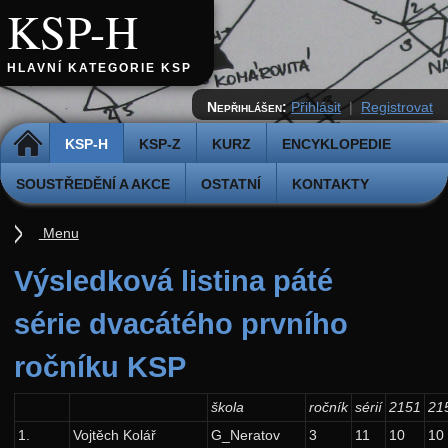
KSP-H
HLAVNÍ KATEGORIE KSP
Nepřihlášen:
Přihlásit
|
Registrovat
DOMŮ
KSP-H
KSP-Z
KURZ
ENCYKLOPEDIE
SOUSTŘEDĚNÍ A AKCE
OSTATNÍ
KONTAKTY
Menu
Úvod
Výsledková listina páté
Pravidla
série dvacátého prvního
Přihláška k řešení
ročníku KSP
Odevzdávátko
Aktuální ročník (38.)
škola
ročník
sérií
2151
21
1.
Vojtěch Kolář
G_Neratov
3
11
10
10
Archiv starších ročníků