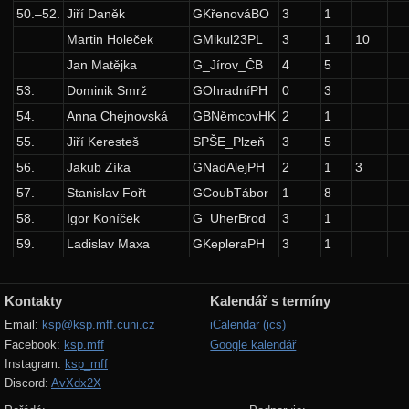
18. ročník: 05/06
50.–52.
Jiří Daněk
GKřenováBO
3
1
17. ročník: 04/05
Martin Holeček
GMikul23PL
3
1
10
Jan Matějka
G_Jírov_ČB
4
5
16. ročník: 03/04
53.
Dominik Smrž
GOhradníPH
0
3
15. ročník: 02/03
54.
Anna Chejnovská
GBNěmcovHK
2
1
14. ročník: 01/02
55.
Jiří Keresteš
SPŠE_Plzeň
3
5
13. ročník: 00/01
56.
Jakub Zíka
GNadAlejPH
2
1
3
57.
Stanislav Fořt
GCoubTábor
1
8
12. ročník: 99/00
58.
Igor Koníček
G_UherBrod
3
1
11. ročník: 98/99
59.
Ladislav Maxa
GKepleraPH
3
1
10. ročník: 97/98
9. ročník: 96/97
Kontakty
Kalendář s termíny
8. ročník: 95/96
Email:
ksp@ksp.mff.cuni.cz
iCalendar (ics)
Facebook:
ksp.mff
Google kalendář
7. ročník: 94/95
Instagram:
ksp_mff
6. ročník: 93/94
Discord:
AvXdx2X