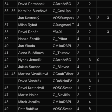
Zadání 4. série
34.
David Formánek
GJarošeBO
2
2
35.–36.
Karolína Burešová
G_ČesLípa
2
1
Řešení
Jan Kostecký
VOŠŠumperk
2
3
2
3
Výsledky
37.
Milan Rybář
GJungmanLT
4
3
Zadání 5. série
38.
Pavol Rohár
#3401
3
2
3
Řešení
39.
Honza Žerdík
G_Příbor
4
1
40.
Jan Škoda
GMikul23PL
2
4
Výsledky
41.
Alena Bušáková
G_Trutnov
2
1
Kuchařky
42.
Hynek Jemelík
GJarošeBO
2
3
0
Rozděl a panuj
43.
Jakub Sochor
G_Bílovec
4
1
Minimální kostry
44.–45.
Martina Vaváčková
GCoubTábor
3
1
1
Hešování
David Vondrák
GDašickáPA
3
3
1
46.
Pavel Kratochvíl
VOŠGSvetla
1
7
Dynamické programování
47.
Martin Holec
G_Slavičín
2
3
20. ročník: 07/08
48.
Mirek Jarolím
GMikul23PL
3
4
19. ročník: 06/07
49.
Petr Babička
VOŠGSvetla
4
8