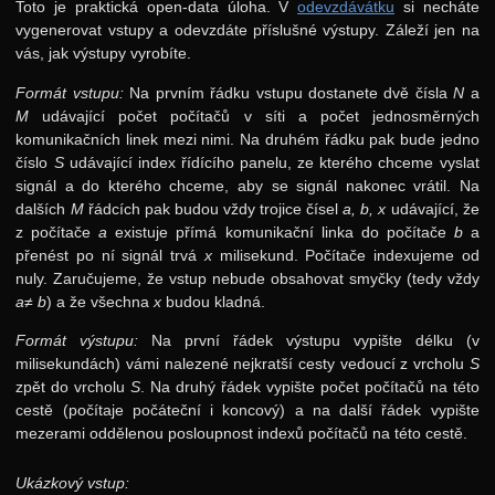
Toto je praktická open-data úloha. V
odevzdávátku
si necháte
vygenerovat vstupy a odevzdáte příslušné výstupy. Záleží jen na
vás, jak výstupy vyrobíte.
Formát vstupu:
Na prvním řádku vstupu dostanete dvě čísla
N
a
M
udávající počet počítačů v síti a počet jednosměrných
komunikačních linek mezi nimi. Na druhém řádku pak bude jedno
číslo
S
udávající index řídícího panelu, ze kterého chceme vyslat
signál a do kterého chceme, aby se signál nakonec vrátil. Na
dalších
M
řádcích pak budou vždy trojice čísel
a, b, x
udávající, že
z počítače
a
existuje přímá komunikační linka do počítače
b
a
přenést po ní signál trvá
x
milisekund. Počítače indexujeme od
nuly. Zaručujeme, že vstup nebude obsahovat smyčky (tedy vždy
a≠ b
) a že všechna
x
budou kladná.
Formát výstupu:
Na první řádek výstupu vypište délku (v
milisekundách) vámi nalezené nejkratší cesty vedoucí z vrcholu
S
zpět do vrcholu
S
. Na druhý řádek vypište počet počítačů na této
cestě (počítaje počáteční i koncový) a na další řádek vypište
mezerami oddělenou posloupnost indexů počítačů na této cestě.
Ukázkový vstup: