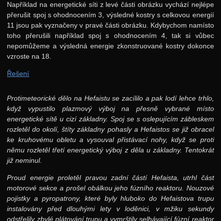
Například na energetické síti z levé části obrázku vychází nejlépe
přerušit spoj s ohodnocením 3, výsledné kostry s celkovou energií
11 jsou pak vyznačeny v pravé části obrázku. Kdybychom namísto
toho přerušili například spoj s ohodnocením 4, tak si vůbec
nepomůžeme a výsledná energie zkonstruované kostry dokonce
vzroste na 18.
Řešení
Protimeteorické dělo na Hefaistu se zacílilo a pak lodí lehce trhlo,
když vypustilo plazmový výboj na přesně vybrané místo
energetické sítě u cizí základny. Spoj se s oslepujícím zábleskem
rozletěl do okolí, štíty základny pohasly a Hefaistos se již obracel
ke kruhovému obletu a vysouval přistávací nohy, když se proti
němu rozletěl třetí energetický výboj z děla u základny. Tentokrát
již neminul.
Proud energie proletěl pravou zadní částí Hefaista, utrhl část
motorové sekce a prošel obálkou jeho fúzního reaktoru. Nouzové
pojistky a pyropatrony, které byly hluboko do Hefaistova trupu
instalovány před dlouhými lety v loděnici, v mžiku sekundy
odstřelily zbylé plátování trupu a vymrštily selhávající fúzní reaktor