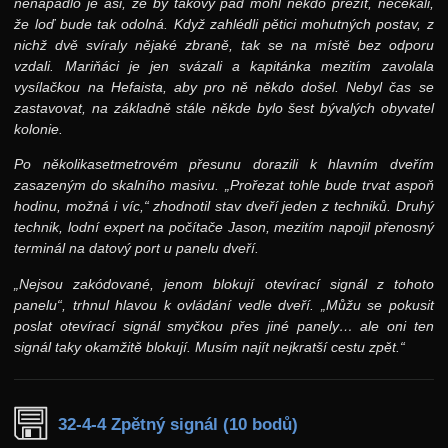
nenapadlo je asi, že by takový pád mohl někdo přežít, nečekali,
že loď bude tak odolná. Když zahlédli pětici mohutných postav, z
nichž dvě svíraly nějaké zbraně, tak se na místě bez odporu
vzdali. Mariňáci je jen svázali a kapitánka mezitím zavolala
vysílačkou na Hefaista, aby pro ně někdo došel. Nebyl čas se
zastavovat, na základně stále někde bylo šest bývalých obyvatel
kolonie.
Po několikasetmetrovém přesunu dorazili k hlavním dveřím
zasazeným do skalního masivu. „Prořezat tohle bude trvat aspoň
hodinu, možná i víc,“ zhodnotil stav dveří jeden z techniků. Druhý
technik, lodní expert na počítače Jason, mezitím napojil přenosný
terminál na datový port u panelu dveří.
„Nejsou zakódované, jenom blokují otevírací signál z tohoto
panelu“, trhnul hlavou k ovládání vedle dveří. „Můžu se pokusit
poslat otevírací signál smyčkou přes jiné panely… ale oni ten
signál taky okamžitě blokují. Musím najít nejkratší cestu zpět.“
32-4-4 Zpětný signál (10 bodů)