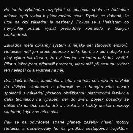
Po tomto výbušném rozptýlení se posádka spolu se ředitelem
kolonie opět vydali k plánovacímu stolu. Rychle se dohodli, že
útok na cizí základnu je nezbytný. Pokusí se s Hefaistem co
nejrychleji přistát, vyslat přepadové komando v těžkých
skafandrech.
Základna měla obranný systém a nějaký set štítových emitorů.
Hefaistos měl jen protimeteorické dělo, které se ale nabíjelo na
plný výkon tak dlouho, že byl čas jen na jeden pořádný výstřel.
Pilot s inženýrem připravili program, který měl při sestupu vybrat
ten nejlepší cíl a vystřelit na něj.
Dva další technici, kapitánka a oba mariňáci se mezitím navlékli
do těžkých skafandrů a připravili se u hangárového otvoru
společně s nákladní plošinou obtěžkanou plazmovými řezáky a
další technikou na vyrábění děr do dveří. Zbytek posádky se
oblékl do lehčích skafandrů a i kolonisté každý dostali nouzový
skafandr, kdyby se něco stalo.
Pak se na odvrácené straně planety zažehly hlavní motory
Hefaista a nasměrovaly ho na prudkou sestupovou trajektorii.