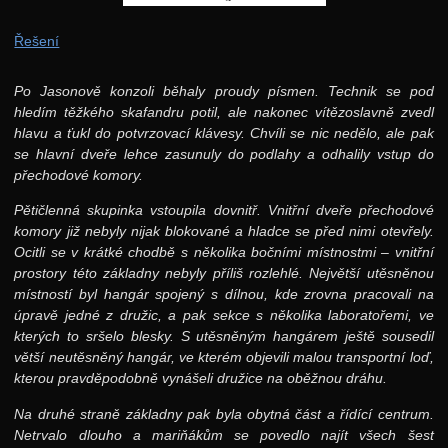
Řešení
Po Jasonově konzoli běhaly proudy písmen. Technik se pod
hledím těžkého skafandru potil, ale nakonec vítězoslavně zvedl
hlavu a ťukl do potvrzovací klávesy. Chvíli se nic nedělo, ale pak
se hlavní dveře lehce zasunuly do podlahy a odhalily vstup do
přechodové komory.
Pětičlenná skupinka vstoupila dovnitř. Vnitřní dveře přechodové
komory již nebyly nijak blokované a hladce se před nimi otevřely.
Ocitli se v krátké chodbě s několika bočními místnostmi – vnitřní
prostory této základny nebyly příliš rozlehlé. Největší utěsněnou
místností byl hangár spojený s dílnou, kde zrovna pracovali na
úpravě jedné z družic, a pak sekce s několika laboratořemi, ve
kterých to sršelo blesky. S utěsněným hangárem ještě sousedil
větší neutěsněný hangár, ve kterém objevili malou transportní loď,
kterou pravděpodobně vynášeli družice na oběžnou dráhu.
Na druhé straně základny pak byla obytná část a řídící centrum.
Netrvalo dlouho a mariňákům se povedlo najít všech šest