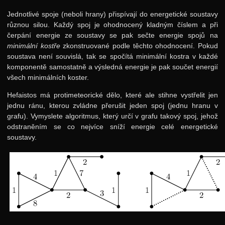
Jednotlivé spoje (neboli hrany) přispívají do energetické soustavy
různou silou. Každý spoj je ohodnocený kladným číslem a při
čerpání energie ze soustavy se pak sečte energie spojů na
minimální kostře
zkonstruované podle těchto ohodnocení. Pokud
soustava není souvislá, tak se spočítá minimální kostra v každé
komponentě samostatně a výsledná energie je pak součet energií
všech minimálních koster.
Hefaistos má protimeteorické dělo, které ale stihne vystřelit jen
jednu ránu, kterou zvládne přerušit jeden spoj (jednu hranu v
grafu). Vymyslete algoritmus, který určí v grafu takový spoj, jehož
odstraněním se co nejvíce sníží energie celé energetické
soustavy.