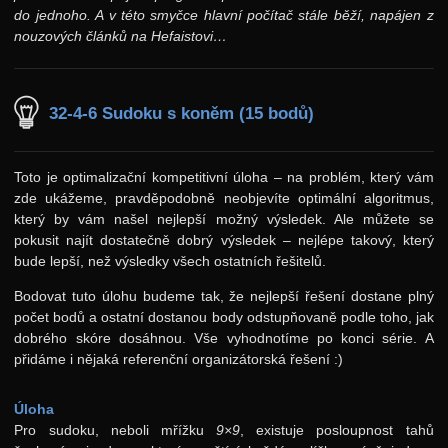
do jednoho. A v této smyčce hlavní počítač stále běží, napájen z
nouzových článků na Hefaistovi…
32-4-6 Sudoku s koněm (15 bodů)
Toto je optimalizační kompetitivní úloha – na problém, který vám
zde ukážeme, pravděpodobně neobjevíte optimální algoritmus,
který by vám našel nejlepší možný výsledek. Ale můžete se
pokusit najít dostatečně dobrý výsledek – nejlépe takový, který
bude lepší, než výsledky všech ostatních řešitelů.
Bodovat tuto úlohu budeme tak, že nejlepší řešení dostane plný
počet bodů a ostatní dostanou body odstupňovaně podle toho, jak
dobrého skóre dosáhnou. Vše vyhodnotíme po konci série. A
přidáme i nějaká referenční organizátorská řešení :)
Úloha
Pro sudoku, neboli mřížku
9×9
, existuje posloupnost tahů