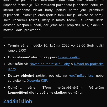
úspěšné řešitele je 150. Maturanti pozor, toto je poslední série, za
Výsledky
kterou stihneme získat body, pokud potřebujete prominutí
Zadání 3. série
přijímaček uplatnit již letos (pokud tomu tak je, ozvěte se nám).
Také každému řešiteli, který v tomto ročníku z každé série
Řešení
dostane alespoň 5 bodů, darujeme KSP propisku, blok, placku a
Výsledky
možná i další překvapení.
Zadání 4. série
Termín série:
neděle 10. května 2020 ve 32:00 (tedy další
Řešení
ráno v 8:00)
Výsledky
Odevzdávání:
elektronicky přes
Odevzdávátko
Zadání 5. série
Jak řešit:
viz
Návod na teoretické úlohy
a
Návod na praktické
úlohy
Řešení
Dotazy ohledně zadání:
posílejte na
ksp@mff.cuni.cz
, nebo
Výsledky
se ptejte na
Discordu KSP
.
Kuchařky
Odměna série:
Třem nejúspěšnějším řešitelům
kompetitivní úlohy pošleme sladkou odměnu.
Základní algoritmy
Zadání úloh
Halda a cesty