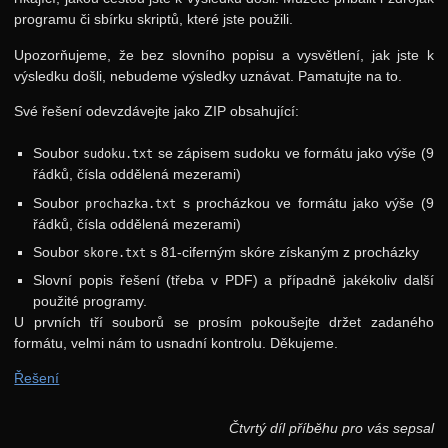
programu či sbírku skriptů, které jste použili.
Upozorňujeme, že bez slovního popisu a vysvětlení, jak jste k
výsledku došli, nebudeme výsledky uznávat. Pamatujte na to.
Své řešení odevzdávejte jako ZIP obsahující:
Soubor
se zápisem sudoku ve formátu jako výše (9
sudoku.txt
řádků, čísla oddělená mezerami)
Soubor
s procházkou ve formátu jako výše (9
prochazka.txt
řádků, čísla oddělená mezerami)
Soubor
s 81-ciferným skóre získaným z procházky
skore.txt
Slovní popis řešení (třeba v PDF) a případně jakékoliv další
použité programy.
U prvních tří souborů se prosím pokoušejte držet zadaného
formátu, velmi nám to usnadní kontrolu. Děkujeme.
Řešení
Čtvrtý díl příběhu pro vás sepsal