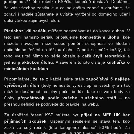
jubilejního
2
-tého ročníku KSPčka konečně dostává. Doufáme,
že vás všechny zastihuje v co nejlepším zdraví a doufáme, že
37. ročník: 24/25
zdraví i nadále zůstanete a uvítáte vytržení od domácího učení
36. ročník: 23/24
další várkou zajímavých úloh.
35. ročník: 22/23
Předchozí díl seriálu
můžete odevzdávat až do konce dubna. V
této sérii namísto seriálu přibalujeme
kompetitivní úlohu
, kde
34. ročník: 21/22
můžete navzájem mezi sebou poměřit schopnosti ve hledání
33. ročník: 20/21
optimálního řešení na těžkou úlohu. Zapojit se může každý, tak
toho využijte! Mimo to série obsahuje další
čtyři teoretické
a
32. ročník: 19/20
jednu praktickou úlohu
. A závěrem tohoto čísla je
kuchařka o
minimálních kostrách
.
Zadání 1. série
Připomínáme, že se z každé série stále
započítává 5 nejlépe
Řešení
vyřešených úloh
(tedy nemusíte vyřešit úplně všechny a i tak
Komentáře
můžete dosáhnout na plný počet bodů). Také se vám body za
úlohy
přepočítávají podle vašeho služebního stáří
– na
Výsledky
přesnou definici se podívejte do pravidel na webu.
Zadání 2. série
Za úspěšné řešení KSP můžete být
přijati na MFF UK bez
Řešení
přijímacích zkoušek
. Úspěšným řešitelem se stává ten, kdo
získá za celý ročník (této kategorie) alespoň 50
% bodů. Za
Komentáře
letošní rok půjde získat maximálně 300 bodů, takže hranice pro