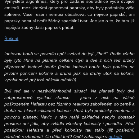
Vymyslete algoritmus, který pro zadané souřadnice vydá dvojice
emitorů, mezi kterými generovat paprsky, aby byly podmínky výše
splněné. Vaše řešení nemusí obsahovat co nejvíce paprsků, ani
paprsky nemusí tvořit žádný speciální tvar. Jde jen o to, že tam již
nepůjde žádný další paprsek přidat.
Řešení
Iontovou bouři se povedlo opět svázat do její „líhně“. Podle všeho
byly tyto líhně na planetě celkem čtyři a dvě z nich teď držely
připravené iontové bouře (jedna iontová bouře byla použita na
prvotní poničení kolonie a druhá pak na druhý útok na kolonii,
vyrobit nové prý trvá několik měsíců).
Byli teď ale v nezáviděníhodné situaci. Na planetě byly dvě
subprostorové vysílací stanice – jedna z nich na vážně
poškozeném Hefaistu bez fůzního reaktoru zabořeném do země a
druhá na hlavní základně kolonie, která byla prakticky smetena z
povrchu planety. Navíc v této malé základně nebylo dostatek
prostoru ani jídla, aby zvládla všechny kolonisty i posádku. Před
posádkou Hefaista a před kolonisty tak stálo (již poslední)
náročné rozhodnutí. Co dělat teď? Opět zahlasujte v
anketě
.