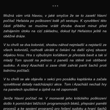
* * *
Možná vám vrtá hlavou, v jaké smyčce že se to zasekl hlavní
počítač Hefaista po poškození lodě při sestupu. K vysvětlení této
části příběhu se musíme vrátit zhruba dvacet minut před
zahájením útoku na cizí základnu, dokud byl Hefaistos ještě na
oběžné dráze.
V tu chvíli se dva kolonisti, shodou náhod nejmladší a nejstarší ze
všech kolonistů, rozhodli ukrátit si čekání na další vývoj situace
nějakou hrou. Hra s výbušným koťátkem je přestala bavit a tak si
mladý Tom spustil na jednom z panelů na stěně své oblíbené
sudoku. A starý Azachiáš si zase chtěl zahrát partii šachů proti
lodnímu počítači.
V tu chvíli se ale objevila v sekci pro posádku kapitánka a začala
vysvětlovat detaily nadcházející akce. Tom i Azachiáš nechali hry
na panelech spuštěné a úplně na ně zapomněli.
Jenže hlavní počítač ne. V momentě jeho kritického poškození
došlo k pomíchání běžících programových bloků, přepsání paměti
procesů a ke spojení programů pro řešení sudoku a hraní šachů