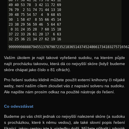
80 77 50 41 52 73 70 43 12

49 40 53 78  3 42 11 72 69

76 79  2 51 74 71 44 13 10

39 48 75 54 57  4  9 68 65

30  1 58 47  8 55 66 45 14

23 38 29 56 59 46  5 64 67

 0 31 24 35 28  7 60 15 18

37 22 33 26 61 20 17  6 63

Vaším úkolem je najít takové vyřešené sudoku, na kterém půjde
najít procházku takovou, která dá co nejvyšší skóre (když budeme
skóre chápat jako číslo o 81 cifrách).
Pro řešení sudoku klidně můžete použít externí knihovny či nějaké
weby, není naším cílem zkoušet vás z napsání solveru na sudoku.
Ale napište nám prosím odkaz na použité nástroje do řešení.
Co odevzdávat
Budeme po vás chtít jednak co nejvyšší nalezené skóre (a sudoku
s procházkou, které k němu vedou), ale také slovní popis řešení
říkající, jakou cestou jste k výsledku došli. Můžete přibalit i zdroják