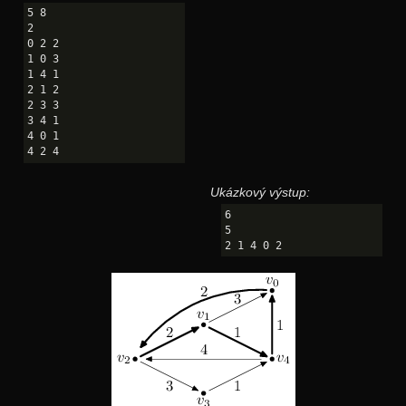
5 8

2

0 2 2

1 0 3

1 4 1

2 1 2

2 3 3

3 4 1

4 0 1

Ukázkový výstup:
6

5
