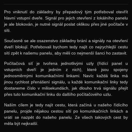
Pro vniknutí do základny by přepadový tým potřeboval otevřít
hlavní vstupní dveře. Signál pro jejich otevření z lokálního panelu
je ale blokován, je nutné signál poslat oklikou přes jiné počítače v
síti.
Současně se ale osazenstvo základny brání a signály na otevření
dveří blokují. Potřebovali bychom tedy najít co nejrychlejší cestu
sítí zpět k našemu panelu, aby měli co nejmenší šanci ho zastavit.
Počítačová síť je tvořena jednotlivými uzly (řídící panel u
vstupních dveří je jedním z nich), které jsou spojeny
jednosměrnými komunikačními linkami. Navíc každá linka má
jinou rychlost přenášení signálu, u každé komunikační linky tedy
dostaneme číslo v milisekundách, jak dlouho trvá signálu přejít
přes tuto komunikační linku do dalšího počítačového uzlu.
Naším cílem je tedy najít cestu, která začíná u našeho řídícího
panelu, projde nějakou cestou sítí po komunikačních linkách a
vrátí se nazpět do našeho panelu. Ze všech takových cest by
měla být nejkratší.