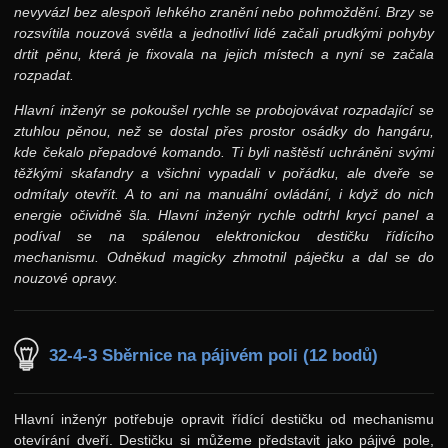
nevyvázl bez alespoň lehkého zranění nebo pohmoždění. Brzy se
rozsvítila nouzová světla a jednotliví lidé začali prudkými pohyby
drtit pěnu, která je fixovala na jejich místech a nyní se začala
rozpadat.
Hlavní inženýr se pokoušel rychle se probojovávat rozpadající se
ztuhlou pěnou, než se dostal přes prostor osádky do hangáru,
kde čekalo přepadové komando. Ti byli naštěstí uchráněni svými
těžkými skafandry a všichni vypadali v pořádku, ale dveře se
odmítaly otevřít. A to ani na manuální ovládání, i když do nich
energie očividně šla. Hlavní inženýr rychle odtrhl krycí panel a
podíval se na spálenou elektronickou destičku řídícího
mechanismu. Odněkud magicky zhmotnil páječku a dal se do
nouzové opravy.
32-4-3 Sběrnice na pájivém poli (12 bodů)
Hlavní inženýr potřebuje opravit řídící destičku od mechanismu
otevírání dveří. Destičku si můžeme představit jako pájivé pole,