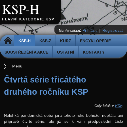
KSP-H
HLAVNÍ KATEGORIE KSP
Nepřihlášen:
Přihlásit
|
Registrovat
DOMŮ
KSP-H
KSP-Z
KURZ
ENCYKLOPEDIE
SOUSTŘEDĚNÍ A AKCE
OSTATNÍ
KONTAKTY
Menu
Úvod
Čtvrtá série třicátého
Pravidla
druhého ročníku KSP
Přihláška k řešení
Odevzdávátko
Celý leták v
PDF
.
Aktuální ročník (38.)
Nelehká pandemická doba jara tohoto roku bohužel nepřála ani
přípravě čtvrté série, ale již se k vám předposlední číslo
Archiv starších ročníků
5