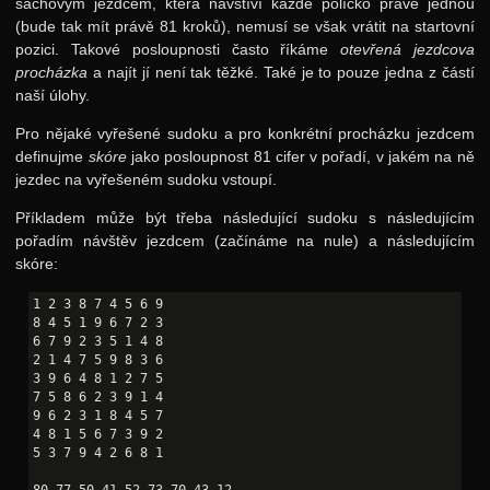
šachovým jezdcem, která navštíví každé políčko právě jednou
(bude tak mít právě 81 kroků), nemusí se však vrátit na startovní
pozici. Takové posloupnosti často říkáme
otevřená jezdcova
procházka
a najít jí není tak těžké. Také je to pouze jedna z částí
naší úlohy.
Pro nějaké vyřešené sudoku a pro konkrétní procházku jezdcem
definujme
skóre
jako posloupnost 81 cifer v pořadí, v jakém na ně
jezdec na vyřešeném sudoku vstoupí.
Příkladem může být třeba následující sudoku s následujícím
pořadím návštěv jezdcem (začínáme na nule) a následujícím
skóre:
1 2 3 8 7 4 5 6 9

8 4 5 1 9 6 7 2 3

6 7 9 2 3 5 1 4 8

2 1 4 7 5 9 8 3 6

3 9 6 4 8 1 2 7 5

7 5 8 6 2 3 9 1 4

9 6 2 3 1 8 4 5 7

4 8 1 5 6 7 3 9 2

5 3 7 9 4 2 6 8 1
