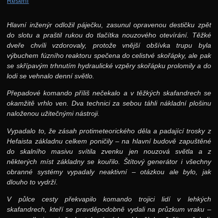
Řešení
Hlavní inženýr odložil páječku, zasunul opravenou destičku zpět
do slotu a praštil rukou do tlačítka nouzového otevírání. Těžké
dveře chvíli vzdorovaly, protože vnější obšívka trupu byla
výbuchem fúzního reaktoru spečena do celistvé skořápky, ale pak
se skřípavým trhnutím hydraulické vzpěry skořápku prolomily a do
lodi se vehnalo denní světlo.
Přepadové komando příliš nečekalo a v těžkých skafandrech se
okamžitě vrhlo ven. Dva technici za sebou táhli nákladní plošinu
naloženou užitečnými nástroji.
Vypadalo to, že zásah protimeteorického děla a padající trosky z
Hefaista základnu celkem poničily – na hlavní budově zapuštěné
do skalního masivu svítila zvenku jen nouzová světla a z
některých míst základny se kouřilo. Štítový generátor i všechny
obranné systémy vypadaly neaktivní – otázkou ale bylo, jak
dlouho to vydrží.
V půlce cesty překvapilo komando trojici lidí v lehkých
skafandrech, kteří se pravděpodobně vydali na průzkum vraku –