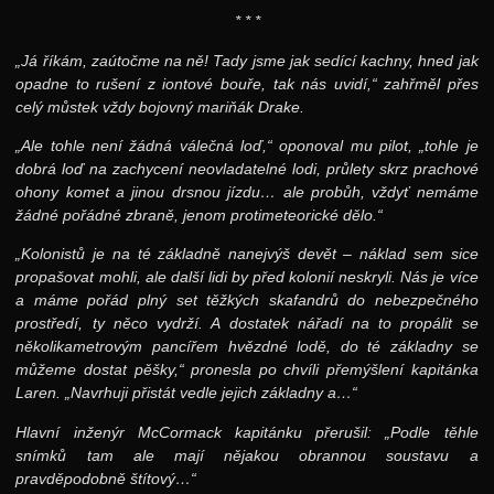
22. ročník: 09/10
* * *
21. ročník: 08/09
„Já říkám, zaútočme na ně! Tady jsme jak sedící kachny, hned jak
opadne to rušení z iontové bouře, tak nás uvidí,“ zahřměl přes
20. ročník: 07/08
celý můstek vždy bojovný mariňák Drake.
19. ročník: 06/07
„Ale tohle není žádná válečná loď,“ oponoval mu pilot, „tohle je
18. ročník: 05/06
dobrá loď na zachycení neovladatelné lodi, průlety skrz prachové
ohony komet a jinou drsnou jízdu… ale probůh, vždyť nemáme
17. ročník: 04/05
žádné pořádné zbraně, jenom protimeteorické dělo.“
16. ročník: 03/04
„Kolonistů je na té základně nanejvýš devět – náklad sem sice
15. ročník: 02/03
propašovat mohli, ale další lidi by před kolonií neskryli. Nás je více
a máme pořád plný set těžkých skafandrů do nebezpečného
14. ročník: 01/02
prostředí, ty něco vydrží. A dostatek nářadí na to propálit se
několikametrovým pancířem hvězdné lodě, do té základny se
13. ročník: 00/01
můžeme dostat pěšky,“ pronesla po chvíli přemýšlení kapitánka
12. ročník: 99/00
Laren. „Navrhuji přistát vedle jejich základny a…“
11. ročník: 98/99
Hlavní inženýr McCormack kapitánku přerušil: „Podle těhle
snímků tam ale mají nějakou obrannou soustavu a
10. ročník: 97/98
pravděpodobně štítový…“