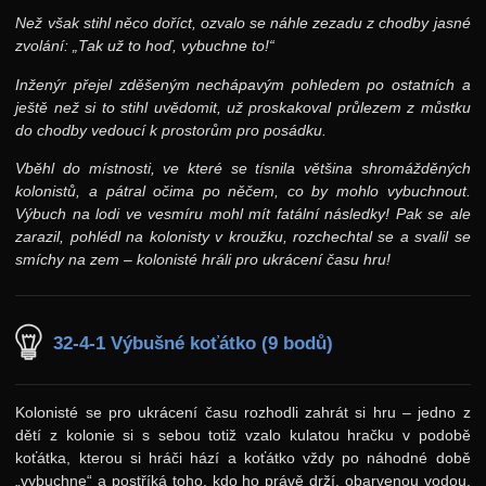
9. ročník: 96/97
Než však stihl něco doříct, ozvalo se náhle zezadu z chodby jasné
8. ročník: 95/96
zvolání: „Tak už to hoď, vybuchne to!“
7. ročník: 94/95
Inženýr přejel zděšeným nechápavým pohledem po ostatních a
ještě než si to stihl uvědomit, už proskakoval průlezem z můstku
6. ročník: 93/94
do chodby vedoucí k prostorům pro posádku.
5. ročník: 92/93
Vběhl do místnosti, ve které se tísnila většina shromážděných
4. ročník: 91/92
kolonistů, a pátral očima po něčem, co by mohlo vybuchnout.
Výbuch na lodi ve vesmíru mohl mít fatální následky! Pak se ale
3. ročník: 90/91
zarazil, pohlédl na kolonisty v kroužku, rozchechtal se a svalil se
smíchy na zem – kolonisté hráli pro ukrácení času hru!
2. ročník: 89/90
1. ročník: 88/89
0. ročník: 87/88
32-4-1 Výbušné koťátko (9 bodů)
Síň slávy
Kolonisté se pro ukrácení času rozhodli zahrát si hru – jedno z
dětí z kolonie si s sebou totiž vzalo kulatou hračku v podobě
koťátka, kterou si hráči hází a koťátko vždy po náhodné době
„vybuchne“ a postříká toho, kdo ho právě drží, obarvenou vodou.