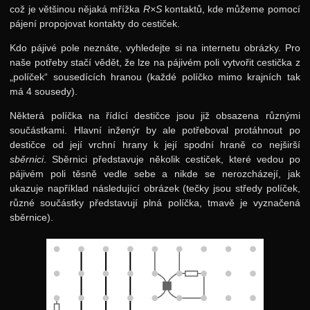
což je většinou nějaká mřížka
R×S
kontaktů, kde můžeme pomocí
pájení propojovat kontakty do cestiček.
Kdo pájivé pole neznáte, vyhledejte si na internetu obrázky. Pro
naše potřeby stačí vědět, že lze na pájivém poli vytvořit cestička z
„políček“ sousedících hranou (každé políčko mimo krajních tak
má 4 sousedy).
Některá políčka na řídící destičce jsou již obsazena různými
součástkami. Hlavní inženýr by ale potřeboval protáhnout po
destičce od její vrchní hrany k její spodní hraně co nejširší
sběrnici
. Sběrnici představuje několik cestiček, které vedou po
pájivém poli těsně vedle sebe a nikde se nerozcházejí, jak
ukazuje například následující obrázek (tečky jsou středy políček,
různé součástky představují plná políčka, tmavě je vyznačená
sběrnice).