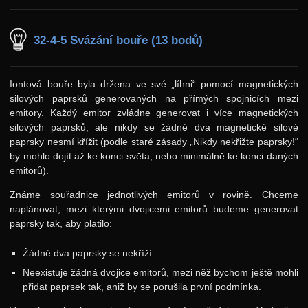
32-4-5 Svázání bouře (13 bodů)
Iontová bouře byla držena ve své „líhni“ pomocí magnetických
silových paprsků generovaných na přímých spojnicích mezi
emitory. Každý emitor zvládne generovat i více magnetických
silových paprsků, ale nikdy se žádné dva magnetické silové
paprsky nesmí křížit (podle staré zásady „Nikdy nekřižte paprsky!“
by mohlo dojít až ke konci světa, nebo minimálně ke konci daných
emitorů).
Známe souřadnice jednotlivých emitorů v rovině. Chceme
naplánovat, mezi kterými dvojicemi emitorů budeme generovat
paprsky tak, aby platilo:
Žádné dva paprsky se nekříží.
Neexistuje žádná dvojice emitorů, mezi něž bychom ještě mohli
přidat paprsek tak, aniž by se porušila první podmínka.