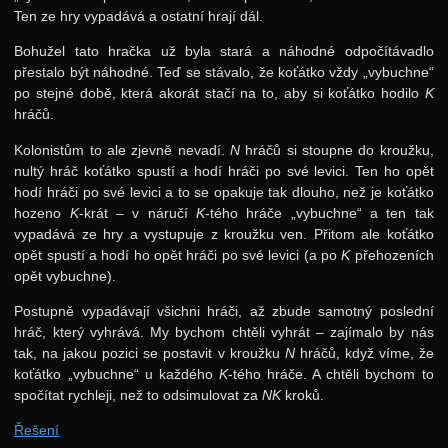
Ten ze hry vypadává a ostatní hrají dál.
Bohužel tato hračka už byla stará a náhodné odpočítávadlo
přestalo být náhodné. Teď se stávalo, že koťátko vždy „vybuchne“
po stejné době, která akorát stačí na to, aby si koťátko hodilo
K
hráčů.
Kolonistům to ale zjevně nevadí.
N
hráčů si stoupne do kroužku,
nultý hráč koťátko spustí a hodí hráči po své levici. Ten ho opět
hodí hráči po své levici a to se opakuje tak dlouho, než je koťátko
hozeno
K
-krát – v náručí
K
-tého hráče „vybuchne“ a ten tak
vypadává ze hry a vystupuje z kroužku ven. Přitom ale koťátko
opět spustí a hodí ho opět hráči po své levici (a po
K
přehozeních
opět vybuchne).
Postupně vypadávají všichni hráči, až zbude samotný poslední
hráč, který vyhrává. My bychom chtěli vyhrát – zajímalo by nás
tak, na jakou pozici se postavit v kroužku
N
hráčů, když víme, že
koťátko „vybuchne“ u každého
K
-tého hráče. A chtěli bychom to
spočítat rychleji, než to odsimulovat za
NK
kroků.
Řešení