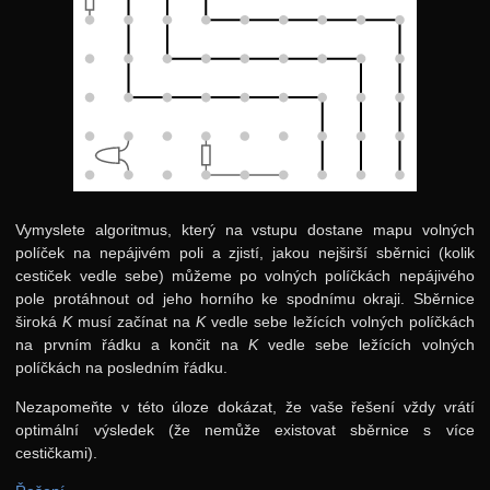
Vymyslete algoritmus, který na vstupu dostane mapu volných
políček na nepájivém poli a zjistí, jakou nejširší sběrnici (kolik
cestiček vedle sebe) můžeme po volných políčkách nepájivého
pole protáhnout od jeho horního ke spodnímu okraji. Sběrnice
široká
K
musí začínat na
K
vedle sebe ležících volných políčkách
na prvním řádku a končit na
K
vedle sebe ležících volných
políčkách na posledním řádku.
Nezapomeňte v této úloze dokázat, že vaše řešení vždy vrátí
optimální výsledek (že nemůže existovat sběrnice s více
cestičkami).