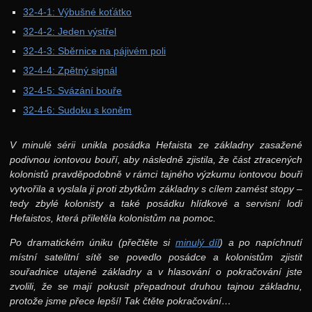
Toky v sítích
32-4-1: Výbušné koťátko
32-4-2: Jeden výstřel
Minimální kostry
32-4-3: Sběrnice na pájivém poli
Seriál o OSM
32-4-4: Zpětný signál
Seriál o jízdních řádech
32-4-5: Svázání bouře
31. ročník: 18/19
32-4-6: Sudoku s koněm
30. ročník: 17/18
V minulé sérii unikla posádka Hefaista ze základny zasažené
29. ročník: 16/17
podivnou iontovou bouří, aby následně zjistila, že část ztracených
kolonistů pravděpodobně v rámci tajného výzkumu iontovou bouři
28. ročník: 15/16
vytvořila a vyslala ji proti zbytkům základny s cílem zamést stopy –
27. ročník: 14/15
tedy zbylé kolonisty a také posádku hlídkové a servisní lodi
Hefaistos, která přiletěla kolonistům na pomoc.
26. ročník: 13/14
Po dramatickém úniku (přečtěte si
minulý díl
) a po napíchnutí
25. ročník: 12/13
místní satelitní sítě se povedlo posádce a kolonistům zjistit
24. ročník: 11/12
souřadnice utajené základny a v hlasování o pokračování jste
zvolili, že se mají pokusit přepadnout druhou tajnou základnu,
23. ročník: 10/11
protože jsme přece lepší! Tak čtěte pokračování…