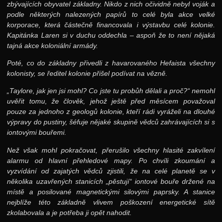
zbývajících obyvatel základny. Nikdo z nich očividně nebyl voják a
podle některých nalezených papírů to celé byla akce velké
korporace, která částečně financovala i výstavbu celé kolonie.
Kapitánka Laren si v duchu oddechla – aspoň že to není nějaká
tajná akce koloniální armády.
Poté, co do základny přivedli z havarovaného Hefaista všechny
kolonisty, se ředitel kolonie přišel podívat na vězně.
„Taylore, jak jen jsi mohl? Co jste tu probůh dělali a proč?“ nemohl
uvěřit tomu, že člověk, jehož ještě před měsícem považoval
pouze za jednoho z geologů kolonie, kteří rádi vyráželi na dlouhé
výpravy do pustiny, šéfuje nějaké skupině vědců zahrávajících si s
iontovými bouřemi.
Než však mohl pokračovat, přerušilo všechny hlasité zakvílení
alarmu od hlavní přehledové mapy. Po chvíli zkoumání a
vyzvídání od zajatých vědců zjistili, že na celé planetě se v
několika uzavřených stanicích „pěstují“ iontové bouře držené na
místě a posilované magnetickými silovými paprsky. A stanice
nejblíže této základně vlivem poškození energetické sítě
zkolabovala a je potřeba ji opět nahodit.