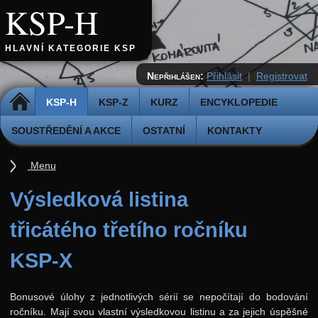
KSP-H
HLAVNÍ KATEGORIE KSP
Nepřihlášen:
Přihlásit
|
Registrovat
DOMŮ
KSP-H
KSP-Z
KURZ
ENCYKLOPEDIE
SOUSTŘEDĚNÍ A AKCE
OSTATNÍ
KONTAKTY
Menu
Úvod
Výsledková listina
Pravidla
třicátého třetího ročníku
Přihláška k řešení
KSP-X
Odevzdávátko
Aktuální ročník (38.)
Bonusové úlohy z jednotlivých sérií se nepočítají do bodování
ročníku. Mají svou vlastní výsledkovou listinu a za jejich úspěšné
Archiv starších ročníků