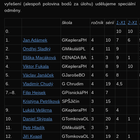
vyřešení (alespoň polovina bodů za úlohu) udělujeme speciální
37. ročník: 24/25
odměny.
36. ročník: 23/24
škola
ročník
sérií
1-X1
2-X1
35. ročník: 22/23
0.
10
10
1.
Jan Adámek
GKepleraPH
4
10
7
6
34. ročník: 21/22
2.
Ondřej Sladký
GMikulášPL
4
11
9
33. ročník: 20/21
3.
Eliška Macáková
CENADA BA
1
3
9
1
Zadání 1. série
4.
Viktor Fukala
GKepleraPH
4
8
9
10
Řešení
5.
Václav Janáček
GJarošeBO
4
6
8
Výsledky
6.
Vladimír Chudý
G Chrudim
4
19
4,5
7.–8.
Filip Hejsek
GPísnickáPH
4
7
Zadání 2. série
Kristýna Petrlíková
SPŠJičín
3
15
Řešení
9.
Lukáš Veškrna
GKepleraPH
3
5
4
Výsledky
10.
Daniel Skýpala
GTomkovaOL
3
20
4
1
Zadání 3. série
11.
Petr Hladík
GMikulášPL
3
3
Řešení
12.
Jiří Kvapil
GTomkovaOL
3
19
2
1