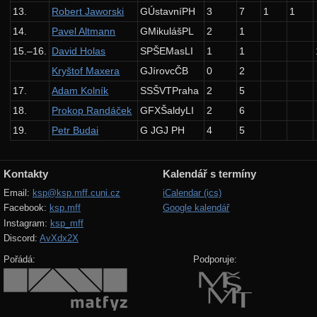
13.
Robert Jaworski
GÚstavníPH
3
7
1
1
Komentáře
14.
Pavel Altmann
GMikulášPL
2
1
Výsledky
15.–16.
David Holas
SPŠEMasLI
1
1
Výsledky kompetitivní úlohy
Kryštof Maxera
GJírovcČB
0
2
Zadání 4. série
17.
Adam Kolník
SSŠVTPraha
2
5
18.
Prokop Randáček
GFXŠaldyLI
2
6
Řešení
19.
Petr Budai
G JGJ PH
4
5
Výsledky
Zadání 5. série
Kontakty
Kalendář s termíny
Řešení
Email:
ksp@ksp.mff.cuni.cz
iCalendar (ics)
Komentáře
Facebook:
ksp.mff
Google kalendář
Instagram:
ksp_mff
Výsledky
Discord:
AvXdx2X
Kuchařky
Pořádá:
Podporuje:
Základní algoritmy
Grafy