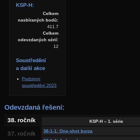
KSP-H:
Celkem
nasbíraných bodů:
411.7
Celkem
odevzdaných sérií:
12
Soustředění
a další akce
Podzimní
soustředění 2023
Odevzdaná řešení:
38. ročník
KSP-H – 1. série
38-1-1: One-shot burza
37. ročník