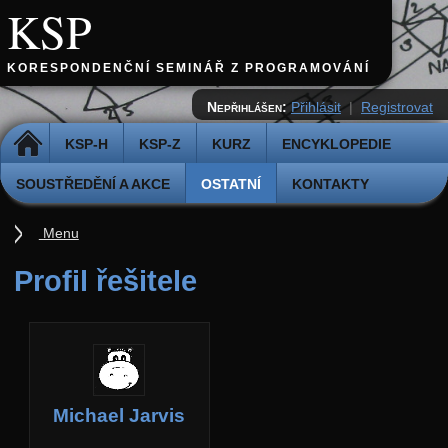
KSP
KORESPONDENČNÍ SEMINÁŘ Z PROGRAMOVÁNÍ
Nepřihlášen:
Přihlásit
|
Registrovat
DOMŮ
KSP-H
KSP-Z
KURZ
ENCYKLOPEDIE
SOUSTŘEDĚNÍ A AKCE
OSTATNÍ
KONTAKTY
Menu
Ostatní
Profil řešitele
Cvičiště
Archiv novinek
API
Profil
Michael Jarvis
Účet