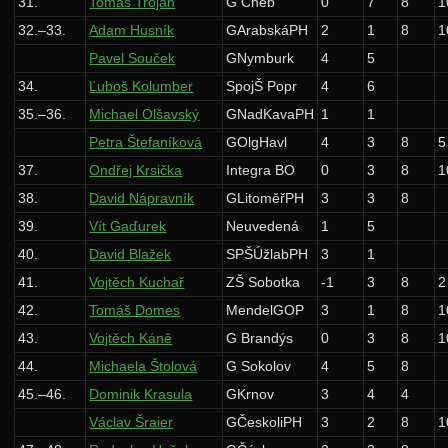
31.
Tomáš Troján
G Cheb
0
7
8
1
32.–33.
Adam Husník
GArabskáPH
2
1
8
1
Pavel Souček
GNymburk
4
5
34.
Ľuboš Kolumber
SpojŠ Popr
4
6
35.–36.
Michael Olšavský
GNadKavaPH
1
1
Petra Štefaníková
GOlgHavl
4
3
8
5
37.
Ondřej Krsička
Integra BO
0
3
8
1
38.
David Nápravník
GLitoměřPH
3
3
8
39.
Vít Gaďurek
Neuvedená
1
5
40.
David Blažek
SPŠÚžlabPH
3
1
41.
Vojtěch Kuchař
ZŠ Sobotka
-1
3
8
2
42.
Tomáš Domes
MendelGOP
3
1
8
1
43.
Vojtěch Káně
G Brandýs
0
3
8
1
44.
Michaela Štolová
G Sokolov
4
5
8
45.–46.
Dominik Krasula
GKrnov
3
4
4
Václav Šraier
GČeskoliPH
3
2
8
1