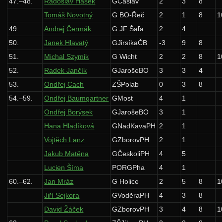
47.–48.
Radoslav Hašek
GČáslav
2
3
8
Tomáš Novotný
G BO-Řeč
2
1
8
1
49.
Andrej Čermák
G JF Šaľa
2
4
50.
Janek Hlavatý
GJirsíkaČB
-3
9
8
51.
Michal Szymik
G Wicht
2
2
8
1
52.
Radek Jančík
GJarošeBO
3
3
4
53.
Ondřej Cach
ZŠPolab
0
3
8
54.–59.
Ondřej Baumgartner
GMost
4
1
Ondřej Borýsek
GJarošeBO
3
1
Hana Hladíková
GNadKavaPH
2
1
Vojtěch Lanz
GZborovPH
2
1
Jakub Matěna
GČeskoliPH
4
5
Lucien Šíma
PORGPha
4
1
60.–62.
Jan Mráz
G Holice
2
5
8
1
Jiří Sejkora
GVoděraPH
4
3
8
David Žáček
GZborovPH
3
4
8
1