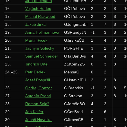
15.
Jiří Löffelmann
GLitoměřPH
2
3
8
1
Výsledky
16.
Vojtěch Hudec
GČTřebová
2
2
8
1
Zadání 2. série
17.
Michal Rickwood
GČTřebová
2
2
8
1
18.
Jakub Jirkal
GJungmanLT
1
7
8
1
Řešení
19.
Anna Hollmannová
GSRandyJN
-1
3
8
2
Výsledky
20.
Martin Picek
GJirsíkaČB
1
4
8
1
Zadání 3. série
21.
Jáchym Solecký
PORGPha
3
2
8
1
Řešení
22.
Samuel Schneider
GTajBanBys
4
4
8
1
23.
Jindřich Dítě
ZŠKom2ŽS
0
3
8
Výsledky
24.–25.
Petr Dedek
MensaG
0
2
Zadání 4. série
Josef Pospíšil
GÚstavníPH
2
3
8
Řešení
26.
Ondřej Gonzor
G Brandýs
-1
2
8
5
Výsledky
27.
Antonín Prantl
G Strakon
3
2
8
1
27. ročník: 14/15
28.
Roman Solař
GJarošeBO
4
2
29.
Jan Kaifer
GČesBrod
0
6
26. ročník: 13/14
30.
Jonáš Havelka
GJírovcČB
0
1
8
1