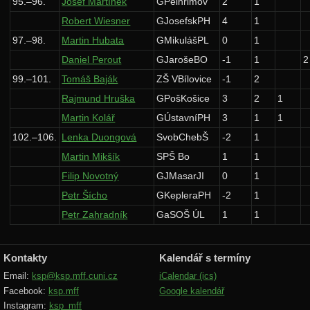
95.–96.
Josef Martínek
GPelhřimov
2
1
Robert Wiesner
GJosefskPH
4
1
97.–98.
Martin Hubata
GMikulášPL
0
1
Daniel Perout
GJarošeBO
-1
1
2
99.–101.
Tomáš Baják
ZŠ VBílovice
-1
2
Rajmund Hruška
GPošKošice
3
2
1
Martin Kolář
GÚstavníPH
3
1
1
102.–106.
Lenka Duongová
SvobChebŠ
-2
1
Martin Mikšík
SPŠ Bo
1
1
Filip Novotný
GJMasarJI
0
1
Petr Šícho
GKepleraPH
-2
1
Petr Zahradník
GaSOŠ ÚL
1
1
Kontakty
Kalendář s termíny
Email:
ksp@ksp.mff.cuni.cz
iCalendar (ics)
Facebook:
ksp.mff
Google kalendář
Instagram:
ksp_mff