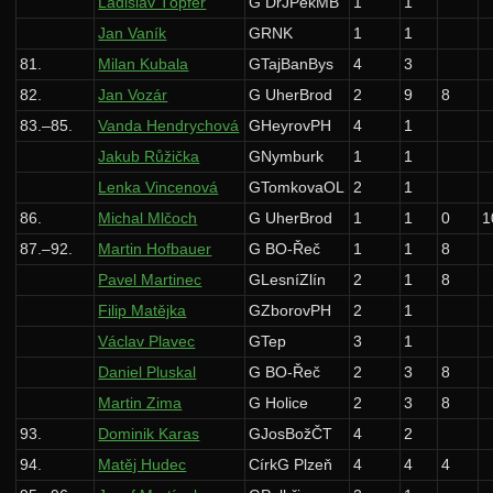
Ladislav Töpfer
G DrJPekMB
1
1
Jan Vaník
GRNK
1
1
81.
Milan Kubala
GTajBanBys
4
3
82.
Jan Vozár
G UherBrod
2
9
8
83.–85.
Vanda Hendrychová
GHeyrovPH
4
1
Jakub Růžička
GNymburk
1
1
Lenka Vincenová
GTomkovaOL
2
1
86.
Michal Mlčoch
G UherBrod
1
1
0
1
87.–92.
Martin Hofbauer
G BO-Řeč
1
1
8
Pavel Martinec
GLesníZlín
2
1
8
Filip Matějka
GZborovPH
2
1
Václav Plavec
GTep
3
1
Daniel Pluskal
G BO-Řeč
2
3
8
Martin Zima
G Holice
2
3
8
93.
Dominik Karas
GJosBožČT
4
2
94.
Matěj Hudec
CírkG Plzeň
4
4
4