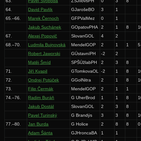
63.
Pavel Svoboda
ZŠJílovsPH
0
3
8
64.
David Pavlík
GJarošeBO
3
1
65.–66.
Marek Černoch
GFPValMez
0
1
Jakub Suchánek
GOpatovPHA
2
1
8
1
67.
Alexej Popovič
SlovanGOL
4
2
68.–70.
Ludmila Bujnovská
MendelGOP
2
1
1
5
Robert Jaworski
GÚstavníPH
-2
2
Matěj Šmíd
SPŠÚžlabPH
2
3
8
71.
Jiří Kvapil
GTomkovaOL
-2
1
8
1
72.
Ondrej Potúček
GGolNitra
2
1
8
1
73.
Filip Čermák
MendelGOP
2
1
1
74.–76.
Radim Buráň
G UherBrod
1
1
8
1
Jakub Dostál
SlovanGOL
2
3
8
Pavel Turinský
G Brandýs
3
3
8
1
77.–80.
Jan Burda
G Holice
2
8
8
0
Adam Šánta
GJHroncaBA
1
1