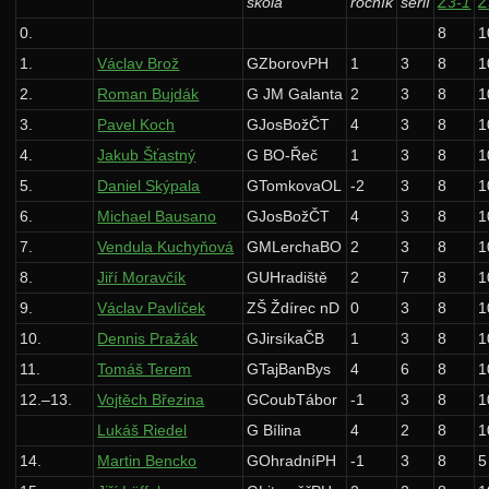
škola
ročník
sérií
Z3-1
Z
Archiv starších ročníků
0.
8
1
1.
Václav Brož
GZborovPH
1
3
8
1
37. ročník: 24/25
2.
Roman Bujdák
G JM Galanta
2
3
8
1
36. ročník: 23/24
3.
Pavel Koch
GJosBožČT
4
3
8
1
35. ročník: 22/23
4.
Jakub Šťastný
G BO-Řeč
1
3
8
1
34. ročník: 21/22
5.
Daniel Skýpala
GTomkovaOL
-2
3
8
1
6.
Michael Bausano
GJosBožČT
4
3
8
1
33. ročník: 20/21
7.
Vendula Kuchyňová
GMLerchaBO
2
3
8
1
32. ročník: 19/20
8.
Jiří Moravčík
GUHradiště
2
7
8
1
31. ročník: 18/19
9.
Václav Pavlíček
ZŠ Ždírec nD
0
3
8
1
30. ročník: 17/18
10.
Dennis Pražák
GJirsíkaČB
1
3
8
1
29. ročník: 16/17
11.
Tomáš Terem
GTajBanBys
4
6
8
1
12.–13.
Vojtěch Březina
GCoubTábor
-1
3
8
1
28. ročník: 15/16
Lukáš Riedel
G Bílina
4
2
8
1
Zadání 1. série
14.
Martin Bencko
GOhradníPH
-1
3
8
5
Řešení