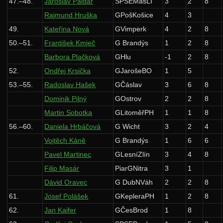
47.–48.
Jaroslav Paidar
SPŠEMasLI
3
2
8
Rajmund Hruška
GPošKošice
4
3
49.
Kateřina Nová
GVimperk
4
2
8
50.–51.
František Kmječ
G Brandýs
1
2
8
Barbora Plačková
GHlu
-1
2
8
52.
Ondřej Krsička
GJarošeBO
1
5
53.–55.
Radoslav Hašek
GČáslav
3
6
8
Dominik Pilný
GOstrov
2
2
8
Martin Sobotka
GLitoměřPH
1
1
8
56.–60.
Daniela Hrbáčová
G Wicht
3
2
4
Vojtěch Káně
G Brandýs
1
6
6
Pavel Martinec
GLesníZlín
3
4
8
Filip Masár
PiarGNitra
3
1
Dávid Oravec
G DubNVáh
2
2
8
61.
Josef Polášek
GKepleraPH
1
2
8
62.
Jan Kaifer
GČesBrod
1
8