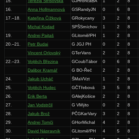
15.
Terézia Strišovská
GJHroncaBA
1
2
8
Zadání 2. série
16.
Anna Hollmannová
GSRandyJN
0
6
8
Řešení
17.–18.
Kateřina Čížková
GRokycany
3
2
8
Michal Kodad
SPŠSmíchov
1
2
8
Výsledky
19.
Andrej Pajtaš
GLitoměřPH
1
2
8
Zadání 3. série
20.–21.
Petr Budai
G JGJ PH
0
2
8
Řešení
Vincent Orlovský
GTerVans
2
2
8
Výsledky
22.–23.
Vojtěch Březina
GCoubTábor
0
6
8
Dalibor Kramář
G BO-Řeč
2
2
8
Zadání 4. série
24.
Jakub Ucháč
ŠMaVVzt
1
2
8
Řešení
25.
Vojtěch Hudec
GČTřebová
3
5
8
Výsledky
26.
Erik Berta
GAlejKošice
2
2
8
28. ročník: 15/16
27.
Jan Vodstrčil
G VMýto
0
2
8
27. ročník: 14/15
28.
Jakub Brož
PČGKarVary
3
2
8
29.
Andrej Tomči
GHorMichal
4
2
8
26. ročník: 13/14
30.
David Nápravník
GLitoměřPH
4
5
8