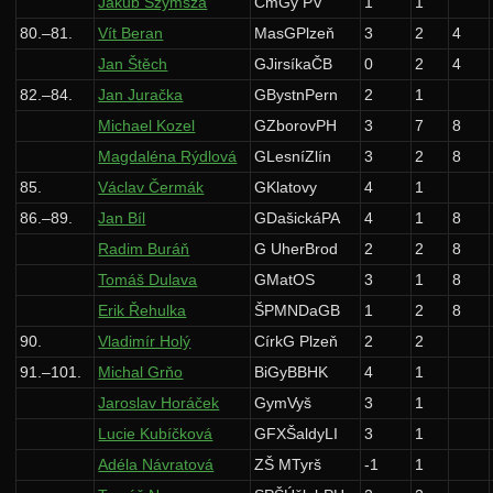
Jakub Szymsza
CmGy PV
1
1
80.–81.
Vít Beran
MasGPlzeň
3
2
4
Jan Štěch
GJirsíkaČB
0
2
4
82.–84.
Jan Juračka
GBystnPern
2
1
Michael Kozel
GZborovPH
3
7
8
Magdaléna Rýdlová
GLesníZlín
3
2
8
85.
Václav Čermák
GKlatovy
4
1
86.–89.
Jan Bíl
GDašickáPA
4
1
8
Radim Buráň
G UherBrod
2
2
8
Tomáš Dulava
GMatOS
3
1
8
Erik Řehulka
ŠPMNDaGB
1
2
8
90.
Vladimír Holý
CírkG Plzeň
2
2
91.–101.
Michal Grňo
BiGyBBHK
4
1
Jaroslav Horáček
GymVyš
3
1
Lucie Kubíčková
GFXŠaldyLI
3
1
Adéla Návratová
ZŠ MTyrš
-1
1