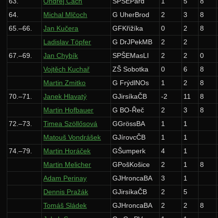
63.
Ondřej Cach
SPSEPard
1
5
8
64.
Michal Mlčoch
G UherBrod
2
3
8
65.–66.
Jan Kučera
GFKřižíka
0
2
8
Ladislav Töpfer
G DrJPekMB
2
2
67.–69.
Jan Chybík
SPŠEMasLI
2
2
0
Vojtěch Kuchař
ZŠ Sobotka
0
6
8
Martin Zmitko
G FrýdlNOs
1
2
8
70.–71.
Janek Hlavatý
GJirsíkaČB
-2
11
8
Martin Hofbauer
G BO-Řeč
2
3
8
72.–73.
Timea Szöllősová
GGrössBA
1
1
Matouš Vondrášek
GJírovcČB
1
1
74.–79.
Martin Horáček
GŠumperk
4
1
Martin Melicher
GPošKošice
2
1
8
Adam Perinay
GJHroncaBA
3
1
Dennis Pražák
GJirsíkaČB
2
5
Tomáš Sládek
GJHroncaBA
2
2
8