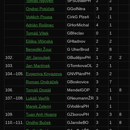
Tomáš Nguyen
SPŠÚžlabPH
2
2
Ondrej Potúček
GGolNitra
3
3
Vojtěch Poupa
CírkG Plzeň
-1
1
Adrián Rošinec
GHorMichal
4
1
Tomáš Vítek
GBřeclav
0
1
Eliška Vlčinská
GHladnov
2
2
Benedikt Žour
G UherBrod
2
8
102.
Jiří Janoušek
GBudějovPH
1
2
2
103.
Jan Martínek
GTomkovaOL
2
1
104.–105.
Evgeniya Knyazeva
GNVPlániPH
3
2
Roman Ondráček
GBoskovice
3
7
106.
Tomáš Dostál
MendelGOP
2
1
8
107.–108.
Lukáš Vavřík
GNeumannŽR
3
1
Marek Zelený
GVoděraPH
3
1
109.
Tuan Anh Hoang
GZborovPH
3
3
8
110.–111.
Ondřej Buček
GJarošeBO
3
1
8