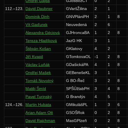
Ondřej Gajda
GJosBožČT
0
2
112.–123.
Dávid Daubner
GVaršŽilina
2
1
Dominik Dinh
GNVPlániPH
2
1
8
Vít Gaďurek
Neuvedená
2
6
Alexandra Géciová
GJHroncaBA
1
2
8
Tereza Hladíková
JazG HK
3
1
Štěpán Košan
GKlatovy
4
2
Jiří Kvapil
GTomkovaOL
-1
2
8
Václav Luňák
GDašickáPA
4
1
8
Ondřej Mašek
GEBenešeKL
3
1
Tomáš Novotný
G BO-Řeč
3
2
8
Matěj Šmíd
SPŠÚžlabPH
3
4
8
Pavel Turinský
G Brandýs
4
5
124.–126.
Martin Hubata
GMikulášPL
1
3
6
Arian Adam Ott
GSOŠRok
0
2
8
David Rajchman
MasGPlzeň
0
2
8