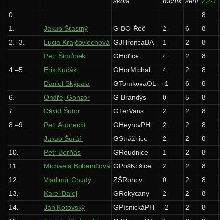
škola
ročník
sérií
Z2-1
Archiv starších ročníků
0.
8
1.
Jakub Šťastný
G BO-Řeč
2
6
8
37. ročník: 24/25
2.–3.
Lucia Krajčoviechová
GJHroncaBA
1
2
8
36. ročník: 23/24
Petr Šimůnek
GHořice
4
2
8
35. ročník: 22/23
4.–5.
Erik Kučák
GHorMichal
4
2
8
34. ročník: 21/22
Daniel Skýpala
GTomkovaOL
-1
6
8
6.
Ondřej Gonzor
G Brandýs
0
5
8
33. ročník: 20/21
7.
Dávid Šutor
GTerVans
2
2
8
32. ročník: 19/20
8.–9.
Petr Aubrecht
GHeyrovPH
2
2
8
31. ročník: 18/19
Jakub Šuráň
GStrážnice
2
2
8
30. ročník: 17/18
10.
Petr Borňás
GRoudnice
1
2
8
29. ročník: 16/17
11.
Michaela Bobeničová
GPošKošice
2
2
8
12.
Vladimír Chudý
ZŠRonov
0
2
8
Zadání 1. série
13.
Karel Balej
GRokycany
2
2
8
Řešení
14.
Jan Kotovský
GPísnickáPH
-2
2
8
Výsledky