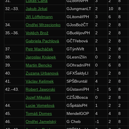
31.
Lukáš Caha
GZborovPH
3
2
8
32.–33.
Jakub Jirkal
GJungmanLT
2
10
8
Jiří Löffelmann
GLitoměřPH
3
6
8
34.
Ondřej Wrzecionko
GJosBožČT
2
2
8
35.–36.
Vojtěch Brož
GBudějovPH
2
2
8
Gabriela Pachlová
GČTřebová
2
2
8
37.
Petr Macháček
GTýnNVlt
1
2
8
38.
Jaroslav Knápek
GLesníZlín
0
2
8
39.
Martin Bencko
GOhradníPH
0
6
8
40.
Zuzana Urbanová
GFXŠaldyLI
3
2
8
41.
Václav Kelímek
SPŠBruntál
4
2
8
42.–43.
Robert Jaworski
GÚstavníPH
-1
5
8
Jozef Mikuláš
CZŠJBosca
0
2
8
44.
Lucie Vomelová
GŠpitálsPH
1
2
2
45.
Tomáš Domes
MendelGOP
4
4
8
46.
Ondřej Jamelský
G Cheb
-1
2
8