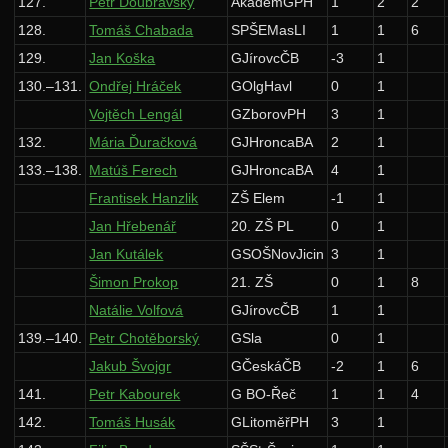
127.
Petr Doubravský
AkademGPH
1
2
2
128.
Tomáš Chabada
SPŠEMasLI
1
1
6
129.
Jan Koška
GJírovcČB
-3
1
130.–131.
Ondřej Hráček
GOlgHavl
0
1
Vojtěch Lengál
GZborovPH
3
1
132.
Mária Ďuračková
GJHroncaBA
2
1
133.–138.
Matúš Ferech
GJHroncaBA
4
1
Frantisek Hanzlik
ZŠ Elem
-1
1
Jan Hřebenář
20. ZŠ PL
0
1
Jan Kutálek
GSOŠNovJicin
3
1
Šimon Prokop
21. ZŠ
0
1
8
Natálie Volfová
GJírovcČB
1
1
139.–140.
Petr Chotěborský
GSla
0
1
Jakub Švojgr
GČeskáČB
-2
1
6
141.
Petr Kabourek
G BO-Řeč
1
1
4
142.
Tomáš Husák
GLitoměřPH
3
1