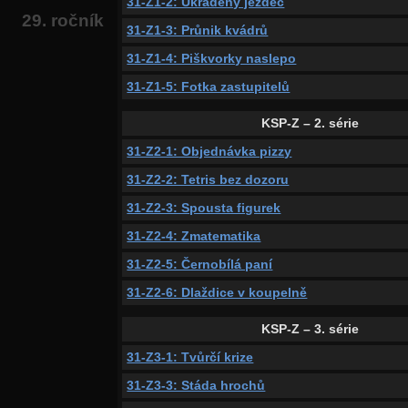
31-Z1-2: Ukradený jezdec
29. ročník
31-Z1-3: Průnik kvádrů
31-Z1-4: Piškvorky naslepo
31-Z1-5: Fotka zastupitelů
KSP-Z – 2. série
31-Z2-1: Objednávka pizzy
31-Z2-2: Tetris bez dozoru
31-Z2-3: Spousta figurek
31-Z2-4: Zmatematika
31-Z2-5: Černobílá paní
31-Z2-6: Dlaždice v koupelně
KSP-Z – 3. série
31-Z3-1: Tvůrčí krize
31-Z3-3: Stáda hrochů