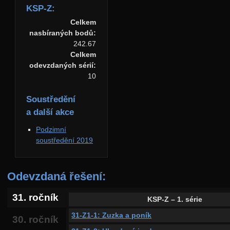
KSP-Z:
Celkem
nasbíraných bodů:
242.67
Celkem
odevzdaných sérií:
10
Soustředění
a další akce
Podzimní
soustředění 2019
Odevzdaná řešení:
31. ročník
KSP-Z – 1. série
31-Z1-1: Zuzka a poník
30. ročník