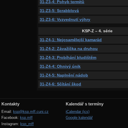
31-Z3-4: Pohyb termitů
31-Z3-5: Scrabblová
31-Z3-6: Vyzvednutí výhry
KSP-Z – 4. série
31-Z4-1: Nejosamělejší kamarád
31-Z4-2: Závažíčka na druhou
31-Z4-3: Probíhání bludištěm
31-Z4-4: Ohnivý únik
31-Z4-5: Naplnění nádob
31-Z4-6: Sčítání škod
Kontakty
Kalendář s termíny
Email:
ksp@ksp.mff.cuni.cz
iCalendar (ics)
Facebook:
ksp.mff
Google kalendář
Instagram:
ksp_mff