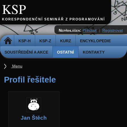
KSP
KORESPONDENČNÍ SEMINÁŘ Z PROGRAMOVÁNÍ
Nepřihlášen:
Přihlásit
|
Registrovat
DOMŮ
KSP-H
KSP-Z
KURZ
ENCYKLOPEDIE
SOUSTŘEDĚNÍ A AKCE
OSTATNÍ
KONTAKTY
Menu
Ostatní
Profil řešitele
Cvičiště
Archiv novinek
API
Profil
Jan Štěch
Účet