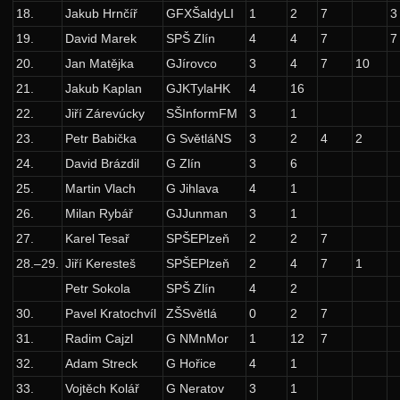
18.
Jakub Hrnčíř
GFXŠaldyLI
1
2
7
3
24. ročník: 11/12
19.
David Marek
SPŠ Zlín
4
4
7
7
23. ročník: 10/11
20.
Jan Matějka
GJírovco
3
4
7
10
22. ročník: 09/10
21.
Jakub Kaplan
GJKTylaHK
4
16
21. ročník: 08/09
22.
Jiří Zárevúcky
SŠInformFM
3
1
23.
Petr Babička
G SvětláNS
3
2
4
2
20. ročník: 07/08
24.
David Brázdil
G Zlín
3
6
Zadání 1. série
25.
Martin Vlach
G Jihlava
4
1
Řešení
26.
Milan Rybář
GJJunman
3
1
Výsledky
27.
Karel Tesař
SPŠEPlzeň
2
2
7
Zadání 2. série
28.–29.
Jiří Keresteš
SPŠEPlzeň
2
4
7
1
Petr Sokola
SPŠ Zlín
4
2
Řešení
30.
Pavel Kratochvíl
ZŠSvětlá
0
2
7
Výsledky
31.
Radim Cajzl
G NMnMor
1
12
7
Zadání 3. série
32.
Adam Streck
G Hořice
4
1
Řešení
33.
Vojtěch Kolář
G Neratov
3
1