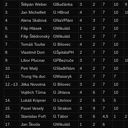
2.
Štěpán Weber
GBuďánka
3
2
7
10
9
37. ročník: 24/25
3.
Jan Michelfeit
G HBrod
4
7
7
10
1
36. ročník: 23/24
4.
Alena Skálová
GNaVPláni
4
3
7
10
35. ročník: 22/23
5.
Filip Hlásek
GMikuláš
1
2
7
10
6.
Filip Štědronský
GMikuláš
1
2
7
7
34. ročník: 21/22
7.
Tomáš Toufar
G Bílovec
4
2
7
10
33. ročník: 20/21
8.
Vlastimil Dort
GŠpitálsPH
2
7
7
10
32. ročník: 19/20
9.
Libor Plucnar
GPBezruče
3
7
7
10
1
31. ročník: 18/19
10.
Petr Malý
GSladkNám
4
2
7
10
30. ročník: 17/18
11.
Trung Ha duc
GMasaryk
2
7
7
7
12.–13.
Jitka Novotná
G Bílovec
3
2
7
10
29. ročník: 16/17
Vojtěch Tůma
G Jihlava
4
6
7
10
28. ročník: 15/16
14.
Lukáš Kripner
G Litvínov
2
6
5
5
27. ročník: 14/15
15.
Pavel Veselý
G Strakon
3
9
7
10
26. ročník: 13/14
16.
Stanislav Fořt
G Tábor
0
6
4,5
1
2
25. ročník: 12/13
17.
Jan Škoda
GMikuláš
1
2
6