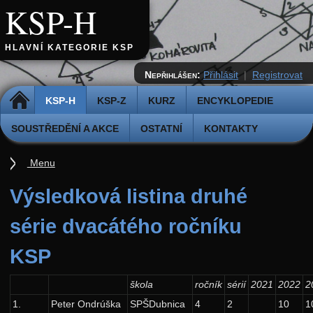
KSP-H
HLAVNÍ KATEGORIE KSP
Nepřihlášen:
Přihlásit
|
Registrovat
DOMŮ
KSP-H
KSP-Z
KURZ
ENCYKLOPEDIE
SOUSTŘEDĚNÍ A AKCE
OSTATNÍ
KONTAKTY
Menu
Úvod
Výsledková listina druhé
Pravidla
série dvacátého ročníku
Přihláška k řešení
KSP
Odevzdávátko
Aktuální ročník (38.)
škola
ročník
sérií
2021
2022
2
1.
Peter Ondrúška
SPŠDubnica
4
2
10
1
Archiv starších ročníků