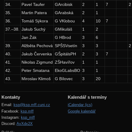
Výsledky
34.
Pavel Taufer
GArcibisk
2
1
7
2
35.
Martin Patera
GArabská
2
1
Zadání 4. série
36.
Tomáš Sýkora
G VKlobou
4
10
7
Řešení
37.–38.
Jakub Suchý
GMikuláš
1
2
Výsledky
Jan Žák
G HBrod
3
6
Zadání 5. série
39.
Alžběta Pechová
SPŠSVsetín
3
3
2
40.
Jakub Červenka
GŠpitálsPH
2
3
7
Řešení
41.
Nikolas Zigmund
ZŠHavířov
1
1
Výsledky
42.
Peter Smatana
EkoGLabsBO
3
1
Kuchařky
43.
Miroslav Klimoš
G Bílovec
3
20
Třídění
Grafy
Kontakty
Kalendář s termíny
Halda a cesty
Email:
ksp@ksp.mff.cuni.cz
iCalendar (ics)
Facebook:
ksp.mff
Google kalendář
Vyhledávací stromy
Instagram:
ksp_mff
Discord:
AvXdx2X
19. ročník: 06/07