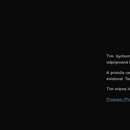
Tím bychom 
odpojovaná
A protože ce
existovat. T
Tím máme ho
Program (Py