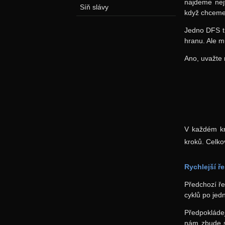
najdeme nej
Síň slávy
když chceme 
Jedno DFS t
hranu. Ale m
Ano, uvažte n
V každém kr
kroků. Celko
Rychlejší ř
Předchozí ře
cyklů po jed
Předpokládej
nám zbude st