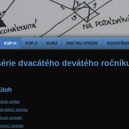
KSP-H
KSP-Z
KURZ
ENCYKLOPEDIE
SOUSTŘEDĚ
série dvacátého devátého roční
úloh
olubí pošta
Odcyklení zámku
Sérum pravdy
otující čepele