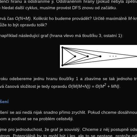
tenčí hranu a odstraníme ji. Odstraněním hrany (pokud nebyla zpětn
hledat další cyklus, musíme provést DFS znovu od začátku.
rvá čas
O(N+M)
. Kolikrát ho budeme provádět? Určitě maximálně
M
-k
ůže to být opravdu tolik?
apříklad následující graf (hrana vlevo má tloušťku 3, ostatní 1):
oku odebereme jednu hranu tloušťky 1 a zbavíme se tak jednoho t
2
vá časová složitost je tedy opravdu
Θ(M(M+N)) = Θ(M
+ MN)
.
ešení
šení se asi nedá nijak snadno přímo zrychlit. Pokud chceme dosáhnout 
nom a podívat se na problém celistvěji.
me pro jednoduchost, že graf je souvislý. Chceme z něj postupně odst
rom. Potenciálně by to mohl být i les, ale to se nestane, protože od