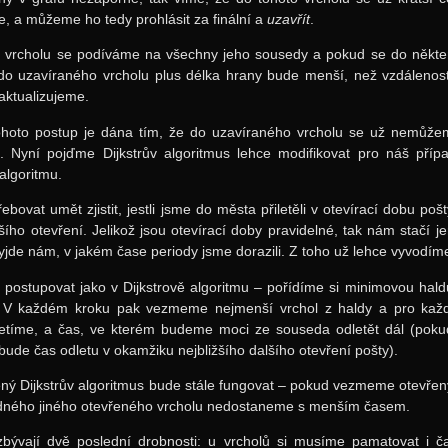
 a můžeme ho tedy prohlásit za finální a
uzavřít
.
ní vrcholu se podíváme na všechny jeho sousedy a pokud se do někter
 do uzavíraného vrcholu plus délka hrany bude menší, než vzdáleno
aktualizujeme.
ohoto postup je dána tím, že do uzavíraného vrcholu se už nemůžeme
e. Nyní pojďme Dijkstrův algoritmus lehce modifikovat pro náš pří
algoritmu.
bovat umět zjistit, jestli jsme do města přiletěli v otevírací dobu pošt
ižšího otevření. Jelikož jsou otevírací doby pravidelné, tak nám stačí j
yjde nám, v jakém čase periody jsme dorazili. Z toho už lehce vyvodíme
ostupovat jako v Dijkstrově algoritmu – pořídíme si minimovou hald
. V každém kroku pak vezmeme nejmenší vrchol z haldy a pro kaž
letíme, a čas, ve kterém budeme moci ze souseda odletět dál (pokud
k bude čas odletu v okamžiku nejbližšího dalšího otevření pošty).
ný Dijkstrův algoritmus bude stále fungovat – pokud vezmeme otevřen
ádného jiného otevřeného vrcholu nedostaneme s menším časem.
bývají dvě poslední drobnosti: u vrcholů si musíme pamatovat i čas 