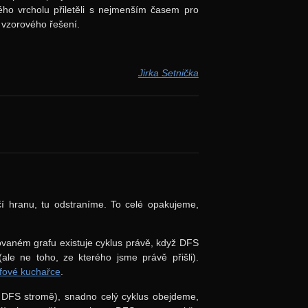
ého vrcholu přiletěli s nejmenším časem pro
 vzorového řešení.
Jirka Setnička
čí hranu, tu odstraníme. To celé opakujeme,
tovaném grafu existuje cyklus právě, když DFS
ale ne toho, ze kterého jsme právě přišli).
fové kuchařce
.
v DFS stromě), snadno celý cyklus obejdeme,