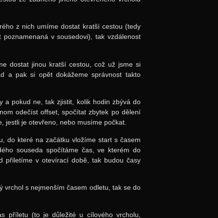
ého z nich umíme dostat kratší cestou (tedy
st poznamenaná v sousedovi), tak vzdálenost
 dostat jinou kratší cestou, což už jsme si
pad a pak si opět dokážeme správnost takto
y a pokud ne, tak zjistit, kolik hodin zbývá do
enom odečíst offset, spočítat zbytek po dělení
, jestli je otevřeno, nebo musíme počkat.
u, do které na začátku vložíme start s časem
dého souseda spočítáme čas, ve kterém do
 přiletíme v otevírací době, tak budou časy
ý vrchol s nejmenším časem odletu, tak se do
příletu (to je důležité u cílového vrcholu,