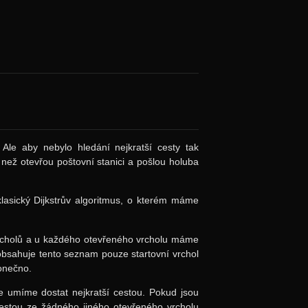
 Ale aby nebylo hledání nejkratší cesty tak
než otevřou poštovní stanici a pošlou holuba
lasický Dijkstrův algoritmus, o kterém máme
rcholů a u každého otevřeného vrcholu máme
obsahuje tento seznam pouze startovní vrchol
konečno.
umíme dostat nejkratší cestou. Pokud jsou
cestou ze žádného jiného otevřeného vrcholu