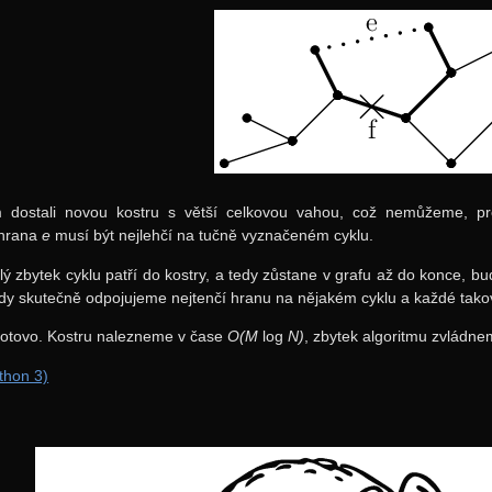
dostali novou kostru s větší celkovou vahou, což nemůžeme, pro
 hrana
e
musí být nejlehčí na tučně vyznačeném cyklu.
lý zbytek cyklu patří do kostry, a tedy zůstane v grafu až do konce, bu
edy skutečně odpojujeme nejtenčí hranu na nějakém cyklu a každé takov
tovo. Kostru nalezneme v čase
O(M
log
N)
, zbytek algoritmu zvládne
thon 3)