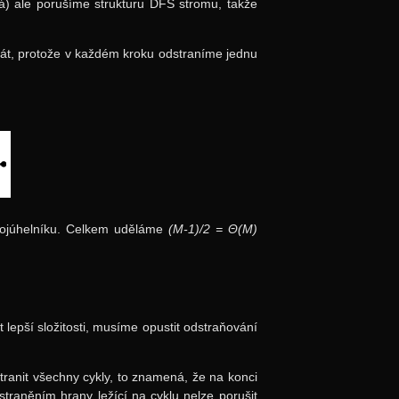
á) ale porušíme strukturu DFS stromu, takže
rát, protože v každém kroku odstraníme jednu
rojúhelníku. Celkem uděláme
(M-1)/2 = Θ(M)
lepší složitosti, musíme opustit odstraňování
ranit všechny cykly, to znamená, že na konci
straněním hrany ležící na cyklu nelze porušit