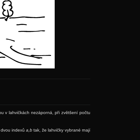
 v lahvičkách nezáporná, při zvětšení počtu
í dvou indexů
a,b
tak, že lahvičky vybrané mají