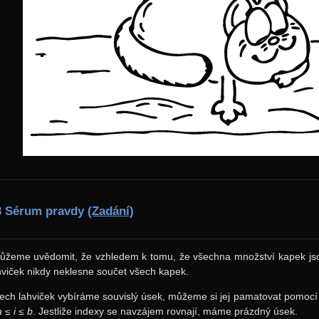
3 Sérum pravdy
(Zadání)
můžeme uvědomit, že vzhledem k tomu, že všechna množství kapek jsou
hviček nikdy neklesne součet všech kapek.
šech lahviček vybíráme souvislý úsek, můžeme si jej pamatovat pomoc
a ≤ i ≤ b
. Jestliže indexy se navzájem rovnají, máme prázdný úsek.