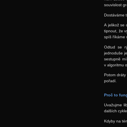
souvislost gr
Dostáváme te
A jelikož se
tipnout, že 
spíš říkáme
Odtud se rý
jednoduše je
sestupně mí
v algoritmu 
Potom dráty 
pořadí.
Proč to fun
Uvažujme li
dalších cykl
Kdyby na té