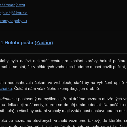
ašifrovaný text
jsilnější kouzlo
tromy v pohybu
-1 Holubí pošta
(Zadání)
úlohy bylo nalézt nejkratší cestu pro zaslání zprávy holubí poštou.
mohlo se stát, že v některých vrcholech budeme muset chvíli počkat, 
oha neobsahovala čekání ve vrcholech, stačil by na vyřešení úplně k
chařku
. Čekání nám však úlohu zkomplikuje jen drobně.
goritmus
je postavený na myšlence, že si držíme seznam otevřených v
 délku nejkratší cesty, kterou se do něj umíme dostat. Na počátku 
stí nula) a všechny ostatní vrcholy mají vzdálenost nastavenou na ne
oku ze seznamu otevřených vrcholů vezmeme takový, do kterého se 
ny v grafu nezáporné, tak víme, že do tohoto vrcholu se už kratší 