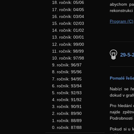
18. ročník: 05/06
abychom pak
17. ročník: 04/05
rekonstrukci
16. ročník: 03/04
Program (C)
15. ročník: 02/03
14. ročník: 01/02
13. ročník: 00/01
12. ročník: 99/00
11. ročník: 98/99
29-5-
10. ročník: 97/98
9. ročník: 96/97
8. ročník: 95/96
Pomalé řeš
7. ročník: 94/95
6. ročník: 93/94
Nabízí se ř
5. ročník: 92/93
dokud v graf
4. ročník: 91/92
Pro hledání 
3. ročník: 90/91
najde zpětn
2. ročník: 89/90
Podrobnosti 
1. ročník: 88/89
0. ročník: 87/88
Pokud si u 