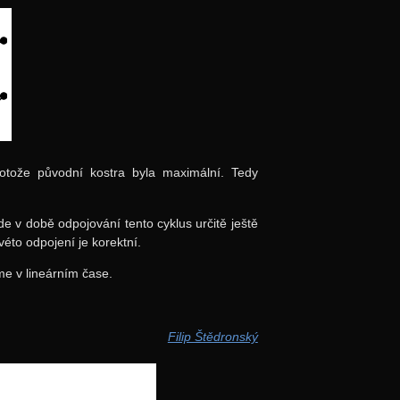
tože původní kostra byla maximální. Tedy
de v době odpojování tento cyklus určitě ještě
éto odpojení je korektní.
me v lineárním čase.
Filip Štědronský