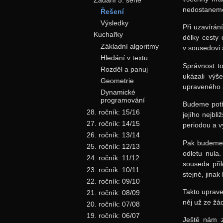
nedostaneme,
Řešení
Výsledky
Při uzavírá
Kuchařky
délky cesty
Základní algoritmy
v sousedovi 
Hledání v textu
Správnost t
Rozděl a panuj
ukázali výš
Geometrie
upraveného 
Dynamické
programování
Budeme potře
28. ročník: 15/16
jejího nejbl
27. ročník: 14/15
periodou a v
26. ročník: 13/14
Pak budeme p
25. ročník: 12/13
odletu nula
24. ročník: 11/12
souseda při
23. ročník: 10/11
stejné, jina
22. ročník: 09/10
Takto uprave
21. ročník: 08/09
něj už ze ž
20. ročník: 07/08
19. ročník: 06/07
Ještě nám z