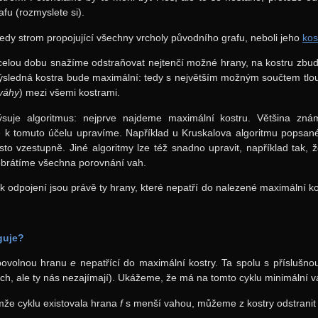
afu (rozmyslete si).
dy strom propojující všechny vrcholy původního grafu, neboli jeho
kos
 celou dobu snažíme odstraňovat nejtenčí možné hrany, na kostru zbudo
výsledná kostra bude maximální: tedy s největším možným součtem tlouš
váhy
) mezi všemi kostrami.
suje algoritmus: nejprve najdeme maximální kostru. Většina znám
 k tomuto účelu upravíme. Například u Kruskalova algoritmu popsané
sto vzestupně. Jiné algoritmy lze též snadno upravit, například tak
obrátíme všechna porovnání vah.
k odpojení jsou právě ty hrany, které nepatří do nalezené maximální k
guje?
bovolnou hranu
e
nepatřící do maximální kostry. Ta spolu s příslušnou
ech, ale ty nás nezajímají). Ukážeme, že má na tomto cyklu minimální v
mže cyklu existovala hrana
f
s menší vahou, můžeme z kostry odstrani