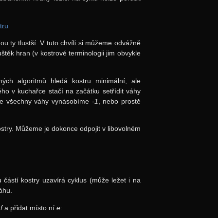
tru
.
u ty tlustší. V tuto chvíli si můžeme odvážně
těk hran (v kostrové terminologii jim obvykle
ých algoritmů hledá kostru minimální, ale
ho v kuchařce stačí na začátku setřídit váhy
, že všechny váhy vynásobíme
-1
, nebo prostě
ostry. Můžeme je dokonce odpojit v libovolném
 částí kostry uzavírá cyklus (může ležet i na
áhu.
t
f
a přidat místo ní
e
: