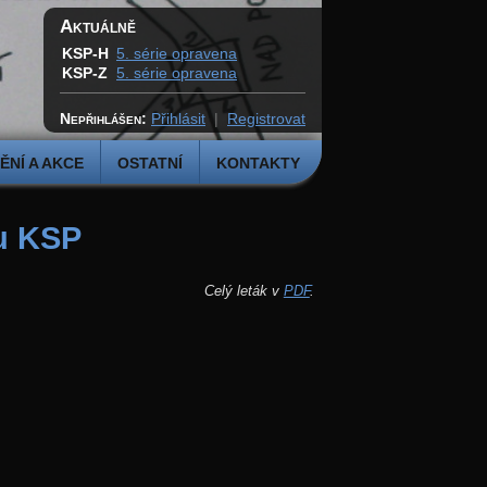
Aktuálně
KSP-H
5. série opravena
KSP-Z
5. série opravena
Nepřihlášen:
Přihlásit
|
Registrovat
NÍ A AKCE
OSTATNÍ
KONTAKTY
ku KSP
Celý leták v
PDF
.