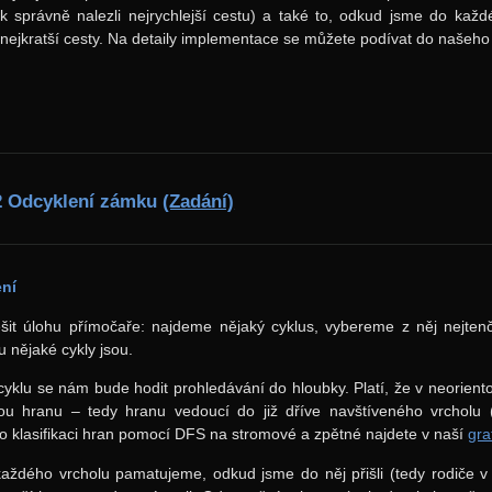
 správně nalezli nejrychlejší cestu) a také to, odkud jsme do každ
 nejkratší cesty. Na detaily implementace se můžete podívat do našeho
2 Odcyklení zámku
(Zadání)
ení
ešit úlohu přímočaře: najdeme nějaký cyklus, vybereme z něj nejten
u nějaké cykly jsou.
cyklu se nám bude hodit prohledávání do hloubky. Platí, že v neorien
ou hranu – tedy hranu vedoucí do již dříve navštíveného vrcholu (
o klasifikaci hran pomocí DFS na stromové a zpětné najdete v naší
gra
každého vrcholu pamatujeme, odkud jsme do něj přišli (tedy rodiče 