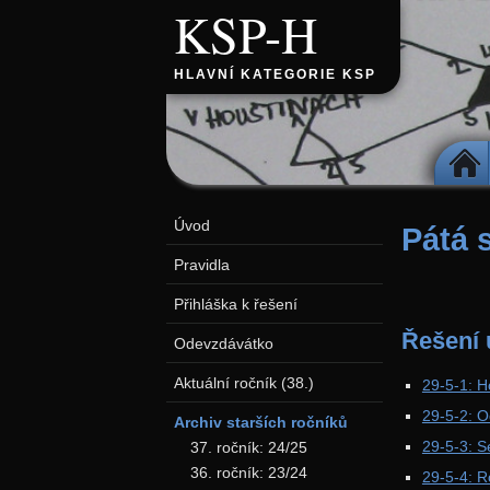
KSP-H
HLAVNÍ KATEGORIE KSP
DOMŮ
Úvod
Pátá 
Pravidla
Přihláška k řešení
Řešení 
Odevzdávátko
Aktuální ročník (38.)
29-5-1: H
29-5-2: 
Archiv starších ročníků
29-5-3: 
37. ročník: 24/25
36. ročník: 23/24
29-5-4: R