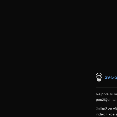
29-5-
Nejprve si 
použitých la
Jelikož ze v
index
i
, kde