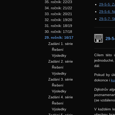
35. ročník: 22/23
29-5-5: Z
34. ročník: 21/22
29-5-6: Ne
33. ročník: 20/21
29-5-7: S
32. ročník: 19/20
31. ročník: 18/19
30. ročník: 17/18
29. ročník: 16/17
29-5
Zadání 1. série
Řešení
Cílem této 
Výsledky
jednoduché, 
Zadání 2. série
dál.
Řešení
Výsledky
Pokud by úl
Zadání 3. série
dokonce i
ku
Řešení
Dijkstrův al
Výsledky
poznamenanou
Zadání 4. série
(se vzdáleno
Řešení
Výsledky
V každém kr
všechny hra
Zadání 5. série