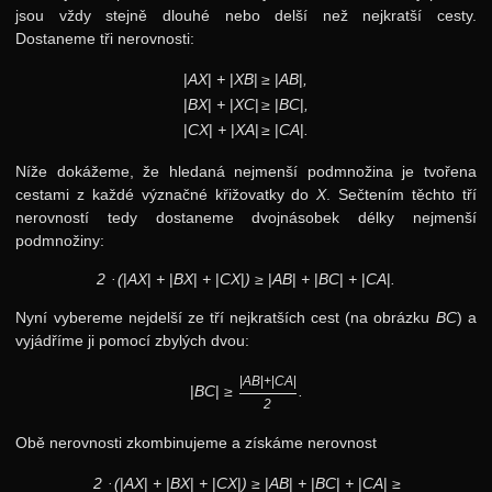
jsou vždy stejně dlouhé nebo delší než nejkratší cesty.
Dostaneme tři nerovnosti:
|
AX
|
+
|
XB
|
≥
|
AB
|
,
|
BX
|
+
|
XC
|
≥
|
BC
|
,
|
CX
|
+
|
XA
|
≥
|
CA
|
.
Níže dokážeme, že hledaná nejmenší podmnožina je tvořena
cestami z každé význačné křižovatky do
X
. Sečtením těchto tří
nerovností tedy dostaneme dvojnásobek délky nejmenší
podmnožiny:
2 · (
|
AX
|
+
|
BX
|
+
|
CX
|
) ≥
|
AB
|
+
|
BC
|
+
|
CA
|
.
Nyní vybereme nejdelší ze tří nejkratších cest (na obrázku
BC
) a
vyjádříme ji pomocí zbylých dvou:
|
AB
|
+
|
CA
|
|
BC
|
≥
.
2
Obě nerovnosti zkombinujeme a získáme nerovnost
2 · (
|
AX
|
+
|
BX
|
+
|
CX
|
) ≥
|
AB
|
+
|
BC
|
+
|
CA
|
≥