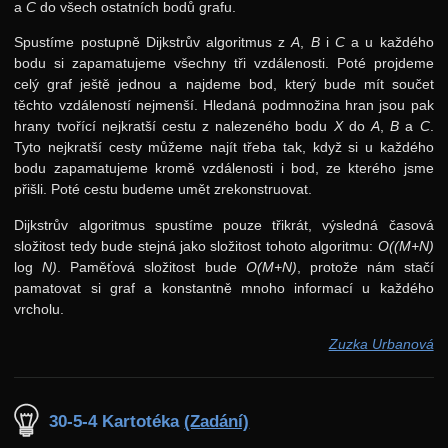
a
C
do všech ostatních bodů grafu.
Spustíme postupně Dijkstrův algoritmus z
A
,
B
i
C
a u každého
bodu si zapamatujeme všechny tři vzdálenosti. Poté projdeme
celý graf ještě jednou a najdeme bod, který bude mít součet
těchto vzdáleností nejmenší. Hledaná podmnožina hran jsou pak
hrany tvořící nejkratší cestu z nalezeného bodu
X
do
A
,
B
a
C
.
Tyto nejkratší cesty můžeme najít třeba tak, když si u každého
bodu zapamatujeme kromě vzdálenosti i bod, ze kterého jsme
přišli. Poté cestu budeme umět zrekonstruovat.
Dijkstrův algoritmus spustíme pouze třikrát, výsledná časová
složitost tedy bude stejná jako složitost tohoto algoritmu:
O((M+N)
log
N)
. Paměťová složitost bude
O(M+N)
, protože nám stačí
pamatovat si graf a konstantně mnoho informací u každého
vrcholu.
Zuzka Urbanová
30-5-4 Kartotéka
(Zadání)