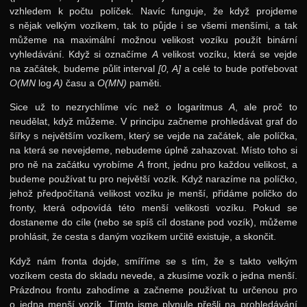
Geometrie
vzhledem k počtu políček. Navíc funguje, že když projdeme
s nějak velkým vozíkem, tak to půjde i se všemi menšími, a tak
Toky v sítích
můžeme na maximální možnou velikost vozíku použít binární
vyhledávání. Když si označíme
A
velikost vozíku, která se vejde
Teorie čísel
na začátek, budeme půlit interval
[0, A]
a celé to bude potřebovat
29. ročník: 16/17
O(MN
log
A)
času a
O(MN)
paměti.
28. ročník: 15/16
Sice už to nezrychlíme víc než o logaritmus
A
, ale proč to
neudělat, když můžeme. V principu začneme prohledávat graf do
27. ročník: 14/15
šířky s největším vozíkem, který se vejde na začátek, ale políčka,
26. ročník: 13/14
na která se nevejdeme, nebudeme úplně zahazovat. Místo toho si
pro ně na začátku vyrobíme
A
front, jednu pro každou velikost, a
25. ročník: 12/13
budeme používat tu pro největší vozík. Když narazíme na políčko,
jehož předpočítaná velikost vozíku je menší, přidáme poličko do
24. ročník: 11/12
fronty, která odpovídá této menší velikosti vozíku. Pokud se
23. ročník: 10/11
dostaneme do cíle (nebo se spíš cíl dostane pod vozík), můžeme
prohlásit, že cesta s daným vozíkem určitě existuje, a skončit.
22. ročník: 09/10
Když nám fronta dojde, smíříme se s tím, že s takto velkým
21. ročník: 08/09
vozíkem cesta do skladu nevede, a zkusíme vozík o jedna menší.
Prázdnou frontu zahodíme a začneme používat tu určenou pro
20. ročník: 07/08
o jedna menší vozík. Tímto jsme plynule přešli na prohledávání