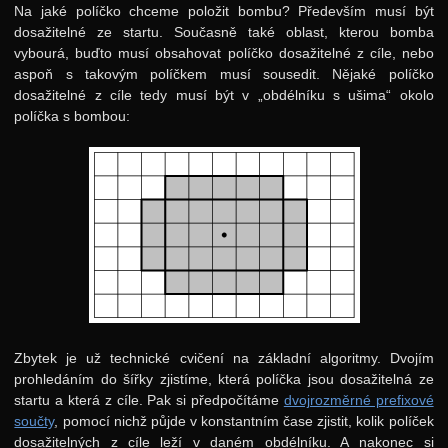
6. ročník: 93/94
Na jaké políčko chceme položit bombu? Především musí být
dosažitelné ze startu. Současně také oblast, kterou bomba
5. ročník: 92/93
vybourá, buďto musí obsahovat políčko dosažitelné z cíle, nebo
4. ročník: 91/92
aspoň s takovým políčkem musí sousedit. Nějaké políčko
dosažitelné z cíle tedy musí být v „obdélníku s ušima“ okolo
3. ročník: 90/91
políčka s bombou:
2. ročník: 89/90
1. ročník: 88/89
0. ročník: 87/88
Síň slávy
Zbytek je už technické cvičení na základní algoritmy. Dvojím
prohledáním do šířky zjistíme, která políčka jsou dosažitelná ze
startu a která z cíle. Pak si předpočítáme
dvojrozměrné prefixové
součty
, pomocí nichž půjde v konstantním čase zjistit, kolik políček
dosažitelných z cíle leží v daném obdélníku. A nakonec si