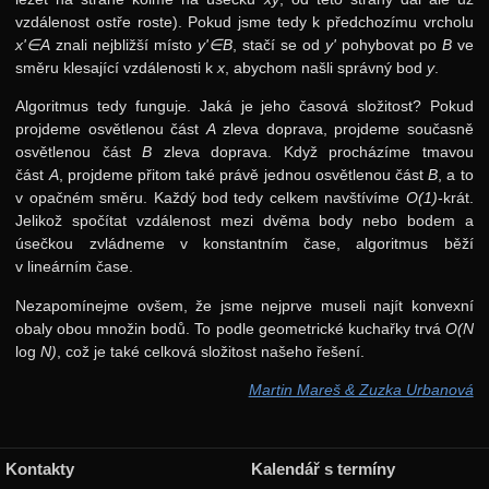
vzdálenost ostře roste). Pokud jsme tedy k předchozímu vrcholu
x'∈A
znali nejbližší místo
y'∈B
, stačí se od
y'
pohybovat po
B
ve
směru klesající vzdálenosti k
x
, abychom našli správný bod
y
.
Algoritmus tedy funguje. Jaká je jeho časová složitost? Pokud
projdeme osvětlenou část
A
zleva doprava, projdeme současně
osvětlenou část
B
zleva doprava. Když procházíme tmavou
část
A
, projdeme přitom také právě jednou osvětlenou část
B
, a to
v opačném směru. Každý bod tedy celkem navštívíme
O(1)
-krát.
Jelikož spočítat vzdálenost mezi dvěma body nebo bodem a
úsečkou zvládneme v konstantním čase, algoritmus běží
v lineárním čase.
Nezapomínejme ovšem, že jsme nejprve museli najít konvexní
obaly obou množin bodů. To podle geometrické kuchařky trvá
O(N
log
N)
, což je také celková složitost našeho řešení.
Martin Mareš & Zuzka Urbanová
Kontakty
Kalendář s termíny