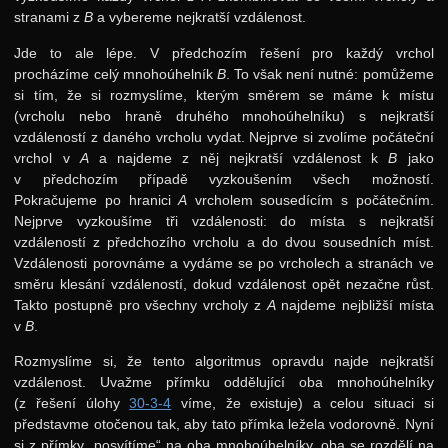
stranami z
B
a vybereme nejkratší vzdálenost.
Jde to ale lépe. V předchozím řešení pro každý vrchol
procházíme celý mnohoúhelník
B
. To však není nutné: pomůžeme
si tím, že si rozmyslíme, kterým směrem se máme k místu
(vrcholu nebo hraně druhého mnohoúhelníku) s nejkratší
vzdáleností z daného vrcholu vydat. Nejprve si zvolíme počáteční
vrchol v
A
a najdeme z něj nejkratší vzdálenost k
B
jako
v předchozím případě vyzkoušením všech možností.
Pokračujeme po hranici
A
vrcholem sousedícím s počátečním.
Nejprve vyzkoušíme tři vzdálenosti: do místa s nejkratší
vzdáleností z předchozího vrcholu a do dvou sousedních míst.
Vzdálenosti porovnáme a vydáme se po vrcholech a stranách ve
směru klesání vzdáleností, dokud vzdálenost opět nezačne růst.
Takto postupně pro všechny vrcholy z
A
najdeme nejbližší místa
v
B
.
Rozmyslíme si, že tento algoritmus opravdu najde nejkratší
vzdálenost. Uvažme přímku oddělující oba mnohoúhelníky
(z řešení úlohy
30-3-4
víme, že existuje) a celou situaci si
představme otočenou tak, aby tato přímka ležela vodorovně. Nyní
si z přímky „posvítíme“ na oba mnohoúhelníky, oba se rozdělí na