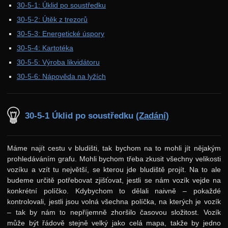
30-5-1: Úklid po soustředku
37. ročník: 24/25
30-5-2: Útěk z trezorů
36. ročník: 23/24
30-5-3: Energetické úspory
30-5-4: Kartotéka
35. ročník: 22/23
30-5-5: Výroba likvidátoru
34. ročník: 21/22
30-5-6: Nápověda na lyžích
33. ročník: 20/21
32. ročník: 19/20
30-5-1 Úklid po soustředku
(Zadání)
31. ročník: 18/19
30. ročník: 17/18
Máme najít cestu v bludišti, tak bychom na to mohli jít nějakým
Zadání 1. série
prohledáváním grafu. Mohli bychom třeba zkusit všechny velikosti
Řešení
vozíku a vzít tu největší, se kterou jde bludiště projít. Na to ale
budeme určitě potřebovat zjišťovat, jestli se nám vozík vejde na
Výsledky
konkrétní políčko. Kdybychom to dělali naivně – pokaždé
kontrolovali, jestli jsou volná všechna políčka, na kterých je vozík
Zadání 2. série
– tak by nám to nepříjemně zhoršilo časovou složitost. Vozík
Řešení
může být řádově stejně velký jako celá mapa, takže by jedno