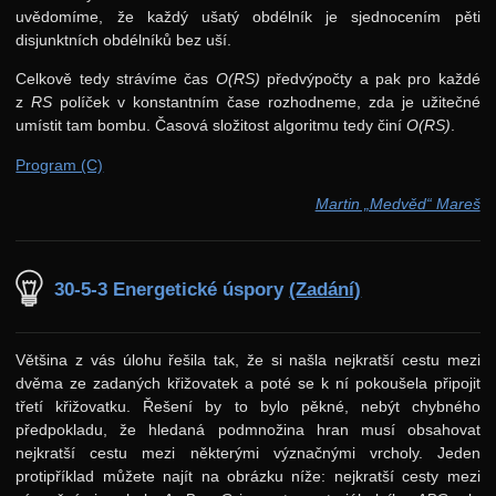
uvědomíme, že každý ušatý obdélník je sjednocením pěti
disjunktních obdélníků bez uší.
Celkově tedy strávíme čas
O(RS)
předvýpočty a pak pro každé
z
RS
políček v konstantním čase rozhodneme, zda je užitečné
umístit tam bombu. Časová složitost algoritmu tedy činí
O(RS)
.
Program (C)
Martin „Medvěd“ Mareš
30-5-3 Energetické úspory
(Zadání)
Většina z vás úlohu řešila tak, že si našla nejkratší cestu mezi
dvěma ze zadaných křižovatek a poté se k ní pokoušela připojit
třetí křižovatku. Řešení by to bylo pěkné, nebýt chybného
předpokladu, že hledaná podmnožina hran musí obsahovat
nejkratší cestu mezi některými význačnými vrcholy. Jeden
protipříklad můžete najít na obrázku níže: nejkratší cesty mezi