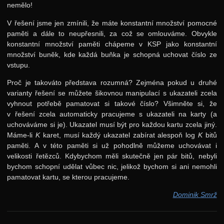
nemělo!
V řešení jsme jen zmínili, že máte konstantní množství pomocné
paměti a dále to neupřesnili, za což se omlouváme. Obvykle
konstantní množství paměti chápeme v KSP jako konstantní
množství buněk, kde každá buňka je schopná uchovat číslo ze
vstupu.
Proč je takováto představa rozumná? Zejména pokud u druhé
varianty řešení se můžete šikovnou manipulací s ukazateli zcela
vyhnout potřebě pamatovat si takové číslo? Všimněte si, že
v řešení zcela automaticky pracujeme s ukazateli na karty (a
uchováváme si je). Ukazatel musí být pro každou kartu zcela jiný.
Máme-li
K
karet, musí každý ukazatel zabírat alespoň
log
K
bitů
paměti. A v této paměti si už pohodlně můžeme uchovávat i
velikosti řetězců. Kdybychom měli skutečně jen pár bitů, nebyli
bychom schopní udělat vůbec nic, jelikož bychom si ani nemohli
pamatovat kartu, se kterou pracujeme.
Dominik Smrž