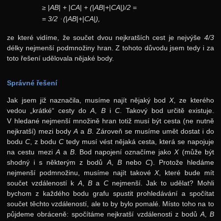
≥
|
AB
|
+
|
CA
|
+ (
|
AB
|
+
|
CA
|
)/2 =
= 3/2 · (
|
AB
|
+
|
CA
|
),
ze které vidíme, že součet dvou nejkratších cest je nejvýše
4/3
délky nejmenší podmnožiny hran. Z tohoto důvodu jsem tedy i za
toto řešení udělovala nějaké body.
Správné řešení
Jak jsem již naznačila, musíme najít nějaký bod
X
, ze kterého
vedou „krátké“ cesty do
A
,
B
i
C
. Takový bod určitě existuje.
V hledané nejmenší množině hran totiž musí být cesta (ne nutně
nejkratší) mezi body
A
a
B
. Zároveň se musíme umět dostat i do
bodu
C
, z bodu
C
tedy musí vést nějaká cesta, která se napojuje
na cestu mezi
A
a
B
. Bod napojení označíme jako
X
(může být
shodný i s některým z bodů
A
,
B
nebo
C
). Protože hledáme
nejmenší podmnožinu, musíme najít takové
X
, které bude mít
součet vzdáleností k
A
,
B
a
C
nejmenší. Jak to udělat? Mohli
bychom z každého bodu grafu spustit prohledávání a spočítat
součet těchto vzdáleností, ale to by bylo pomalé. Místo toho na to
půjdeme obráceně: spočítáme nejkratší vzdálenosti z bodů
A
,
B