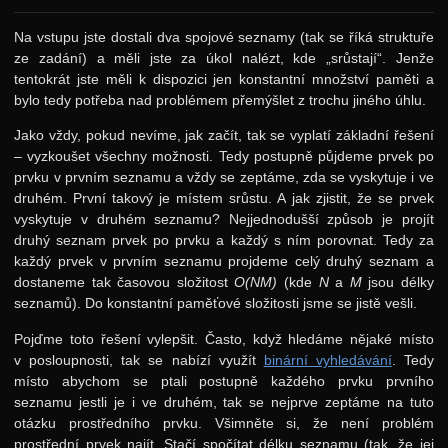
Na vstupu jste dostali dva spojové seznamy (tak se říká struktuře
ze zadání) a měli jste za úkol nalézt, kde „srůstají“. Jenže
tentokrát jste měli k dispozici jen konstantní množství paměti a
bylo tedy potřeba nad problémem přemýšlet z trochu jiného úhlu.
Jako vždy, pokud nevíme, jak začít, tak se vyplatí základní řešení
– vyzkoušet všechny možnosti. Tedy postupně půjdeme prvek po
prvku v prvním seznamu a vždy se zeptáme, zda se vyskytuje i ve
druhém. První takový je místem srůstu. A jak zjistit, že se prvek
vyskytuje v druhém seznamu? Nejjednodušší způsob je projít
druhý seznam prvek po prvku a každý s ním porovnat. Tedy za
každý prvek v prvním seznamu projdeme celý druhý seznam a
dostaneme tak časovou složitost
O(NM)
(kde
N
a
M
jsou délky
seznamů). Do konstantní paměťové složitosti jsme se jistě vešli.
Pojďme toto řešení vylepšit. Často, když hledáme nějaké místo
v posloupnosti, tak se nabízí využít
binární vyhledávání
. Tedy
místo abychom se ptali postupně každého prvku prvního
seznamu jestli je i ve druhém, tak se nejprve zeptáme na tuto
otázku prostředního prvku. Všimněte si, že není problém
prostřední prvek najít. Stačí spočítat délku seznamu (tak, že jej