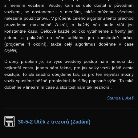
19. ročník: 06/07
s menším vozíkem. Všude, kam se dalo dostat s původním
vozíkem, se dostaneme i s menším, takže můžeme všechno
18. ročník: 05/06
nalezené použít znovu. V průběhu celého algoritmu tento přechod
17. ročník: 04/05
provedeme maximálně
A
-krát, a každý nás bude stát jen
konstantně času. Celkově každé políčko vytáhneme z fronty jen
16. ročník: 03/04
jednou a pokaždé na něm uděláme jen konstantně práce
(projdeme 4 okolní), takže celý algoritmus doběhne v čase
15. ročník: 02/03
O(MN)
.
14. ročník: 01/02
Drobný problém je, že výše uvedený postup nám nemusí dát
13. ročník: 00/01
nejkratší cestu, jenom nám řekne, pro jak velký vozík ještě cesta
existuje. To ale snadno obejdeme tak, že pro ten největší možný
12. ročník: 99/00
vozík spustíme běžné prohledání do šířky popsané výše. To také
11. ročník: 98/99
doběhne v lineárním čase a složitost nám tak nezhorší.
10. ročník: 97/98
Standa Lukeš
9. ročník: 96/97
8. ročník: 95/96
30-5-2 Útěk z trezorů
(Zadání)
7. ročník: 94/95