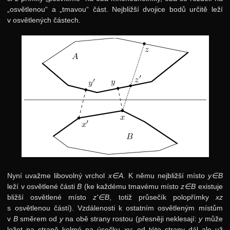
„osvětlenou“ a „tmavou“ část. Nejbližší dvojice bodů určitě leží
v osvětlených částech.
Nyní uvažme libovolný vrchol
x∈A
. K němu nejbližší místo
y∈B
leží v osvětlené části
B
(ke každému tmavému místo
z∈B
existuje
bližší osvětlené místo
z'∈B
, totiž průsečík polopřímky
xz
s osvětlenou částí). Vzdálenosti k ostatním osvětleným místům
v
B
směrem od
y
na obě strany rostou (přesněji neklesají:
y
může
ležet na straně kolmé na úsečku
xy
; od této strany dál ale už