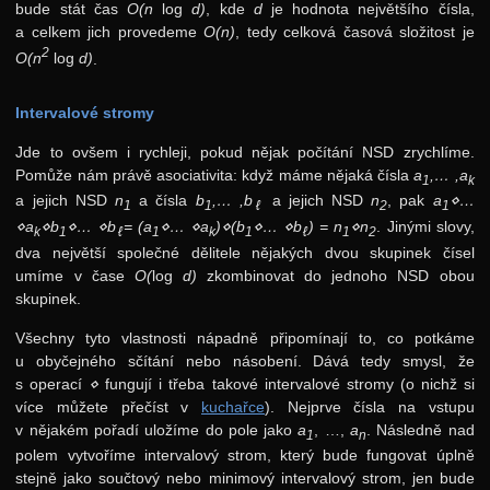
bude stát čas
O(n
log
d)
, kde
d
je hodnota největšího čísla,
a celkem jich provedeme
O(n)
, tedy celková časová složitost je
2
O(n
log
d)
.
Intervalové stromy
Jde to ovšem i rychleji, pokud nějak počítání NSD zrychlíme.
Pomůže nám právě asociativita: když máme nějaká čísla
a
,… ,a
1
k
a jejich NSD
n
a čísla
b
,… ,b
a jejich NSD
n
, pak
a
⋄…
1
1
ℓ
2
1
⋄a
⋄b
⋄… ⋄b
= (a
⋄… ⋄a
)⋄(b
⋄… ⋄b
) = n
⋄n
. Jinými slovy,
k
1
ℓ
1
k
1
ℓ
1
2
dva největší společné dělitele nějakých dvou skupinek čísel
umíme v čase
O(
log
d)
zkombinovat do jednoho NSD obou
skupinek.
Všechny tyto vlastnosti nápadně připomínají to, co potkáme
u obyčejného sčítání nebo násobení. Dává tedy smysl, že
s operací
⋄
fungují i třeba takové intervalové stromy (o nichž si
více můžete přečíst v
kuchařce
). Nejprve čísla na vstupu
v nějakém pořadí uložíme do pole jako
a
, …,
a
. Následně nad
1
n
polem vytvoříme intervalový strom, který bude fungovat úplně
stejně jako součtový nebo minimový intervalový strom, jen bude