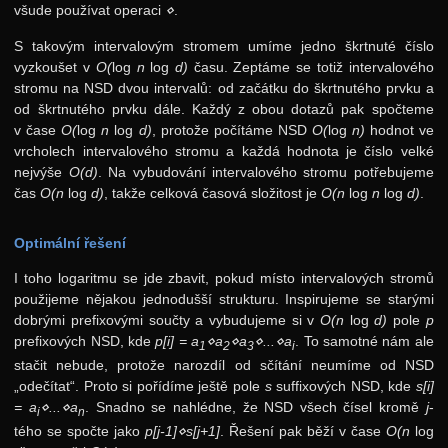
všude používat operaci
⋄
.
S takovým intervalovým stromem umíme jedno škrtnuté číslo
vyzkoušet v
O(
log
n
log
d)
času. Zeptáme se totiž intervalového
stromu na NSD dvou intervalů: od začátku do škrtnutého prvku a
od škrtnutého prvku dále. Každý z obou dotazů pak spočteme
v čase
O(
log
n
log
d)
, protože počítáme NSD
O(
log
n)
hodnot ve
vrcholech intervalového stromu a každá hodnota je číslo velké
nejvýše
O(d)
. Na vybudování intervalového stromu potřebujeme
čas
O(n
log
d)
, takže celková časová složitost je
O(n
log
n
log
d)
.
Optimální řešení
I toho logaritmu se jde zbavit, pokud místo intervalových stromů
použijeme nějakou jednodušší strukturu. Inspirujeme se starými
dobrými prefixovými součty a vybudujeme si v
O(n
log
d)
pole
p
prefixových NSD, kde
p[i] = a
⋄a
⋄a
⋄...⋄a
. To samotné nám ale
1
2
3
i
stačit nebude, protože narozdíl od sčítání neumíme od NSD
„odečítat“. Proto si pořídíme ještě pole
s
suffixových NSD, kde
s[i]
= a
⋄...⋄a
. Snadno se nahlédne, že NSD všech čísel kromě
j
-
i
n
tého se spočte jako
p[j-1]⋄s[j+1]
. Řešení pak běží v čase
O(n
log