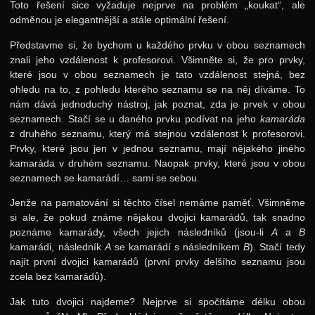
Toto řešení sice vyžaduje nejprve na problém „koukat“, ale
odměnou je elegantnější a stále optimální řešení.
Představme si, že bychom u každého prvku v obou seznamech
znali jeho vzdálenost k profesorovi. Všimněte si, že pro prvky,
které jsou v obou seznamech je tato vzdálenost stejná, bez
ohledu na to, z pohledu kterého seznamu se na něj díváme. To
nám dává jednoduchý nástroj, jak poznat, zda je prvek v obou
seznamech. Stačí se u daného prvku podívat na jeho
kamaráda
z druhého seznamu, který má stejnou vzdálenost k profesorovi.
Prvky, které jsou jen v jednou seznamu, mají nějakého jiného
kamaráda v druhém seznamu. Naopak prvky, které jsou v obou
seznamech se kamarádí… sami se sebou.
Jenže na pamatování si těchto čísel nemáme paměť. Všimněme
si ale, že pokud známe nějakou dvojici kamarádů, tak snadno
poznáme kamarády, všech jejich následníků (jsou-li
A
a
B
kamarádi, následník
A
se kamarádí s následníkem
B
). Stačí tedy
najít první dvojici kamarádů (první prvky delšího seznamu jsou
zcela bez kamarádů).
Jak tuto dvojici najdeme? Nejprve si spočítáme délku obou