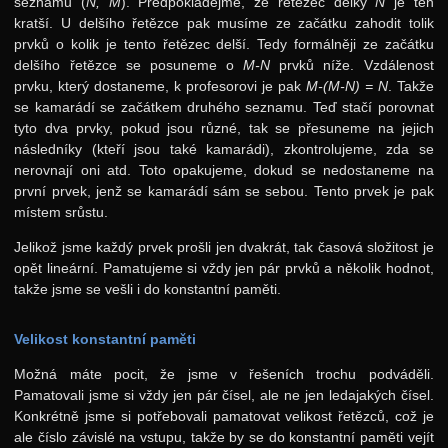
seznamů (
N, M
). Předpokládejme, že řetězec délky
N
je ten
kratší. U delšího řetězce pak musíme ze začátku zahodit tolik
prvků o kolik je tento řetězec delší. Tedy formálněji ze začátku
delšího řetězce se posuneme o
M-N
prvků níže. Vzdálenost
prvku, který dostaneme, k profesorovi je pak
M-(M-N) = N
. Takže
se kamarádí se začátkem druhého seznamu. Teď stačí porovnat
tyto dva prvky, pokud jsou různé, tak se přesuneme na jejich
následníky (kteří jsou také kamarádi), zkontrolujeme, zda se
nerovnají oni atd. Toto opakujeme, dokud se nedostaneme na
první prvek, jenž se kamarádí sám se sebou. Tento prvek je pak
místem srůstu.
Jelikož jsme každý prvek prošli jen dvakrát, tak časová složitost je
opět lineární. Pamatujeme si vždy jen pár prvků a několik hodnot,
takže jsme se vešli i do konstantní paměti.
Velikost konstantní paměti
Možná máte pocit, že jsme v řešeních trochu podváděli.
Pamatovali jsme si vždy jen pár čísel, ale ne jen ledajakých čísel.
Konkrétně jsme si potřebovali pamatovat velikost řetězců, což je
ale číslo závislé na vstupu, takže by se do konstantní paměti vejít