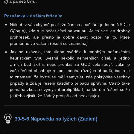
d)
a paměti
O(n)
.
Poznámky k došlým řešením
Někteří z vás chybně psali, že čas na spočítání jednoho NSD je
O(
log
n)
, kde
n
je počet čísel na vstupu. Je to sice jen drobný
prohřešek, ale přesto je dobré dávat pozor na to, které
proměnné ve vašem řešení co znamenají.
Jak se ukázalo, tato úloha sváděla k mnohým nefunkčním
heuristikám typu „vezmi několik nejmenších čísel, a jedno
z nich buď škrtni, nebo prohlaš za GCD celé řady“. Jakmile
vaše řešení obsahuje rozbor mnoha různých případů, často je
to znamení, že byste se měli zamyslet, zda pokrýváte všechny
případy a zda je řešení každého případu správně. Často také
pomáhá zkusit si vymyslet protipříklad, na kterém řešení selže
(a třeba zjistit, že žádný protipříklad neexistuje).
30-5-6 Nápověda na lyžích
(Zadání)