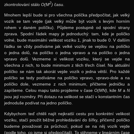
2
zkontrolování stálo
O(M
)
času.
Výsledky
Mnohem lepší bude si pro všechna políčka předpočítat, jak velký
Zadání 3. série
vozík se tam vejde (jak velký může být vozík s levým horním
Řešení
rohem v daném políčku). Půjdeme postupně od spodní strany
zprava. Spodní řádek mapy je jednoduchý: tam, kde je políčko
Výsledky
volné, bude maximální velikost vozíku 1, jinak to bude 0. V dalším
řádku se vždy podíváme jak velké vozíky se vejdou na políčko
Zadání 4. série
o jedna dolů, na políčko o jedna vpravo a na políčko o jedna
Řešení
vpravo dolů. Vezmeme si velikost vozíku, který se vejde na
všechna z nich, to bude minimum z těch třech čísel. Na aktuální
Výsledky
políčko se nám tak akorát vejde vozík o jedna větší. Pro každé
Zadání 5. série
políčko se tedy podíváme na políčko vpravo, vpravo-dole a na
políčko dole, vezmeme z nich minimum, přičteme jedničku a
Řešení
zapíšeme. Celou mapu takto projdeme v čase
O(MN)
, kde
M
a
N
jsou její rozměry. Při dotazu na velikost se stačí v konstantním čas
Výsledky
jednoduše podívat na jedno políčko.
Kuchařky
Kdybychom teď chtěli najít nejkratší cestu pro konkrétní velikost
Základní algoritmy
vozíku, stačí použít běžné prohledávání do šířky, přičemž políčko
budeme považovat za průchozí, pokud se na něj vozík vejde
Binární vyhledávání
(podle toho, co jsme si předpočítali). To stihneme v lineárním čase