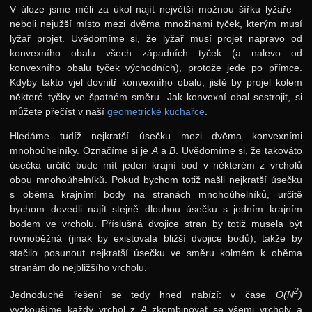
V úloze jsme měli za úkol najít největší možnou šířku lyžaře –
neboli nejužší místo mezi dvěma množinami tyček, kterým musí
lyžař projet. Uvědomíme si, že lyžař musí projet napravo od
konvexního obalu všech západních tyček (a nalevo od
konvexního obalu tyček východních), protože jede po přímce.
Kdyby takto vjel dovnitř konvexního obalu, jistě by projel kolem
některé tyčky ve špatném směru. Jak konvexní obal sestrojit, si
můžete přečíst v naší
geometrické kuchařce
.
Hledáme tudíž nejkratší úsečku mezi dvěma konvexními
mnohoúhelníky. Označíme si je
A
a
B
. Uvědomíme si, že takováto
úsečka určitě bude mít jeden krajní bod v některém z vrcholů
obou mnohoúhelníků. Pokud bychom totiž našli nejkratší úsečku
s oběma krajními body na stranách mnohoúhelníků, určitě
bychom dovedli najít stejně dlouhou úsečku s jedním krajním
bodem ve vrcholu. Příslušná dvojice stran by totiž musela být
rovnoběžná (jinak by existovala bližší dvojice bodů), takže by
stačilo posunout nejkratší úsečku ve směru kolmém k oběma
stranám do nejbližšího vrcholu.
2
Jednoduché řešení se tedy hned nabízí: v čase
O(N
)
vyzkoušíme každý vrchol z
A
zkombinovat se všemi vrcholy a