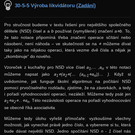
30-5-5 Výroba likvidátoru
(Zadání)
Pro stručnost budeme v textu řešení pro největšího společného
dělitele (NSD) čísel
a
a
b
používat (vymyšlené) značení
a⋄b
. To,
že tato notace připomíná třeba značení operace sčítání nebo
násobení, není náhoda – ve skutečnosti se na
⋄
můžeme dívat
taky jako na nějakou operaci, která vezme dvě čísla a nějak je
„zkombinuje“ do nového.
Vzoreček z kuchařky pro NSD více čísel
a
,… ,a
v této notaci
1
n
můžeme napsat jako
a
⋄(a
⋄(… (a
⋄a
))… )
. Když si
1
2
n-1
n
uvědomíme, jak funguje školní algoritmus na počítání NSD
pomocí prvočíselného rozkladu, zjistíme, že na závorkách, a tedy
i pořadí vyhodnocování operací, nezáleží. Můžeme tedy psát jen
a
⋄a
⋄...⋄a
. Této nezávislosti operace na pořadí vyhodnocování
1
2
n
se obecně říká
asociativita.
Můžeme tedy úlohu vyřešit přímočaře: vyzkoušíme všechny
možnosti, jak vynechat právě jedno číslo, a vybereme si tu, která
bude dávat největší NSD. Jedno spočítání NSD
n - 1
čísel nás