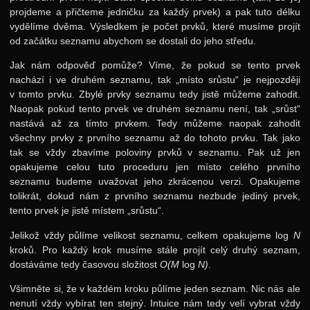
projdeme a přičteme jedničku za každý prvek) a pak tuto délku
vydělíme dvěma. Výsledkem je počet prvků, které musíme projít
od začátku seznamu abychom se dostali do jeho středu.
Jak nám odpověď pomůže? Víme, že pokud se tento prvek
nachází i ve druhém seznamu, tak „místo srůstu“ je nejpozději
v tomto prvku. Zbylé prvky seznamu tedy jistě můžeme zahodit.
Naopak pokud tento prvek ve druhém seznamu není, tak „srůst“
nastává až za tímto prvkem. Tedy můžeme naopak zahodit
všechny prvky z prvního seznamu až do tohoto prvku. Tak jako
tak se vždy zbavíme poloviny prvků v seznamu. Pak už jen
opakujeme celou tuto proceduru jen místo celého prvního
seznamu budeme uvažovat jeho zkrácenou verzi. Opakujeme
tolikrát, dokud nám z prvního seznamu nezbude jediný prvek,
tento prvek je jistě místem „srůstu“.
Jelikož vždy půlíme velikost seznamu, celkem opakujeme
log
N
kroků. Pro každý krok musíme stále projít celý druhý seznam,
dostáváme tedy časovou složitost
O(M
log
N)
.
Všimněte si, že v každém kroku půlíme jeden seznam. Nic nás ale
nenutí vždy vybírat ten stejný. Intuice nám tedy velí vybrat vždy