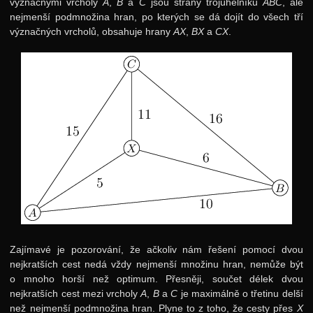
význačnými vrcholy
A
,
B
a
C
jsou strany trojúhelníku
ABC
, ale
nejmenší podmnožina hran, po kterých se dá dojít do všech tří
význačných vrcholů, obsahuje hrany
AX
,
BX
a
CX
.
Zajímavé je pozorování, že ačkoliv nám řešení pomocí dvou
nejkratších cest nedá vždy nejmenší množinu hran, nemůže být
o mnoho horší než optimum. Přesněji, součet délek dvou
nejkratších cest mezi vrcholy
A
,
B
a
C
je maximálně o třetinu delší
než nejmenší podmnožina hran. Plyne to z toho, že cesty přes
X