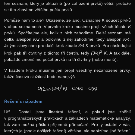
ten seznam, který je aktuálně (po zahození prvků) větší, protože
se tím zbavíme většího počtu prvků.
Pomůže nám to ale? Ukážeme, že ano. Označme
K
součet prvků
v obou seznamech. V prvním kroku musíme projít všech těchto
K
prvků. Spočítejme ale, kolik z nich zahodíme. Delší seznam má
délku alespoň
K/2
a polovinu z něj zahodíme, tedy alespoň
K/4
.
Jinými slovy nám pro další krok zbude
3/4 K
prvků. Pro následující
2
krok pak tři čtvrtiny z těchto tří čtvrtin, tedy
(3/4)
K
. A tak dále,
pokaždé zmenšíme počet prvků na tři čtvrtiny (nebo méně).
V každém kroku musíme jen projít všechny nezahozené prvky,
takže časová složitost bude nanejvýš:
i
O(∑
(3/4)
K) = O(4K) = O(K)
i=0
Řešení s nápadem
Uff… Dostali jsme lineární řešení, a pokud jste zběhlí
v programátorských praktikách a základech matematické analýzy,
tak vám možná přišlo i příjemně přímočaré. Pro ty ostatní z vás,
kterých je (podle došlých řešení) většina, ale nabízíme jiné řešení.