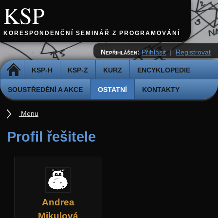
KSP
KORESPONDENČNÍ SEMINÁŘ Z PROGRAMOVÁNÍ
Nepřihlášen:
Přihlásit
|
Registrovat
DOMŮ
KSP-H
KSP-Z
KURZ
ENCYKLOPEDIE
SOUSTŘEDĚNÍ A AKCE
OSTATNÍ
KONTAKTY
Menu
Ostatní
Profil řešitele
Cvičiště
Archiv novinek
API
Profil
Andrea
Účet
Mikulová