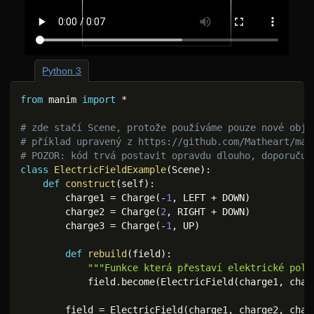
Python 3
from
 manim 
import
*
# zde stačí Scene, protože používáme pouze nové obje
# příklad upravený z https://github.com/Matheart/man
# POZOR: kód trvá postavit opravdu dlouho, doporučuj
class
ElectricFieldExample
(
Scene
)
:
def
construct
(
self
)
:
        charge1 
=
 Charge
(
-
1
,
 LEFT 
+
 DOWN
)
        charge2 
=
 Charge
(
2
,
 RIGHT 
+
 DOWN
)
        charge3 
=
 Charge
(
-
1
,
 UP
)
def
rebuild
(
field
)
:
"""Funkce která přestaví elektrické pole
            field
.
become
(
ElectricField
(
charge1
,
 char
        field 
=
 ElectricField
(
charge1
,
 charge2
,
 char