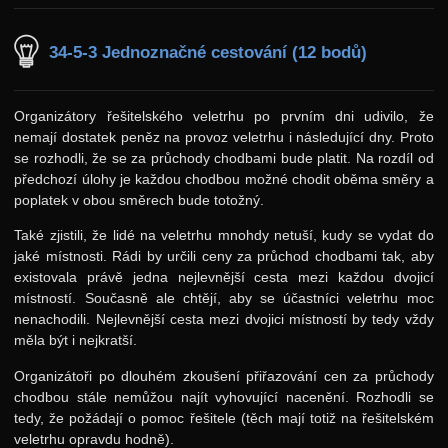
34-5-3 Jednoznačné cestování (12 bodů)
Organizátory řešitelského veletrhu po prvním dni udivilo, že
nemají dostatek peněz na provoz veletrhu i následující dny. Proto
se rozhodli, že se za průchody chodbami bude platit. Na rozdíl od
předchozí úlohy je každou chodbou možné chodit oběma směry a
poplatek v obou směrech bude totožný.
Také zjistili, že lidé na veletrhu mnohdy netuší, kudy se vydat do
jaké místnosti. Rádi by určili ceny za průchod chodbami tak, aby
existovala právě jedna nejlevnější cesta mezi každou dvojicí
místností. Současně ale chtějí, aby se účastníci veletrhu moc
nenachodili. Nejlevnější cesta mezi dvojici místností by tedy vždy
měla být i nejkratší.
Organizátoři po dlouhém zkoušení přiřazování cen za průchody
chodbou stále nemůžou najít vyhovující nacenění. Rozhodli se
tedy, že požádají o pomoc řešitele (těch mají totiž na řešitelském
veletrhu opravdu hodně).