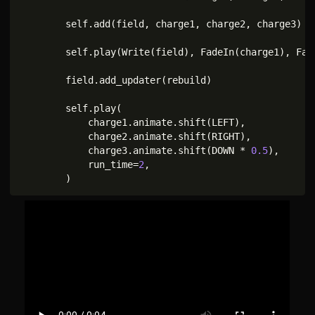
        self
.
add
(
field
,
 charge1
,
 charge2
,
 charge3
)
        self
.
play
(
Write
(
field
)
,
 FadeIn
(
charge1
)
,
 Fad
        field
.
add_updater
(
rebuild
)
        self
.
play
(
            charge1
.
animate
.
shift
(
LEFT
)
,
            charge2
.
animate
.
shift
(
RIGHT
)
,
            charge3
.
animate
.
shift
(
DOWN 
*
0.5
)
,
            run_time
=
2
,
)