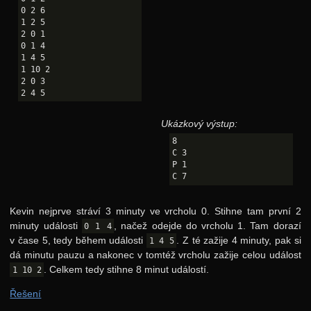
0 2 6

1 2 5

2 0 1

0 1 4

1 4 5

1 10 2

2 0 3

Ukázkový výstup:
8

C 3

P 1

Kevin nejprve stráví 3 minuty ve vrcholu 0. Stihne tam první 2
minuty události
, načež odejde do vrcholu 1. Tam dorazí
0 1 4
v čase 5, tedy během události
. Z té zažije 4 minuty, pak si
1 4 5
dá minutu pauzu a nakonec v tomtéž vrcholu zažije celou událost
. Celkem tedy stihne 8 minut událostí.
1 10 2
Řešení