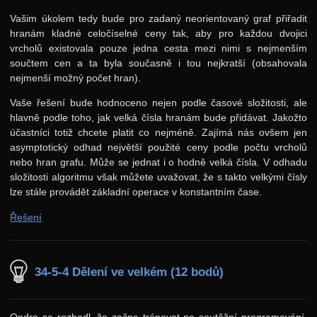
Vašim úkolem tedy bude pro zadaný neorientovaný graf přiřadit
hranám kladné celočíselné ceny tak, aby pro každou dvojici
vrcholů existovala pouze jedna cesta mezi nimi s nejmenším
součtem cen a ta byla současně i tou nejkratší (obsahovala
nejmenší možný počet hran).
Vaše řešení bude hodnoceno nejen podle časové složitosti, ale
hlavně podle toho, jak velká čísla hranám bude přidávat. Jakožto
účastníci totiž chcete platit co nejméně. Zajímá nás ovšem jen
asymptotický odhad největší použité ceny podle počtu vrcholů
nebo hran grafu. Může se jednat i o hodně velká čísla. V odhadu
složitosti algoritmu však můžete uvažovat, že s takto velkými čísly
lze stále provádět základní operace v konstantním čase.
Řešení
34-5-4 Dělení ve velkém (12 bodů)
Ondra se rozhodl, že začne trénovat na soutěžní programování.