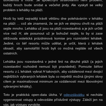
dovolenou u moře. Se společným stravováním není problém,
Výsledky KSP-X
každý hroch bude snídat a večeřet jindy. Ale vyskytl se velký
problém s lehátky na pláži.
33. ročník: 20/21
Hroši by totiž nejraději trávili většinu dne poleháváním v lehátku
32. ročník: 19/20
na pláži … což ale znamená, že se jich ve stejnou chvíli na pláži
31. ročník: 18/19
sejde mnoho. Lehátka už jsou na pláži rozestavěná a je jich určitě
více než
H
, ale posunout už je bohužel nejde, to by si zase
30. ročník: 17/18
stěžovala estetická prázdninová komise pro rozmístění lehátek.
Jediné, co šéf resortu může udělat, je určit, která z lehátek
29. ročník: 16/17
obsadí, aby samotářští hroši byli co možná nejdále od všech
28. ročník: 15/16
ostatních.
27. ročník: 14/15
Lehátka jsou rozestavěná v jedné linii na dlouhé pláži (a jejich
rozestavění rozhodně nemusí být pravidelné). Pomozte šéfovi
26. ročník: 13/14
resortu z
L
lehátek vybrat
H
takových, aby vzdálenost mezi dvojicí
25. ročník: 12/13
nejbližších vybraných lehátek byla co největší možná (jinými slovy
cílem je maximalizovat minimum ze vzdáleností mezi libovolnými
24. ročník: 11/12
vybranými lehátky).
23. ročník: 10/11
Toto je praktická open-data úloha. V
odevzdávátku
si necháte
vygenerovat vstupy a odevzdáte příslušné výstupy. Záleží jen na
22. ročník: 09/10
vás, jak výstupy vyrobíte.