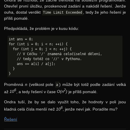
Otevřel první úložku, proskenoval zadání a nakódil řešení. Jenže
ouha, dostal verdikt
, tedy že jeho řešení je
Time Limit Exceeded
příliš pomalé.
Předpokládá, že problém je v kusu kódu:
int ans = 0;

for (int i = 0; i < n; ++i) {

  for (int j = 0; j < n; ++j) {

    // V Céčku '/' znamená celočíselné dělení,

    // tedy totéž co '//' v Pythonu.

    ans += a[i] / a[j];

  }

Proměnná
n
(velikost pole
) může být totiž podle zadání velká
a
6
2
až
10
, a tedy řešení v čase
O(n
)
je příliš pomalé.
Ondra tuší, že by se dalo využít toho, že hodnoty v poli jsou
6
kladná celá čísla menší než
10
, jenže neví jak. Poradíte mu?
Řešení