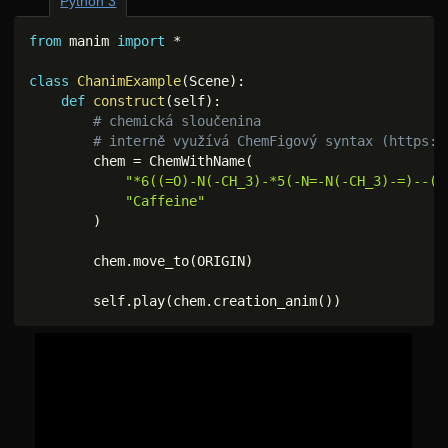
Python 3
from
 manim 
import
*
class
ChanimExample
(
Scene
)
:
def
construct
(
self
)
:
# chemická sloučenina
# interně využívá ChemFigový syntax (https:/
        chem 
=
 ChemWithName
(
"*6((=O)-N(-CH_3)-*5(-N=-N(-CH_3)-=)--(=
"Caffeine"
)
        chem
.
move_to
(
ORIGIN
)
        self
.
play
(
chem
.
creation_anim
(
)
)