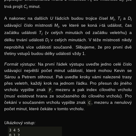
i
i
trvá projít
C
minut.
i
A nakonec na dalších
U
řádcích budou trojice čísel
M
,
T
a
D
i
i
i
udávající číslo místnosti
M
, ve které se koná
i
-tá událost, čas
i
začátku události
T
(v celých minutách od začátku veletrhu) a
i
délku trvání události
D
v celých minutách. V téže místnosti nikdy
i
neprobíhá více událostí současně. Slibujeme, že pro první dvě
třetiny vstupů budou délky událostí vždy 1.
Formát výstupu:
Na první řádek výstupu uveďte jedno celé číslo
udávající největší počet minut událostí, které mohou Kevin se
Sárou a Petrem stihnout. Pak uveďte kroky vámi nalezené trasy
přes veletrh, každý krok na jednom řádku. Pro přesun do jiného
vrcholu vypište znak
, mezeru a pak index cílového vrcholu
P
(musí existovat hrana ze současného do cílového vrcholu). Pro
čekání v současném vrcholu vypište znak
, mezeru a nenulový
C
počet minut, které čekáte v tomto vrcholu.
Ukázkový vstup:
3 4 5

0 1 2
