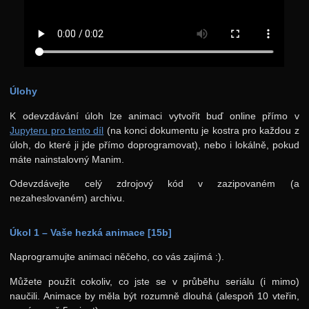
Úlohy
K odevzdávání úloh lze animaci vytvořit buď online přímo v
Jupyteru pro tento díl
(na konci dokumentu je kostra pro každou z
úloh, do které ji jde přímo doprogramovat), nebo i lokálně, pokud
máte nainstalovný Manim.
Odevzdávejte celý zdrojový kód v zazipovaném (a
nezaheslovaném) archivu.
Úkol 1 – Vaše hezká animace [15b]
Naprogramujte animaci něčeho, co vás zajímá :).
Můžete použít cokoliv, co jste se v průběhu seriálu (i mimo)
naučili. Animace by měla být rozumně dlouhá (alespoň 10 vteřin,