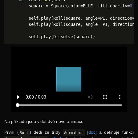
        square 
=
 Square
(
color
=
BLUE
,
 fill_opacity
=
0.7
        self
.
play
(
Roll
(
square
,
 angle
=
PI
,
 direction
=
L
        self
.
play
(
Roll
(
square
,
 angle
=
-
PI
,
 direction
=
        self
.
play
(
Dissolve
(
square
)
)
Na příkladu jsou vidět dvě nové animace.
První (
) dědí ze třídy
[doc]
a definuje funkci
Roll
Animation