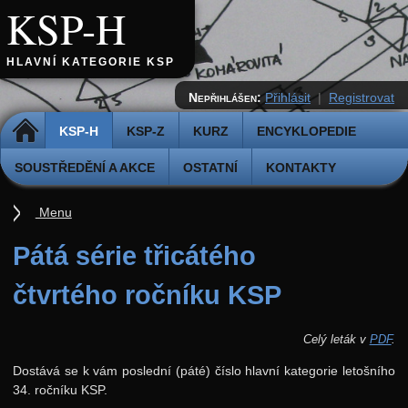
KSP-H
HLAVNÍ KATEGORIE KSP
Nepřihlášen:
Přihlásit
|
Registrovat
DOMŮ
KSP-H
KSP-Z
KURZ
ENCYKLOPEDIE
SOUSTŘEDĚNÍ A AKCE
OSTATNÍ
KONTAKTY
Menu
Úvod
Pátá série třicátého
Pravidla
čtvrtého ročníku KSP
Přihláška k řešení
Odevzdávátko
Celý leták v
PDF
.
Aktuální ročník (38.)
Dostává se k vám poslední (páté) číslo hlavní kategorie letošního
34. ročníku KSP.
Archiv starších ročníků