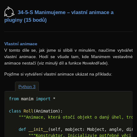
34-5-S Manimujeme – vlastní animace a
pluginy (15 bodů)
Vlastní animace
V tomto díle se, jak jsme si slíbili v minulém, naučíme vytvářet
vlastní animace. Hodí se všude tam, kde Manimem vestavěné
animace nestačí (viz minulý díl a funkce
).
MoveAndFade
Pojďme si vytváření vlastní animace ukázat na příkladu:
Python 3
from
 manim 
import
*
class
Roll
(
Animation
)
:
"""Animace, která otočí objekt o daný úhel, troc
def
__init__
(
self
,
 mobject
:
 Mobject
,
 angle
,
 dire
"""Konstruktor. Inicializuje potřebné věci a