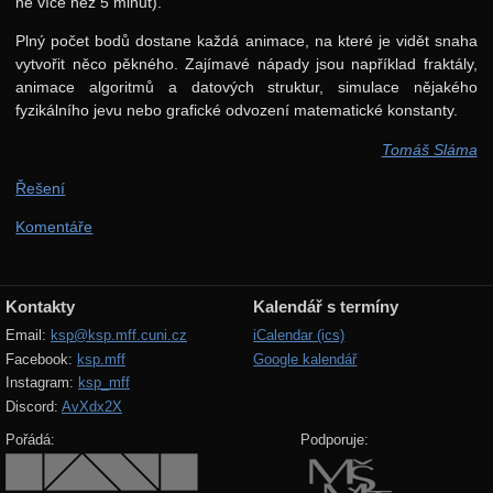
ne více než 5 minut).
Plný počet bodů dostane každá animace, na které je vidět snaha
vytvořit něco pěkného. Zajímavé nápady jsou například fraktály,
animace algoritmů a datových struktur, simulace nějakého
fyzikálního jevu nebo grafické odvození matematické konstanty.
Tomáš Sláma
Řešení
Komentáře
Kontakty
Kalendář s termíny
Email:
ksp@ksp.mff.cuni.cz
iCalendar (ics)
Facebook:
ksp.mff
Google kalendář
Instagram:
ksp_mff
Discord:
AvXdx2X
Pořádá:
Podporuje: