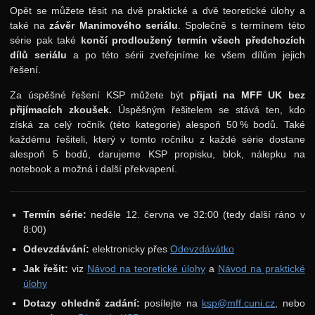
Opět se můžete těsit na dvě praktické a dvě teoretické úlohy a
37. ročník: 24/25
také na
závěr Manimového seriálu
. Společně s termínem této
série pak také
končí prodloužený termín všech předchozích
36. ročník: 23/24
dílů seriálu
a po této sérii zveřejníme ke všem dílům jejich
35. ročník: 22/23
řešení.
34. ročník: 21/22
Za úspěšné řešení KSP můžete být
přijati na MFF UK bez
přijímacích zkoušek.
Úspěšným řešitelem se stává ten, kdo
Zadání 1. série
získá za celý ročník (této kategorie) alespoň 50
% bodů. Také
Řešení
každému řešiteli, který v tomto ročníku z každé série dostane
alespoň 5 bodů, darujeme KSP propisku, blok, nálepku na
Výsledky
notebook a možná i další překvapení.
Zadání 2. série
Řešení
Termín série:
neděle 12. června ve 32:00 (tedy další ráno v
8:00)
Výsledky
Odevzdávání:
elektronicky přes
Odevzdávátko
Výsledky soutěžní úlohy
Jak řešit:
viz
Návod na teoretické úlohy
a
Návod na praktické
Zadání 3. série
úlohy
Dotazy ohledně zadání:
posílejte na
ksp@mff.cuni.cz
, nebo
Řešení