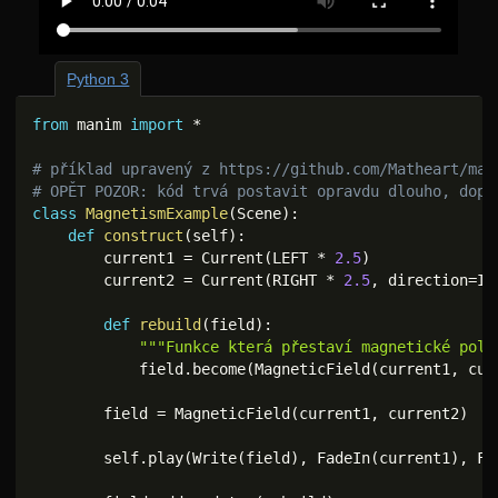
Python 3
from
 manim 
import
*
# příklad upravený z https://github.com/Matheart/man
# OPĚT POZOR: kód trvá postavit opravdu dlouho, dopo
class
MagnetismExample
(
Scene
)
:
def
construct
(
self
)
:
        current1 
=
 Current
(
LEFT 
*
2.5
)
        current2 
=
 Current
(
RIGHT 
*
2.5
,
 direction
=
IN
def
rebuild
(
field
)
:
"""Funkce která přestaví magnetické pole
            field
.
become
(
MagneticField
(
current1
,
 cur
        field 
=
 MagneticField
(
current1
,
 current2
)
        self
.
play
(
Write
(
field
)
,
 FadeIn
(
current1
)
,
 Fa