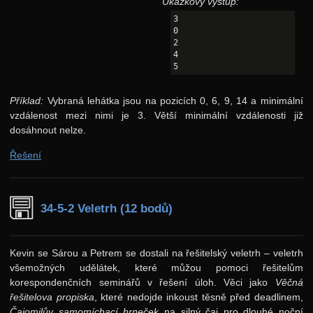
Ukázkový výstup:
8. ročník: 95/96
3

7. ročník: 94/95
0

2

6. ročník: 93/94
4

5. ročník: 92/93
4. ročník: 91/92
Příklad:
Vybraná lehátka jsou na pozicích 0, 6, 9, 14 a minimální
vzdálenost mezi nimi je 3. Větší minimální vzdálenosti již
3. ročník: 90/91
dosáhnout nelze.
2. ročník: 89/90
Řešení
1. ročník: 88/89
0. ročník: 87/88
34-5-2 Veletrh (12 bodů)
Síň slávy
Kevin se Sárou a Petrem se dostali na řešitelský veletrh – veletrh
všemožných udělátek, které můžou pomoci řešitelům
korespondenčních seminářů v řešení úloh. Věci jako
Věčná
řešitelova propiska
, které nedojde inkoust těsně před deadlinem,
Čajomilův samomíchací hrneček
na silný čaj pro dlouhé noční