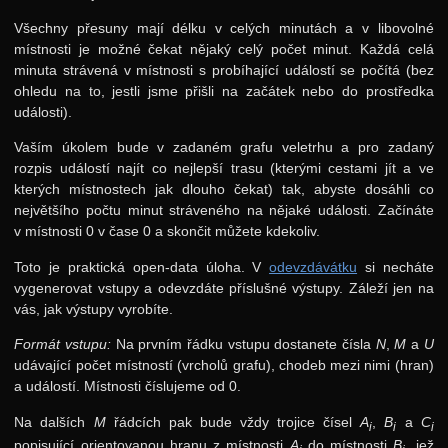
Všechny přesuny mají délku v celých minutách a v libovolné
místnosti je možné čekat nějaký celý počet minut. Každá celá
minuta strávená v místnosti s probíhající událostí se počítá (bez
ohledu na to, jestli jsme přišli na začátek nebo do prostředka
události).
Vaším úkolem bude v zadaném grafu veletrhu a pro zadaný
rozpis událostí najít co nejlepší trasu (kterými cestami jít a ve
kterých místnostech jak dlouho čekat) tak, abyste dosáhli co
největšího počtu minut stráveného na nějaké události. Začínáte
v místnosti 0 v čase 0 a skončit můžete kdekoliv.
Toto je praktická open-data úloha. V
odevzdávátku
si necháte
vygenerovat vstupy a odevzdáte příslušné výstupy. Záleží jen na
vás, jak výstupy vyrobíte.
Formát vstupu:
Na prvním řádku vstupu dostanete čísla
N
,
M
a
U
udávající počet místností (vrcholů grafu), chodeb mezi nimi (hran)
a událostí. Místnosti číslujeme od 0.
Na dalších
M
řádcích pak bude vždy trojice čísel
A
,
B
a
C
i
i
i
popisující orientovanou hranu z místnosti
A
do místnosti
B
, jež