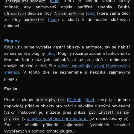
[doc]
, která je scénou volána každý
interpolate_mobject
snímek, aby animovaný objekt patřičně změnila. Druhá
(
) dědí ze třídy
[doc]
(která sama dědí
Dissolve
AnimationGroup
ze třídy
[doc]
) a slouží k definování složených
Animation
animací.
Pluginy
Když už umíme vytvářet vlastní objekty a animace, tak se nabízí
se seznámit s pluginy
[doc]
. Pluginy rozšiřují základní funkcionalitu
Manimu řadou různých způsobů, ať už se jedná o definování
nových objektů a tříd, či o
editor usnadňující vývoj Manimových
animací
. V tomto díle se seznámíme s několika zajímavými
pluginy.
Fyzika
První je plugin
[GitHub]
[doc]
, který (jak jméno
manim-physics
napovídá) přidává objekty pro práci s několika různými odvětvími
fyziky. Instalovat jej můžete přes příkaz
pip install manim-
(v
Jupyter notebooku pro tento díl
již nainstalovaný je).
physics
Zde je několik příkladů zajímavých fyzikálních simulací
vytvořených s pomocí tohoto pluginu: