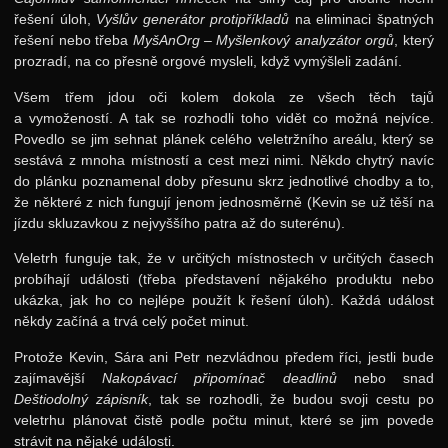
řešení úloh,
Vyšlův generátor protipříkladů
na eliminaci špatných
řešení nebo třeba
MyšAnOrg – Myšlenkový analyzátor orgů
, který
prozradí, na co přesně orgové mysleli, když vymýšleli zadání.
Všem třem jdou oči kolem dokola ze všech těch tajů
a vymožeností. A tak se rozhodli toho vidět co možná nejvíce.
Povedlo se jim sehnat plánek celého veletržního areálu, který se
sestává z mnoha místností a cest mezi nimi. Někdo chytrý navíc
do plánku poznamenal doby přesunu skrz jednotlivé chodby a to,
že některé z nich fungují jenom jednosměrně (Kevin se už těší na
jízdu skluzavkou z nejvyššího patra až do suterénu).
Veletrh funguje tak, že v určitých místnostech v určitých časech
probíhají události (třeba představení nějakého produktu nebo
ukázka, jak ho co nejlépe použít k řešení úloh). Každá událost
někdy začíná a trvá celý počet minut.
Protože Kevin, Sára ani Petr nezvládnou předem říci, jestli bude
zajímavější
Nakopávací připomínač deadlinů
nebo snad
Deštiodolný zápisník
, tak se rozhodli, že budou svoji cestu po
veletrhu plánovat čistě podle počtu minut, které se jim povede
strávit na nějaké události.