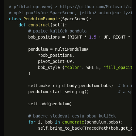
# příklad upravený z https://github.com/Matheart/man
# opět používáme SpaceScene, jelikož animujeme fyzik
class
PendulumExample
(
SpaceScene
)
:
def
construct
(
self
)
:
# pozice kuliček pendula
        bob_positions 
=
[
RIGHT 
*
1.5
+
 UP
,
 RIGHT 
*
1
        pendulum 
=
 MultiPendulum
(
*
bob_positions
,
            pivot_point
=
UP
,
            bob_style
=
{
"color"
:
 WHITE
,
"fill_opacity
)
        self
.
make_rigid_body
(
pendulum
.
bobs
)
# kulič
        pendulum
.
start_swinging
(
)
# a spo
        self
.
add
(
pendulum
)
# budeme sledovat cestu obou kuliček
for
 i
,
 bob 
in
enumerate
(
pendulum
.
bobs
)
:
            self
.
bring_to_back
(
TracedPath
(
bob
.
get_ce