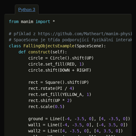
Python 3
from
 manim 
import
*
# příklad z https://github.com/Matheart/manim-physic
# SpaceScene je třída podporující fyzikální interakc
class
FallingObjectsExample
(
SpaceScene
)
:
def
construct
(
self
)
:
        circle 
=
 Circle
(
)
.
shift
(
UP
)
        circle
.
set_fill
(
RED
,
1
)
        circle
.
shift
(
DOWN 
+
 RIGHT
)
        rect 
=
 Square
(
)
.
shift
(
UP
)
        rect
.
rotate
(
PI 
/
4
)
        rect
.
set_fill
(
YELLOW_A
,
1
)
        rect
.
shift
(
UP 
*
2
)
        rect
.
scale
(
0.5
)
        ground 
=
 Line
(
[
-
4
,
-
3.5
,
0
]
,
[
4
,
-
3.5
,
0
]
)
        wall1 
=
 Line
(
[
-
4
,
-
3.5
,
0
]
,
[
-
4
,
3.5
,
0
]
)
        wall2 
=
 Line
(
[
4
,
-
3.5
,
0
]
,
[
4
,
3.5
,
0
]
)