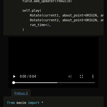
        field
.
add_updater
(
rebuild
)
        self
.
play
(
            Rotate
(
current1
,
 about_point
=
ORIGIN
,
 ang
            Rotate
(
current2
,
 about_point
=
ORIGIN
,
 ang
            run_time
=
2
,
)
Python 3
from
 manim 
import
*