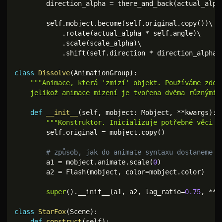
        direction_alpha 
=
 there_and_back
(
actual_alph
        self
.
mobject
.
become
(
self
.
original
.
copy
(
)
)
\

.
rotate
(
actual_alpha 
*
 self
.
angle
)
\

.
scale
(
scale_alpha
)
\

.
shift
(
self
.
direction 
*
 direction_alpha
)
class
Dissolve
(
AnimationGroup
)
:
"""Animace, která 'zmizí' objekt. Používáme zde A
    jelikož animace mizení je tvořena dvěma různými 
def
__init__
(
self
,
 mobject
:
 Mobject
,
**
kwargs
)
:
"""Konstruktor. Inicializuje potřebné věci a
        self
.
original 
=
 mobject
.
copy
(
)
# způsob, jak do animate syntaxu dostaneme a
        a1 
=
 mobject
.
animate
.
scale
(
0
)
        a2 
=
 Flash
(
mobject
,
 color
=
mobject
.
color
)
super
(
)
.
__init__
(
a1
,
 a2
,
 lag_ratio
=
0.75
,
**
k
class
StarFox
(
Scene
)
:
def
construct
(
self
)
: