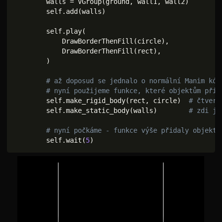
        walls 
=
 VGroup
(
ground
,
 wall1
,
 wall2
)
        self
.
add
(
walls
)
        self
.
play
(
            DrawBorderThenFill
(
circle
)
,
            DrawBorderThenFill
(
rect
)
,
)
# až doposud se jednalo o normální Manim kód
# nyní použijeme funkce, které objektům přid
        self
.
make_rigid_body
(
rect
,
 circle
)
# čtvere
        self
.
make_static_body
(
walls
)
# zdi js
# nyní počkáme - funkce výše přidaly objektů
        self
.
wait
(
5
)