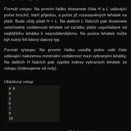
21. ročník: 08/09
Formát vstupu:
Na prvním řádku dostanete čísla
H
a
L
udávající
20. ročník: 07/08
počet hrochů, kteří přijedou, a počet již rozestavěných lehátek na
pláži. Bude vždy platit
H < L
. Na dalších
L
řádcích pak dostanete
19. ročník: 06/07
celočíselné vzdálenosti lehátek od začátku pláže uspořádané od
18. ročník: 05/06
nejbližšího lehátka k nejvzdálenějšímu. Na pozice lehátek může
být nutný 64-bitový datový typ.
17. ročník: 04/05
Formát výstupu:
Na prvním řádku uveďte jedno celé číslo
16. ročník: 03/04
udávající nalezenou minimální vzdálenost mezi vybranými lehátky.
Na dalších
H
řádcích pak vypište indexy vybraných lehátek ze
15. ročník: 02/03
vstupu (indexujeme od nuly).
14. ročník: 01/02
Ukázkový vstup:
13. ročník: 00/01
4 6

12. ročník: 99/00
0

2

11. ročník: 98/99
6

7

10. ročník: 97/98
9

9. ročník: 96/97