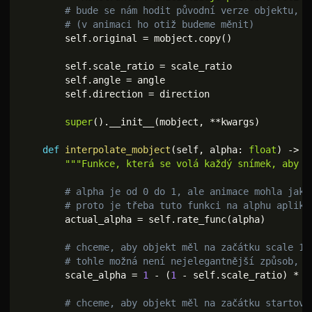
# bude se nám hodit původní verze objektu, k
# (v animaci ho otiž budeme měnit)
        self
.
original 
=
 mobject
.
copy
(
)
        self
.
scale_ratio 
=
 scale_ratio

        self
.
angle 
=
 angle

        self
.
direction 
=
 direction

super
(
)
.
__init__
(
mobject
,
**
kwargs
)
def
interpolate_mobject
(
self
,
 alpha
:
float
)
-
>
N
"""Funkce, která se volá každý snímek, aby s
# alpha je od 0 do 1, ale animace mohla jako
# proto je třeba tuto funkci na alphu apliko
        actual_alpha 
=
 self
.
rate_func
(
alpha
)
# chceme, aby objekt měl na začátku scale 1,
# tohle možná není nejelegantnější způsob, a
        scale_alpha 
=
1
-
(
1
-
 self
.
scale_ratio
)
*
2
# chceme, aby objekt měl na začátku startovn