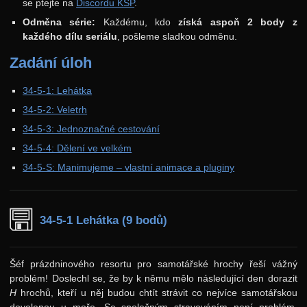
se ptejte na
Discordu KSP
.
Výsledky
Odměna série:
Každému, kdo
získá aspoň 2 body z
každého dílu seriálu
, pošleme sladkou odměnu.
Zadání 4. série
Zadání úloh
Řešení
Výsledky
34-5-1: Lehátka
Zadání 5. série
34-5-2: Veletrh
34-5-3: Jednoznačné cestování
Řešení
34-5-4: Dělení ve velkém
Komentáře
34-5-S: Manimujeme – vlastní animace a pluginy
Výsledky
Kuchařky
34-5-1 Lehátka (9 bodů)
Základní algoritmy
Halda a cesty
Šéf prázdninového resortu pro samotářské hrochy řeší vážný
Vyhledávací stromy
problém! Doslechl se, že by k němu mělo následující den dorazit
H
hrochů, kteří u něj budou chtít strávit co nejvíce samotářskou
Geometrie