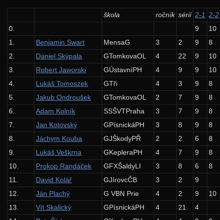
37. ročník: 24/25
škola
ročník
sérií
2-1
2-2
0.
9
10
36. ročník: 23/24
1.
Benjamin Swart
MensaG
3
2
9
8
35. ročník: 22/23
2.
Daniel Skýpala
GTomkovaOL
4
22
9
10
34. ročník: 21/22
3.
Robert Jaworski
GÚstavníPH
4
9
9
10
Zadání 1. série
4.
Lukáš Tomoszek
GTři
4
3
9
8
Řešení
5.
Jakub Ondroušek
GTomkovaOL
2
7
9
8
6.
Adam Kolník
SSŠVTPraha
3
7
9
8
Výsledky
7.
Jan Kotovský
GPísnickáPH
3
8
9
8
Zadání 2. série
8.
Jáchym Kouba
GJŠkodyPŘ
2
2
6
8
Řešení
9.
Lukáš Veškrna
GKepleraPH
4
7
9
8
Výsledky
10.
Prokop Randáček
GFXŠaldyLI
3
8
6
8
11.
David Kolář
GJírovcČB
3
2
9
Výsledky soutěžní úlohy
12.
Ján Plachý
G VBN Prie
4
2
9
10
Zadání 3. série
13.
Vít Skalický
GPísnickáPH
4
21
4
Řešení