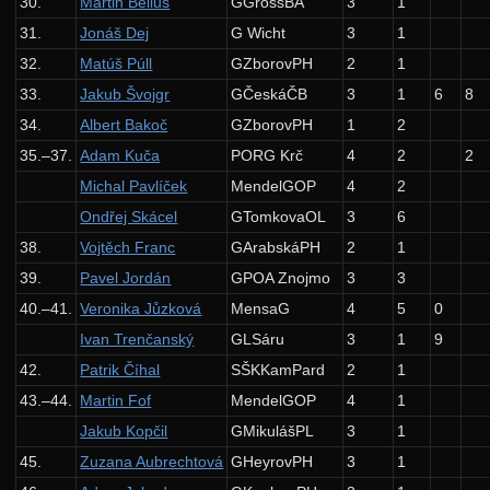
30.
Martin Belluš
GGrössBA
3
1
Výsledky KSP-X
31.
Jonáš Dej
G Wicht
3
1
33. ročník: 20/21
32.
Matúš Púll
GZborovPH
2
1
32. ročník: 19/20
33.
Jakub Švojgr
GČeskáČB
3
1
6
8
34.
Albert Bakoč
GZborovPH
1
2
31. ročník: 18/19
35.–37.
Adam Kuča
PORG Krč
4
2
2
30. ročník: 17/18
Michal Pavlíček
MendelGOP
4
2
29. ročník: 16/17
Ondřej Skácel
GTomkovaOL
3
6
28. ročník: 15/16
38.
Vojtěch Franc
GArabskáPH
2
1
27. ročník: 14/15
39.
Pavel Jordán
GPOA Znojmo
3
3
40.–41.
Veronika Jůzková
MensaG
4
5
0
26. ročník: 13/14
Ivan Trenčanský
GLSáru
3
1
9
25. ročník: 12/13
42.
Patrik Číhal
SŠKKamPard
2
1
24. ročník: 11/12
43.–44.
Martin Fof
MendelGOP
4
1
23. ročník: 10/11
Jakub Kopčil
GMikulášPL
3
1
45.
Zuzana Aubrechtová
GHeyrovPH
3
1
22. ročník: 09/10