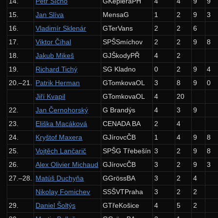
14.
Petr Šícho
GKepleraPH
4
4
9
9
Výsledky
15.
Jan Slíva
MensaG
1
2
9
3
Zadání 4. série
16.
Vladimír Sklenár
GTerVans
2
2
6
17.
Viktor Číhal
SPŠSmíchov
2
2
9
8
Řešení
18.
Jakub Mikeš
GJŠkodyPŘ
4
2
Výsledky
19.
Richard Tichý
SG Kladno
0
2
9
4
Zadání 5. série
20.–21.
Patrik Herman
GTomkovaOL
3
8
9
0
Řešení
Jiří Kvapil
GTomkovaOL
4
20
Komentáře
22.
Jan Černohorský
G Brandýs
4
3
9
23.
Eliška Macáková
CENADA BA
2
4
Výsledky
24.
Kryštof Maxera
GJírovcČB
1
4
9
8
Kuchařky
25.
Vojtěch Lančarič
SPŠG Třebešín
3
2
9
8
Základní algoritmy
26.
Alex Olivier Michaud
GJírovcČB
3
2
9
3
Halda a cesty
27.–28.
Matúš Duchyňa
GGrössBA
3
2
4
Nikolay Fomichev
SSŠVTPraha
3
2
2
Vyhledávací stromy
29.
Daniel Šoltýs
GTřeKošice
4
5
2
Geometrie