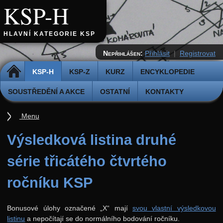
KSP-H
HLAVNÍ KATEGORIE KSP
Nepřihlášen:
Přihlásit
|
Registrovat
DOMŮ
KSP-H
KSP-Z
KURZ
ENCYKLOPEDIE
SOUSTŘEDĚNÍ A AKCE
OSTATNÍ
KONTAKTY
Menu
Úvod
Výsledková listina druhé
Pravidla
série třicátého čtvrtého
Přihláška k řešení
ročníku KSP
Odevzdávátko
Aktuální ročník (38.)
Bonusové úlohy označené „X“ mají
svou vlastní výsledkovou
listinu
a nepočítají se do normálního bodování ročníku.
Archiv starších ročníků