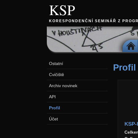
KSP
KORESPONDENČNÍ SEMINÁŘ Z PROG
DOMŮ
Ostatní
Profil
Cvičiště
Archiv novinek
API
Profil
Účet
KSP-
Celke