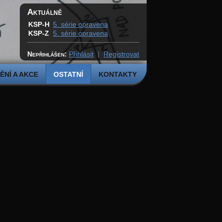
Aktuálně
KSP-H
5. série opravena
KSP-Z
5. série opravena
Nepřihlášen:
Přihlásit
|
Registrovat
NÍ A AKCE
OSTATNÍ
KONTAKTY