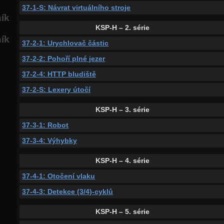
37-1-S: Návrat virtuálního stroje
ník
KSP-H – 2. série
ník
37-2-1: Urychlovač částic
37-2-2: Pohoří plné jezer
37-2-4: HTTP bludiště
37-2-S: Lexery útočí
KSP-H – 3. série
37-3-1: Robot
37-3-4: Výhybky
KSP-H – 4. série
37-4-1: Otočení vlaku
37-4-3: Detekce (3/4)-cyklů
KSP-H – 5. série