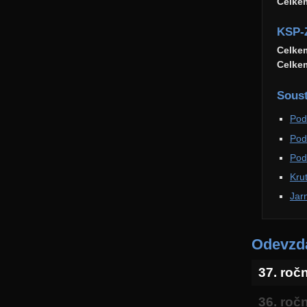
Celke
KSP-
Celke
Celke
Soust
Pod
Pod
Pod
Kru
Jar
Odevzda
37. roč
36. roč