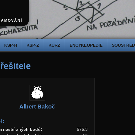
RAMOVÁNÍ
KSP-H
KSP-Z
KURZ
ENCYKLOPEDIE
SOUSTŘEDĚ
 řešitele
Albert Bakoč
H:
m nasbíraných bodů:
576.3