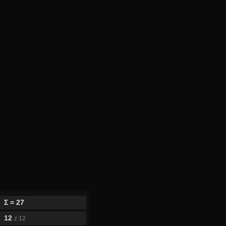
Σ = 27
12
z 12