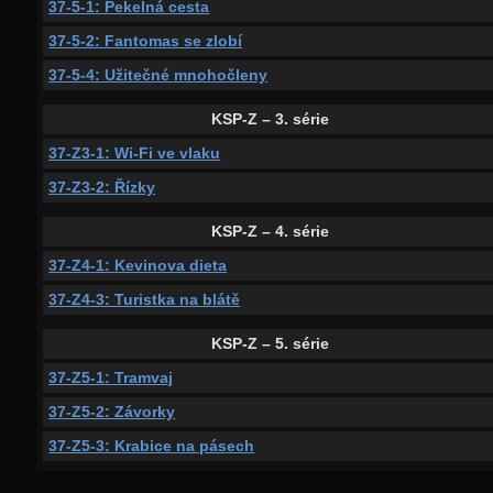
37-5-1: Pekelná cesta
37-5-2: Fantomas se zlobí
37-5-4: Užitečné mnohočleny
KSP-Z – 3. série
37-Z3-1: Wi-Fi ve vlaku
37-Z3-2: Řízky
KSP-Z – 4. série
37-Z4-1: Kevinova dieta
37-Z4-3: Turistka na blátě
KSP-Z – 5. série
37-Z5-1: Tramvaj
37-Z5-2: Závorky
37-Z5-3: Krabice na pásech