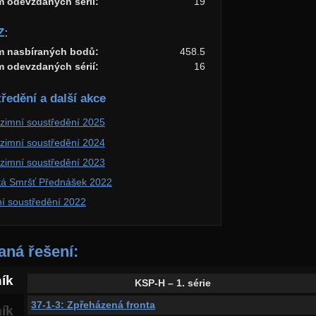
m odevzdaných sérií:
19
Z:
m nasbíraných bodů:
458.5
m odevzdaných sérií:
16
ředění a další akce
zimní soustředění 2025
zimní soustředění 2024
zimní soustředění 2023
tá Smršť Přednášek 2022
ní soustředění 2022
ná řešení:
ník
KSP-H – 1. série
37-1-3: Zpřeházená fronta
ník