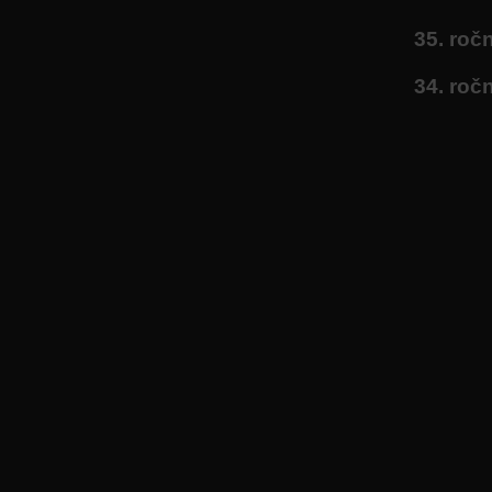
35. roč
34. roč