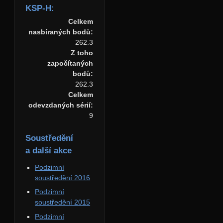
KSP-H:
Celkem
nasbíraných bodů:
262.3
Z toho
započítaných
bodů:
262.3
Celkem
odevzdaných sérií:
9
Soustředění
a další akce
Podzimní
soustředění 2016
Podzimní
soustředění 2015
Podzimní