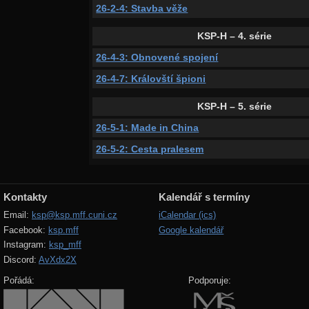
26-2-4: Stavba věže
KSP-H – 4. série
26-4-3: Obnovené spojení
26-4-7: Královští špioni
KSP-H – 5. série
26-5-1: Made in China
26-5-2: Cesta pralesem
Kontakty
Kalendář s termíny
Email:
ksp@ksp.mff.cuni.cz
iCalendar (ics)
Facebook:
ksp.mff
Google kalendář
Instagram:
ksp_mff
Discord:
AvXdx2X
Pořádá:
Podporuje: