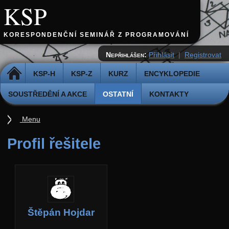
KSP
KORESPONDENČNÍ SEMINÁŘ Z PROGRAMOVÁNÍ
Nepřihlášen:
Přihlásit
|
Registrovat
DOMŮ
KSP-H
KSP-Z
KURZ
ENCYKLOPEDIE
SOUSTŘEDĚNÍ A AKCE
OSTATNÍ
KONTAKTY
Menu
Ostatní
Profil řešitele
Cvičiště
Archiv novinek
API
Profil
Štěpán Hojdar
Účet