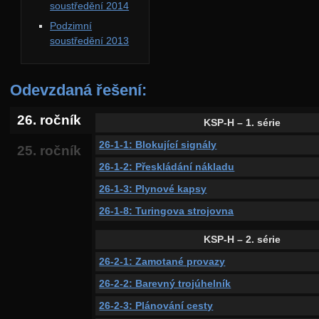
soustředění 2014
Podzimní
soustředění 2013
Odevzdaná řešení:
26. ročník
KSP-H – 1. série
26-1-1: Blokující signály
25. ročník
26-1-2: Přeskládání nákladu
26-1-3: Plynové kapsy
26-1-8: Turingova strojovna
KSP-H – 2. série
26-2-1: Zamotané provazy
26-2-2: Barevný trojúhelník
26-2-3: Plánování cesty