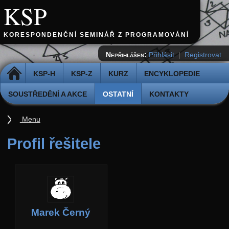
KSP
KORESPONDENČNÍ SEMINÁŘ Z PROGRAMOVÁNÍ
Nepřihlášen:
Přihlásit
|
Registrovat
DOMŮ
KSP-H
KSP-Z
KURZ
ENCYKLOPEDIE
SOUSTŘEDĚNÍ A AKCE
OSTATNÍ
KONTAKTY
Menu
Ostatní
Profil řešitele
Cvičiště
Archiv novinek
API
Profil
Marek Černý
Účet