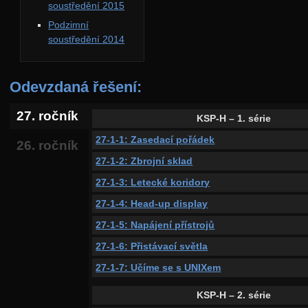
soustředění 2015
Podzimní
soustředění 2014
Odevzdaná řešení:
27. ročník
KSP-H – 1. série
27-1-1: Zasedací pořádek
26. ročník
27-1-2: Zbrojní sklad
27-1-3: Letecké koridory
27-1-4: Head-up display
27-1-5: Napájení přístrojů
27-1-6: Přistávací světla
27-1-7: Učíme se s UNIXem
KSP-H – 2. série