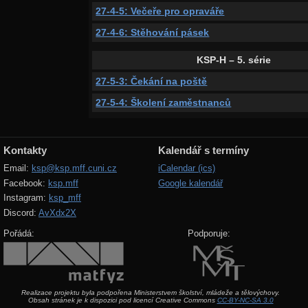
27-4-5: Večeře pro opraváře
27-4-6: Stěhování pásek
KSP-H – 5. série
27-5-3: Čekání na poště
27-5-4: Školení zaměstnanců
Kontakty
Kalendář s termíny
Email:
ksp@ksp.mff.cuni.cz
iCalendar (ics)
Facebook:
ksp.mff
Google kalendář
Instagram:
ksp_mff
Discord:
AvXdx2X
Pořádá:
Podporuje:
Realizace projektu byla podpořena Ministerstvem školství, mládeže a tělovýchovy.
Obsah stránek je k dispozici pod licencí Creative Commons
CC-BY-NC-SA 3.0