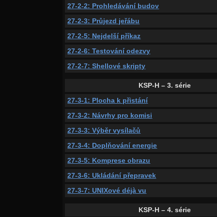
27-2-2: Prohledávání budov
27-2-3: Průjezd jeřábu
27-2-5: Nejdelší příkaz
27-2-6: Testování odezvy
27-2-7: Shellové skripty
KSP-H – 3. série
27-3-1: Plocha k přistání
27-3-2: Návrhy pro komisi
27-3-3: Výběr vysílačů
27-3-4: Doplňování energie
27-3-5: Komprese obrazu
27-3-6: Ukládání přepravek
27-3-7: UNIXové déjà vu
KSP-H – 4. série