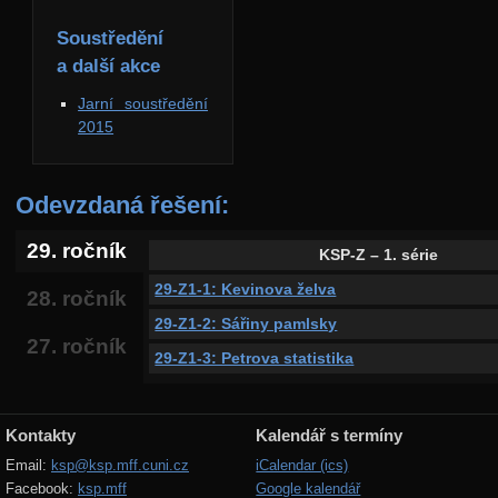
Soustředění
a další akce
Jarní soustředění
2015
Odevzdaná řešení:
29. ročník
KSP-Z – 1. série
29-Z1-1: Kevinova želva
28. ročník
29-Z1-2: Sářiny pamlsky
27. ročník
29-Z1-3: Petrova statistika
Kontakty
Kalendář s termíny
Email:
ksp@ksp.mff.cuni.cz
iCalendar (ics)
Facebook:
ksp.mff
Google kalendář