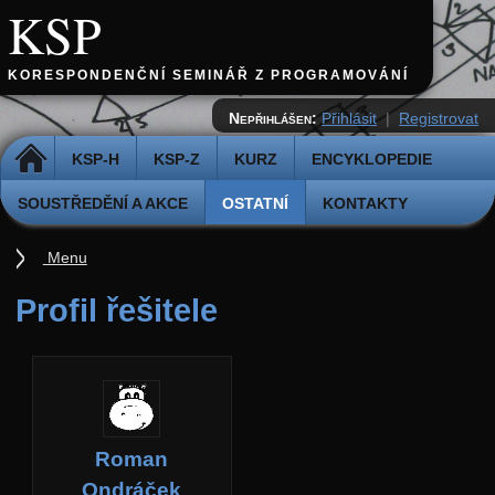
KSP
KORESPONDENČNÍ SEMINÁŘ Z PROGRAMOVÁNÍ
Nepřihlášen:
Přihlásit
|
Registrovat
DOMŮ
KSP-H
KSP-Z
KURZ
ENCYKLOPEDIE
SOUSTŘEDĚNÍ A AKCE
OSTATNÍ
KONTAKTY
Menu
Ostatní
Profil řešitele
Cvičiště
Archiv novinek
API
Profil
Roman
Účet
Ondráček