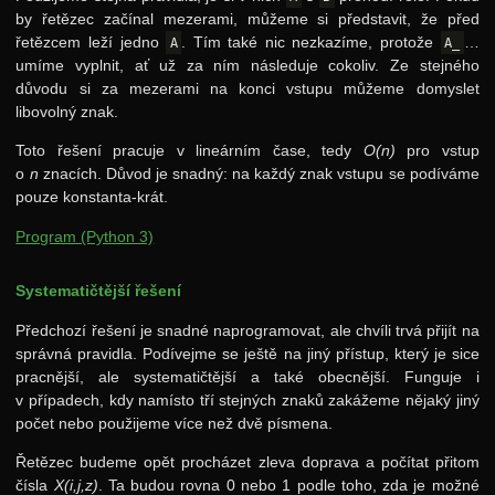
by řetězec začínal mezerami, můžeme si představit, že před
řetězcem leží jedno
. Tím také nic nezkazíme, protože
…
A
A_
umíme vyplnit, ať už za ním následuje cokoliv. Ze stejného
důvodu si za mezerami na konci vstupu můžeme domyslet
libovolný znak.
Toto řešení pracuje v lineárním čase, tedy
O(n)
pro vstup
o
n
znacích. Důvod je snadný: na každý znak vstupu se podíváme
pouze konstanta-krát.
Program (Python 3)
Systematičtější řešení
Předchozí řešení je snadné naprogramovat, ale chvíli trvá přijít na
správná pravidla. Podívejme se ještě na jiný přístup, který je sice
pracnější, ale systematičtější a také obecnější. Funguje i
v případech, kdy namísto tří stejných znaků zakážeme nějaký jiný
počet nebo použijeme více než dvě písmena.
Řetězec budeme opět procházet zleva doprava a počítat přitom
čísla
X(i,j,z)
. Ta budou rovna 0 nebo 1 podle toho, zda je možné