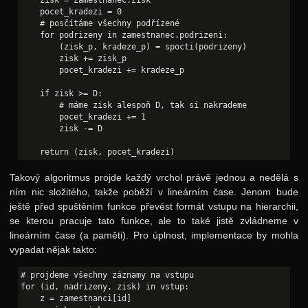
    pocet_kradezi = 0

    # posčítáme všechny podřízené

    for podrizeny in zamestnanec.podrizeni:

    	(zisk_p, kradeze_p) = spocti(podrizeny)

    	zisk += zisk_p

    	pocet_kradezi += kradeze_p

    if zisk >= D:

    	# máme zisk alespoň D, tak si nakrademe

    	pocet_kradezi += 1

    	zisk -= D

Takový algoritmus projde každý vrchol právě jednou a nedělá s
ním nic složitého, takže poběží v lineárním čase. Jenom bude
ještě před spuštěním funkce převést formát vstupu na hierarchii,
se kterou pracuje tato funkce, ale to také jistě zvládneme v
lineárním čase (a paměti). Pro úplnost, implementace by mohla
vypadat nějak takto:
# projdeme všechny záznamy na vstupu

for (id, nadrizeny, zisk) in vstup:

    z = zamestnanci[id]
