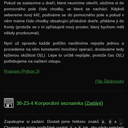
Pokud se zastavíme u dveří, které neumíme otevřít, uložíme si do
pomocného pole číslo chodby, ve které se nachází. Kdykoli
sebereme nový klíč, podíváme se do pomocného pole a pokud v
něm máme číslo chodby obsahující příslušné dveře, přidáme ji do
fronty (protože se v ní zpřístupnil nový prostor, který bychom měli
někdy prozkoumat).
Nyní už opravdu každé políčko navštívíme nejvýše jednou a
provedeme na něm konstantní množství operací, dostáváme tedy
kýženou složitost
O(L)
. Lépe to určitě nepůjde, protože čas
O(L)
potřebujeme na načtení vstupu.
Program (Python 3)
Filip Štědronský
30-Z3-4 Korporátní seznamka
(Zadání)
Zopakujme si zadání: Dostali jsme řetězec znaků
,
a
.
A
B
_
Chceme na místa podtržítek vyplnit
a
tak, aby nikdy neležela
A
B