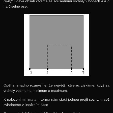
(a-b)
udává obsah čtverce se sousedními vrcholy v bodech
a
a
b
na číselné ose:
Opět si snadno rozmyslíte, že největší čtverec získáme, když za
vrcholy vezmeme minimum a maximum.
K nalezení minima a maxima nám stačí jednou projít seznam, což
zvládneme v lineárním čase.