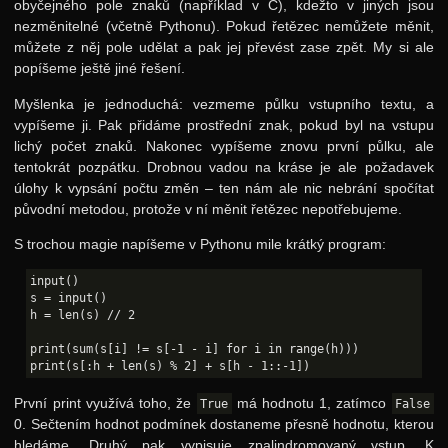
obyčejného pole znaků (například v C), kdežto v jiných jsou
nezměnitelné (včetně Pythonu). Pokud řetězec nemůžete měnit,
můžete z něj pole udělat a pak jej převést zase zpět. My si ale
popíšeme ještě jiné řešení.
Myšlenka je jednoduchá: vezmeme půlku vstupního textu, a
vypíšeme ji. Pak přidáme prostřední znak, pokud byl na vstupu
lichý počet znaků. Nakonec vypíšeme znovu první půlku, ale
tentokrát pozpátku. Drobnou vadou na kráse je ale požadavek
úlohy k vypsání počtu změn – ten nám ale nic nebrání spočítat
původní metodou, protože v ní měnit řetězec nepotřebujeme.
S trochou magie napíšeme v Pythonu mile krátký program:
input()

s = input()

h = len(s) // 2

print(sum(s[i] != s[-1 - i] for i in range(h)))

První print využívá toho, že
má hodnotu 1, zatímco
True
False
0. Sečtením hodnot podmínek dostaneme přesně hodnotu, kterou
hledáme. Druhý pak vypisuje zpalindromovaný vstup. K