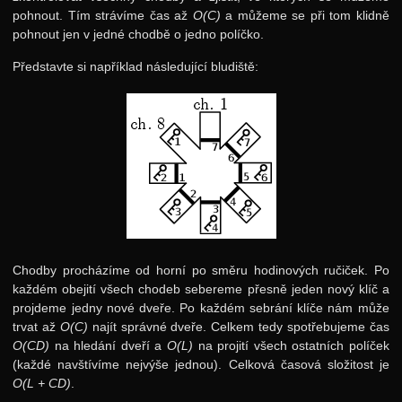
pohnout. Tím strávíme čas až
O(C)
a můžeme se při tom klidně
pohnout jen v jedné chodbě o jedno políčko.
Představte si například následující bludiště:
Chodby procházíme od horní po směru hodinových ručiček. Po
každém obejití všech chodeb sebereme přesně jeden nový klíč a
projdeme jedny nové dveře. Po každém sebrání klíče nám může
trvat až
O(C)
najít správné dveře. Celkem tedy spotřebujeme čas
O(CD)
na hledání dveří a
O(L)
na projití všech ostatních políček
(každé navštívíme nejvýše jednou). Celková časová složitost je
O(L + CD)
.