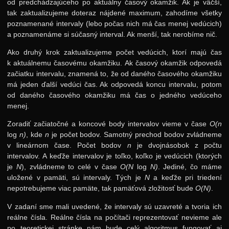
od predchádzajúceho po aktuálny časový okamžik. Ak je väčší,
tak zaktualizujeme doteraz nájdené maximum, zahodíme všetky
poznamenané intervaly (lebo počas nich má čas menej vedúcich)
a poznamenáme si súčasný interval. Ak menší, tak nerobíme nič.
Ako druhý krok zaktualizujeme počet vedúcich, ktorí majú čas
k aktuálnemu časovému okamžiku. Ak časový okamžik odpovedá
začiatku intervalu, znamená to, že od daného časového okamžiku
má jeden ďalší vedúci čas. Ak odpovedá koncu intervalu, potom
od daného časového okamžiku má čas o jedného vedúceho
menej.
Zoradiť začiatočné a koncové body intervalov vieme v čase
O(n
log
n)
, kde
n
je počet bodov. Samotný prechod bodov zvládneme
v lineárnom čase. Počet bodov
n
je dvojnásobok z počtu
intervalov. A keďže intervalov je toľko, koľko je vedúcich (ktorých
je
N
), zvládneme to celé v čase
O(N
log
N)
. Jediné, čo máme
uložené v pamäti, sú intervaly. Tých je
N
a keďže pri triedení
nepotrebujeme viac pamäte, tak pamäťová zložitosť bude
O(N)
.
V zadaní sme mali uvedené, že intervaly sú uzavreté a tvoria ich
reálne čísla. Reálne čísla na počítači reprezentovať nevieme ale
po teoretickej stránke nám bude celý algoritmus fungovať aj