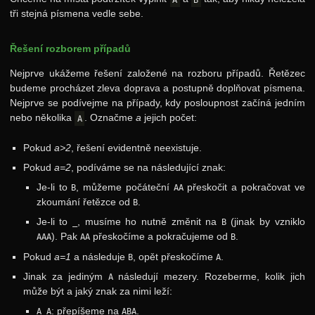
tři stejná písmena vedle sebe.
Řešení rozborem případů
Nejprve ukážeme řešení založené na rozboru případů. Řetězec
budeme procházet zleva doprava a postupně doplňovat písmena.
Nejprve se podívejme na případy, kdy posloupnost začíná jedním
nebo několika
. Označme
a
jejich počet:
A
Pokud
a>2
, řešení evidentně neexistuje.
Pokud
a=2
, podíváme se na následující znak:
Je-li to
, můžeme počáteční
přeskočit a pokračovat ve
B
AA
zkoumání řetězce od
.
B
Je-li to
, musíme ho nutně změnit na
(jinak by vzniklo
_
B
). Pak
přeskočíme a pokračujeme od
.
AAA
AA
B
Pokud
a=1
a následuje
, opět přeskočíme
.
B
A
Jinak za jediným
následují mezery. Rozeberme, kolik jich
A
může být a jaký znak za nimi leží:
: přepíšeme na
.
A_A
ABA