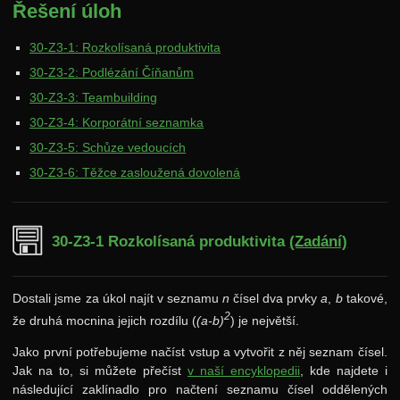
Řešení úloh
Archiv starších ročníků
30-Z3-1: Rozkolísaná produktivita
37. ročník: 24/25
30-Z3-2: Podlézání Číňanům
36. ročník: 23/24
30-Z3-3: Teambuilding
35. ročník: 22/23
30-Z3-4: Korporátní seznamka
34. ročník: 21/22
30-Z3-5: Schůze vedoucích
30-Z3-6: Těžce zasloužená dovolená
33. ročník: 20/21
32. ročník: 19/20
31. ročník: 18/19
30-Z3-1 Rozkolísaná produktivita
(Zadání)
30. ročník: 17/18
Dostali jsme za úkol najít v seznamu
n
čísel dva prvky
a
,
b
takové,
Zadání 1. série
2
že druhá mocnina jejich rozdílu (
(a-b)
) je největší.
Řešení
Jako první potřebujeme načíst vstup a vytvořit z něj seznam čísel.
Výsledky
Jak na to, si můžete přečíst
v naší encyklopedii
, kde najdete i
následující zaklínadlo pro načtení seznamu čísel oddělených
Zadání 2. série