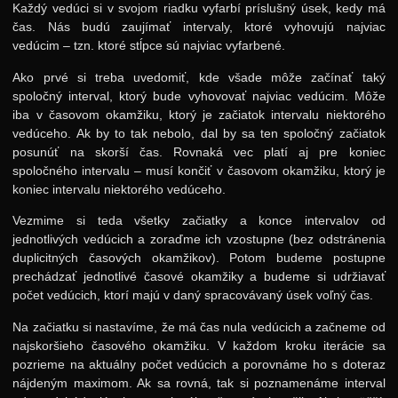
Každý vedúci si v svojom riadku vyfarbí príslušný úsek, kedy má
čas. Nás budú zaujímať intervaly, ktoré vyhovujú najviac
vedúcim – tzn. ktoré stĺpce sú najviac vyfarbené.
Ako prvé si treba uvedomiť, kde všade môže začínať taký
spoločný interval, ktorý bude vyhovovať najviac vedúcim. Môže
iba v časovom okamžiku, ktorý je začiatok intervalu niektorého
vedúceho. Ak by to tak nebolo, dal by sa ten spoločný začiatok
posunúť na skorší čas. Rovnaká vec platí aj pre koniec
spoločného intervalu – musí končiť v časovom okamžiku, ktorý je
koniec intervalu niektorého vedúceho.
Vezmime si teda všetky začiatky a konce intervalov od
jednotlivých vedúcich a zoraďme ich vzostupne (bez odstránenia
duplicitných časových okamžikov). Potom budeme postupne
prechádzať jednotlivé časové okamžiky a budeme si udržiavať
počet vedúcich, ktorí majú v daný spracovávaný úsek voľný čas.
Na začiatku si nastavíme, že má čas nula vedúcich a začneme od
najskoršieho časového okamžiku. V každom kroku iterácie sa
pozrieme na aktuálny počet vedúcich a porovnáme ho s doteraz
nájdeným maximom. Ak sa rovná, tak si poznamenáme interval