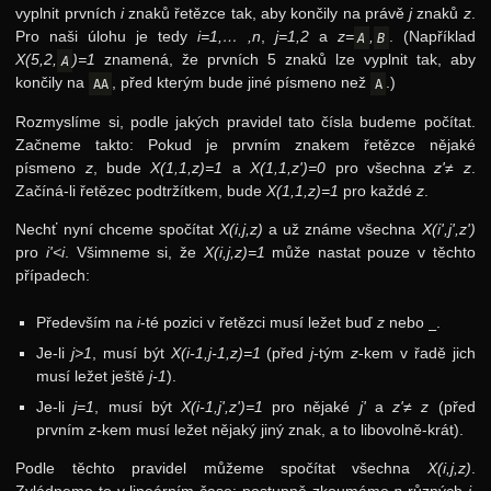
vyplnit prvních
i
znaků řetězce tak, aby končily na právě
j
znaků
z
.
Pro naši úlohu je tedy
i=1,… ,n
,
j=1,2
a
z=
,
. (Například
A
B
X(5,2,
)=1
znamená, že prvních 5 znaků lze vyplnit tak, aby
A
končily na
, před kterým bude jiné písmeno než
.)
AA
A
Rozmyslíme si, podle jakých pravidel tato čísla budeme počítat.
Začneme takto: Pokud je prvním znakem řetězce nějaké
písmeno
z
, bude
X(1,1,z)=1
a
X(1,1,z')=0
pro všechna
z'≠ z
.
Začíná-li řetězec podtržítkem, bude
X(1,1,z)=1
pro každé
z
.
Nechť nyní chceme spočítat
X(i,j,z)
a už známe všechna
X(i',j',z')
pro
i'<i
. Všimneme si, že
X(i,j,z)=1
může nastat pouze v těchto
případech:
Především na
i
-té pozici v řetězci musí ležet buď
z
nebo
.
_
Je-li
j>1
, musí být
X(i-1,j-1,z)=1
(před
j
-tým
z
-kem v řadě jich
musí ležet ještě
j-1
).
Je-li
j=1
, musí být
X(i-1,j',z')=1
pro nějaké
j'
a
z'≠ z
(před
prvním
z
-kem musí ležet nějaký jiný znak, a to libovolně-krát).
Podle těchto pravidel můžeme spočítat všechna
X(i,j,z)
.