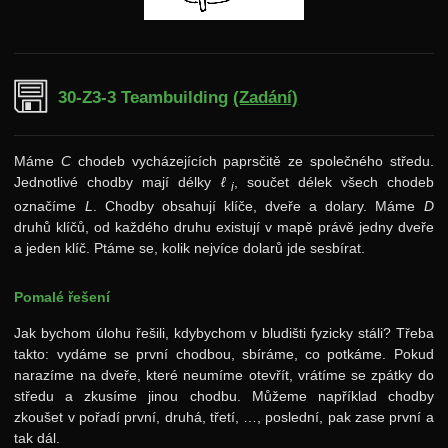
30-Z3-3 Teambuilding
(Zadání)
Máme
C
chodeb vycházejících paprsčitě ze společného středu.
Jednotlivé chodby mají délky
ℓ
, součet délek všech chodeb
i
označíme
L
. Chodby obsahují klíče, dveře a dolary. Máme
D
druhů klíčů, od každého druhu existují v mapě právě jedny dveře
a jeden klíč. Ptáme se, kolik nejvíce dolarů jde sesbírat.
Pomalé řešení
Jak bychom úlohu řešili, kdybychom v bludišti fyzicky stáli? Třeba
takto: vydáme se první chodbou, sbíráme, co potkáme. Pokud
narazíme na dveře, které neumíme otevřít, vrátíme se zpátky do
středu a zkusíme jinou chodbu. Můžeme například chodby
zkoušet v pořadí první, druhá, třetí, …, poslední, pak zase první a
tak dál.