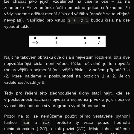
lze chápat jako jejich vzdálenost na číselné ose – až na
znaménko. Ale znaménka řešit nemusíme, pokud si řekneme, že
vždy budeme odčítat menší číslo od většího (opačně se to zřejmě
nevyplatí). Například pro vstup
budou čísla na ose
5 7 -2 1
vypadat takto:
Najít na takovém obrázku dvě čísla s největším rozdílem, totiž dvě
nejvzdálenější čísla, není vůbec těžké: očividně je to největší
(nejpravější) a nejmenší (nejlevější) číslo – v našem případě 7 a
-2, které najdeme v posloupnosti na pozicích 1 a 2. Jejich
vzdálenost/rozdíl je 9.
Tedy pro řešení této zjednodušené úlohy stačí najít, kde se
v posloupnosti nachází největší a nejmenší prvek a jejich pozice
vypsat, číselnou osu si v programu vyrábět nemusíme.
Pozor na to, že nemůžeme použít přímo vestavěné pythoní
funkce
a
, protože ty vrací pouze hodnotu
min
max
minima/maxima (
-2/7
), nikoli pozici (
2/1
). Místo toho můžeme