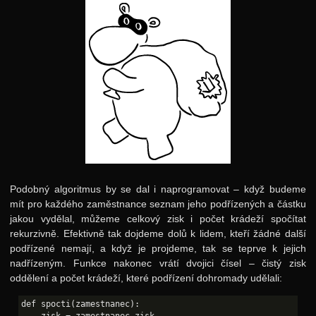
Podobný algoritmus by se dal i naprogramovat – když budeme
mít pro každého zaměstnance seznam jeho podřízených a částku
jakou vydělal, můžeme celkový zisk i počet krádeží spočítat
rekurzivně. Efektivně tak dojdeme dolů k lidem, kteří žádné další
podřízené nemají, a když je projdeme, tak se teprve k jejich
nadřízeným. Funkce nakonec vrátí dvojici čísel – čistý zisk
oddělení a počet krádeží, které podřízení dohromady udělali:
def spocti(zamestnanec):

    zisk = zamestnanec.zisk
