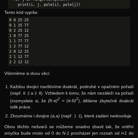
Tento kód vypíše:
0 0 25 25

0 1 25 77

0 2 25 12

1 0 77 25

1 1 77 77

1 2 77 12

2 0 12 25

2 1 12 77

Všimněme si dvou věcí:
Každou dvojici navštívíme dvakrát, podruhé v opačném pořadí
(např.
a
). Vzhledem k tomu, že nám nezáleží na pořadí
0 2
2 0
2
2
(rozmyslete si, že
(b-a)
= (a-b)
), děláme zbytečně dvakrát
tolik práce.
Zkoumáme i dvojice
(a,a)
(např.
), které zadání nedovoluje.
1 1
Obou těchto nešvarů se můžeme snadno zbavit tak, že vnitřní
smyčka bude místo od 0 do
N-1
procházet jen rozsah od
i+1
do