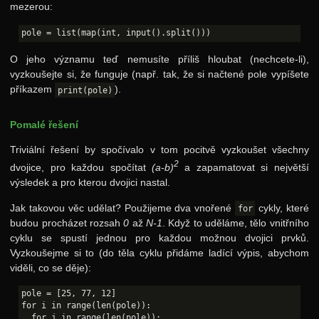
mezerou:
Řešení
Výsledky
O jeho významu teď nemusíte příliš hloubat (nechcete-li),
Zadání 3. série
vyzkoušejte si, že funguje (např. tak, že si načtené pole vypíšete
Řešení
příkazem
).
print(pole)
Výsledky
Pomalé řešení
Zadání 4. série
Triviální řešení by spočívalo v tom pocitvě vyzkoušet všechny
Řešení
2
dvojice, pro každou spočítat
(a-b)
a zapamatovat si největší
výsledek a pro kterou dvojici nastal.
Výsledky
Jak takovou věc udělat? Použijeme dva vnořené
cykly, které
for
29. ročník: 16/17
budou procházet rozsah
0
až
N-1
. Když to uděláme, tělo vnitřního
28. ročník: 15/16
cyklu se spustí jednou pro každou možnou dvojici prvků.
Vyzkoušejme si to (do těla cyklu přidáme ladící výpis, abychom
27. ročník: 14/15
viděli, co se děje):
26. ročník: 13/14
pole = [25, 77, 12]

for i in range(len(pole)):

  for j in range(len(pole)):
