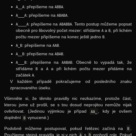
: přepíšeme na
.
A__A
ABBA
: přepíšeme na
.
A___A
ABABA
: přepíšeme na
. Tento postup můžeme popsat
A____A
ABABBA
obecně pro libovolný počet mezer: střídáme
a
, při lichém
A
B
počtu mezer připíšeme na konec ještě jedno
.
B
: přepíšeme na
.
A_B
AAB
: přepíšeme na
.
A__B
ABAB
: přepíšeme na
. Obecně to vypadá tak, že
A___B
AABAB
střídáme
a
a při lichém počtu mezer přidáme na
B
A
začátek
.
A
V každém případě pokračujeme od posledního znaku
zpracovaného úseku.
Všimněte si, že těmito pravidly nic nezkazíme, protože část,
kterou jsme už prošli, se s tou dosud neprojitou nemůže nijak
ovlivňovat. (Jedinou výjimkou je případ
, kdy je ovšem
AA_
doplnění
vynucené.)
B
Podobně můžeme postupovat, pokud řetězec začíná na
.
B
Použijeme stejná pravidla, je si v nich
s
prohodí role. Pokud
A
B