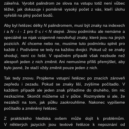
zákeřná. Vyrobit palindrom ze slova na vstupu totiž není vůbec
těžké, jak dokazuje i poměrně vysoký počet z vás, kteří úlohu
vyřešili na plný počet bodů.
Aby byl řetězec délky
N
palindromem, musí být znaky na indexech
i
a
N - i - 1
pro
0 ≤ i < N
stejné. Jinou podmínku ale nemáme a
speciálně se nijak vzájemně neovlivňují znaky, které jsou na jiných
pozicích. Ať chceme nebo ne, musíme tuto podmínku splnit pro
každé
i
. Podíváme se tedy na každou dvojici. Pokud už se znaky
shodují, není co řešit. V opačném případě však nezbude než
alespoň jeden z nich změnit. Ani nemusíme příliš přemýšlet, aby
bylo jasné, že stačí vždy změnit pouze jeden z nich.
Tak tedy znovu. Projdeme vstupní řetězec po znacích zároveň
zepředu i zezadu. Pokud se znaky liší, zvýšíme počítadlo. V
každém případě ale jeden znak přiřadíme do druhého, tím nic
nezkazíme. Skončit můžeme už v půlce. Rozmyslete si ale, že
nezáleží na tom, jak půlku zaokrouhlíme. Nakonec vypíšeme
počítadlo a změněný řetězec.
Z praktického hlediska ovšem může dojít k problémům.
V některých jazycích jsou textové řetězce k nepoznání od