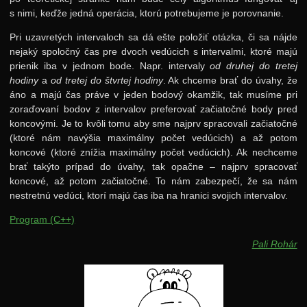
s nimi, keďže jedná operácia, ktorú potrebujeme je porovnanie.
Pri uzavretých intervaloch sa dá ešte položiť otázka, či sa nájde
nejaký spoločný čas pre dvoch vedúcich s intervalmi, ktoré majú
prienik iba v jednom bode. Napr. intervaly
od druhej do tretej
hodiny
a
od tretej do štvrtej hodiny
. Ak chceme brať do úvahy, že
áno a majú čas práve v jeden bodový okamžik, tak musíme pri
zoraďovaní bodov z intervalov preferovať začiatočné body pred
koncovými. Je to kvôli tomu aby sme najprv spracovali začiatočné
(ktoré nám navýšia maximálny počet vedúcich) a až potom
koncové (ktoré znížia maximálny počet vedúcich). Ak nechceme
brať takýto prípad do úvahy, tak opačne – najprv spracovať
koncové, až potom začiatočné. To nám zabezpečí, že sa nám
nestretnú vedúci, ktorí majú čas iba na hranici svojich intervalov.
Program (C++)
Pali Rohár