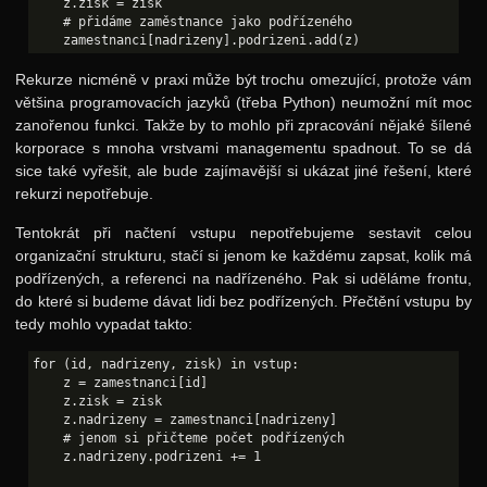
    z.zisk = zisk

    # přidáme zaměstnance jako podřízeného

Rekurze nicméně v praxi může být trochu omezující, protože vám
většina programovacích jazyků (třeba Python) neumožní mít moc
zanořenou funkci. Takže by to mohlo při zpracování nějaké šílené
korporace s mnoha vrstvami managementu spadnout. To se dá
sice také vyřešit, ale bude zajímavější si ukázat jiné řešení, které
rekurzi nepotřebuje.
Tentokrát při načtení vstupu nepotřebujeme sestavit celou
organizační strukturu, stačí si jenom ke každému zapsat, kolik má
podřízených, a referenci na nadřízeného. Pak si uděláme frontu,
do které si budeme dávat lidi bez podřízených. Přečtění vstupu by
tedy mohlo vypadat takto:
for (id, nadrizeny, zisk) in vstup:

    z = zamestnanci[id]

    z.zisk = zisk

    z.nadrizeny = zamestnanci[nadrizeny]

    # jenom si přičteme počet podřízených

    z.nadrizeny.podrizeni += 1
