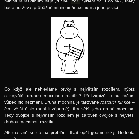
minimum/maximum najít „ručně“
cyklem od 0 do
N-1
, který
for
bude udržovat průběžné minimum/maximum a jeho pozici.
Co když ale nehledáme prvky s největším rozdílem, nýbrž
s největší druhou mocninou rozdílu? Překvapivě to na řešení
vůbec nic nezmění. Druhá mocnina je takzvaně
rostoucí funkce
–
čím větší číslo (není-li záporné), tím větší jeho druhá mocnina.
Tedy dvojice s největším rozdílem je zároveň dvojice s největší
druhou mocninou rozdílu.
Alternativně se dá na problém dívat opět geometricky. Hodnota
2