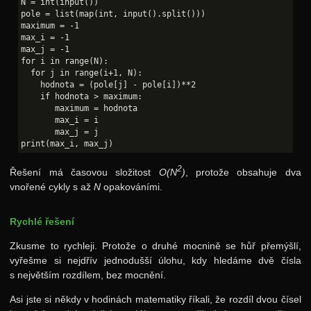
N = int(input())

pole = list(map(int, input().split()))

maximum = -1

max_i = -1

max_j = -1

for i in range(N):

  for j in range(i+1, N):

    hodnota = (pole[j] - pole[i])**2

    if hodnota > maximum:

       maximum = hodnota

       max_i = i

       max_j = j

2
Řešení má časovou složitost
O(N
)
, protože obsahuje dva
vnořené cykly s až
N
opakováními.
Rychlé řešení
Zkusme to rychleji. Protože o druhé mocnině se hůř přemýšlí,
vyřešme si nejdřív jednodušší úlohu, kdy hledáme dvě čísla
s největším rozdílem, bez mocnění.
Asi jste si někdy v hodinách matematiky říkali, že rozdíl dvou čísel