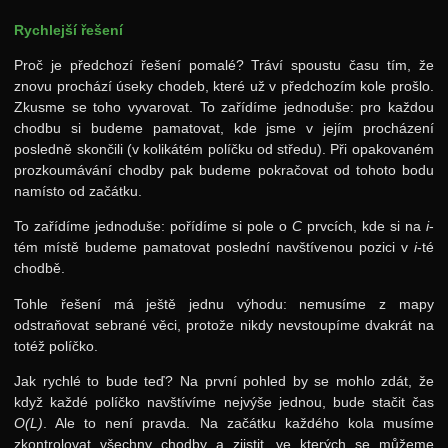
Rychlejší řešení
Proč je předchozí řešení pomalé? Tráví spoustu času tím, že
znovu prochází úseky chodeb, které už v předchozím kole prošlo.
Zkusme se toho vyvarovat. To zařídíme jednoduše: pro každou
chodbu si budeme pamatovat, kde jsme v jejím procházení
posledně skončili (v kolikátém políčku od středu). Při opakovaném
prozkoumávání chodby pak budeme pokračovat od tohoto bodu
namísto od začátku.
To zařídíme jednoduše: pořídíme si pole o
C
prvcích, kde si na
i
-
tém místě budeme pamatovat poslední navštívenou pozici v
i
-té
chodbě.
Tohle řešení má ještě jednu výhodu: nemusíme z mapy
odstraňovat sebrané věci, protože nikdy nevstoupíme dvakrát na
totéž políčko.
Jak rychlé to bude teď? Na první pohled by se mohlo zdát, že
když každé políčko navštívíme nejvýše jednou, bude stačit čas
O(L)
. Ale to není pravda. Na začátku každého kola musíme
zkontrolovat všechny chodby a zjistit, ve kterých se můžeme