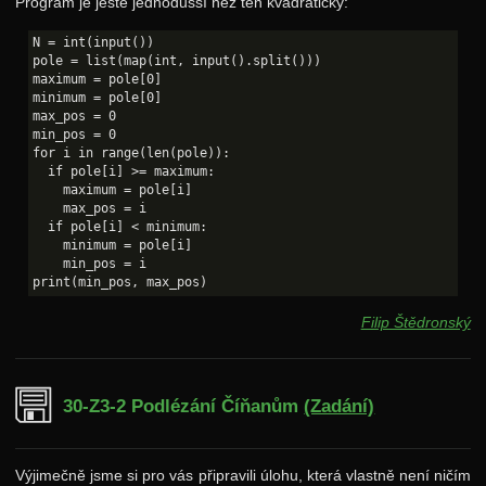
Program je ještě jednodušší než ten kvadratický:
N = int(input())

pole = list(map(int, input().split()))

maximum = pole[0]

minimum = pole[0]

max_pos = 0

min_pos = 0

for i in range(len(pole)):

  if pole[i] >= maximum:

    maximum = pole[i]

    max_pos = i

  if pole[i] < minimum:

    minimum = pole[i]

    min_pos = i

Filip Štědronský
30-Z3-2 Podlézání Číňanům
(Zadání)
Výjimečně jsme si pro vás připravili úlohu, která vlastně není ničím