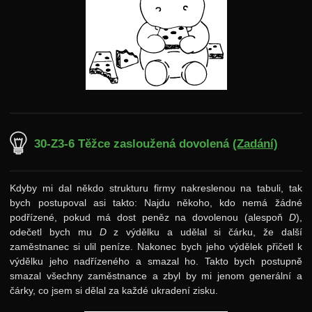
30-Z3-6 Těžce zasloužená dovolená
(Zadání)
Kdyby mi dal někdo strukturu firmy nakreslenou na tabuli, tak
bych postupoval asi takto: Najdu někoho, kdo nemá žádné
podřízené, pokud má dost peněz na dovolenou (alespoň
D
),
odečetl bych mu
D
z výdělku a udělal si čárku, že další
zaměstnanec si ulil peníze. Nakonec bych jeho výdělek přičetl k
výdělku jeho nadřízeného a smazal ho. Takto bych postupně
smazal všechny zaměstnance a zbyl by mi jenom generální a
čárky, co jsem si dělal za každé ukradení zisku.