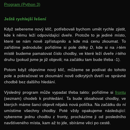
Program (Python 3)
Ještě rychlejší řešení
Když sebereme nový klíč, potřebovali bychom umět rychle zjistit,
kde k němu leží odpovídající dveře. Protože to je jediné místo,
které se nám nově zpřístupnilo a kde má cenu zkoumat. To
zařídíme jednoduše: pořídíme si pole délky
D
, kde si na
i
-tém
místě budeme pamatovat číslo chodby, ve které leží dveře
i
-tého
druhu (pokud jsme je již objevili; na začátku tam bude třeba -1).
Potom když objevíme nový klíč, můžeme se podívat do tohoto
pole a pokračovat ve zkoumání nově odkrytých dveří ve správné
chodbě bez dalšího hledání.
Výsledný program může vypadat třeba takto: pořídíme si
frontu
(seznam) chodeb k prohledání. Ta bude obsahovat chodby, ve
kterých máme šanci objevit nějaká nová políčka. Na začátku do ní
umístíme všechny chodby. Poté vždy opakujeme následující:
vybereme jednu chodbu z fronty, procházíme ji od posledního
navštíveného místa, kam až to jde, sbíráme věci po cestě.