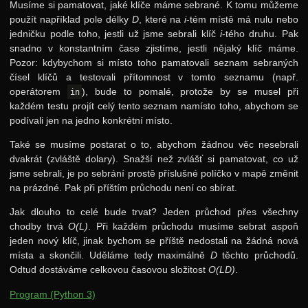
Musíme si pamatovat, jaké klíče máme sebrané. K tomu můžeme
použít například pole délky
D
, které na
i
-tém místě má nulu nebo
jedničku podle toho, jestli už jsme sebrali klíč
i
-tého druhu. Pak
snadno v konstantním čase zjistíme, jestli nějaký klíč máme.
Pozor: kdybychom si místo toho pamatovali seznam sebraných
čísel klíčů a testovali přítomnost v tomto seznamu (např.
operátorem
), bude to pomalé, protože by se musel při
in
každém testu projít celý tento seznam namísto toho, abychom se
podívali jen na jedno konkrétní místo.
Také se musíme postarat o to, abychom žádnou věc nesebrali
dvakrát (zvláště dolary). Snažší než zvlášť si pamatovat, co už
jsme sebrali, je po sebrání prostě příslušné políčko v mapě změnit
na prázdné. Pak při příštím průchodu není co sbírat.
Jak dlouho to celé bude trvat? Jeden průchod přes všechny
chodby trvá
O(L)
. Při každém průchodu musíme sebrat aspoň
jeden nový klíč, jinak bychom se příště nedostali na žádná nová
místa a skončili. Uděláme tedy maximálně
D
těchto průchodů.
Odtud dostáváme celkovou časovou složitost
O(LD)
.
Program (Python 3)