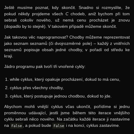
Ještě musíme poznat, kdy skončit. Snadno si rozmyslíte, že
pokud někdy projdeme všech
C
chodeb, aniž bychom při tom
sebrali cokoliv nového, už nemá cenu procházet je znovu
(dopadlo by to stejně). V takovém případě můžeme skončit.
Jak takovou věc naprogramovat? Chodby můžeme reprezentovat
jako seznam seznamů (či dvojrozměrné pole) – každý z vnitřních
seznamů popisuje obsah jedné chodby, v pořadí od středu ke
kraji.
Jádro programu pak tvoří tři vnořené cykly:
while cyklus, který opakuje procházení, dokud to má cenu,
cyklus přes všechny chodby,
cyklus, který postupuje jednou chodbou, dokud to jde.
Abychom mohli vnější cyklus včas ukončit, pořídíme si jednu
proměnnou udávající, jestli jsme během této iterace vnějšího
cyklu sebrali něco nového. Na začátku každé iterace ji nastavíme
na
, a pokud bude
i na konci, cyklus zastavíme.
False
False