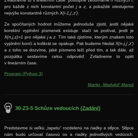
Zvládneme to v lineárním čase: postupně zkoumáme
n
různých
i
,
pro každé z nich konstantní počet
j
a
z
, a pokaždé otestujeme
nejvýše konstantně různých
X(i-1,j',z')
.
Ze spočítaných hodnot můžeme jednoduše zjistit, jestli nějaké
korektní vyplnění písmenek existuje: stačí se podívat, jestli je
X(n,j,z)=1
pro nějaké
j
a
z
. Tím také zjistíme, kterým znakem toto
vyplnění končí a kolikrát se opakuje. Pak budeme hledat
X(n-j,j',z')
a z toho se dozvíme, jaké písmeno leží před tím, a tak dále, až
pozpátku sestavíme celou odpověď. Zvládneme to opět
v lineárním čase.
Program (Python 3)
Martin „Medvěd“ Mareš
30-Z3-5 Schůze vedoucích
(Zadání)
Predstavme si veľkú „tapetu“ rozdelenú na riadky a stĺpce. Stĺpce
nám budú určovať časovú os a riadky jednotlivých vedúcich.