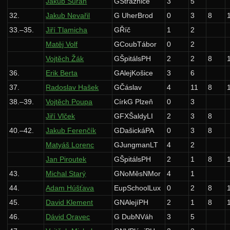
Jakub Šuráň
GStrážnice
3
5
32.
Jakub Nevařil
G UherBrod
0
3
8
33.–35.
Jiří Tlamicha
GŘíč
1
2
Matěj Volf
GCoubTábor
0
2
Vojtěch Žák
GŠpitálsPH
2
2
8
36.
Erik Berta
GAlejKošice
3
6
37.
Radoslav Hašek
GČáslav
4
11
8
38.–39.
Vojtěch Poupa
CírkG Plzeň
0
3
Jiří Vlček
GFXŠaldyLI
2
3
8
40.–42.
Jakub Ferenčík
GDašickáPA
0
3
8
Matyáš Lorenc
GJungmanLT
4
2
Jan Piroutek
GŠpitálsPH
2
1
8
43.
Michal Starý
GNoMěsNMor
4
1
44.
Adam Húšťava
EupSchoolLux
0
2
8
45.
David Klement
GNAlejíPH
2
1
8
46.
Dávid Oravec
G DubNVáh
3
5