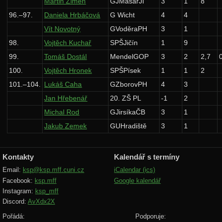
Martin Zimen
GJMasarJI
3
1
8
96.–97.
Daniela Hrbáčová
G Wicht
4
4
Vít Novotný
GVoděraPH
3
1
98.
Vojtěch Kuchař
SPŠJičín
1
9
99.
Tomáš Dostál
MendelGOP
3
2
2,7
100.
Vojtěch Hronek
SPŠPísek
1
1
2
101.–104.
Lukáš Caha
GZborovPH
4
3
Jan Hřebenář
20. ZŠ PL
-1
2
Michal Rod
GJirsíkaČB
3
1
Jakub Zemek
GUHradiště
3
1
Kontakty
Kalendář s termíny
Email:
ksp@ksp.mff.cuni.cz
iCalendar (ics)
Facebook:
ksp.mff
Google kalendář
Instagram:
ksp_mff
Discord:
AvXdx2X
Pořádá:
Podporuje: