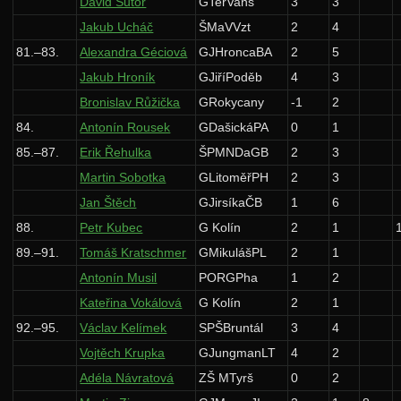
Dávid Šutor
GTerVans
3
3
Jakub Ucháč
ŠMaVVzt
2
4
81.–83.
Alexandra Géciová
GJHroncaBA
2
5
Jakub Hroník
GJiříPoděb
4
3
Bronislav Růžička
GRokycany
-1
2
84.
Antonín Rousek
GDašickáPA
0
1
85.–87.
Erik Řehulka
ŠPMNDaGB
2
3
Martin Sobotka
GLitoměřPH
2
3
Jan Štěch
GJirsíkaČB
1
6
88.
Petr Kubec
G Kolín
2
1
89.–91.
Tomáš Kratschmer
GMikulášPL
2
1
Antonín Musil
PORGPha
1
2
Kateřina Vokálová
G Kolín
2
1
92.–95.
Václav Kelímek
SPŠBruntál
3
4
Vojtěch Krupka
GJungmanLT
4
2
Adéla Návratová
ZŠ MTyrš
0
2