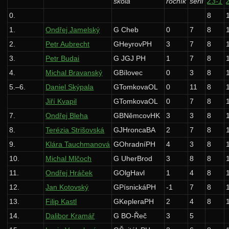
škola
ročník
sérií
Z3-1
Archiv starších ročníků
0.
8
1.
Ondřej Jamelský
G Cheb
0
7
8
37. ročník: 24/25
2.
Petr Aubrecht
GHeyrovPH
3
7
8
36. ročník: 23/24
3.
Petr Budai
G JGJ PH
1
7
8
35. ročník: 22/23
4.
Michal Bravanský
GBílovec
0
3
8
34. ročník: 21/22
5.–6.
Daniel Skýpala
GTomkovaOL
0
11
8
Jiří Kvapil
GTomkovaOL
0
7
8
33. ročník: 20/21
7.
Ondřej Bleha
GBNěmcovHK
3
3
8
32. ročník: 19/20
8.
Terézia Strišovská
GJHroncaBA
2
7
8
31. ročník: 18/19
9.
Klára Tauchmanová
GOhradníPH
4
3
8
30. ročník: 17/18
10.
Michal Mlčoch
G UherBrod
3
8
8
Zadání 1. série
11.
Ondřej Hráček
GOlgHavl
1
4
8
12.
Jan Kotovský
GPísnickáPH
-1
7
8
Řešení
13.
Filip Kastl
GKepleraPH
2
4
8
Výsledky
14.
Dalibor Kramář
G BO-Řeč
3
5
Zadání 2. série