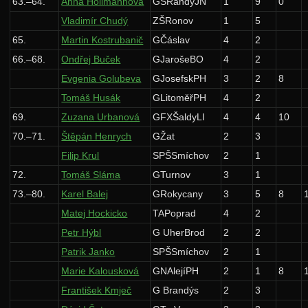
63.–64.
Anna Hollmannová
GSRandyJN
1
9
0
Vladimír Chudý
ZŠRonov
1
5
65.
Martin Kostrubanič
GČáslav
4
2
66.–68.
Ondřej Buček
GJarošeBO
4
2
Evgenia Golubeva
GJosefskPH
3
2
8
Tomáš Husák
GLitoměřPH
4
2
69.
Zuzana Urbanová
GFXŠaldyLI
4
4
10
70.–71.
Štěpán Henrych
GŽat
2
3
Filip Krul
SPŠSmíchov
2
1
72.
Tomáš Sláma
GTurnov
3
1
73.–80.
Karel Balej
GRokycany
3
5
8
Matej Hockicko
TAPoprad
4
2
Petr Hýbl
G UherBrod
2
2
Patrik Janko
SPŠSmíchov
2
1
Marie Kalousková
GNAlejíPH
2
1
8
František Kmječ
G Brandýs
2
3