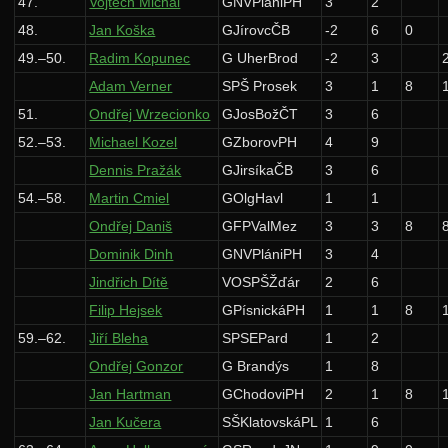
47.
Vojtěch Michal
GNVPlániPH
3
2
48.
Jan Koška
GJírovcČB
-2
6
0
49.–50.
Radim Kopunec
G UherBrod
-2
3
Adam Verner
SPŠ Prosek
3
1
8
51.
Ondřej Wrzecionko
GJosBožČT
3
6
52.–53.
Michael Kozel
GZborovPH
4
9
Dennis Pražák
GJirsíkaČB
3
6
54.–58.
Martin Cmiel
GOlgHavl
1
1
Ondřej Daniš
GFPValMez
3
3
8
Dominik Dinh
GNVPlániPH
3
4
Jindřich Dítě
VOSPŠŽďár
2
6
Filip Hejsek
GPísnickáPH
1
1
8
59.–62.
Jiří Bleha
SPSEPard
1
2
Ondřej Gonzor
G Brandýs
1
8
Jan Hartman
GChodoviPH
2
1
8
Jan Kučera
SŠKlatovskáPL
1
6