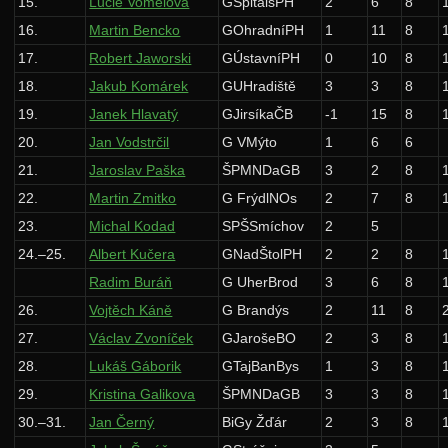
15.
Lucie Vomelová
GŠpitálsPH
2
6
8
Řešení
16.
Martin Bencko
GOhradníPH
1
11
8
Výsledky
17.
Robert Jaworski
GÚstavníPH
0
10
8
18.
Jakub Komárek
GUHradiště
3
3
8
Zadání 3. série
19.
Janek Hlavatý
GJirsíkaČB
-1
15
8
Řešení
20.
Jan Vodstrčil
G VMýto
1
6
6
Výsledky
21.
Jaroslav Paška
ŠPMNDaGB
3
2
8
Zadání 4. série
22.
Martin Zmitko
G FrýdlNOs
2
7
8
23.
Michal Kodad
SPŠSmíchov
2
5
Řešení
24.–25.
Albert Kučera
GNadŠtolPH
2
2
8
Výsledky
Radim Buráň
G UherBrod
3
6
8
29. ročník: 16/17
26.
Vojtěch Káně
G Brandýs
2
11
8
28. ročník: 15/16
27.
Václav Zvoníček
GJarošeBO
2
3
8
27. ročník: 14/15
28.
Lukáš Gáborik
GTajBanBys
1
3
8
29.
Kristina Galikova
ŠPMNDaGB
3
3
8
26. ročník: 13/14
30.–31.
Jan Černý
BiGy Žďár
2
3
8