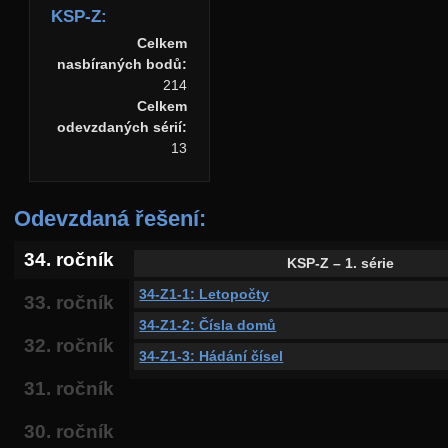
KSP-Z:
Celkem
nasbíraných bodů:
214
Celkem
odevzdaných sérií:
13
Odevzdaná řešení:
34. ročník
KSP-Z – 1. série
34-Z1-1: Letopočty
33. ročník
34-Z1-2: Čísla domů
32. ročník
34-Z1-3: Hádání čísel
31. ročník
30. ročník