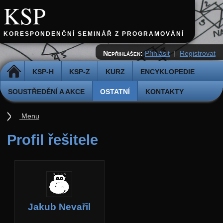
KSP
KORESPONDENČNÍ SEMINÁŘ Z PROGRAMOVÁNÍ
Nepřihlášen:
Přihlásit
|
Registrovat
DOMŮ
KSP-H
KSP-Z
KURZ
ENCYKLOPEDIE
SOUSTŘEDĚNÍ A AKCE
OSTATNÍ
KONTAKTY
Menu
Ostatní
Profil řešitele
Cvičiště
Archiv novinek
API
Profil
Jakub Nevařil
Účet