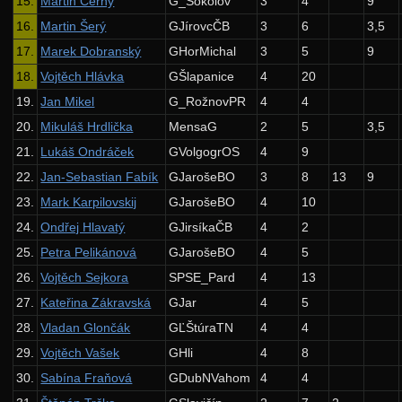
15.
Martin Černý
G_Sokolov
3
4
9
Zadání 1. série
16.
Martin Šerý
GJírovcČB
3
6
3,5
Řešení
17.
Marek Dobranský
GHorMichal
3
5
9
18.
Vojtěch Hlávka
GŠlapanice
4
20
Výsledky
19.
Jan Mikel
G_RožnovPR
4
4
Zadání 2. série
20.
Mikuláš Hrdlička
MensaG
2
5
3,5
Řešení
21.
Lukáš Ondráček
GVolgogrOS
4
9
Výsledky
22.
Jan-Sebastian Fabík
GJarošeBO
3
8
13
9
Zadání 3. série
23.
Mark Karpilovskij
GJarošeBO
4
10
24.
Ondřej Hlavatý
GJirsíkaČB
4
2
Řešení
25.
Petra Pelikánová
GJarošeBO
4
5
Výsledky
26.
Vojtěch Sejkora
SPSE_Pard
4
13
Zadání 4. série
27.
Kateřina Zákravská
GJar
4
5
Řešení
28.
Vladan Glončák
GĽŠtúraTN
4
4
29.
Vojtěch Vašek
GHli
4
8
Výsledky
30.
Sabína Fraňová
GDubNVahom
4
4
Zadání 5. série