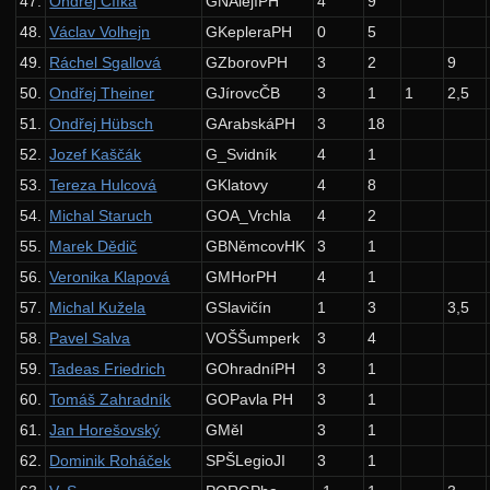
47.
Ondřej Cífka
GNAlejíPH
4
9
19. ročník: 06/07
48.
Václav Volhejn
GKepleraPH
0
5
18. ročník: 05/06
49.
Ráchel Sgallová
GZborovPH
3
2
9
17. ročník: 04/05
50.
Ondřej Theiner
GJírovcČB
3
1
1
2,5
16. ročník: 03/04
51.
Ondřej Hübsch
GArabskáPH
3
18
52.
Jozef Kaščák
G_Svidník
4
1
15. ročník: 02/03
53.
Tereza Hulcová
GKlatovy
4
8
14. ročník: 01/02
54.
Michal Staruch
GOA_Vrchla
4
2
13. ročník: 00/01
55.
Marek Dědič
GBNěmcovHK
3
1
12. ročník: 99/00
56.
Veronika Klapová
GMHorPH
4
1
11. ročník: 98/99
57.
Michal Kužela
GSlavičín
1
3
3,5
58.
Pavel Salva
VOŠŠumperk
3
4
10. ročník: 97/98
59.
Tadeas Friedrich
GOhradníPH
3
1
9. ročník: 96/97
60.
Tomáš Zahradník
GOPavla PH
3
1
8. ročník: 95/96
61.
Jan Horešovský
GMěl
3
1
7. ročník: 94/95
62.
Dominik Roháček
SPŠLegioJI
3
1