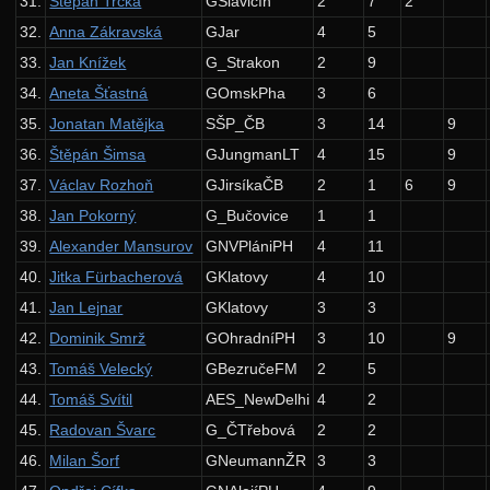
31.
Štěpán Trčka
GSlavičín
2
7
2
Řešení
32.
Anna Zákravská
GJar
4
5
Výsledky
33.
Jan Knížek
G_Strakon
2
9
Kuchařky
34.
Aneta Šťastná
GOmskPha
3
6
35.
Jonatan Matějka
SŠP_ČB
3
14
9
Složitost
36.
Štěpán Šimsa
GJungmanLT
4
15
9
Minimální kostry
37.
Václav Rozhoň
GJirsíkaČB
2
1
6
9
Teorie čísel
38.
Jan Pokorný
G_Bučovice
1
1
Grafy
39.
Alexander Mansurov
GNVPlániPH
4
11
Toky v sítích
40.
Jitka Fürbacherová
GKlatovy
4
10
41.
Jan Lejnar
GKlatovy
3
3
24. ročník: 11/12
42.
Dominik Smrž
GOhradníPH
3
10
9
23. ročník: 10/11
43.
Tomáš Velecký
GBezručeFM
2
5
22. ročník: 09/10
44.
Tomáš Svítil
AES_NewDelhi
4
2
21. ročník: 08/09
45.
Radovan Švarc
G_ČTřebová
2
2
46.
Milan Šorf
GNeumannŽR
3
3
20. ročník: 07/08