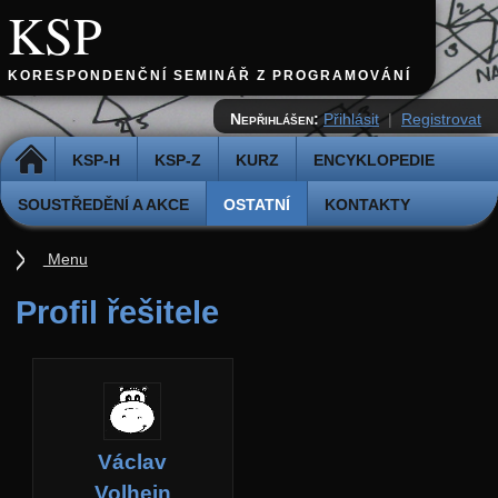
KSP
KORESPONDENČNÍ SEMINÁŘ Z PROGRAMOVÁNÍ
Nepřihlášen:
Přihlásit
|
Registrovat
DOMŮ
KSP-H
KSP-Z
KURZ
ENCYKLOPEDIE
SOUSTŘEDĚNÍ A AKCE
OSTATNÍ
KONTAKTY
Menu
Ostatní
Profil řešitele
Cvičiště
Archiv novinek
API
Profil
Václav
Účet
Volhejn