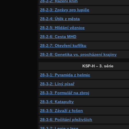
28-2-2: Řazení knih
28-2-3: Zprávy pro lupiče
28-2-4: Útěk z města
28-2-5: Hlídání věznice
28-2-6: Cesta MHD
28-2-7: Otevření kufříku
28-2-8: Genetika vs. procházení krajiny
KSP-H – 3. série
28-3-1: Pyramida z helmic
28-3-2: Líný písař
28-3-3: Formulář na zbroj
28-3-4: Katapulty
28-3-5: Závaží z fošen
28-3-6: Počítání přeživších
28-3-7: Legie v lese