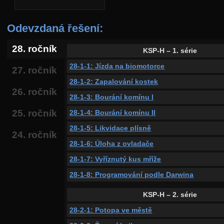
Odevzdaná řešení:
28. ročník
KSP-H – 1. série
28-1-1: Jízda na biomotorce
27. ročník
28-1-2: Zapalování kostek
26. ročník
28-1-3: Bourání komínu I
25. ročník
28-1-4: Bourání komínu II
28-1-5: Likvidace plísně
24. ročník
28-1-6: Úloha z ovladače
28-1-7: Vyříznutý kus mříže
28-1-8: Programování podle Darwina
KSP-H – 2. série
28-2-1: Potopa ve městě