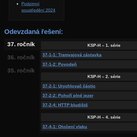
Podzimní
soustředění 2024
Odevzdaná řešení:
37. ročník
KSP-H – 1. série
37-1-1: Tramvajová zástavka
36. ročník
37-1-2: Povodeň
35. ročník
KSP-H – 2. série
37-2-1: Urychlovač částic
37-2-2: Pohoří plné jezer
37-2-4: HTTP bludiště
KSP-H – 4. série
37-4-1: Otočení vlaku