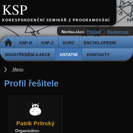
KSP
KORESPONDENČNÍ SEMINÁŘ Z PROGRAMOVÁNÍ
Nepřihlášen:
Přihlásit
|
Registrovat
DOMŮ
KSP-H
KSP-Z
KURZ
ENCYKLOPEDIE
SOUSTŘEDĚNÍ A AKCE
OSTATNÍ
KONTAKTY
Menu
Ostatní
Profil řešitele
Cvičiště
Archiv novinek
API
Profil
Patrik Prítrský
Organizátor.
Účet