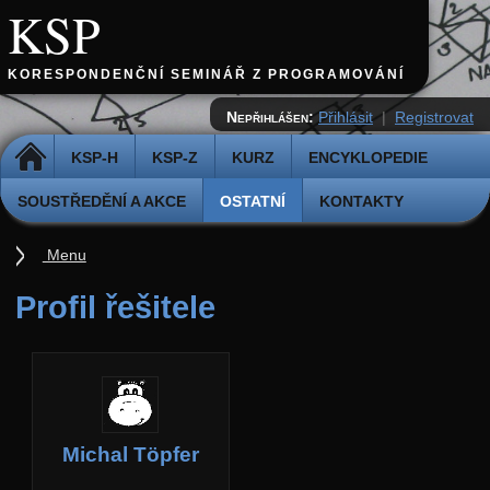
KSP
KORESPONDENČNÍ SEMINÁŘ Z PROGRAMOVÁNÍ
Nepřihlášen:
Přihlásit
|
Registrovat
DOMŮ
KSP-H
KSP-Z
KURZ
ENCYKLOPEDIE
SOUSTŘEDĚNÍ A AKCE
OSTATNÍ
KONTAKTY
Menu
Ostatní
Profil řešitele
Cvičiště
Archiv novinek
API
Profil
Michal Töpfer
Účet