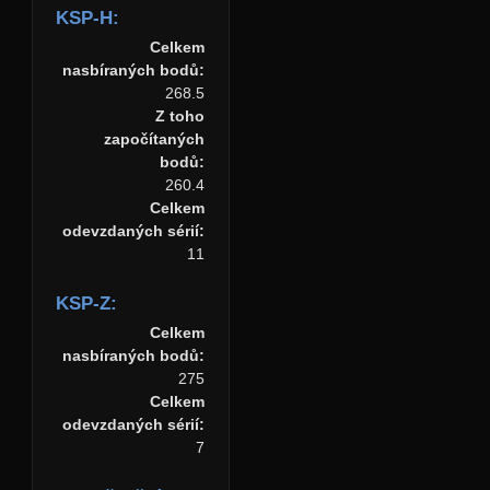
KSP-H:
Celkem
nasbíraných bodů:
268.5
Z toho
započítaných
bodů:
260.4
Celkem
odevzdaných sérií:
11
KSP-Z:
Celkem
nasbíraných bodů:
275
Celkem
odevzdaných sérií:
7