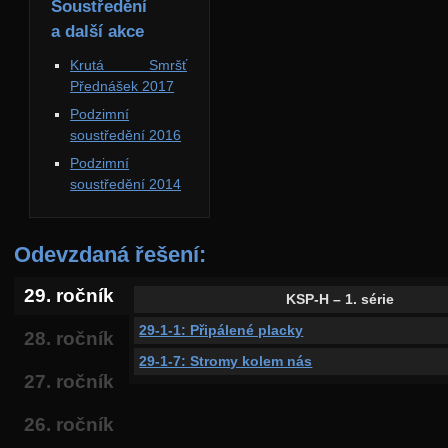
Soustředění
a další akce
Krutá Smršť
Přednášek 2017
Podzimní
soustředění 2016
Podzimní
soustředění 2014
Odevzdaná řešení:
29. ročník
KSP-H – 1. série
29-1-1: Připálené placky
28. ročník
29-1-7: Stromy kolem nás
27. ročník
26. ročník