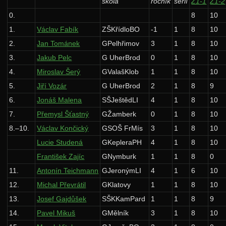
škola
ročník
sérií
Z1-1
Z1-2
Archiv starších ročníků
0.
8
10
1.
Václav Fabík
ZŠKřídloBO
-1
1
8
10
37. ročník: 24/25
2.
Jan Tománek
GPelhřimov
3
1
8
10
36. ročník: 23/24
3.
Jakub Pelc
G UherBrod
0
1
8
10
35. ročník: 22/23
4.
Miroslav Šerý
GValašKlob
1
1
8
10
34. ročník: 21/22
5.
Jiří Vozár
G UherBrod
2
1
8
9
6.
Jonáš Malena
SŠJeštědLI
4
1
8
10
33. ročník: 20/21
7.
Přemysl Šťastný
GŽamberk
0
1
8
10
32. ročník: 19/20
8.–10.
Václav Končický
GSOŠ FrMís
3
1
8
10
31. ročník: 18/19
Lucie Studená
GKepleraPH
4
1
8
10
30. ročník: 17/18
František Zajíc
GNymburk
1
1
8
0
29. ročník: 16/17
11.
Antonín Teichmann
GJeronýmLI
4
1
6
10
12.
Michal Převrátil
GKlatovy
1
1
8
10
28. ročník: 15/16
13.
Josef Gajdůšek
SŠKKamPard
1
1
8
9
27. ročník: 14/15
14.
Pavel Mikuš
GMělník
3
1
8
10
26. ročník: 13/14