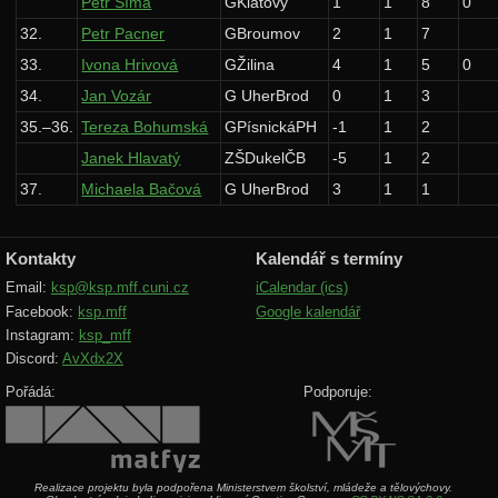
Petr Šíma
GKlatovy
1
1
8
0
32.
Petr Pacner
GBroumov
2
1
7
33.
Ivona Hrivová
GŽilina
4
1
5
0
34.
Jan Vozár
G UherBrod
0
1
3
35.–36.
Tereza Bohumská
GPísnickáPH
-1
1
2
Janek Hlavatý
ZŠDukelČB
-5
1
2
37.
Michaela Bačová
G UherBrod
3
1
1
Kontakty
Kalendář s termíny
Email:
ksp@ksp.mff.cuni.cz
iCalendar (ics)
Facebook:
ksp.mff
Google kalendář
Instagram:
ksp_mff
Discord:
AvXdx2X
Pořádá:
Podporuje:
Realizace projektu byla podpořena Ministerstvem školství, mládeže a tělovýchovy.