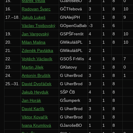
15.
Marek Vitula
GJarošeBO
3
1
8
0
Zadání 1. série
16.
Radovan Švarc
GČTřebová
3
1
8
10
Řešení
17.–18.
Jakub Lukeš
GNAlejíPH
1
1
8
9
Václav Trpišovský
GOpenGaBab
-3
1
6
Výsledky
19.
Jan Vargovský
GSPŠFrenšt
4
1
8
10
Zadání 2. série
20.
Milan Malina
GMikulášPL
1
1
8
10
Řešení
21.
Zdeněk Pavlátka
GMikulášPL
2
1
Výsledky
22.
Vojtěch Václavík
GSOŠ FrMís
4
1
8
7
23.
Martin Jílek
GKlatovy
2
1
8
0
Zadání 3. série
24.
Antonín Bruštík
G UherBrod
3
1
8
1
Řešení
25.–31.
David Dvořáček
G UherBrod
3
1
8
Výsledky
Jakub Heyduk
SŠP ČB
4
1
8
Zadání 4. série
Jan Horák
GŠumperk
3
1
8
Řešení
David Karlík
G UherBrod
3
1
8
Viktor Kovařík
G UherBrod
3
1
8
Výsledky
Ivana Krumlová
GJarošeBO
1
1
8