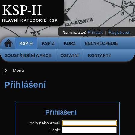
KSP-H
HLAVNÍ KATEGORIE KSP
Nepřihlášen:
Přihlásit
|
Registrovat
DOMŮ
KSP-H
KSP-Z
KURZ
ENCYKLOPEDIE
SOUSTŘEDĚNÍ A AKCE
OSTATNÍ
KONTAKTY
Menu
Úvod
Přihlášení
Pravidla
Přihláška k řešení
Přihlášení
Odevzdávátko
Aktuální ročník (38.)
Login nebo email:
Heslo:
Zadání 5. série