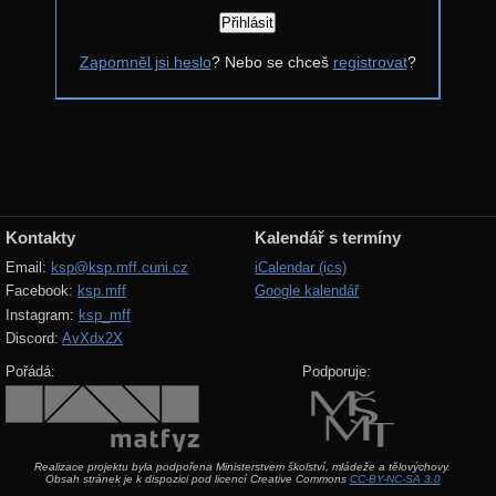
Řešení
Zapomněl jsi heslo
? Nebo se chceš
registrovat
?
Komentáře
Výsledky
Zadání 4. série
Řešení
Výsledky
Kontakty
Kalendář s termíny
Zadání 3. série
Email:
ksp@ksp.mff.cuni.cz
iCalendar (ics)
Facebook:
ksp.mff
Google kalendář
Řešení
Instagram:
ksp_mff
Výsledky
Discord:
AvXdx2X
Zadání 2. série
Pořádá:
Podporuje:
Řešení
Výsledky
Realizace projektu byla podpořena Ministerstvem školství, mládeže a tělovýchovy.
Zadání 1. série
Obsah stránek je k dispozici pod licencí Creative Commons
CC-BY-NC-SA 3.0