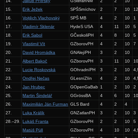
14.
Jakub Prítrský
GŠtefánNM
2
2
10
Zadání 4. série
15.
Erik Ježek
SPŠSmíchov
2
7
10
1
Řešení
16.
Vojtěch Vlachovský
SPŠ MB
4
2
10
1
17.
Vladimír Sklenár
HydeS USA
4
11
10
5
Výsledky
18.
Erik Sabol
GČeskoliPH
4
8
10
5
Výsledky soutěžní úlohy
19.
Vlastimil Vít
GZborovPH
4
2
10
7
Zadání 5. série
20.
David Hromádka
GNAlejíPH
3
2
10
Řešení
21.
Albert Bakoč
GZborovPH
3
11
10
1
Výsledky
22.
Lucie Roskovská
GOhradníPH
3
2
10
4,
23.
Ondřej Nečas
GLesníZlín
4
2
10
4,
Výsledky soutěžní úlohy
24.
Jan Hrubec
GOpenGaBab
1
2
10
2
Kuchařky
25.
Martin Šindelář
GGrössBA
4
6
10
1
Základní algoritmy
26.
Maximilián Ján Furman
GLS Bard
4
2
4
Halda a cesty
27.
Luka Králík
GNZatlanPH
3
2
10
3
28.–29.
Lukáš Franta
GZborovPH
2
2
10
5
Práce s pamětí
Matúš Púll
GZborovPH
4
10
10
4,
Výsledky KSP-X