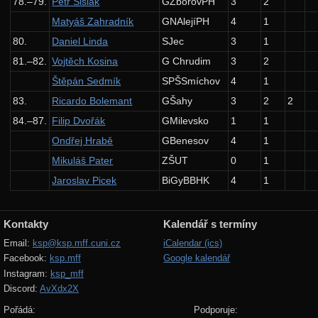
78.–79.
Petr Šišlák
GZborovPH
3
2
Matyáš Zahradník
GNAlejíPH
4
1
80.
Daniel Linda
SJec
3
1
81.–82.
Vojtěch Kosina
G Chrudim
3
2
Štěpán Sedmík
SPŠSmíchov
4
1
83.
Ricardo Bolemant
GŠahy
3
2
2
84.–87.
Filip Dvořák
GMilevsko
1
1
Ondřej Hrabě
GBenesov
4
1
Mikuláš Pater
ZŠUT
0
1
Jaroslav Picek
BiGyBBHK
4
1
Kontakty
Kalendář s termíny
Email:
ksp@ksp.mff.cuni.cz
iCalendar (ics)
Facebook:
ksp.mff
Google kalendář
Instagram:
ksp_mff
Discord:
AvXdx2X
Pořádá:
Podporuje: