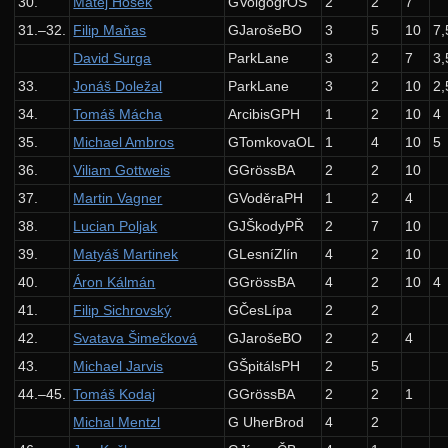
30.
Matěj Hošek
GVolgogrOS
2
2
7
Jazyk ksplang
31.–32.
Filip Maňas
GJarošeBO
3
5
10
7,
35. ročník: 22/23
David Surga
ParkLane
3
2
7
3,
34. ročník: 21/22
33.
Jonáš Doležal
ParkLane
3
2
10
2,
34.
Tomáš Mácha
ArcibisGPH
1
2
10
4
33. ročník: 20/21
35.
Michael Ambros
GTomkovaOL
1
4
10
5
32. ročník: 19/20
36.
Viliam Gottweis
GGrössBA
2
2
10
31. ročník: 18/19
37.
Martin Vagner
GVoděraPH
1
2
4
30. ročník: 17/18
38.
Lucian Poljak
GJŠkodyPŘ
2
7
10
29. ročník: 16/17
39.
Matyáš Martinek
GLesníZlín
4
2
10
40.
Áron Kálmán
GGrössBA
4
2
10
4
28. ročník: 15/16
41.
Filip Sichrovský
GČesLípa
2
2
27. ročník: 14/15
42.
Svatava Šimečková
GJarošeBO
2
2
4
26. ročník: 13/14
43.
Michael Jarvis
GŠpitálsPH
2
5
25. ročník: 12/13
44.–45.
Tomáš Kodaj
GGrössBA
2
2
1
Michal Mentzl
G UherBrod
4
2
24. ročník: 11/12