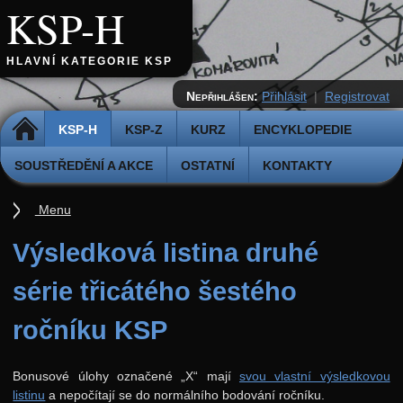
KSP-H
HLAVNÍ KATEGORIE KSP
Nepřihlášen:
Přihlásit
|
Registrovat
DOMŮ
KSP-H
KSP-Z
KURZ
ENCYKLOPEDIE
SOUSTŘEDĚNÍ A AKCE
OSTATNÍ
KONTAKTY
Menu
Úvod
Výsledková listina druhé
Pravidla
série třicátého šestého
Přihláška k řešení
ročníku KSP
Odevzdávátko
Aktuální ročník (38.)
Bonusové úlohy označené „X“ mají
svou vlastní výsledkovou
listinu
a nepočítají se do normálního bodování ročníku.
Archiv starších ročníků