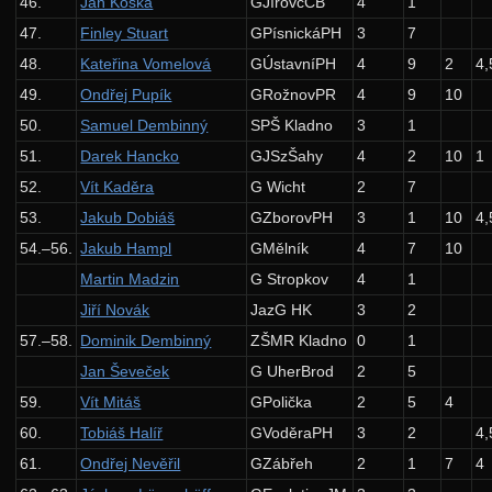
46.
Jan Koška
GJírovcČB
4
1
23. ročník: 10/11
47.
Finley Stuart
GPísnickáPH
3
7
22. ročník: 09/10
48.
Kateřina Vomelová
GÚstavníPH
4
9
2
4,
21. ročník: 08/09
49.
Ondřej Pupík
GRožnovPR
4
9
10
20. ročník: 07/08
50.
Samuel Dembinný
SPŠ Kladno
3
1
51.
Darek Hancko
GJSzŠahy
4
2
10
1
19. ročník: 06/07
52.
Vít Kaděra
G Wicht
2
7
18. ročník: 05/06
53.
Jakub Dobiáš
GZborovPH
3
1
10
4,
17. ročník: 04/05
54.–56.
Jakub Hampl
GMělník
4
7
10
16. ročník: 03/04
Martin Madzin
G Stropkov
4
1
15. ročník: 02/03
Jiří Novák
JazG HK
3
2
57.–58.
Dominik Dembinný
ZŠMR Kladno
0
1
14. ročník: 01/02
Jan Ševeček
G UherBrod
2
5
13. ročník: 00/01
59.
Vít Mitáš
GPolička
2
5
4
12. ročník: 99/00
60.
Tobiáš Halíř
GVoděraPH
3
2
4,
11. ročník: 98/99
61.
Ondřej Nevěřil
GZábřeh
2
1
7
4