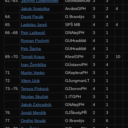
62.–63.
Jáchym Löwenhöffer
GEvolutionJM
3
3
10. ročník: 97/98
Jakub Svatuška
ArcibisGPH
3
2
4
9. ročník: 96/97
64.
David Pacák
G Brandýs
3
4
8. ročník: 95/96
65.
Ladislav Jareš
SPŠ MB
4
2
4
7. ročník: 94/95
66.–68.
Petr Laškevič
GNAlejíPH
3
1
6. ročník: 93/94
Roman Pochylý
GUHradiště
4
1
Petr Šácha
GUHradiště
4
1
5. ročník: 92/93
69.–70.
Tomáš Kraus
KřesťGPH
2
2
10
4. ročník: 91/92
Ivan Žemlička
GÚstavníPH
3
4
3. ročník: 90/91
71.
Martin Vanko
GKepleraPH
3
1
2. ročník: 89/90
72.
Vilem Ucik
GJungmanLT
3
1
1. ročník: 88/89
73.–75.
Tereza Písková
GZborovPH
4
1
Nicolas Skuček
1.ITGPH
3
1
0. ročník: 87/88
Jakub Zahradník
GNAlejíPH
4
1
Síň slávy
76.
Jonáš Menšík
GJŠkodyPŘ
2
3
77.
Ondřej Novák
G Brandýs
2
6