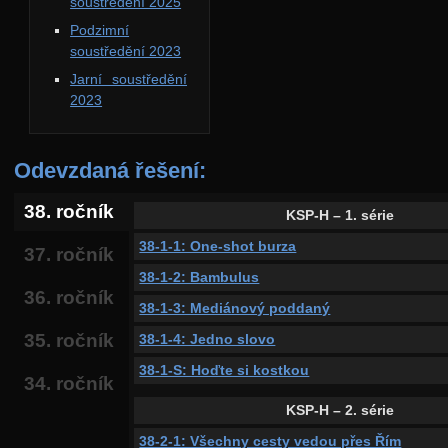
soustředění 2025
Podzimní
soustředění 2023
Jarní soustředění
2023
Odevzdaná řešení:
38. ročník
KSP-H – 1. série
38-1-1: One-shot burza
37. ročník
38-1-2: Bambulus
36. ročník
38-1-3: Mediánový poddaný
35. ročník
38-1-4: Jedno slovo
38-1-S: Hoďte si kostkou
34. ročník
KSP-H – 2. série
38-2-1: Všechny cesty vedou přes Řím