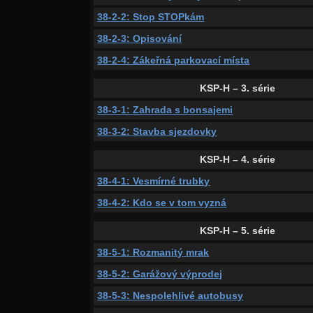
38-2-2: Stop STOPkám
38-2-3: Opisování
38-2-4: Zákeřná parkovací místa
KSP-H – 3. série
38-3-1: Zahrada s bonsajemi
38-3-2: Stavba sjezdovky
KSP-H – 4. série
38-4-1: Vesmírné trubky
38-4-2: Kdo se v tom vyzná
KSP-H – 5. série
38-5-1: Rozmanitý mrak
38-5-2: Garážový výprodej
38-5-3: Nespolehlivé autobusy