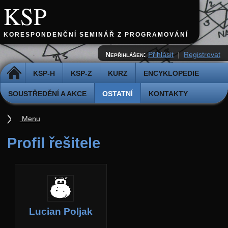
KSP
KORESPONDENČNÍ SEMINÁŘ Z PROGRAMOVÁNÍ
Nepřihlášen:
Přihlásit
|
Registrovat
DOMŮ
KSP-H
KSP-Z
KURZ
ENCYKLOPEDIE
SOUSTŘEDĚNÍ A AKCE
OSTATNÍ
KONTAKTY
Menu
Ostatní
Profil řešitele
Cvičiště
Archiv novinek
API
Profil
Lucian Poljak
Účet