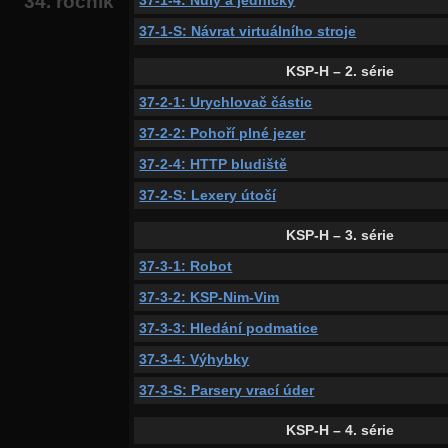
34. ročník
37-1-S: Návrat virtuálního stroje
KSP-H – 2. série
37-2-1: Urychlovač částic
37-2-2: Pohoří plné jezer
37-2-4: HTTP bludiště
37-2-S: Lexery útočí
KSP-H – 3. série
37-3-1: Robot
37-3-2: KSP-Nim-Vim
37-3-3: Hledání podmatice
37-3-4: Výhybky
37-3-S: Parsery vrací úder
KSP-H – 4. série