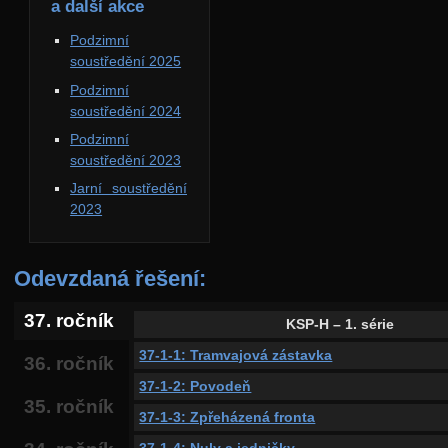
a další akce
Podzimní
soustředění 2025
Podzimní
soustředění 2024
Podzimní
soustředění 2023
Jarní soustředění
2023
Odevzdaná řešení:
37. ročník
KSP-H – 1. série
37-1-1: Tramvajová zástavka
36. ročník
37-1-2: Povodeň
35. ročník
37-1-3: Zpřeházená fronta
37-1-4: Nuly a jedničky