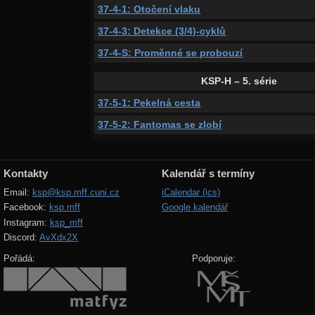
37-4-1: Otočení vlaku
37-4-3: Detekce (3/4)-cyklů
37-4-S: Proměnné se probouzí
KSP-H – 5. série
37-5-1: Pekelná cesta
37-5-2: Fantomas se zlobí
Kontakty
Kalendář s termíny
Email:
ksp@ksp.mff.cuni.cz
iCalendar (ics)
Facebook:
ksp.mff
Google kalendář
Instagram:
ksp_mff
Discord:
AvXdx2X
Pořádá:
Podporuje: