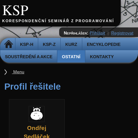
KSP
KORESPONDENČNÍ SEMINÁŘ Z PROGRAMOVÁNÍ
Nepřihlášen:
Přihlásit
|
Registrovat
DOMŮ
KSP-H
KSP-Z
KURZ
ENCYKLOPEDIE
SOUSTŘEDĚNÍ A AKCE
OSTATNÍ
KONTAKTY
Menu
Ostatní
Profil řešitele
Cvičiště
Archiv novinek
API
Profil
Ondřej
Účet
Sedláček