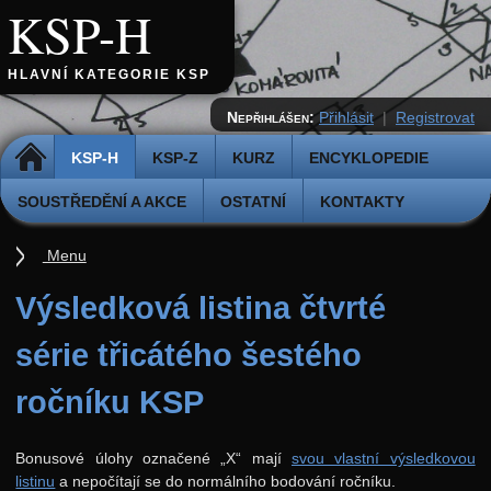
KSP-H
HLAVNÍ KATEGORIE KSP
Nepřihlášen:
Přihlásit
|
Registrovat
DOMŮ
KSP-H
KSP-Z
KURZ
ENCYKLOPEDIE
SOUSTŘEDĚNÍ A AKCE
OSTATNÍ
KONTAKTY
Menu
Úvod
Výsledková listina čtvrté
Pravidla
série třicátého šestého
Přihláška k řešení
ročníku KSP
Odevzdávátko
Aktuální ročník (38.)
Bonusové úlohy označené „X“ mají
svou vlastní výsledkovou
listinu
a nepočítají se do normálního bodování ročníku.
Archiv starších ročníků