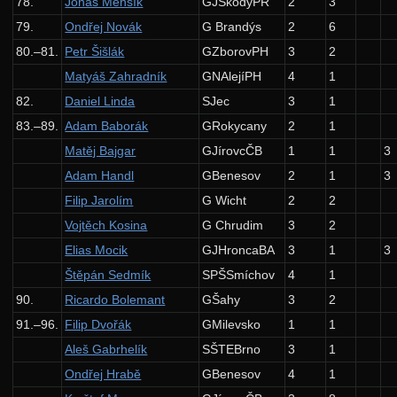
78.
Jonáš Menšík
GJŠkodyPŘ
2
3
79.
Ondřej Novák
G Brandýs
2
6
80.–81.
Petr Šišlák
GZborovPH
3
2
Matyáš Zahradník
GNAlejíPH
4
1
82.
Daniel Linda
SJec
3
1
83.–89.
Adam Baborák
GRokycany
2
1
Matěj Bajgar
GJírovcČB
1
1
3
Adam Handl
GBenesov
2
1
3
Filip Jarolím
G Wicht
2
2
Vojtěch Kosina
G Chrudim
3
2
Elias Mocik
GJHroncaBA
3
1
3
Štěpán Sedmík
SPŠSmíchov
4
1
90.
Ricardo Bolemant
GŠahy
3
2
91.–96.
Filip Dvořák
GMilevsko
1
1
Aleš Gabrhelík
SŠTEBrno
3
1
Ondřej Hrabě
GBenesov
4
1