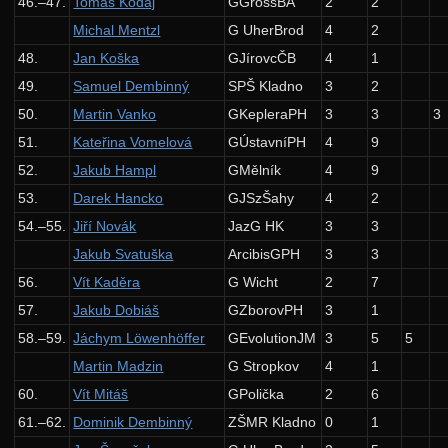
46.–47.
Tomáš Kodaj
GGrössBA
2
2
23. ročník: 10/11
Michal Mentzl
G UherBrod
4
2
22. ročník: 09/10
48.
Jan Koška
GJírovcČB
4
1
21. ročník: 08/09
49.
Samuel Dembinný
SPŠ Kladno
3
2
20. ročník: 07/08
50.
Martin Vanko
GKepleraPH
3
3
3
51.
Kateřina Vomelová
GÚstavníPH
4
9
19. ročník: 06/07
52.
Jakub Hampl
GMělník
4
9
18. ročník: 05/06
53.
Darek Hancko
GJSzŠahy
4
2
17. ročník: 04/05
54.–55.
Jiří Novák
JazG HK
3
3
16. ročník: 03/04
Jakub Svatuška
ArcibisGPH
3
3
15. ročník: 02/03
56.
Vít Kaděra
G Wicht
2
7
57.
Jakub Dobiáš
GZborovPH
3
1
14. ročník: 01/02
58.–59.
Jáchym Löwenhöffer
GEvolutionJM
3
5
5
13. ročník: 00/01
Martin Madzin
G Stropkov
4
1
12. ročník: 99/00
60.
Vít Mitáš
GPolička
2
6
11. ročník: 98/99
61.–62.
Dominik Dembinný
ZŠMR Kladno
0
1