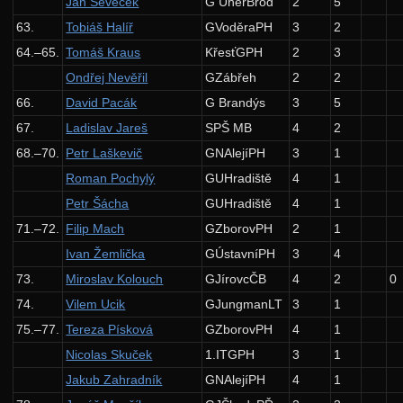
Jan Ševeček
G UherBrod
2
5
10. ročník: 97/98
63.
Tobiáš Halíř
GVoděraPH
3
2
9. ročník: 96/97
64.–65.
Tomáš Kraus
KřesťGPH
2
3
8. ročník: 95/96
Ondřej Nevěřil
GZábřeh
2
2
7. ročník: 94/95
66.
David Pacák
G Brandýs
3
5
6. ročník: 93/94
67.
Ladislav Jareš
SPŠ MB
4
2
68.–70.
Petr Laškevič
GNAlejíPH
3
1
5. ročník: 92/93
Roman Pochylý
GUHradiště
4
1
4. ročník: 91/92
Petr Šácha
GUHradiště
4
1
3. ročník: 90/91
71.–72.
Filip Mach
GZborovPH
2
1
2. ročník: 89/90
Ivan Žemlička
GÚstavníPH
3
4
1. ročník: 88/89
73.
Miroslav Kolouch
GJírovcČB
4
2
0
74.
Vilem Ucik
GJungmanLT
3
1
0. ročník: 87/88
75.–77.
Tereza Písková
GZborovPH
4
1
Síň slávy
Nicolas Skuček
1.ITGPH
3
1
Jakub Zahradník
GNAlejíPH
4
1