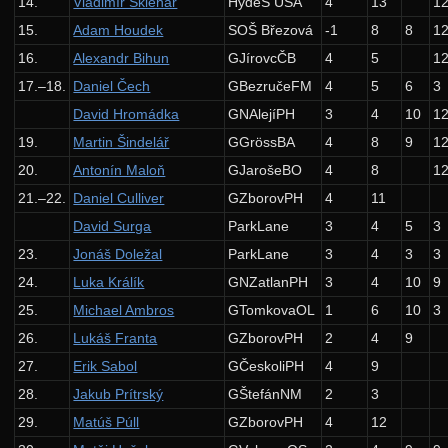
14.
Vladimír Sklenár
HydeS USA
4
13
1
Zadání 4. série
15.
Adam Houdek
SOŠ Březová
-1
8
8
1
Řešení
16.
Alexandr Bihun
GJírovcČB
4
5
1
17.–18.
Daniel Čech
GBezručeFM
4
5
6
3
Výsledky
David Hromádka
GNAlejíPH
3
4
10
1
Výsledky soutěžní úlohy
19.
Martin Šindelář
GGrössBA
4
8
9
1
Zadání 5. série
20.
Antonín Maloň
GJarošeBO
4
8
1
Řešení
21.–22.
Daniel Culliver
GZborovPH
4
11
Výsledky
David Surga
ParkLane
3
4
5
3
23.
Jonáš Doležal
ParkLane
3
4
3
3
Výsledky soutěžní úlohy
24.
Luka Králík
GNZatlanPH
3
4
10
9
Kuchařky
25.
Michael Ambros
GTomkovaOL
1
6
10
3
Základní algoritmy
26.
Lukáš Franta
GZborovPH
2
4
9
Halda a cesty
27.
Erik Sabol
GČeskoliPH
4
9
28.
Jakub Prítrský
GŠtefánNM
2
3
Práce s pamětí
29.
Matúš Púll
GZborovPH
4
12
Výsledky KSP-X