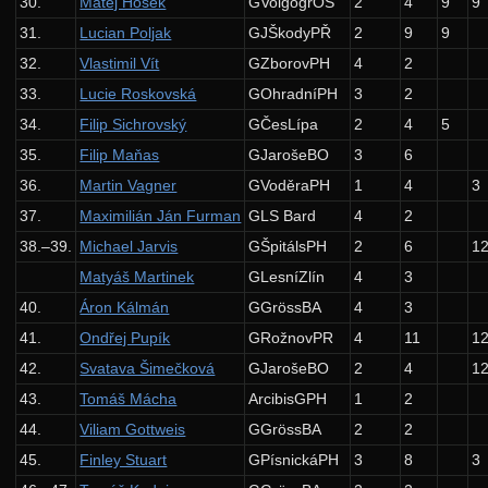
30.
Matěj Hošek
GVolgogrOS
2
4
9
9
Jazyk ksplang
31.
Lucian Poljak
GJŠkodyPŘ
2
9
9
35. ročník: 22/23
32.
Vlastimil Vít
GZborovPH
4
2
34. ročník: 21/22
33.
Lucie Roskovská
GOhradníPH
3
2
34.
Filip Sichrovský
GČesLípa
2
4
5
33. ročník: 20/21
35.
Filip Maňas
GJarošeBO
3
6
32. ročník: 19/20
36.
Martin Vagner
GVoděraPH
1
4
3
31. ročník: 18/19
37.
Maximilián Ján Furman
GLS Bard
4
2
30. ročník: 17/18
38.–39.
Michael Jarvis
GŠpitálsPH
2
6
1
29. ročník: 16/17
Matyáš Martinek
GLesníZlín
4
3
40.
Áron Kálmán
GGrössBA
4
3
28. ročník: 15/16
41.
Ondřej Pupík
GRožnovPR
4
11
1
27. ročník: 14/15
42.
Svatava Šimečková
GJarošeBO
2
4
1
26. ročník: 13/14
43.
Tomáš Mácha
ArcibisGPH
1
2
25. ročník: 12/13
44.
Viliam Gottweis
GGrössBA
2
2
45.
Finley Stuart
GPísnickáPH
3
8
3
24. ročník: 11/12