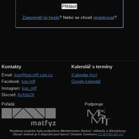
Řešení
Zapomněl jsi heslo
? Nebo se chceš
registrovat
?
Komentáře
Výsledky
Zadání 4. série
Řešení
Výsledky
Kontakty
Kalendář s termíny
Zadání 3. série
Email:
ksp@ksp.mff.cuni.cz
iCalendar (ics)
Facebook:
ksp.mff
Google kalendář
Řešení
Instagram:
ksp_mff
Výsledky
Discord:
AvXdx2X
Zadání 2. série
Pořádá:
Podporuje:
Řešení
Výsledky
Realizace projektu byla podpořena Ministerstvem školství, mládeže a tělovýchovy.
Zadání 1. série
Obsah stránek je k dispozici pod licencí Creative Commons
CC-BY-NC-SA 3.0