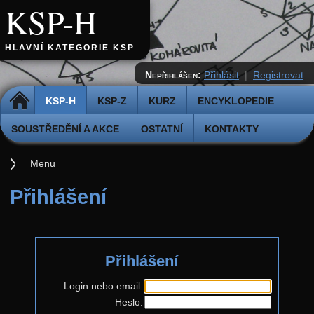
KSP-H
HLAVNÍ KATEGORIE KSP
Nepřihlášen:
Přihlásit
|
Registrovat
DOMŮ
KSP-H
KSP-Z
KURZ
ENCYKLOPEDIE
SOUSTŘEDĚNÍ A AKCE
OSTATNÍ
KONTAKTY
Menu
Úvod
Přihlášení
Pravidla
Přihláška k řešení
Přihlášení
Odevzdávátko
Aktuální ročník (38.)
Login nebo email:
Heslo:
Zadání 5. série