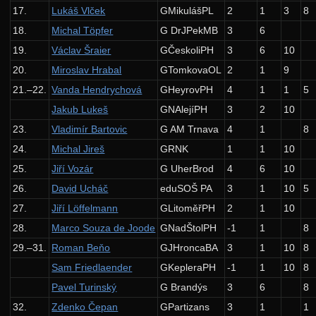
17.
Lukáš Vlček
GMikulášPL
2
1
3
8
Zadání 2. série
18.
Michal Töpfer
G DrJPekMB
3
6
Řešení
19.
Václav Šraier
GČeskoliPH
3
6
10
Výsledky
20.
Miroslav Hrabal
GTomkovaOL
2
1
9
Zadání 3. série
21.–22.
Vanda Hendrychová
GHeyrovPH
4
1
1
5
Jakub Lukeš
GNAlejíPH
3
2
10
Řešení
23.
Vladimír Bartovic
G AM Trnava
4
1
8
Výsledky
24.
Michal Jireš
GRNK
1
1
10
Zadání 4. série
25.
Jiří Vozár
G UherBrod
4
6
10
Řešení
26.
David Ucháč
eduSOŠ PA
3
1
10
5
Výsledky
27.
Jiří Löffelmann
GLitoměřPH
2
1
10
28.
Marco Souza de Joode
GNadŠtolPH
-1
1
8
Zadání 5. série
29.–31.
Roman Beňo
GJHroncaBA
3
1
10
8
Řešení
Sam Friedlaender
GKepleraPH
-1
1
10
8
Výsledky
Pavel Turinský
G Brandýs
3
6
8
Kuchařky
32.
Zdenko Čepan
GPartizans
3
1
1