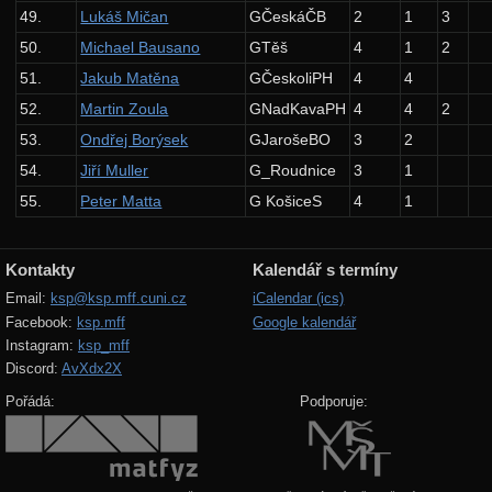
20. ročník: 07/08
49.
Lukáš Mičan
GČeskáČB
2
1
3
19. ročník: 06/07
50.
Michael Bausano
GTěš
4
1
2
51.
Jakub Matěna
GČeskoliPH
4
4
18. ročník: 05/06
52.
Martin Zoula
GNadKavaPH
4
4
2
17. ročník: 04/05
53.
Ondřej Borýsek
GJarošeBO
3
2
16. ročník: 03/04
54.
Jiří Muller
G_Roudnice
3
1
15. ročník: 02/03
55.
Peter Matta
G KošiceS
4
1
14. ročník: 01/02
Kontakty
Kalendář s termíny
13. ročník: 00/01
Email:
ksp@ksp.mff.cuni.cz
iCalendar (ics)
12. ročník: 99/00
Facebook:
ksp.mff
Google kalendář
Instagram:
ksp_mff
11. ročník: 98/99
Discord:
AvXdx2X
10. ročník: 97/98
Pořádá:
Podporuje:
9. ročník: 96/97
8. ročník: 95/96