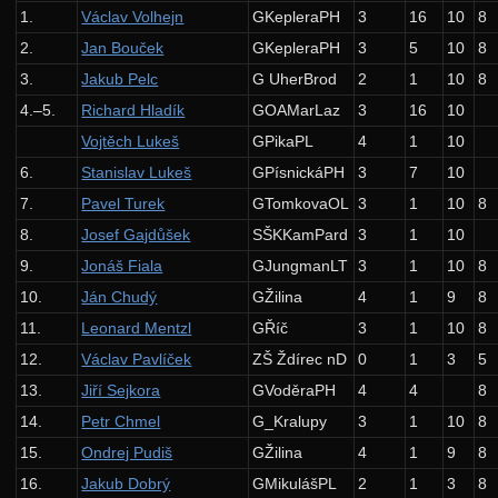
1.
Václav Volhejn
GKepleraPH
3
16
10
8
37. ročník: 24/25
2.
Jan Bouček
GKepleraPH
3
5
10
8
36. ročník: 23/24
3.
Jakub Pelc
G UherBrod
2
1
10
8
35. ročník: 22/23
4.–5.
Richard Hladík
GOAMarLaz
3
16
10
Vojtěch Lukeš
GPikaPL
4
1
10
34. ročník: 21/22
6.
Stanislav Lukeš
GPísnickáPH
3
7
10
33. ročník: 20/21
7.
Pavel Turek
GTomkovaOL
3
1
10
8
32. ročník: 19/20
8.
Josef Gajdůšek
SŠKKamPard
3
1
10
31. ročník: 18/19
9.
Jonáš Fiala
GJungmanLT
3
1
10
8
30. ročník: 17/18
10.
Ján Chudý
GŽilina
4
1
9
8
11.
Leonard Mentzl
GŘíč
3
1
10
8
29. ročník: 16/17
12.
Václav Pavlíček
ZŠ Ždírec nD
0
1
3
5
28. ročník: 15/16
13.
Jiří Sejkora
GVoděraPH
4
4
8
Zadání 1. série
14.
Petr Chmel
G_Kralupy
3
1
10
8
Řešení
15.
Ondrej Pudiš
GŽilina
4
1
9
8
Výsledky
16.
Jakub Dobrý
GMikulášPL
2
1
3
8