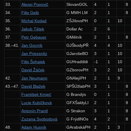
Základní algoritmy
33.
Alexej Popovič
SlovanGOL
4
1
8
34.
Filip Geib
G MMH LM
2
1
8
Toky v sítích
35.
Michal Kodad
ZŠJílovsPH
0
1
10
Geometrie
36.
Jakub Tětek
Dollar Ac
2
6
Eulerovské tahy
37.
Petr Gebauer
GMělník
2
1
8
Dynamické programování
38.–41.
Jan Gocník
GJŠkodyPŘ
4
4
10
Jan Priessnitz
GJarošeBO
3
1
10
Evoluční algoritmy
Filip Šohajek
GUHradiště
-1
1
10
27. ročník: 14/15
David Žáček
GZborovPH
3
2
10
26. ročník: 13/14
42.
Jan Neumann
GNAlejíPH
2
1
9
25. ročník: 12/13
43.–47.
David Blažek
SPŠÚžlabPH
3
1
8
24. ročník: 11/12
František Kmječ
G Brandýs
0
1
8
Lucie Kubíčková
GFXŠaldyLI
2
1
8
23. ročník: 10/11
Antonín Prantl
G Strakon
3
1
8
22. ročník: 09/10
Zuzana Svobodová
G FrýdlNOs
4
2
8
21. ročník: 08/09
48.
Adam Husník
GArabskáPH
2
1
3