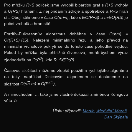
Pro mřížku
R×S
políček jsme vyrobili bipartitní graf s
R+S
vrcholy
a
O(RS)
hranami. Z něj přidáním zdroje a spotřebiče a
R+S
hran
síť. Obojí stihneme v čase
O(m+n)
, kde
n∈O(R+S)
a
m∈O(RS)
je
počet vrcholů a hran sítě.
Fordův-Fulkresonův algoritmus doběhne v čase
O(nm) =
O((R+S)·RS)
. Nalezení minimálního řezu a jeho převod na
minimální vrcholové pokrytí se do tohoto času pohodlně vejdou.
Pokud by mřížka byla přibližně čtvercová, mohli bychom výraz
3
zjednodušit na
O(P
)
, kde
R, S∈O(P)
.
Časovou složitost můžeme zlepšit použitím rychlejšího algoritmu
na toky, například Dinicovým algoritmem se dostaneme na
2.5
složitost
O(√
n
·m) = O(P
)
.
A mimochodem … také jsme vlastně dokázali zmíněnou Königovu
větu ☺
Úlohu připravili:
Martin „Medvěd“ Mareš
,
Dan Skýpala