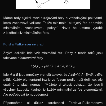
Máme tedy bijekci mezi okrajovými řezy a vrcholovými pokrytími,
která zachovává velikost. Takže minimální okrajový řez odpovídá
minimálnímu vrcholovému pokrytí. Navíc ho umíme vyrobit
z jakéhokoliv minimálního řezu.
Ford a Fulkerson se vrací
Zbývá dořešit, kde vzít minimální řez. Řezy z teorie toků jsou
takzvané
elementární
řezy
E(A,B) = {ab∈E | a∈A, b∈B},
kde
A
a
B
jsou množiny vrcholů takové, že
A∪B=V
,
A∩B=∅
,
z∈A
,
s∈B
. Každý elementární řez je
zs
-řezem podle naší definice, ale
opačně to platit nemusí. (Můžete si zkusit dokázat, že jsou-li
všechny kapacity kladné, je každý minimální
zs
-řez elementární.
Ale potřebovat to nebudeme.)
Připomeňme si důkaz korektnosti Fordova-Fulkersonova