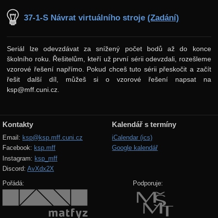
37-1-S Návrat virtuálního stroje
(Zadání)
Seriál lze odevzdávat za snížený počet bodů až do konce
školního roku. Řešitelům, kteří už první sérii odevzdali, rozešleme
vzorové řešení napřímo. Pokud chceš tuto sérii přeskočit a začít
řešit další díl, můžeš si o vzorové řešení napsat na
ksp@mff.cuni.cz.
Kontakty
Kalendář s termíny
Email:
ksp@ksp.mff.cuni.cz
iCalendar (ics)
Facebook:
ksp.mff
Google kalendář
Instagram:
ksp_mff
Discord:
AvXdx2X
Pořádá:
Podporuje: