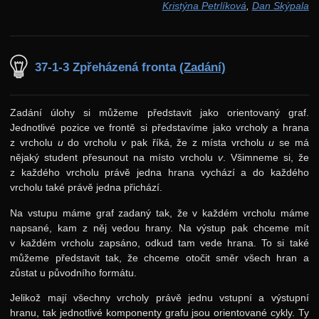
Kristýna Petrlíková
,
Dan Skýpala
37-1-3 Zpřeházená fronta
(Zadání)
Zadání úlohy si můžeme představit jako orientovaný graf.
Jednotlivé pozice ve frontě si představíme jako vrcholy a hrana
z vrcholu
u
do vrcholu
v
pak říká, že z místa vrcholu
u
se má
nějaký student přesunout na místo vrcholu
v
. Všimneme si, že
z každého vrcholu právě jedna hrana vychází a do každého
vrcholu také právě jedna přichází.
Na vstupu máme graf zadaný tak, že v každém vrcholu máme
napsané, kam z něj vedou hrany. Na výstup pak chceme mít
v každém vrcholu zapsáno, odkud tam vede hrana. To si také
můžeme představit tak, že chceme otočit směr všech hran a
zůstat u původního formátu.
Jelikož mají všechny vrcholy právě jednu vstupní a výstupní
hranu, tak jednotlivé komponenty grafu jsou orientované cykly. Ty