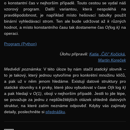
7. ročník: 94/95
o konstantní čas v nejhorším případě. Touto cestou se vydal náš
vzorový program. Další variantou, která nespoléhá na
6. ročník: 93/94
pravděpodobnost, je například místo hešovací tabulky použít
5. ročník: 92/93
binární vyhledávací strom. Ten ale bude udržovat až
k
různých
hodnot, a místo konstantního času tak dostaneme čas
O(
log
k)
na
4. ročník: 91/92
operaci.
3. ročník: 90/91
Program (Python)
2. ročník: 89/90
Úlohu připravili:
Katia „Čiči“ Kočická
,
Martin Koreček
1. ročník: 88/89
Medvědí poznámka:
V této úloze by nám stačil
statický slovník
–
0. ročník: 87/88
to je takový, který jednou vytvoříme pro konkrétní množinu klíčů,
Síň slávy
a pak už v něm jenom hledáme. Existují datové struktury pro
statické slovníky s
k
prvky, které jdou vybudovat v čase
O(k
log
k)
a pak hledají v
O(1)
, obojí v nejhorším případě. Jestli to jde lépe,
se považuje za jednu z nejdůležitějších otázek ohledně datových
struktur, na které zatím neznáme odpověď. Kdyby vás zajímaly
detaily, poslechněte si
přednášku
.