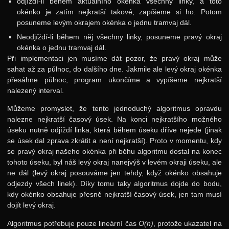
odjíždí-li během aktuálního okénka všechny linky, a toto
33. ročník: 20/21
okénko je zatím nejkratší takové, zapíšeme si ho. Potom
posuneme levým okrajem okénka o jednu tramvaj dál.
32. ročník: 19/20
Neodjíždí-li během něj všechny linky, posuneme pravý okraj
31. ročník: 18/19
okénka o jednu tramvaj dál.
Při implementaci jen musíme dát pozor, že pravý okraj může
30. ročník: 17/18
sahat až za půlnoc, do dalšího dne. Jakmile ale levý okraj okénka
29. ročník: 16/17
přesáhne půlnoc, program ukončíme a vypíšeme nejkratší
nalezený interval.
28. ročník: 15/16
Můžeme promyslet, že tento jednoduchý algoritmus opravdu
27. ročník: 14/15
nalezne nejkratší časový úsek. Na konci nejkratšího možného
26. ročník: 13/14
úseku nutně odjíždí linka, která během úseku dříve nejede (jinak
se úsek dal zprava zkrátit a není nejkratší). Proto v momentu, kdy
25. ročník: 12/13
se pravý okraj našeho okénka při běhu algoritmu dostal na konec
tohoto úseku, byl náš levý okraj nanejvýš v levém okraji úseku, ale
24. ročník: 11/12
ne dál (levý okraj posouváme jen tehdy, když okénko obsahuje
23. ročník: 10/11
odjezdy všech linek). Díky tomu taky algoritmus dojde do bodu,
kdy okénko obsahuje přesně nejkratší časový úsek, jen tam musí
22. ročník: 09/10
dojít levý okraj.
21. ročník: 08/09
Algoritmus potřebuje pouze lineární čas
O(n)
, protože ukazatel na