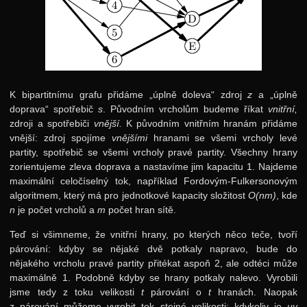
K bipartitnímu grafu přidáme „úplně doleva“ zdroj
z
a „úplně
doprava“ spotřebič
s
. Původním vrcholům budeme říkat
vnitřní,
zdroji a spotřebiči
vnější.
K původním vnitřním hranám přidáme
vnější: zdroj spojíme
vnějšími
hranami se všemi vrcholy levé
partity, spotřebič se všemi vrcholy pravé partity. Všechny hrany
zorientujeme zleva doprava a nastavíme jim kapacitu 1. Najdeme
maximální celočíselný tok, například Fordovým-Fulkersonovým
algoritmem, který má pro jednotkové kapacity složitost
O(nm)
, kde
n
je počet vrcholů a
m
počet hran sítě.
Teď si všimneme, že vnitřní hrany, po kterých něco teče, tvoří
párování: kdyby se nějaké dvě potkaly napravo, bude do
nějakého vrcholu pravé partity přitékat aspoň 2, ale odtéci může
maximálně 1. Podobně kdyby se hrany potkaly nalevo. Vyrobili
jsme tedy z toku velikosti
t
párování o
t
hranách. Naopak
z párování můžeme vyrobit tok stejné velikosti: kdykoliv je
uv