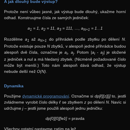
A jak dlouhý bude výstup?
Protože není vůbec jasné, jak výstup bude dlouhý, ukažme horní
odhad. Konstruujme čísla ze samých jedniček:
a
= 1, a
= 11, a
= 111, …, a
= 1...1
1
2
3
N+1
Rozdělme
a
až
a
do přihrádek podle zbytku po dělení
N
.
1
N+1
Protože existuje pouze
N
zbytků, v alespoň jedné přihrádce budou
alespoň dvě čísla, označme je
a
, a
. Potom
|
a
- a
|
je složené
i
j
i
j
z jedniček a nul a má hledaný zbytek. (Nicméně požadované číslo
může být menší.) Toto nám alespoň dává odhad, že výstup
nebude delší než
O(N)
.
Dynamika
Použijme
dynamické programování
. Označme si
dp[ℓ][z][j]
to, jestli
zvládneme vyrobit číslo délky
ℓ
se zbytkem
z
po dělení
N
. Navíc si
udržujme
j
– jestli jsme použili alespoň jednu jedničku:
dp[0][0][
lež
] =
pravda
Všechny ostatní nastavme zatím na
lež
.