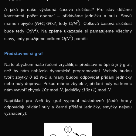
A jaká je naše výsledná časová složitost? Pro stav děláme
konstantní počet operací – přidáváme jedničku a nulu. Stavů
2
máme nejvýše
(N+1)×N×2
, tedy
O(N
)
. Celková časová složitost
2
bude tedy
O(N
)
. Na zpětné ukazatele si pamatujeme všechny
2
stavy, tedy použijeme celkem
O(N
)
paměti.
Představme si graf
Na to abychom naše řešení zrychlili, si představme úplně jiný graf,
než by nám nabízelo dynamické programování. Vrcholy budou
tvořit zbytky
0
až
N-1
a hrany budou odpovídat přidání jedničky
nebo nuly doprava. Pokud máme zbytek
z
, přidání nuly na konec
nám vytvoří zbytek
10z
mod
N
, jedničky
(10z+1)
mod
N
.
Například pro
N=6
by graf vypadal následovně (šedé hrany
odpovídají přidání nuly a černé přidání jedničky, smyčky nejsou
vyznačeny):