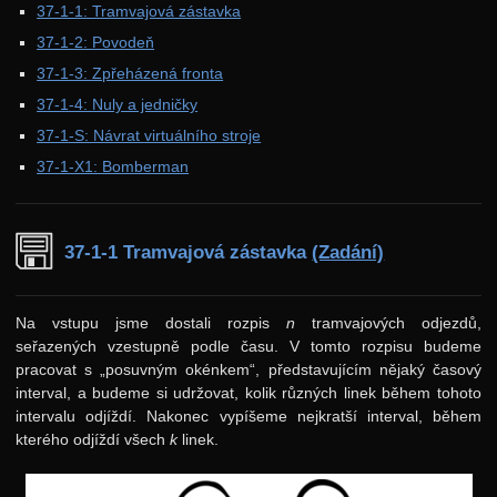
37-1-1: Tramvajová zástavka
37. ročník: 24/25
37-1-2: Povodeň
Zadání 1. série
37-1-3: Zpřeházená fronta
37-1-4: Nuly a jedničky
Řešení
37-1-S: Návrat virtuálního stroje
Výsledky
37-1-X1: Bomberman
Zadání 2. série
Řešení
37-1-1 Tramvajová zástavka
(Zadání)
Výsledky
Zadání 3. série
Na vstupu jsme dostali rozpis
n
tramvajových odjezdů,
Řešení
seřazených vzestupně podle času. V tomto rozpisu budeme
Výsledky
pracovat s „posuvným okénkem“, představujícím nějaký časový
interval, a budeme si udržovat, kolik různých linek během tohoto
Zadání 4. série
intervalu odjíždí. Nakonec vypíšeme nejkratší interval, během
kterého odjíždí všech
k
linek.
Řešení
Výsledky