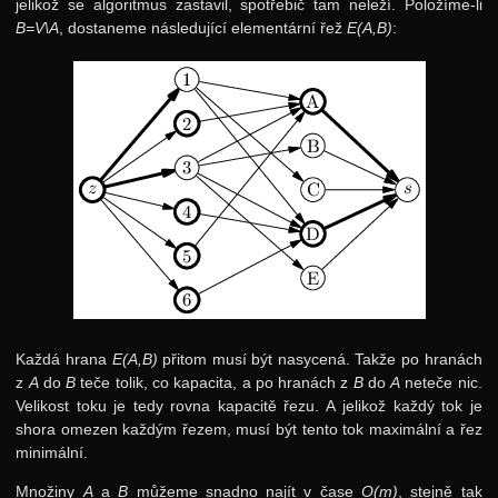
jelikož se algoritmus zastavil, spotřebič tam neleží. Položíme-li
B=V\A
, dostaneme následující elementární řež
E(A,B)
:
Každá hrana
E(A,B)
přitom musí být nasycená. Takže po hranách
z
A
do
B
teče tolik, co kapacita, a po hranách z
B
do
A
neteče nic.
Velikost toku je tedy rovna kapacitě řezu. A jelikož každý tok je
shora omezen každým řezem, musí být tento tok maximální a řez
minimální.
Množiny
A
a
B
můžeme snadno najít v čase
O(m)
, stejně tak