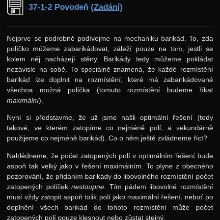
37-1-2 Povodeň
(Zadání)
Nejprve se podrobně podívejme na mechaniku barikád. To, zda
políčko můžeme zabarikádovat, záleží pouze na tom, jestli se
kolem něj nacházejí stěny. Barikády tedy můžeme pokládat
nezávisle na sobě. To speciálně znamená, že každé rozmístění
barikád lze doplnit na rozmístění, které má zabarikádované
všechna možná políčka (tomuto rozmístění budeme říkat
maximální
).
Nyní si představme, že už jsme našli optimální řešení (tedy
takové, ve kterém zatopíme co nejméně polí, a sekundárně
použijeme co nejméně barikád). Co o něm ještě zvládneme říct?
Nahlédneme, že počet zatopených polí v optimálním řešení bude
aspoň tak velký jako v řešení maximálním. To plyne z obecného
pozorování, že přidáním barikády do libovolného rozmístění počet
zatopených políček
nestoupne
. Tím pádem libovolné rozmístění
musí vždy zatopit aspoň tolik polí jako maximální řešení, neboť po
doplnění všech barikád do tohoto rozmístění může počet
zatopených polí pouze klesnout nebo zůstat stejný.