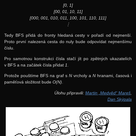
[0, 1]
[00, 01, 10, 11]
[000, 001, 010, 011, 100, 101, 110, 111]
⋮
Tedy BFS přidá do fronty hledaná cesty v pořadí od nejmenší.
Proto první nalezená cesta do nuly bude odpovídat nejmenšímu
číslu.
Pro samotnou konstrukci čísla stačí jít po zpětných ukazatelích
v BFS a na začátek čísla přidat
1
.
Protože pouštíme BFS na graf s
N
vrcholy a
N
hranami, časová i
paměťová složitost bude
O(N)
.
Úlohu připravili:
Martin „Medvěd“ Mareš
,
Dan Skýpala