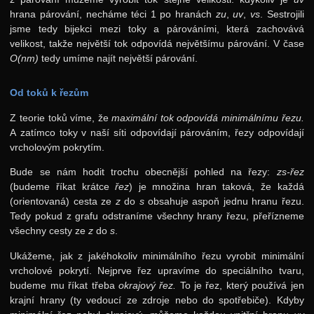
hrana párování, necháme téci 1 po hranách
zu
,
uv
,
vs
. Sestrojili
jsme tedy bijekci mezi toky a párováními, která zachovává
velikost, takže největší tok odpovídá největšímu párování. V čase
O(nm)
tedy umíme najít největší párování.
Od toků k řezům
Z teorie toků víme, že
maximální tok odpovídá minimálnímu řezu.
A zatímco toky v naší síti odpovídají párováním, řezy odpovídají
vrcholovým pokrytím.
Bude se nám hodit trochu obecnější pohled na řezy:
zs
-řez
(budeme říkat krátce
řez
) je množina hran taková, že každá
(orientovaná) cesta ze
z
do
s
obsahuje aspoň jednu hranu řezu.
Tedy pokud z grafu odstraníme všechny hrany řezu, přeřízneme
všechny cesty ze
z
do
s
.
Ukážeme, jak z jakéhokoliv minimálního řezu vyrobit minimální
vrcholové pokrytí. Nejprve řez upravíme do speciálního tvaru,
budeme mu říkat třeba
okrajový řez.
To je řez, který používá jen
krajní hrany (ty vedoucí ze zdroje nebo do spotřebiče). Kdyby