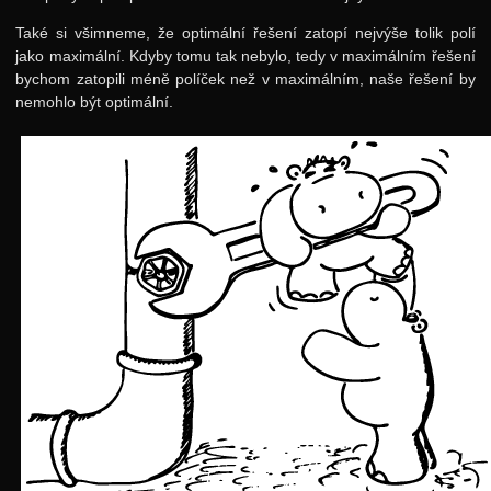
Také si všimneme, že optimální řešení zatopí nejvýše tolik polí
jako maximální. Kdyby tomu tak nebylo, tedy v maximálním řešení
bychom zatopili méně políček než v maximálním, naše řešení by
nemohlo být optimální.