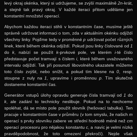
20. ročník: 07/08
levý okraj okénka, který si udržujeme, se zvýší maximálně
2n
-krát,
a stejně tak pravý okraj. V každé iteraci přitom uděláme jen
19. ročník: 06/07
konstantní množství operací.
18. ročník: 05/06
Abychom každou iteraci stihli v konstantním čase, musíme ještě
správně udržovat informaci o tom, zda v aktuálním okénku odjíždí
17. ročník: 04/05
všechny linky. Pojďme tedy v proměnné
p
udržovat počet různých
16. ročník: 03/04
linek, které během okénka odjíždí. Pokud jsou linky číslované od
1
do
k
, nabízí se použít
k
-prvkové pole, ve kterém
i
-té číslo
15. ročník: 02/03
představuje počet tramvají s číslem
i
, které během uvažovaného
intervalu odjíždí. Tak při posunutí libovolného ukazatele můžeme
14. ročník: 01/02
toto číslo zvýšit, nebo snížit, a pokud tím klesne na
0
, resp.
13. ročník: 00/01
stoupne z nuly na
1
, upravíme i proměnnou
p
. Tím skutečně
dostaneme konstantní čas.
12. ročník: 99/00
Generátor vstupů úlohy opravdu generuje čísla tramvají od
1
do
11. ročník: 98/99
k
, ale zadání to technicky neslibuje. Pokud na to nechceme
10. ročník: 97/98
spoléhat, dá se místo pole použít slovník (hešovací tabulka). Ten
pracuje v konstantním čase v průměru (v tom smyslu, že našich
m
9. ročník: 96/97
operací s prvky slovníku zabere ve střední hodnotě méně než
cm
operací procesoru pro nějakou konstantu
c
, a navíc je velmi nízká
8. ročník: 95/96
pravděpodobnost, že toto omezení překročí). Nejde však