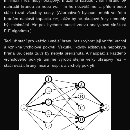
minimální řez nebyl okrajový, můžeme každou vnitřní hranu
uv
nahradit hranou
zu
nebo
vs
. Tím ho nezvětšíme, a přitom bude
stále řezat všechny cesty. (Alternativně bychom mohli vnitřním
hranám nastavit kapacitu
+∞
, takže by ne-okrajové řezy nemohly
být minimální. Ale pak bychom museli znovu analyzovat složitost
F-F algoritmu.)
Teď už stačí pro každou vnější hranu řezu vybrat její vnitřní vrchol
a vznikne vrcholové pokrytí. Vskutku: kdyby existovala nepokrytá
hrana
uv
, cesta
zuvs
by nebyla přeříznuta. A naopak: z každého
vrcholového pokrytí umíme vyrobit stejně velký okrajový řez –
stačí uvážit hrany mezi
z
resp.
s
a vrcholy pokrytí.