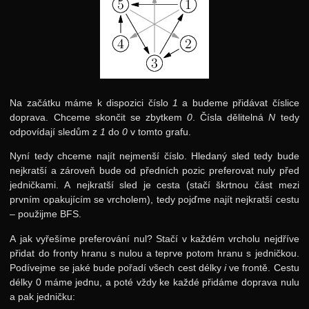
Na začátku máme k dispozici číslo
1
a budeme přidávat číslice
doprava. Chceme skončit se zbytkem
0
. Čísla dělitelná
N
tedy
odpovídají sledům z
1
do
0
v tomto grafu.
Nyní tedy chceme najít nejmenší číslo. Hledaný sled tedy bude
nejkratší a zároveň bude od předních pozic preferovat nuly před
jedničkami. A nejkratší sled je cesta (stačí škrtnou část mezi
prvním opakujícím se vrcholem), tedy pojďme najít nejkratší cestu
– použijme BFS.
A jak vyřešíme preferování nul? Stačí v každém vrcholu nejdříve
přidat do fronty hranu s nulou a teprve potom hranu s jedničkou.
Podívejme se jaké bude pořadí všech cest délky
i
ve frontě. Cestu
délky 0 máme jednu, a poté vždy ke každé přidáme doprava nulu
a pak jedničku: