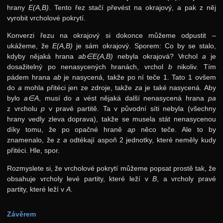
hrany
E(A,B)
. Tento řez stačí převést na okrajový, a pak z něj
vyrobit vrcholové pokrytí.
Konverzi řezu na okrajový si dokonce můžeme odpustit –
ukážeme, že
E(A,B)
je sám okrajový. Sporem: Co by se stalo,
kdyby nějaká hrana
ab∈E(A,B)
nebyla okrajová? Vrchol
a
je
dosažitelný po nenasycených hranách, vrchol
b
nikoliv. Tím
pádem hrana
ab
je nasycená, takže po ní teče 1. Tato 1 ovšem
do
a
mohla přitéci jen ze zdroje, takže
za
je také nasycená. Aby
bylo
a∈A
, musí do
a
vést nějaká další nenasycená hrana
pa
z vrcholu
p
v pravé partitě. Ta v původní síti nebyla (všechny
hrany vedly zleva doprava), takže se musela stát nenasycenou
díky tomu, že po opačné hraně
ap
něco teče. Ale to by
znamenalo, že z
a
odtékají aspoň 2 jednotky, které neměly kudy
přitéci. Hle, spor.
Rozmyslete si, že vrcholové pokrytí můžeme popsat prostě tak, že
obsahuje vrcholy levé partity, které leží v
B
, a vrcholy pravé
partity, které leží v
A
.
Závěrem