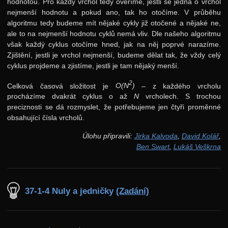
hodnotou. Pro každý vrchol tedy ověříme, jestli se jedná o vrchol
nejmenší hodnotu a pokud ano, tak ho otočíme. V průběhu
algoritmu tedy budeme mít nějaké cykly již otočené a nějaké ne,
ale to na nejmenší hodnotu cyklů nemá vliv. Dle našeho algoritmu
však každý cyklus otočíme hned, jak na něj poprvé narazíme.
Zjištění, jestli je vrchol nejmenší, budeme dělat tak, že vždy celý
cyklus projdeme a zjistíme, jestli je tam nějaký menší.
2
Celková časová složitost je
O(N
)
– z každého vrcholu
procházíme dvakrát cyklus o až
N
vrcholech. S trochou
preciznosti se dá rozmyslet, že potřebujeme jen čtyři proměnné
obsahující čísla vrcholů.
Úlohu připravili:
Jirka Kalvoda
,
David Kolář
,
Ben Swart
,
Lukáš Veškrna
37-1-4 Nuly a jedničky
(Zadání)