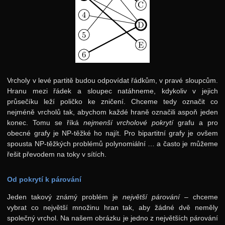
Vrcholy v levé partitě budou odpovídat řádkům, v pravé sloupcům.
Hranu mezi řádek a sloupec natáhneme, kdykoliv v jejich
průsečíku leží poličko ke zničení. Chceme tedy označit co
nejméně vrcholů tak, abychom každé hraně označili aspoň jeden
konec. Tomu se říká
nejmenší vrcholové pokrytí
grafu a pro
obecné grafy je NP-těžké ho najít. Pro bipartitní grafy je ovšem
spousta NP-těžkých problémů polynomiální … a často je můžeme
řešit převodem na toky v sítích.
Od pokrytí k párování
Jeden takový známý problém je
největší párování
– chceme
vybrat co největší množinu hran tak, aby žádné dvě neměly
společný vrchol. Na našem obrázku je jedno z největších párování