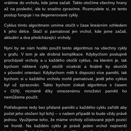
vrátíme do vrcholu, kde jsme začali. Takto otočíme všechny hrany
až na poslední, ale tu snadno zpravíme. Rozmyslete si, ze tento
postup funguje i na degenerované cykly.
Cyklus tímto algoritmem umíme otočit v čase lineárním vzhledem
k jeho délce. Stačí si pamatovat jen vrchol, kde jsme začali,
aktuální a dva předcházející vrcholy.
Nyní by se nám hodilo použít tento algoritmus na všechny cykly
v grafu. V tom je ale drobná komplikace. Kdybychom postupně
procházeli vrcholy a u každého otočili cyklus, na kterém je, tak
bychom některé cykly otočili vícekrát a finálně by skončili
v původní orientaci. Kdybychom měli k dispozici více paměti, tak
bychom si u každého vrcholu mohli pamatovat, jestli jeho cyklus
byl už zpracován. Takto bychom získali algoritmus s časem
v
O(N)
, nicméně díky omezenému množství paměti ho
nemůžeme použít.
Potřebujeme tedy bez přidané paměti u každého cyklu zařídit aby
počet jeho otočení byl lichý – v našem případě to bude vždy právě
jednou. Využijeme toho, že máme vrcholy očíslované jejich pozicí
ve frontě. Na každém cyklu je právě jeden vrchol nejmenší