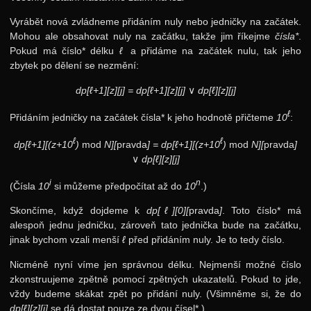
Vyrábět nová zvládneme přidáním nuly nebo jedničky na začátek.
Mohou ale obsahovat nuly na začátku, takže jim říkejme
čísla*
.
Pokud má číslo* délku
ℓ
a přidáme na začátek nulu, tak jeho
zbytek po dělení se nezmění:
dp[ℓ+1][z][j] = dp[ℓ+1][z][j]
∨
dp[ℓ][z][j]
ℓ
Přidáním jedničky na začátek čísla* k jeho hodnotě přičteme
10
:
ℓ
ℓ
dp[ℓ+1][(z+10
)
mod
N][
pravda
] = dp[ℓ+1][(z+10
)
mod
N][
pravda
]
∨
dp[ℓ][z][j]
i
n
(Čísla
10
si můžeme předpočítat až do
10
.)
Skončíme, když dojdeme k
dp[ℓ][0][
pravda
]
. Toto číslo* má
alespoň jednu jedničku, zároveň tato jednička bude na začátku,
jinak bychom vzali menší
ℓ
před přidáním nuly. Je to tedy číslo.
Nicméně nyní víme jen správnou délku. Nejmenší možné číslo
zkonstruujeme zpětně pomocí zpětných ukazatelů. Pokud to jde,
vždy budeme skákat zpět po přidání nuly. (Všimněme si, že do
dp[ℓ][z][j]
se dá dostat pouze ze dvou čísel*.)