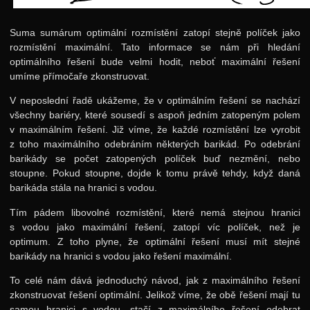
Suma sumárum optimální rozmístění zatopí stejně políček jako
rozmístění maximální. Tato informace se nám při hledání
optimálního řešení bude velmi hodit, neboť maximální řešení
umíme přímočaře zkonstruovat.
V neposlední řadě ukážeme, že v optimálním řešení se nachází
všechny bariéry, které sousedí s aspoň jedním zatopeným polem
v maximálním řešení. Již víme, že každé rozmístění lze vyrobit
z toho maximálního odebráním některých barikád. Po odebrání
barikády se počet zatopených políček buď nezmění, nebo
stoupne. Pokud stoupne, dojde k tomu právě tehdy, když daná
barikáda stála na hranici s vodou.
Tím pádem libovolné rozmístění, které nemá stejnou hranici
s vodou jako maximální řešení, zatopí víc políček, než je
optimum. Z toho plyne, že optimální řešení musí mít stejné
barikády na hranici s vodou jako řešení maximální.
To celé nám dává jednoduchý návod, jak z maximálního řešení
zkonstruovat řešení optimální. Jelikož víme, že obě řešení mají tu
samou hranici s vodou, stačí z maximálního řešení odebrat