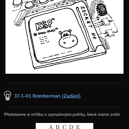
37-1-X1 Bomberman
(Zadání)
Představme si mřížku s vyznačenými políčky, která máme zničit: