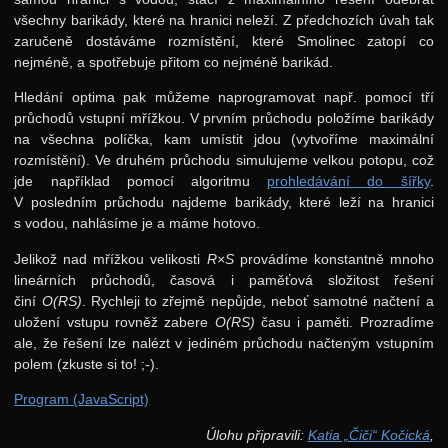
všechny barikády, které na hranici neleží. Z předchozích úvah tak
zaručeně dostáváme rozmístění, které Smolinec zatopí co
nejméně, a spotřebuje přitom co nejméně barikád.
Hledání optima pak můžeme naprogramovat např. pomocí tří
průchodů vstupní mřížkou. V prvním průchodu položíme barikády
na všechna políčka, kam umístit jdou (vytvoříme maximální
rozmístění). Ve druhém průchodu simulujeme velkou potopu, což
jde například pomocí algoritmu
prohledávání do šířky
.
V posledním průchodu najdeme barikády, které leží na hranici
s vodou, nahlásíme je a máme hotovo.
Jelikož nad mřížkou velikosti
R×S
provádíme konstantně mnoho
lineárních průchodů, časová i paměťová složitost řešení
činí
O(RS)
. Rychleji to zřejmě nepůjde, neboť samotné načtení a
uložení vstupu rovněž zabere
O(RS)
času i paměti. Prozradíme
ale, že řešení lze nalézt v jediném průchodu načteným vstupním
polem (zkuste si to! ;-).
Program (JavaScript)
Úlohu připravili:
Katia „Čiči“ Kočická
,