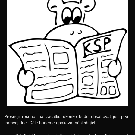
Výsledky soutěžní úlohy
Zadání 5. série
Řešení
Komentáře
Výsledky
Kuchařky
Grafy
Protokol HTTP
Hledání v textu
Výsledky KSP-X
36. ročník: 23/24
Přesněji řečeno, na začátku okénko bude obsahovat jen první
35. ročník: 22/23
tramvaj dne. Dále budeme opakovat následující:
34. ročník: 21/22