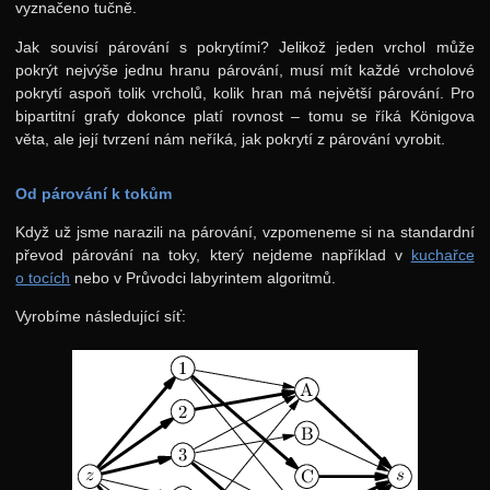
vyznačeno tučně.
Jak souvisí párování s pokrytími? Jelikož jeden vrchol může
pokrýt nejvýše jednu hranu párování, musí mít každé vrcholové
pokrytí aspoň tolik vrcholů, kolik hran má největší párování. Pro
bipartitní grafy dokonce platí rovnost – tomu se říká Königova
věta, ale její tvrzení nám neříká, jak pokrytí z párování vyrobit.
Od párování k tokům
Když už jsme narazili na párování, vzpomeneme si na standardní
převod párování na toky, který nejdeme například v
kuchařce
o tocích
nebo v Průvodci labyrintem algoritmů.
Vyrobíme následující síť: