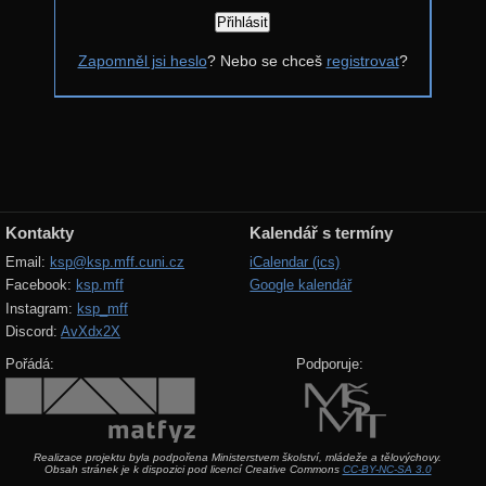
Řešení
Zapomněl jsi heslo
? Nebo se chceš
registrovat
?
Komentáře
Zadání 4. série
Řešení
Výsledky
Zadání 3. série
Kontakty
Kalendář s termíny
Řešení
Email:
ksp@ksp.mff.cuni.cz
iCalendar (ics)
Facebook:
ksp.mff
Google kalendář
Výsledky
Instagram:
ksp_mff
Zadání 2. série
Discord:
AvXdx2X
Řešení
Pořádá:
Podporuje:
Výsledky
Zadání 1. série
Realizace projektu byla podpořena Ministerstvem školství, mládeže a tělovýchovy.
Řešení
Obsah stránek je k dispozici pod licencí Creative Commons
CC-BY-NC-SA 3.0