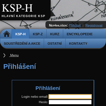
KSP-H
HLAVNÍ KATEGORIE KSP
Nepřihlášen:
Přihlásit
|
Registrovat
DOMŮ
KSP-H
KSP-Z
KURZ
ENCYKLOPEDIE
SOUSTŘEDĚNÍ A AKCE
OSTATNÍ
KONTAKTY
Menu
Úvod
Přihlášení
Pravidla
Přihláška k řešení
Přihlášení
Odevzdávátko
Aktuální ročník (38.)
Login nebo email:
Heslo:
Zadání 5. série