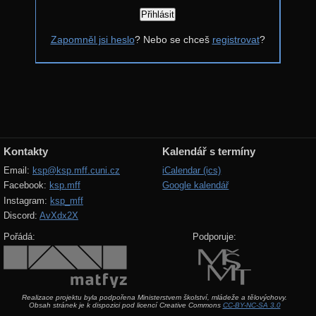
Řešení
Zapomněl jsi heslo
? Nebo se chceš
registrovat
?
Komentáře
Výsledky
Zadání 4. série
Řešení
Výsledky
Kontakty
Kalendář s termíny
Zadání 3. série
Email:
ksp@ksp.mff.cuni.cz
iCalendar (ics)
Facebook:
ksp.mff
Google kalendář
Řešení
Instagram:
ksp_mff
Výsledky
Discord:
AvXdx2X
Zadání 2. série
Pořádá:
Podporuje:
Řešení
Výsledky
Realizace projektu byla podpořena Ministerstvem školství, mládeže a tělovýchovy.
Zadání 1. série
Obsah stránek je k dispozici pod licencí Creative Commons
CC-BY-NC-SA 3.0