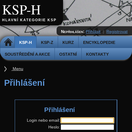
KSP-H
HLAVNÍ KATEGORIE KSP
Nepřihlášen:
Přihlásit
|
Registrovat
DOMŮ
KSP-H
KSP-Z
KURZ
ENCYKLOPEDIE
SOUSTŘEDĚNÍ A AKCE
OSTATNÍ
KONTAKTY
Menu
Úvod
Přihlášení
Pravidla
Přihláška k řešení
Přihlášení
Odevzdávátko
Aktuální ročník (38.)
Login nebo email:
Heslo:
Zadání 5. série