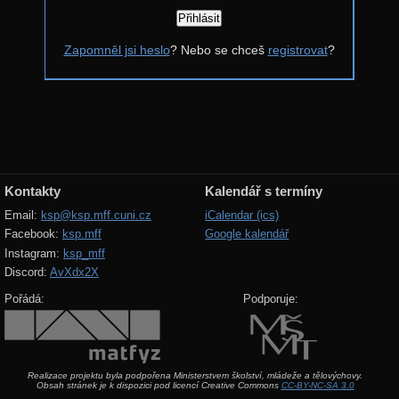
Řešení
Zapomněl jsi heslo
? Nebo se chceš
registrovat
?
Komentáře
Zadání 4. série
Řešení
Výsledky
Zadání 3. série
Kontakty
Kalendář s termíny
Řešení
Email:
ksp@ksp.mff.cuni.cz
iCalendar (ics)
Facebook:
ksp.mff
Google kalendář
Výsledky
Instagram:
ksp_mff
Zadání 2. série
Discord:
AvXdx2X
Řešení
Pořádá:
Podporuje:
Výsledky
Zadání 1. série
Realizace projektu byla podpořena Ministerstvem školství, mládeže a tělovýchovy.
Řešení
Obsah stránek je k dispozici pod licencí Creative Commons
CC-BY-NC-SA 3.0