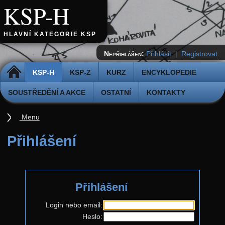
KSP-H
HLAVNÍ KATEGORIE KSP
Nepřihlášen:
Přihlásit
|
Registrovat
DOMŮ
KSP-H
KSP-Z
KURZ
ENCYKLOPEDIE
SOUSTŘEDĚNÍ A AKCE
OSTATNÍ
KONTAKTY
Menu
Úvod
Přihlášení
Pravidla
Přihláška k řešení
Přihlášení
Odevzdávátko
Aktuální ročník (38.)
Login nebo email:
Heslo:
Zadání 5. série