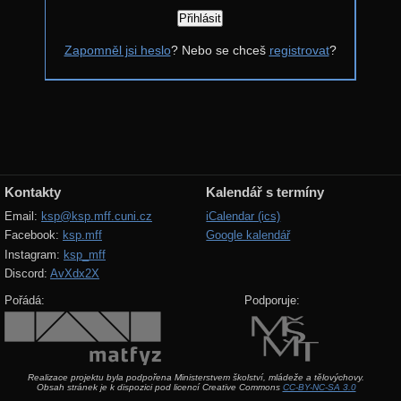
Řešení
Zapomněl jsi heslo
? Nebo se chceš
registrovat
?
Komentáře
Zadání 4. série
Řešení
Výsledky
Zadání 3. série
Kontakty
Kalendář s termíny
Řešení
Email:
ksp@ksp.mff.cuni.cz
iCalendar (ics)
Facebook:
ksp.mff
Google kalendář
Výsledky
Instagram:
ksp_mff
Zadání 2. série
Discord:
AvXdx2X
Řešení
Pořádá:
Podporuje:
Výsledky
Zadání 1. série
Realizace projektu byla podpořena Ministerstvem školství, mládeže a tělovýchovy.
Řešení
Obsah stránek je k dispozici pod licencí Creative Commons
CC-BY-NC-SA 3.0