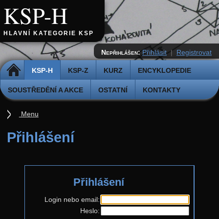
KSP-H
HLAVNÍ KATEGORIE KSP
Nepřihlášen:
Přihlásit
|
Registrovat
DOMŮ
KSP-H
KSP-Z
KURZ
ENCYKLOPEDIE
SOUSTŘEDĚNÍ A AKCE
OSTATNÍ
KONTAKTY
Menu
Úvod
Přihlášení
Pravidla
Přihláška k řešení
Přihlášení
Odevzdávátko
Aktuální ročník (38.)
Login nebo email:
Heslo:
Zadání 5. série